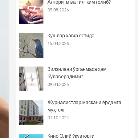
Алгоритм ва тил: ким ғолиб?
05.08.2026
Қушлар хавф остида
15.04.2026
Зилзилани ўрганмаса ҳам
бўлаверадими?
09.04.2025
Журналистлар маскани ёрдамга
муҳтож
01.10.2024
Кино Олий ўқув юрти