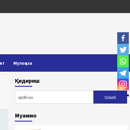
ят
Мулоҳаза
Қидириш
Qidirshish:
Муаммо