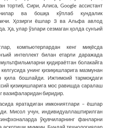
н тортиб, Сири, Алиса, Google ассистант
мчилар ва бошқа кўплаб кундалик
акчи. Ҳозирги ёшлар З ва Альфа авлод
а. Ҳа, улар ўзлари сезмаган ҳолда сунъий
тлар, компь­ютерлардан кенг миқёсда
ъий интеллект билан етарли даражада
 мультфильмларни қидираётган болакайга
 келгусида унинг қизиқишларига мазмунан
ф қила бошлайди. Ижтимоий тармоқдаги
хсий қизиқишларига мос равишда саралаш
нг вазифаларидан биридир.
асида яратадиган имкониятлари – ёшлар
ади. Мисол учун, индивидуаллаштирилган
 синфхоналарда ўқувчиларнинг фанларни
 асқотиши мумкин. Бундай технологиялар