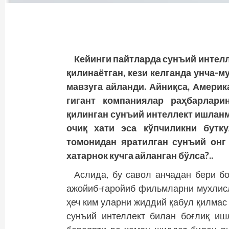
Кейинги пайтларда сунъий интелл
қилинаётган, кези келганда унча-
мавзуга айланди. Айниқса, Амери
гигант компаниялар раҳбарлари
қилинган сунъий интеллект ишлан
очиқ хати эса кўпчиликни бутку
томонидан яратилган сунъий онг 
хатарнок кучга айланган бўлса?..
Аслида, бу савол анчадан бери б
ажойиб-ғаройиб фильмларни мухлис
ҳеч ким уларни жиддий қабул қилмас 
сунъий интеллект билан боғлиқ и