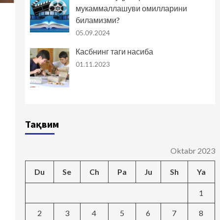
мукаммаллашуви омилларини
биламизми?
05.09.2024
Касбнинг таги насиба
01.11.2023
Тақвим
Oktabr 2023
Du
Se
Ch
Pa
Ju
Sh
Ya
1
2
3
4
5
6
7
8