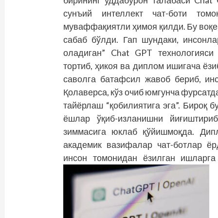
бирининг уддабурон талабаси Chat
сунъий интеллект чат-боти том
муваффақиятли ҳимоя қилди. Бу воқе
сабаб бўлди. Гап шундаки, инсонл
оладиган” Chat GPT технологияси
тортиб, ҳикоя ва диплом ишигача ёзи
саволга батафсил жавоб бериб, ин
Қолаверса, кўз очиб юмгунча фурсат
тайёрлаш “қобилиятига эга”. Бироқ б
ёшлар ўқиб-изланишни йиғиштириб
зиммасига юклаб қўйишмоқда. Дип
академик вазифалар чат-ботлар ё
инсон томонидан ёзилган ишларга