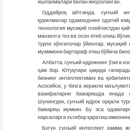
ишланмалари билан жиҳозланган.
Оддийроқ айтганда, сунъий ин
қурилмалар одамзоднинг одатий юму
технология мусиқий плейлистдан қай
манзилга тез ва осон етиб олиш йўлин
турли кўнгилочар ўйинлар, мусиқий 
муаммони бартараф этиш бўйича бино
Албатта, сунъий идрокнинг ўзига х
ҳам бор. Ютуқлари ҳақида гапиради
бизнинг интеллектимиз ва қобилия
Асосийси, у бизга керакли маълумо
вазифаларни бажаришда янада с
Шунингдек, сунъий идрок орқали тур
бажариш мумкин. Бу эса одамларг
нарсаларга эътибор қаратиш имконин
Бугун сунъий интеллект ҳамма жо