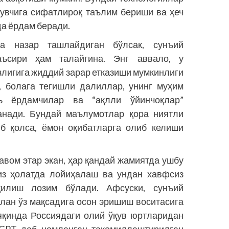
қувчига сифатлироқ таълим бериши ва ҳеч
а ёрдам беради.
га назар ташлайдиган бўлсак, сунъий
аъсири ҳам талайгина. Энг аввало, у
злигига жиддий зарар етказиши мумкинлиги
, болага тегишли далиллар, унинг муҳим
ль ёрдамчилар ва “ақлли ўйинчоқлар”
анади. Бундай маълумотлар қора ниятли
иб қолса, ёмон оқибатларга олиб келиши
вом этар экан, ҳар қандай жамиятда ушбу
из ҳолатда ло­йиҳалаш ва ундан хавфсиз
илиш лозим бўлади. Афсуски, сунъий
лан ўз мақсадига осон эришиш воситасига
яқинда Россиядаги олий ўқув юртларидан