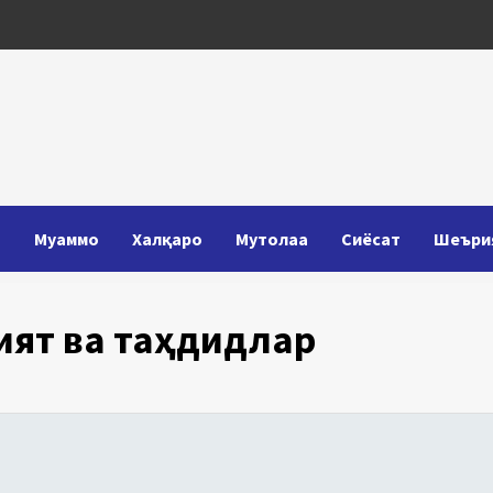
Т
Муаммо
Халқаро
Мутолаа
Сиёсат
Шеъри
ият ва таҳдидлар