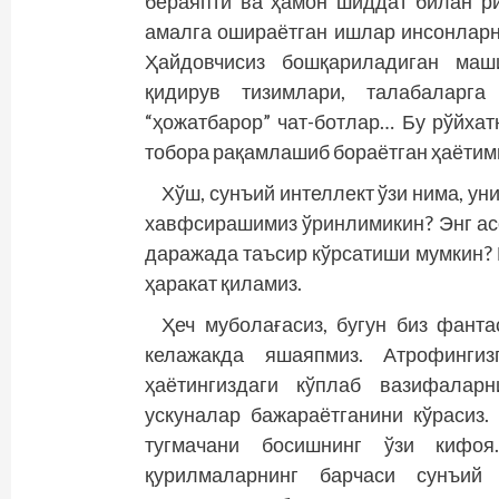
бераяпти ва ҳамон шиддат билан р
амалга ошираётган ишлар инсонларн
Ҳайдовчисиз бошқариладиган маши
қидирув тизимлари, талабаларг
“ҳожатбарор” чат-ботлар… Бу рўйхат
тобора рақамлашиб бораётган ҳаётими
Хўш, сунъий интеллект ўзи нима, ун
хавфсирашимиз ўринлимикин? Энг асо
даражада таъсир кўрсатиши мумкин? 
ҳаракат қиламиз.
Ҳеч муболағасиз, бугун биз фанта
келажакда яшаяпмиз. Атрофингиз
ҳаётингиздаги кўплаб вазифаларн
ускуналар бажараётганини кўрасиз
тугмачани босишнинг ўзи кифоя
қурилмаларнинг барчаси сунъий