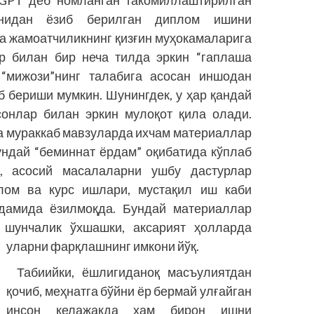
 GPT деб номланган такомиллаштирилган
онидан ёзиб берилган диплом ишини
а жамоатчиликнинг қизғин муҳокамаларига
ар билан бир неча тилда эркин “гаплаша
 “мижози”нинг талабига асосан иншодан
б бериши мумкин. Шунингдек, у ҳар қандай
сонлар билан эркин мулоқот қила олади.
да мураккаб мавзуларда ихчам материаллар
ундай “беминнат ёрдам” оқибатида кўп­лаб
, асосий масалаларни ушбу дас­турлар
­лом ва курс ишлари, мустақил иш каби
рдамида ёзилмоқда. Бундай материаллар
 шунчалик ўхшашки, аксарият ҳолларда
уларни фарқлашнинг имкони йўқ.
Табиийки, ёшлигиданоқ масъулиятдан
қочиб, меҳнатга бўйни ёр бермай улғайган
инсон келажакда ҳам бирон ишни