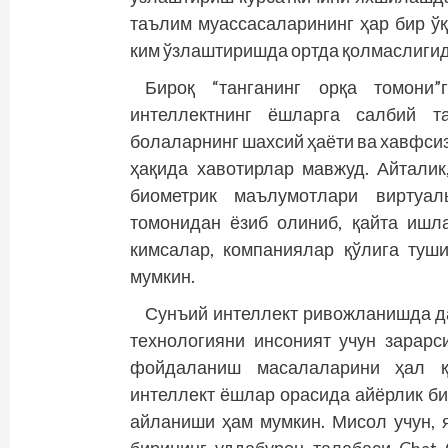
таълим муассасаларининг ҳар бир ў
ким ўзлаштиришда ортда қолмаслигид
Бироқ “танганинг орқа томони”
интеллектнинг ёшларга салбий т
болаларнинг шахсий ҳаёти ва хавфси
ҳақида хавотирлар мавжуд. Айталик
биомет­рик маълумотлари виртуа
томонидан ёзиб олиниб, қайта ишл
кимсалар, компаниялар қўлига туш
мумкин.
Сунъий интеллект ривожланишда да
технологияни инсоният учун зарарс
фойдаланиш масалаларини ҳал қ
интеллект ёшлар орасида айёрлик би
айланиши ҳам мумкин. Мисол учун, 