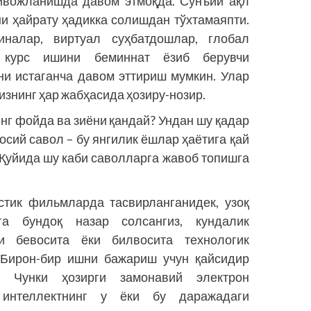
ивожланишда давом этмоқда. Сунъий ақл
и ҳайрату ҳадикка солишдан тўхтамаяпти.
налар, виртуал суҳбатдошлар, глобал
а курс ишини беминнат ёзиб берувчи
ни истаганча давом эттириш мумкин. Улар
знинг ҳар жабҳасида ҳозиру-нозир.
инг фойда ва зиёни қандай? Ундан шу қадар
сий савол – бу янгилик ёшлар ҳаётига қай
Қуйида шу каби саволларга жавоб топишга
стик фильмларда тасвирланганидек, узоқ
га бундоқ назар солсангиз, кундалик
и бевосита ёки билвосита технологик
. Бирон-бир ишни бажариш учун қайсидир
. Чунки ҳозирги замонавий электрон
 интеллектнинг у ёки бу даражадаги