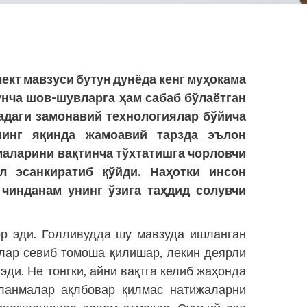
ект мавзуси бутун дунёда кенг муҳокама
мунча шов-шувларга ҳам сабаб бўлаётган
кадаги замонавий технологиялар бўйича
нинг яқинда жамоавий тарзда эълон
маларини вақтинча тўхтатишга чорловчи
л эсанкиратиб қўйди. Наҳотки инсон
чинданам унинг ўзига таҳдид солувчи
ор эди. Голливудда шу мавзуда ишланган
лар севиб томоша қилишар, лекин деярли
эди. Не тонгки, айни вақтга келиб жаҳонда
шланмалар ақлбовар қилмас натижаларни