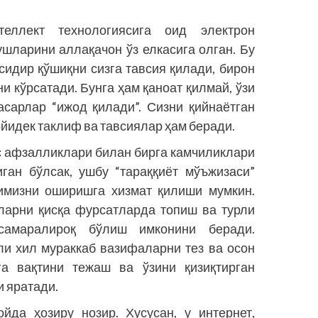
теллект технологиясига оид электрон
шларини аллақачон ўз елкасига олган. Бу
сидир қўшиқни сизга тавсия қилади, бирон
и кўрсатади. Бунга ҳам қаноат қилмай, ўзи
асарлар “ижод қилади”. Сизни қийнаётган
йидек таклиф ва тавсиялар ҳам беради.
ос афзалликлари билан бирга камчиликлари
ган бўлсак, ушбу “тараққиёт мўъжизаси”
тимизни оширишга хизмат қилиши мумкин.
тларни қисқа фурсатларда топиш ва турли
амаралироқ бўлиш имконини беради.
ли хил мураккаб вазифаларни тез ва осон
а вақтини тежаш ва ўзини қизиқтирган
и яратади.
йда ҳозиру нозир. Хусусан, у интернет,