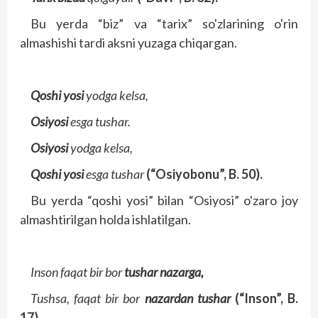
Bu yerda “biz” va “tarix” so'zlarining o'rin
almashishi tardi aksni yuzaga chiqargan.
Qoshi yosi
yodga kelsa,
Osiyosi
esga tushar.
Osiyosi
yodga kelsa,
Qoshi yosi
esga tushar
(“Osiyobonu”, B. 50).
Bu yerda “qoshi yosi” bilan “Osiyosi” o'zaro joy
almashtirilgan holda ishlatilgan.
Inson faqat bir bor
tushar nazarga,
Tushsa, faqat bir bor
nazardan tushar
(“Inson”, B.
17).