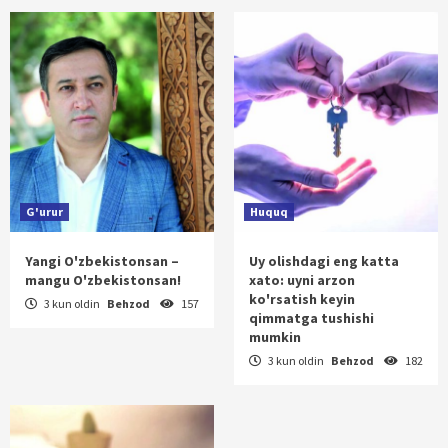
G'urur
Huquq
Yangi O'zbekistonsan –
Uy olishdagi eng katta
mangu O'zbekistonsan!
xato: uyni arzon
ko'rsatish keyin
3 kun oldin
Behzod
157
qimmatga tushishi
mumkin
3 kun oldin
Behzod
182