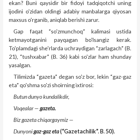
ekan? Buni qaysidir bir fidoyi tadqiqotchi uning
ijodini o'zidan oldingi adabiy manbalarga qiyosan
maxsus o'rganib, aniqlab berishi zarur.
Gap faqat “so'zmunchoq” kalimasi ustida
ketmayotganini payqagan bo'lsangiz kerak.
To'plamdagi she'rlarda uchraydigan “zarlagach” (B.
21), “tushxabar” (B. 36) kabi so'zlar ham shunday
yasalgan.
Tilimizda “gazeta” degan so'z bor, lekin “gaz-gaz
eta” qo'shma so'zi shoirning ixtirosi:
Butun dunyo kundalikdir,
Voqealar —
gazeta.
Biz gazeta chiqargaymiz —
Dunyoni
gaz-gaz eta
(“Gazetachilik”. B. 50).