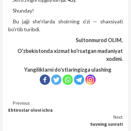
Shunday!
Bu jajji she'rlarda shoirning o'zi — shaxsiyati
bo'rtib turibdi.
Sultonmurod OLIM,
O'zbekistonda xizmat ko'rsatgan madaniyat
xodimi.
Yangiliklarni do'stlaringizga ulashing
Continue
Previous
Ehtiroslar olovi ichra
Reading
Next
Suvning suvrati