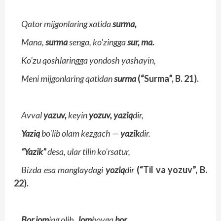
Qator mijgonlaring xatida
surma,
Mana,
surma
senga, ko'zingga
sur, ma.
Ko'zu qoshlaringga yondosh yashayin,
Meni mijgonlaring qatidan
surma
(“Surma”, B. 21).
Avval
yazuv,
keyin
yozuv, yaziq
dir,
Yaziq
bo'lib olam kezgach —
yazik
dir.
“Yazik”
desa, ular tilin ko'rsatur,
Bizda esa manglaydagi
yoziq
dir
(“Til va yozuv”, B.
22).
Bor jom
ing olib,
Jom
boyga
bor
,