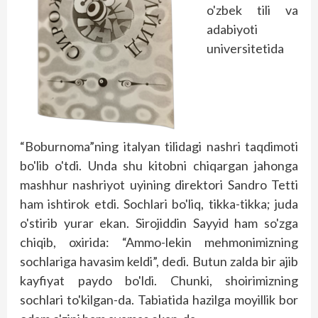
o'zbek tili va
adabiyoti
universitetida
“Boburnoma”ning italyan tilidagi nashri taqdimoti
bo'lib o'tdi. Unda shu kitobni chiqargan jahonga
mashhur nashriyot uyining direktori Sandro Tetti
ham ishtirok etdi. Sochlari bo'liq, tikka-tikka; juda
o'stirib yurar ekan. Sirojiddin Sayyid ham so'zga
chiqib, oxirida: “Ammo-lekin mehmonimizning
sochlariga havasim keldi”, dedi. Butun zalda bir ajib
kayfiyat paydo bo'ldi. Chunki, shoirimizning
sochlari to'kilgan-da. Tabiatida hazilga moyillik bor