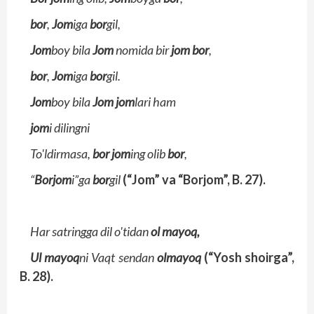
bor
,
Jom
iga
bor
gil,
Jom
boy bila
Jom
nomida bir
jom bor
,
bor
,
Jom
iga
bor
gil.
Jom
boy bila
Jom jom
lari ham
jom
i dilingni
To'ldirmasa,
bor jom
ing olib
bor
,
“
Borjom
i”ga
bor
gil
(“Jom” va “Borjom”, B. 27).
Har satringga dil o'tidan
ol mayoq,
Ul mayoq
ni Vaqt sendan
olmayoq
(“Yosh shoirga”,
B. 28).