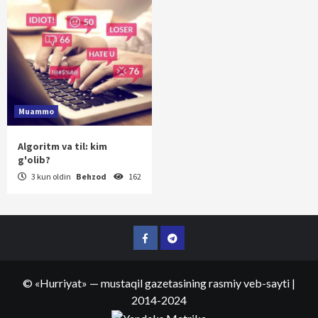
Muammo
Algoritm va til: kim
g'olib?
3 kun oldin
Behzod
162
Facebook
Telegram
©
«Hurriyat»
— mustaqil gazetasining rasmiy veb-sayti
|
2014-2024