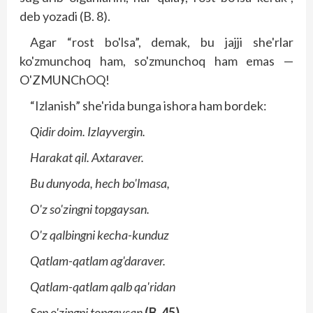
deb yozadi (B. 8).
Agar “rost bo'lsa”, demak, bu jajji she'rlar
ko'zmunchoq ham, so'zmunchoq ham emas —
O'ZMUNChOQ!
“Izlanish” she'rida bunga ishora ham bordek:
Qidir doim. Izlayvergin.
Harakat qil. Axtaraver.
Bu dunyoda, hech bo'lmasa,
O'z so'zingni topgaysan.
O'z qalbingni kecha-kunduz
Qatlam-qatlam ag'daraver.
Qatlam-qatlam qalb qa'ridan
Sen o'zingni topgaysan
(B. 45).