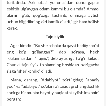
turibdi-da. Axir otasi yo onasidan dono gaplar
eshitib ulg'aygan odam kammi bu olamda? Ammo,
ularni ilg'ab, qog'ozga tushirib, ommaga aytish
uchun bilgirlikning o'zi kamlik qiladi, ilgir ham bo'lish
kerak.
Tajnisiylik
Agar kimdir: “Bu she'rchalarda qaysi badiiy san'at
eng ko'p qo'llangan?” deb so'rasa, hech
ikkilanmasdan: “Tajnis”, deb aytishga to'g'ri keladi.
Chunki, tajnisiylik to'plamning boshidan-oxirigacha
sizga “sherikchilik” qiladi.
Mana, qarang, “Adabiyot” to'rtligidagi “abadiy
yod” va “adabiyot” so'zlari o'rtasidagi ohangdoshlik
shoirga bir muhim hayotiy haqiqatni aytish imkonini
bergan: