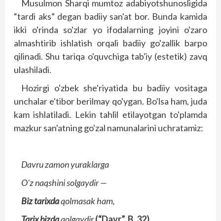
Musulmon Sharqi mumtoz adabiyotshunosligida
“tardi aks” degan badiiy san'at bor. Bunda kamida
ikki o'rinda so'zlar yo ifodalarning joyini o'zaro
almashtirib ishlatish orqali badiiy go'zallik barpo
qilinadi. Shu tariqa o'quvchiga tab'iy (estetik) zavq
ulashiladi.
Hozirgi o'zbek she'riyatida bu badiiy vositaga
unchalar e'tibor berilmay qo'ygan. Bo'lsa ham, juda
kam ishlatiladi. Lekin tahlil etilayotgan to'plamda
mazkur san'atning go'zal namunalarini uchratamiz:
Davru zamon yuraklarga
O'z naqshini solgaydir —
Biz tarixda
qolmasak ham,
Tarix bizda
qolgaydir
(“Davr”, B. 32).