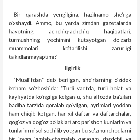
Bir qarashda yengilgina, hazilnamo she'rga
o'xshaydi. Ammo, bu yerda zimdan gazetalarda
hayotning achchiq-achchiq haqiqatlari,
turmushning yechimini kutayotgan dolzarb
muammolari ko'tarilishi zarurligi
ta'kidlanmayaptimi?
Ilgirlik
“Muallifdan” deb berilgan, she'rlarning o'zidek
ixcham so'zboshida: “Turli vaqtda, turli holat va
kayfiyatda ko'ngilga kelgan-u, shu alfozda ba'zilari
badiha tarzida qoralab qo'yilgan, ayrimlari yoddan
ham chiqib ketgan, har xil daftar va daftarchalar,
qog'oz va qog'oz bo'laklari aro parishon kunlarim va
tunlarim misol sochilib yotgan bu so'zmunchoqlarni
bir joyga jamlab-chamalab qarasam, dardchil va