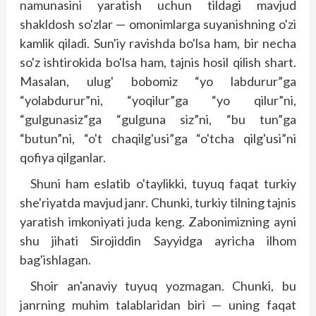
namunasini yaratish uchun tildagi mavjud
shakldosh so'zlar — omonimlarga suyanishning o'zi
kamlik qiladi. Sun'iy ravishda bo'lsa ham, bir necha
so'z ishtirokida bo'lsa ham, tajnis hosil qilish shart.
Masalan, ulug' bobomiz “yo labdurur”ga
“yolabdurur”ni, “yoqilur”ga “yo qilur”ni,
“gulgunasiz”ga “gulguna siz”ni, “bu tun”ga
“butun”ni, “o't chaqilg'usi”ga “o'tcha qilg'usi”ni
qofiya qilganlar.
Shuni ham eslatib o'taylikki, tuyuq faqat turkiy
she'riyatda mavjud janr. Chunki, turkiy tilning tajnis
yaratish imkoniyati juda keng. Zabonimizning ayni
shu jihati Sirojiddin Sayyidga ayricha ilhom
bag'ishlagan.
Shoir an'anaviy tuyuq yozmagan. Chunki, bu
janrning muhim talablaridan biri — uning faqat