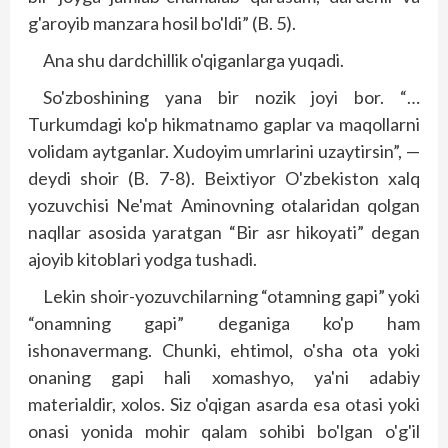
g'aroyib manzara hosil bo'ldi” (B. 5).
Ana shu dardchillik o'qiganlarga yuqadi.
So'zboshining yana bir nozik joyi bor. “…
Turkumdagi ko'p hikmatnamo gaplar va maqollarni
volidam aytganlar. Xudoyim umrlarini uzaytirsin”, —
deydi shoir (B. 7-8). Beixtiyor O'zbekiston xalq
yozuvchisi Ne'mat Aminovning otalaridan qolgan
naqllar asosida yaratgan “Bir asr hikoyati” degan
ajoyib kitoblari yodga tushadi.
Lekin shoir-yozuvchilarning “otamning gapi” yoki
“onamning gapi” deganiga ko'p ham
ishonavermang. Chunki, ehtimol, o'sha ota yoki
onaning gapi hali xomashyo, ya'ni adabiy
materialdir, xolos. Siz o'qigan asarda esa otasi yoki
onasi yonida mohir qalam sohibi bo'lgan o'g'il