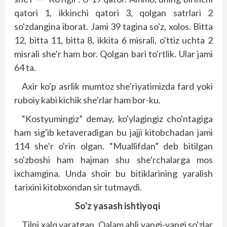
qatori 1, ikkinchi qatori 3, qolgan satrlari 2
so'zdangina iborat. Jami 39 tagina so'z, xolos. Bitta
12, bitta 11, bitta 8, ikkita 6 misrali, o'ttiz uchta 2
misrali she'r ham bor. Qolgan bari to'rtlik. Ular jami
64 ta.
Axir ko'p asrlik mumtoz she'riyatimizda fard yoki
ruboiy kabi kichik she'rlar ham bor-ku.
“Kostyumingiz” demay, ko'ylagingiz cho'ntagiga
ham sig'ib ketaveradigan bu jajji kitobchadan jami
114 she'r o'rin olgan. “Muallifdan” deb bitilgan
so'zboshi ham hajman shu she'rchalarga mos
ixchamgina. Unda shoir bu bitiklarining yaralish
tarixini kitobxondan sir tutmaydi.
So'z yasash ishtiyoqi
Tilni xalq yaratgan. Qalam ahli yangi-yangi so'zlar