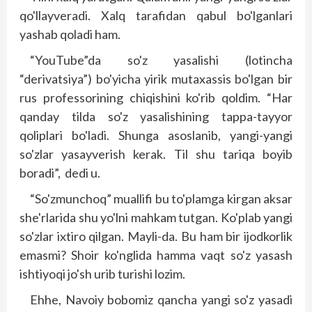
qo'llayveradi. Xalq tarafidan qabul bo'lganlari
yashab qoladi ham.
“YouTube”da so'z yasalishi (lotincha
“derivatsiya”) bo'yicha yirik mutaxassis bo'lgan bir
rus professorining chiqishini ko'rib qoldim. “Har
qanday tilda so'z yasalishining tappa-tayyor
qoliplari bo'ladi. Shunga asoslanib, yangi-yangi
so'zlar yasayverish kerak. Til shu tariqa boyib
boradi”, dedi u.
“So'zmunchoq” muallifi bu to'plamga kirgan aksar
she'rlarida shu yo'lni mahkam tutgan. Ko'plab yangi
so'zlar ixtiro qilgan. Mayli-da. Bu ham bir ijodkorlik
emasmi? Shoir ko'nglida hamma vaqt so'z yasash
ishtiyoqi jo'sh urib turishi lozim.
Ehhe, Navoiy bobomiz qancha yangi so'z yasadi