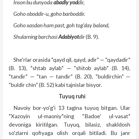
Inson bu dunyoda
abadiy yod
dir,
Goho oboddir-u, goho barboddir.
Goho xasdan ham past, goh tog'day baland,
Shularning barchasi
Adabiyot
dir
(B. 9).
She'rlar orasida “qayd qil, qayd, adir” — “qaydadir”
(B. 13), “shtab aylab” — “shitob aylab” (B. 14),
“tandir” — “tan — tandir” (B. 20), “buldirchin” —
“buldir chin” (B. 52) kabi tajnislar bisyor.
Tuyuq ruhi
Navoiy bor-yo'g'i 13 tagina tuyuq bitgan. Ular
“Xazoyin ul-maoniy”ning “Badoe' ul-vasat”
devoniga kiritilgan. Tuyuq, bilasiz, shakldosh
so'zlarni qofiyaga olish orqali bitiladi. Bu janr