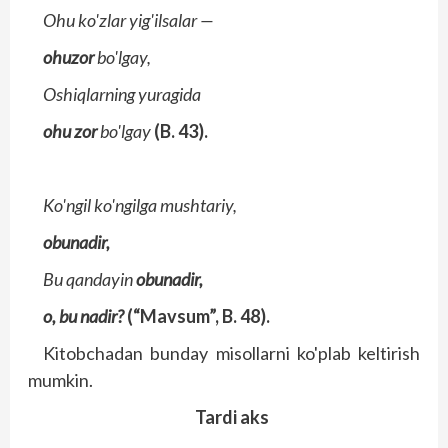
Ohu ko'zlar yig'ilsalar —
ohuzor
bo'lgay,
Oshiqlarning yuragida
ohu zor
bo'lgay
(B. 43).
Ko'ngil ko'ngilga mushtariy,
obunadir,
Bu qandayin
obunadir,
o, bu nadir?
(“Mavsum”, B. 48).
Kitobchadan bunday misollarni ko'plab keltirish
mumkin.
Tardi aks