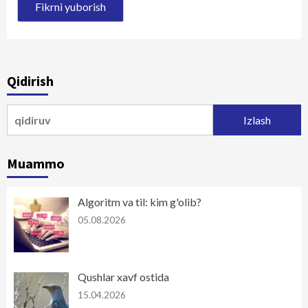
Qidirish
Qidirshish:
Muammo
Algoritm va til: kim g'olib?
05.08.2026
Qushlar xavf ostida
15.04.2026