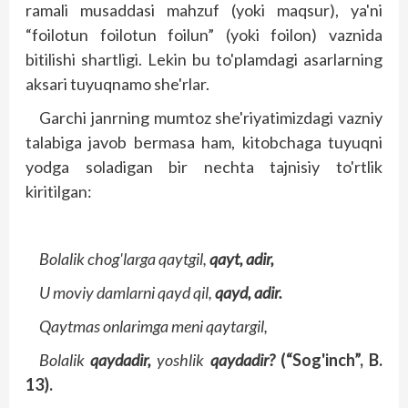
ramali musaddasi mahzuf (yoki maqsur), ya'ni
“foilotun foilotun foilun” (yoki foilon) vaznida
bitilishi shartligi. Lekin bu to'plamdagi asarlarning
aksari tuyuqnamo she'rlar.
Garchi janrning mumtoz she'riyatimizdagi vazniy
talabiga javob bermasa ham, kitobchaga tuyuqni
yodga soladigan bir nechta tajnisiy to'rtlik
kiritilgan:
Bolalik chog'larga qaytgil,
qayt, adir,
U moviy damlarni qayd qil,
qayd, adir.
Qaytmas onlarimga meni qaytargil,
Bolalik
qaydadir,
yoshlik
qaydadir?
(“Sog'inch”, B.
13).