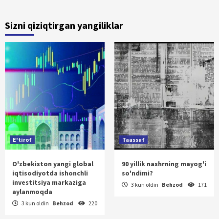
Sizni qiziqtirgan yangiliklar
E'tirof
Taassuf
O'zbekiston yangi global
90 yillik nashrning mayog'i
iqtisodiyotda ishonchli
so'ndimi?
investitsiya markaziga
3 kun oldin
Behzod
171
aylanmoqda
3 kun oldin
Behzod
220