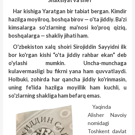
Shaxsiyat va she'r
Har kishiga Yaratgan bir tabiat bergan. Kimdir
hazilga moyilroq, boshqa birov — o'ta jiddiy. Ba'zi
kimsalarga so'zlarning ma'nosi ko'proq qiziq,
boshqalarga — shakliy jihati ham.
O'zbekiston xalq shoiri Sirojiddin Sayyidni ilk
bor ko'rgan kishi “o'ta jiddiy rahbar ekan” deb
o'ylashi mumkin. Uncha-munchaga
kulavermasligi bu fikrni yana ham quvvatlaydi.
Holbuki, zohirda har qancha jiddiy ko'rinmasin,
uning fe'lida hazilga moyillik ham kuchli, u
so'zlarning shakliga ham befarq emas.
Yaqinda
Alisher Navoiy
nomidagi
Toshkent davlat