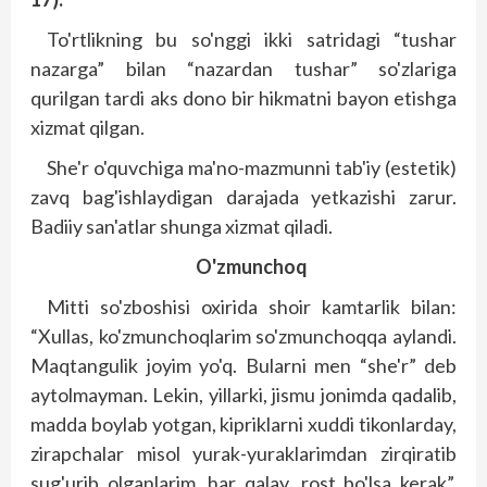
To'rtlikning bu so'nggi ikki satridagi “tushar
nazarga” bilan “nazardan tushar” so'zlariga
qurilgan tardi aks dono bir hikmatni bayon etishga
xizmat qilgan.
She'r o'quvchiga ma'no-mazmunni tab'iy (estetik)
zavq bag'ishlaydigan darajada yetkazishi zarur.
Badiiy san'atlar shunga xizmat qiladi.
O'zmunchoq
Mitti so'zboshisi oxirida shoir kamtarlik bilan:
“Xullas, ko'zmunchoqlarim so'zmunchoqqa aylandi.
Maqtangulik joyim yo'q. Bularni men “she'r” deb
aytolmayman. Lekin, yillarki, jismu jonimda qadalib,
madda boylab yotgan, kipriklarni xuddi tikonlarday,
zirapchalar misol yurak-yuraklarimdan zirqiratib
sug'urib olganlarim, har qalay, rost bo'lsa kerak”,