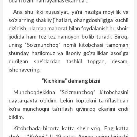
odam o'zini ham ayamas ekan-da…
Ana shu ikki xususiyat, ya'ni hazilga moyillik va
so'zlarning shakliy jihatlari, ohangdoshligiga kuchli
qiziqish, ulardan mahorat bilan foydalanish bu shoir
ijodida ham tez-tez namoyon bo'lib turadi. Biroq,
uning “So'zmunchoq” nomli kitobchasi tamoman
shunday hazilomuz va lisoniy go'zalliklar asosiga
qurilgan she'rlardan tashkil topgan, desam,
ishonavering.
“Kichkina” demang bizni
Munchoqdekkina “So'zmunchoq” kitobchasini
qayta-qayta o'qidim. Lekin koptokni ta'riflashdan
ko'ra munchoqni ta'riflash qiyinroq ekanini endi
bildim.
Kitobchada birorta katta she'r yo'q. Eng katta
she'r — “Ko'ngil”. U 19 qator. Ammo, uning birinchi