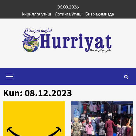
Skip
06.08.2026
to
Кириллга ўтиш
Лотинга ўтиш
Биз ҳақимизда
content
Primary
Menu
Kun: 08.12.2023