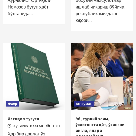
журналист Ортиқали
босувчи маҳсулотлар
Номозов бугун ҳаёт
ишлаб чиқариш бўйича
бўлганида…
республикамизда энг
юқори…
Фахр
Анжуман
Истиқлол тузуги
Эй, туркий элим,
ўзлигингга қайт, ўзингни
3 yil oldin
Behzod
1 311
англа, янада
Ҳар бир давлат ўз