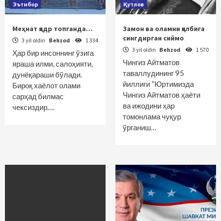
Эътибор
Қутлов
Меҳнат қадр топганда…
Замон ва оламни қалбига
сингдирган сиймо
3 yil oldin
Behzod
1 334
3 yil oldin
Behzod
1 570
Ҳар бир инсоннинг ўзига
Чингиз Айтматов
яраша илми, салоҳияти,
таваллудининг 95
дунёқараши бўлади.
йиллиги “Юртимизда
Бироқ хаёлот олами
Чингиз Айтматов ҳаёти
сарҳад билмас
ва ижодини ҳар
чексиздир….
томонлама чуқур
ўрганиш…