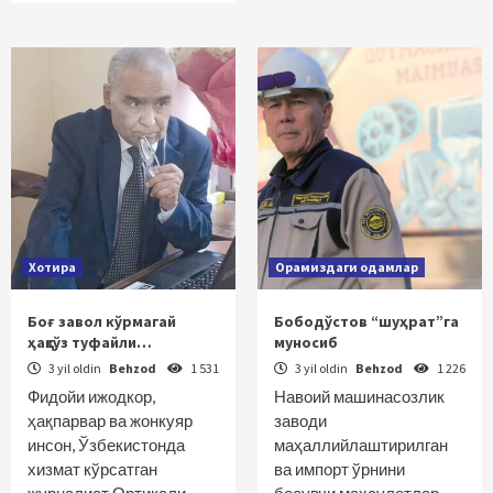
Хотира
Орамиздаги одамлар
Боғ завол кўрмагай
Бободўстов “шуҳрат”га
ҳақсўз туфайли…
муносиб
3 yil oldin
Behzod
1 531
3 yil oldin
Behzod
1 226
Фидойи ижодкор,
Навоий машинасозлик
ҳақпарвар ва жонкуяр
заводи
инсон, Ўзбекистонда
маҳаллийлаштирилган
хизмат кўрсатган
ва импорт ўрнини