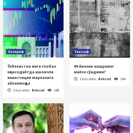
Эътироф
Таассуф
Ўзбекистон янги глобал
90 йиллик нашрнинг
иқтисодиётда ишончли
маёғи сўндими?
инвестиция марказига
1 kun oldin
Behzod
144
айланмоқда
1 kun oldin
Behzod
188