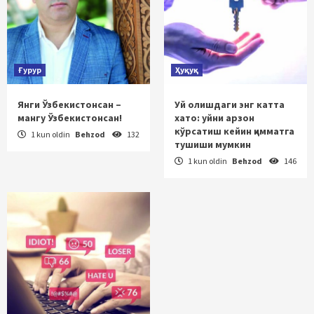
Ғурур
Ҳуқуқ
Янги Ўзбекистонсан –
Уй олишдаги энг катта
мангу Ўзбекистонсан!
хато: уйни арзон
кўрсатиш кейин қимматга
1 kun oldin
Behzod
132
тушиши мумкин
1 kun oldin
Behzod
146