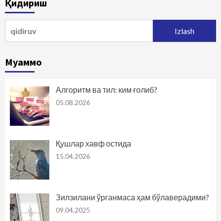
Қидириш
Qidirshish:
Муаммо
Алгоритм ва тил: ким ғолиб?
05.08.2026
Қушлар хавф остида
15.04.2026
Зилзилани ўрганмаса ҳам бўлаверадими?
09.04.2025