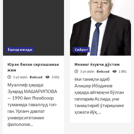
Ёшлар ижоди
Сийрат
Юрак билан сирлашаман
Менинг ёзувчи дўстим
жим
3 yil oldin
Behzod
1 891
3 yil oldin
Behzod
5 051
ёки таниқли адиб
Муаллиф ҳақида:
Алишер Ибодинов
Зумрад МАШАРИПОВА
ҳақида айтмоқчи бўлган
— 1990 йил Янгибозор
гапларим Аслида, уни
туманида таваллуд топ­
таништириб ўтиришнинг
ган. Урганч давлат
ҳожати йўқ….
университетининг
филология…