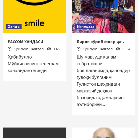
Ханда
Мулоҳаза
РАССОМ ХАНДАСИ
Бирни кўриб фикр қил…
3 yil oldin
Behzod
1 456
3 yil oldin
Behzod
5 364
Ҳабибулло
Шу мавзуда қалам
Мўйдиновнинг телеграм
тебратишни
каналидан олинди.
бошлаганимда, қачондир
гувоҳи бўлганим
Гулистон шаҳридаги
марказий деҳқон
бозорида одамларнинг
эътиборини…