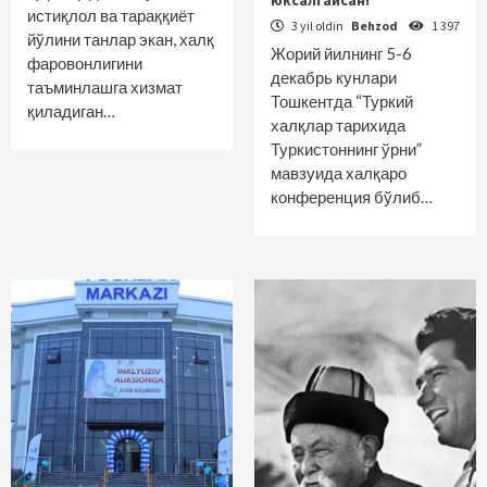
юксалгайсан!
истиқлол ва тараққиёт
3 yil oldin
Behzod
1 397
йўлини танлар экан, халқ
Жорий йилнинг 5-6
фаровонлигини
декабрь кунлари
таъминлашга хизмат
Тошкентда “Туркий
қиладиган…
халқлар тарихида
Туркистоннинг ўрни”
мавзуида халқаро
конференция бўлиб…