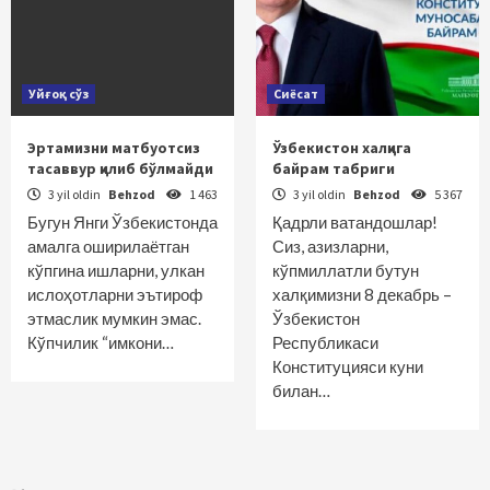
Уйғоқ сўз
Сиёсат
Эртамизни матбуотсиз
Ўзбекистон халқига
тасаввур қилиб бўлмайди
байрам табриги
3 yil oldin
Behzod
1 463
3 yil oldin
Behzod
5 367
Бугун Янги Ўзбекистонда
Қадрли ватандошлар!
амалга оширилаётган
Сиз, азизларни,
кўпгина ишларни, улкан
кўпмиллатли бутун
ислоҳотларни эътироф
халқимизни 8 декабрь –
этмаслик мумкин эмас.
Ўзбекистон
Кўпчилик “имкони…
Республикаси
Конституцияси куни
билан…