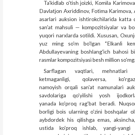
Ta'kidlab o'tish joizki, Komila Karimo
Davlatjon Axriddinov, Fotima Karimova,
asarlari auksion ishtirokchilarida katta 
san'at mahsuli — kompozitsiyalar va bo
yuqori narxlarda sotildi. Xususan, Oxun
yuz ming so'm bo'lgan “Elkanli kem
Abdullayevaning bosh­lang'ich bahosi bi
rasmlar kompozitsiyasi besh million so'mga
Sarflagan vaqtlari, mehnatlari
ketmaganligi, qolaversa, ko'rgaz
namoyish orqali san'at namunalari auk
savdolariga qo'yilishi yosh ijodkorl
yanada ko'proq rag'bat beradi. Nuqson
borligi bois ularning o'zini boshqalar o
aybdordek his qilishga emas, aksincha,
ustida ko'proq ishlab, yangi-yangi 