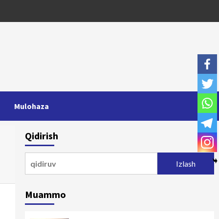
Mulohaza
Qidirish
Qidirshish:
Muammo