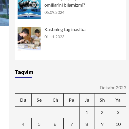
omillarini bilamizmi?
05.09.2024
Kasbning tagi nasiba
01.11.2023
Taqvim
Dekabr 2023
Du
Se
Ch
Pa
Ju
Sh
Ya
1
2
3
4
5
6
7
8
9
10