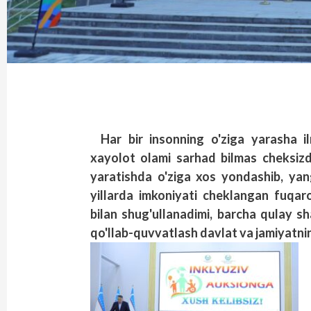
Har bir insonning o'ziga yarasha il
xayolot olami sarhad bilmas cheksizdi
yaratishda o'ziga xos yondashib, yang
yillarda imkoniyati cheklangan fuqar
bilan shug'ullanadimi, barcha qulay sha
qo'llab-quvvatlash davlat va jamiyatnin