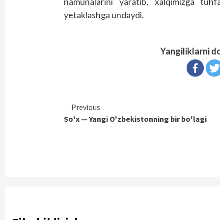
namunalarini yaratib, xalqimizga tuhfa
yetaklashga undaydi.
Yangiliklarni d
Continue
Previous
So'x — Yangi O'zbekistonning bir bo'lagi
Reading