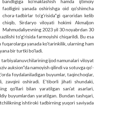
bandligiga ko'maklashish hamda ijtimoiy
faolligini yanada oshirishga oid qo'shimcha
chora-tadbirlar to'g'risida”gi qaroridan kelib
chiqib, Sirdaryo viloyati hokimi Akmaljon
Mahmudaliyevning 2023 yil 30 noyabrdan 30
ilishi to'g'risida farmoyishi chiqarildi. Bu esa
n fuqarolarga yanada ko'tarinkilik, ularning ham
yana bir turtki bo'ladi.
tarbiyalanuvchilarining ijod namunalari viloyat
uziv auksion”da namoyish qilindi va sotuvga qo'­
'zg'orda foydalaniladigan buyumlar, taqinchoqlar,
i, zavqini oshiradi. E'tiborli jihati shundaki,
ing qo'llari bilan yaratilgan san'at asarlari,
oddiy buyumlardan yaratilgan. Bundan tashqari,
tchilikning ishtiroki tadbirning yuqori saviyada