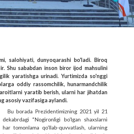
mi, salohiyati, dunyoqarashi bo'ladi. Biroq
r. Shu sababdan inson biror ijod mahsulini
ilik yaratishga urinadi. Yurtimizda so'nggi
olarga oddiy rassomchilik, hunarmandchilik
roitlarni yaratib berish, ularni har jihatdan
g asosiy vazifasiga aylandi.
Bu borada Prezidentimizning 2021 yil 21
dekabrdagi “Nogironligi bo'lgan shaxslarni
har tomonlama qo'llab-quvvatlash, ularning