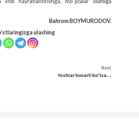
 etib hayratlantirishga, mo''jizalar olamiga
Bahrom BOYMURODOV.
o'stlaringizga ulashing
Next
Yoshlar hunarli bo'lsa…