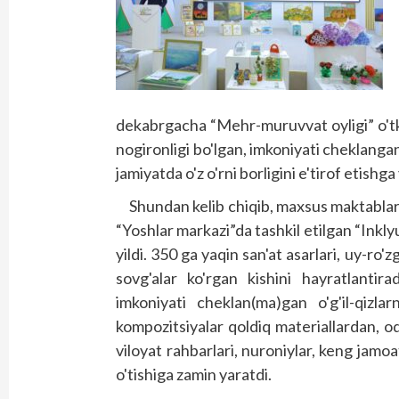
dekabrgacha “Mehr-muruvvat oyligi” o'tkaz
nogironligi bo'lgan, imkoniyati cheklanga
jamiyatda o'z o'rni borligini e'tirof etishga 
Shundan kelib chiqib, maxsus maktablar 
“Yoshlar markazi”da tashkil etilgan “Inkly
yildi. 350 ga yaqin san'at asarlari, uy-ro
sovg'alar ko'rgan kishini hayratlantirad
imkoniyati cheklan(ma)gan o'g'il-qizlarn
kompozitsiyalar qoldiq materiallardan, 
viloyat rahbarlari, nuroniylar, keng jamoa
o'tishiga zamin yaratdi.