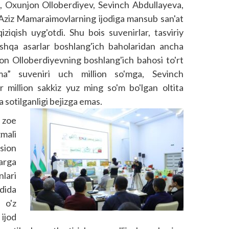
va, Oxunjon Olloberdiyev, Sevinch Abdullayeva,
 Aziz Mamaraimovlarning ijodiga mansub san'at
qiziqish uyg'otdi. Shu bois suvenirlar, tasviriy
shqa asarlar boshlang'ich baholaridan ancha
jon Olloberdiyevning boshlang'ich bahosi to'rt
a” suveniri uch million so'mga, Sevinch
r million sakkiz yuz ming so'm bo'lgan oltita
 sotilganligi bejizga emas.
 zoe
mali
sion
arga
lari
ldida
 o'z
ijod