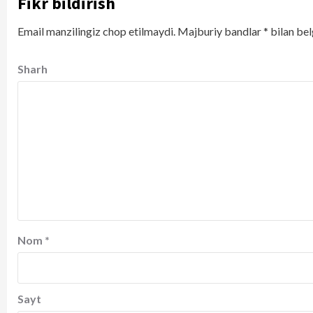
Fikr bildirish
Email manzilingiz chop etilmaydi.
Majburiy bandlar
*
bilan bel
Sharh
Nom
*
Sayt