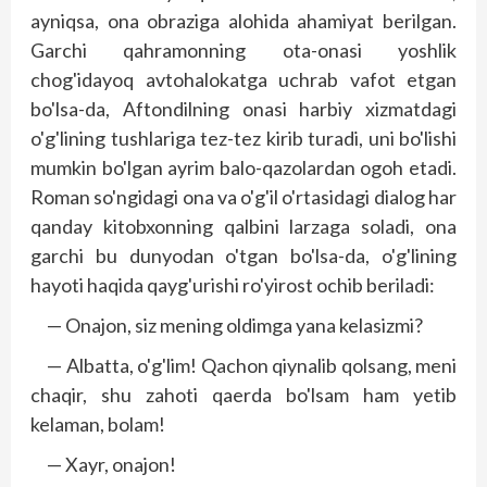
ayniqsa, ona obraziga alohida ahamiyat berilgan.
Garchi qahramonning ota-onasi yoshlik
chog'idayoq avtohalokatga uchrab vafot etgan
bo'lsa-da, Aftondilning onasi harbiy xizmatdagi
o'g'lining tushlariga tez-tez kirib turadi, uni bo'lishi
mumkin bo'lgan ayrim balo-qazolardan ogoh etadi.
Roman so'ngidagi ona va o'g'il o'rtasidagi dialog har
qanday kitobxonning qalbini larzaga soladi, ona
garchi bu dunyodan o'tgan bo'lsa-da, o'g'lining
hayoti haqida qayg'urishi ro'yirost ochib beriladi:
— Onajon, siz mening oldimga yana kelasizmi?
— Albatta, o'g'lim! Qachon qiynalib qolsang, meni
chaqir, shu zahoti qaerda bo'lsam ham yetib
kelaman, bolam!
— Xayr, onajon!