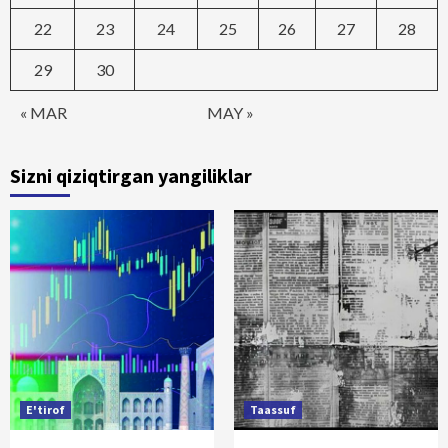
22
23
24
25
26
27
28
29
30
« MAR
MAY »
Sizni qiziqtirgan yangiliklar
E'tirof
Taassuf