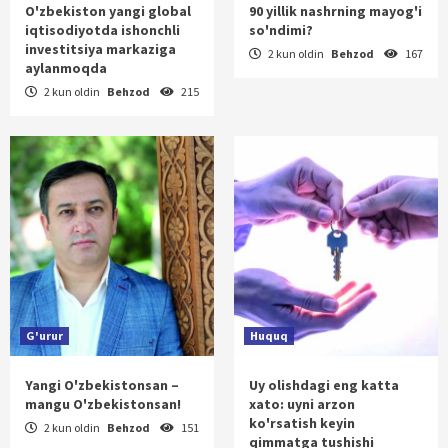
O'zbekiston yangi global
90 yillik nashrning mayog'i
iqtisodiyotda ishonchli
so'ndimi?
investitsiya markaziga
2 kun oldin
Behzod
167
aylanmoqda
2 kun oldin
Behzod
215
G'urur
Huquq
Yangi O'zbekistonsan –
Uy olishdagi eng katta
mangu O'zbekistonsan!
xato: uyni arzon
ko'rsatish keyin
2 kun oldin
Behzod
151
qimmatga tushishi