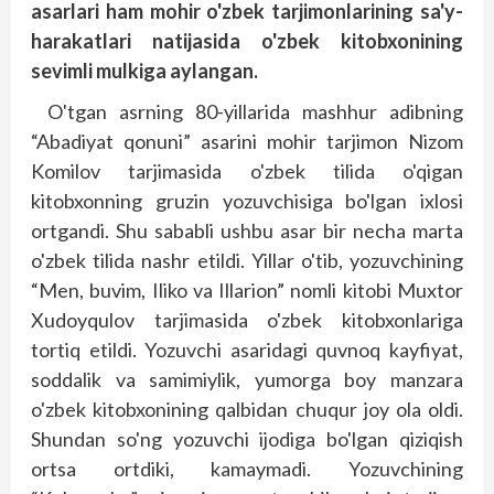
asarlari ham mohir o'zbek tarjimonlarining sa'y-
harakatlari natijasida o'zbek kitobxonining
sevimli mulkiga aylangan.
O'tgan asrning 80-yillarida mashhur adibning
“Abadiyat qonuni” asarini mohir tarjimon Nizom
Komilov tarjimasida o'zbek tilida o'qigan
kitobxonning gruzin yozuvchisiga bo'lgan ixlosi
ortgandi. Shu sababli ushbu asar bir necha marta
o'zbek tilida nashr etildi. Yillar o'tib, yozuvchining
“Men, buvim, Iliko va Illarion” nomli kitobi Muxtor
Xudoyqulov tarjimasida o'zbek kitobxonlariga
tortiq etildi. Yozuvchi asaridagi quvnoq kayfiyat,
soddalik va samimiylik, yumorga boy manzara
o'zbek kitobxonining qalbidan chuqur joy ola oldi.
Shundan so'ng yozuvchi ijodiga bo'lgan qiziqish
ortsa ortdiki, kamaymadi. Yozuvchining