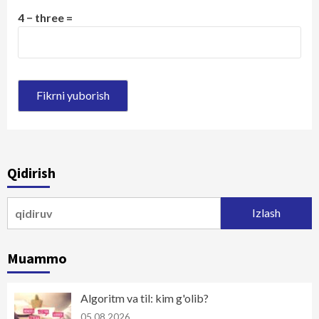
4 − three =
Qidirish
Qidirshish:
Muammo
Algoritm va til: kim g'olib?
05.08.2026