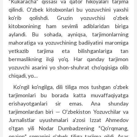
“Kukaracha” qissasi va qator hikoyalari tarjima
qilindi. O'zbek kitobxonlari bu yozuvchini yaxshi
ko'rib qolishdi. Gruzin yozuvchisi o'zbek
kitobxonining ham sevimli adiblaridan biriga
aylandi. Bu sohada, ayniqsa, tarjimonlarning
mahoratiga va yozuvchining badiiyatini maromiga
yetkazib tarjima eta bilishganlariga tan
bermaslikning iloji yo'q. Har qanday tarjimon
yozuvchi asarini yo shon-shuhrat cho'qqisiga olib
chiqadi, yo…
Ko'ngil ko'ngilga, dili tiliga mos tushgan o'zbek
tarjimonlari bu borada katta muvaffaqiyatga
erishayotganlari sir emas. Ana shunday
tarjimonlardan biri — O'zbekiston Yozuvchilar va
Jurnalistlar uyushmalari a'zosi Izzat Ahmedov
o'tgan yili Nodar Dumbadzening “Qo'rqmang,
onajon” romanini o'zbek tiliga tarjima qildi. Asar