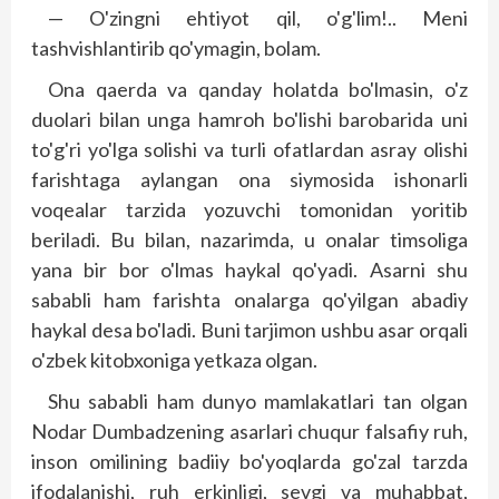
— O'zingni ehtiyot qil, o'g'lim!.. Meni
tashvishlantirib qo'ymagin, bolam.
Ona qaerda va qanday holatda bo'lmasin, o'z
duolari bilan unga hamroh bo'lishi barobarida uni
to'g'ri yo'lga solishi va turli ofatlardan asray olishi
farishtaga aylangan ona siymosida ishonarli
voqealar tarzida yozuvchi tomonidan yoritib
beriladi. Bu bilan, nazarimda, u onalar timsoliga
yana bir bor o'lmas haykal qo'yadi. Asarni shu
sababli ham farishta onalarga qo'yilgan abadiy
haykal desa bo'ladi. Buni tarjimon ushbu asar orqali
o'zbek kitobxoniga yetkaza olgan.
Shu sababli ham dunyo mamlakatlari tan olgan
Nodar Dumbadzening asarlari chuqur falsafiy ruh,
inson omilining badiiy bo'yoqlarda go'zal tarzda
ifodalanishi, ruh erkinligi, sevgi va muhabbat,