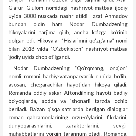
G'afur G'ulom nomidagi nashriyot-matbaa ijodiy
uyida 3000 nusxada nashr etildi. Izzat Ahmedov
bundan oldin ham Nodar Dumbadzening
hikoyalarini tarjima qilib, ancha ko'zga ko'rinib
qolgan edi. Hikoyalar “Hislarimni qo'zg'ama” nomi
bilan 2018 yilda “O‘zbekiston” nashriyot-matbaa
ijodiy uyida chop etilgandi.
Nodar Dumbadzening “Qo'rqmang, onajon”
nomli romani harbiy-vatanparvarlik ruhida bo'lib,
asosan, chegarachilar hayotidan hikoya qiladi.
Romanda oddiy askar Aftondilning hayoti badiiy
bo'yoqlarda, sodda va ishonarli tarzda ochib
beriladi. Ba'zan qisqa satrlarda berilgan dialoglar
roman qahramonlarining orzu-o'ylarini, fikrlarini,
dunyoqarashlarini, xarakterlarini, sevgi-
muhabbatlarini yorqin tarannum etadi. Romanda,