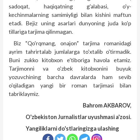
sadoqat, haqiqatning g'alabasi, o'y-
kechinmalarning samimiyligi bilan kishini maftun
etadi. Bejiz uning asarlari dunyoning juda ko'p
tillariga tarjima qilinmagan.
Biz “Qo'rqmang, onajon” tarjima romanidagi
ayrim tahrirtalab jumlalarga to'xtalib o'tirmadik.
Buni zukko kitobxon e'tiboriga havola etamiz.
Tarjimonni va o'zbek kitobxonini buyuk
yozuvchining barcha davralarda ham sevib
o'qiladigan yangi bir roman tarjimasi bilan
tabriklaymiz.
Bahrom AKBAROV,
O'zbekiston Jurnalistlar uyushmasi a'zosi.
Yangiliklarni do'stlaringizga ulashing