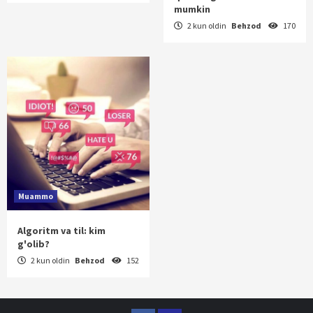
mumkin
2 kun oldin
Behzod
170
Muammo
Algoritm va til: kim
g'olib?
2 kun oldin
Behzod
152