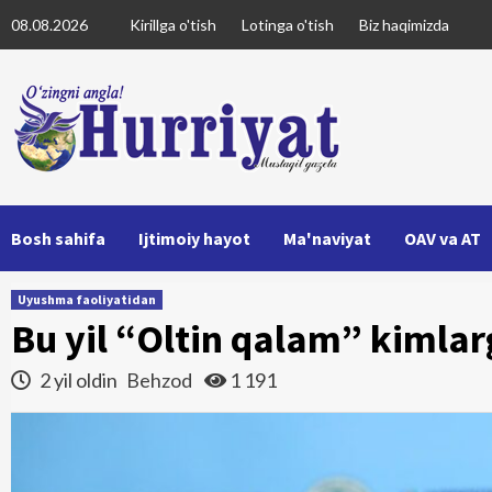
Skip
08.08.2026
Kirillga o'tish
Lotinga o'tish
Biz haqimizda
to
content
Bosh sahifa
Ijtimoiy hayot
Ma'naviyat
OAV va AT
Uyushma faoliyatidan
Bu yil “Oltin qalam” kimlar
2 yil oldin
Behzod
1 191