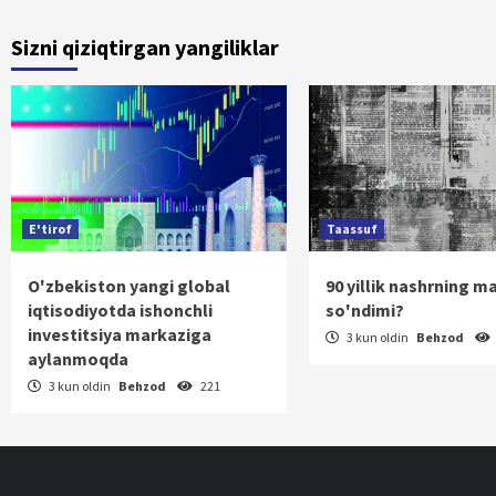
Sizni qiziqtirgan yangiliklar
E'tirof
Taassuf
O'zbekiston yangi global
90 yillik nashrning m
iqtisodiyotda ishonchli
so'ndimi?
investitsiya markaziga
3 kun oldin
Behzod
aylanmoqda
3 kun oldin
Behzod
221