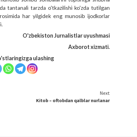
a tantanali tarzda o'tkazilishi ko'zda tutilgan
arosimida har yilgidek eng munosib ijodkorlar
i.
O'zbekiston Jurnalistlar uyushmasi
Axborot xizmati.
o'stlaringizga ulashing
Next
Kitob – oftobdan qalblar nurlanar