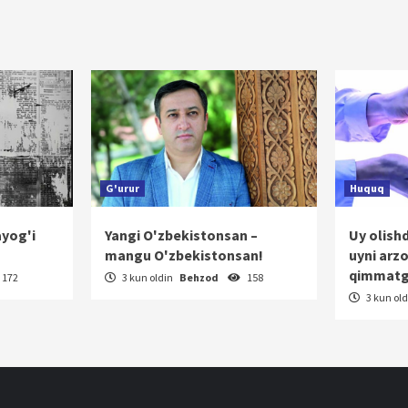
G'urur
Huquq
ayog'i
Yangi O'zbekistonsan –
Uy olish
mangu O'zbekistonsan!
uyni arz
qimmatg
172
3 kun oldin
Behzod
158
3 kun ol