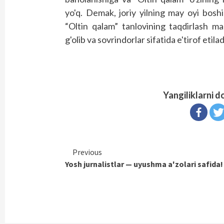
yo'q. Demak, joriy yilning may oyi boshid
“Oltin qalam” tanlovining taqdirlash m
g'olib va sovrindorlar sifatida e'tirof etilad
Yangiliklarni d
Continue
Previous
Yosh jurnalistlar — uyushma a'zolari safida!
Reading