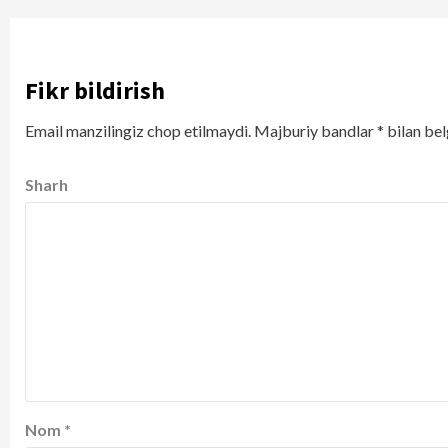
Fikr bildirish
Email manzilingiz chop etilmaydi.
Majburiy bandlar
*
bilan bel
Sharh
Nom
*