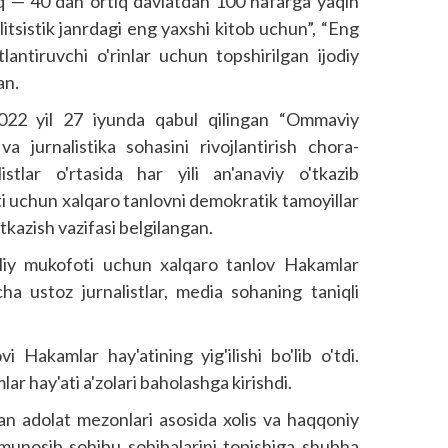
oq — 40 dan ortiq davlatdan 100 nafarga yaqin
litsistik janrdagi eng yaxshi kitob uchun”, “Eng
lantiruvchi o'rinlar uchun topshirilgan ijodiy
an.
 2022 yil 27 iyunda qabul qilingan “Ommaviy
va jurnalistika sohasini rivojlantirish chora-
alistlar o'rtasida har yili an'anaviy o'tkazib
ti uchun xalqaro tanlovni demokratik tamoyillar
tkazish vazifasi belgilangan.
lliy mukofoti uchun xalqaro tanlov Hakamlar
icha ustoz jurnalistlar, media sohaning taniqli
 Hakamlar hay'atining yig'ilishi bo'lib o'tdi.
lar hay'ati a'zolari baholashga kirishdi.
an adolat mezonlari asosida xolis va haqqoniy
 munosib sohibu sohibalarini topishiga shubha