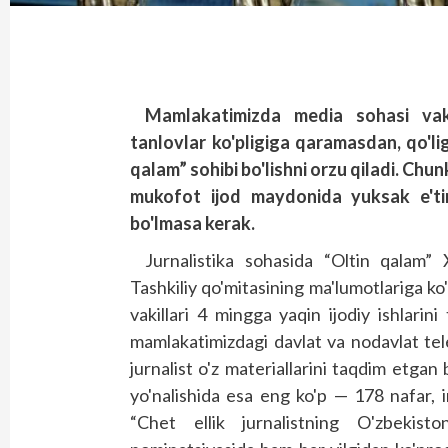
Mamlakatimizda media sohasi vakill
tanlovlar ko'pligiga qaramasdan, qo'li
qalam” sohibi bo'lishni orzu qiladi. Chu
mukofot ijod maydonida yuksak e'ti
bo'lmasa kerak.
Jurnalistika sohasida “Oltin qalam”
Tashkiliy qo'mitasining ma'lumotlariga ko
vakillari 4 mingga yaqin ijodiy ishlarin
mamlakatimizdagi davlat va nodavlat tel
jurnalist o'z materiallarini taqdim etgan
yo'nalishida esa eng ko'p — 178 nafar, i
“Chet ellik jurnalistning O'zbekis