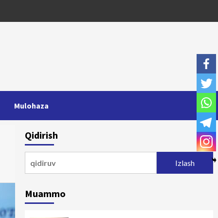
Mulohaza
Qidirish
Qidirshish:
Muammo