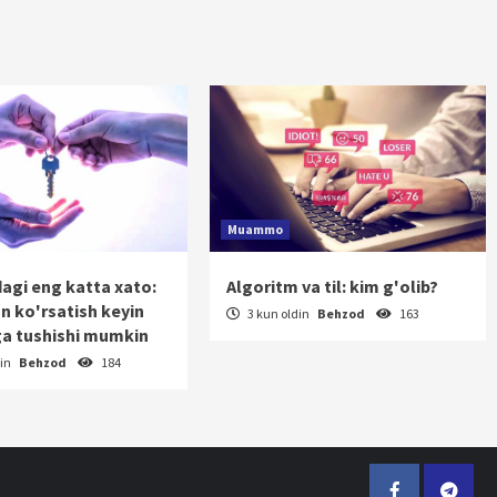
Muammo
dagi eng katta xato:
Algoritm va til: kim g'olib?
on ko'rsatish keyin
3 kun oldin
Behzod
163
a tushishi mumkin
din
Behzod
184
Facebook
Telegr