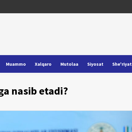
Muammo
Xalqaro
Mutolaa
Siyosat
She'riyat
ga nasib etadi?