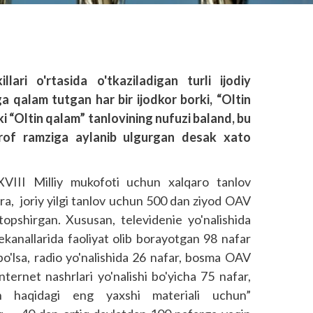
ari o'rtasida o'tkaziladigan turli ijodiy
ga qalam tutgan har bir ijodkor borki, “Oltin
nki “Oltin qalam” tanlovining nufuzi baland, bu
rof ramziga aylanib ulgurgan desak xato
 XVIII Milliy mukofoti uchun xalqaro tanlov
'ra, joriy yilgi tanlov uchun 500 dan ziyod OAV
i topshirgan. Xususan, televidenie yo'nalishida
ekanallarida faoliyat olib borayotgan 98 nafar
 bo'lsa, radio yo'nalishida 26 nafar, bosma OAV
nternet nashrlari yo'nalishi bo'yicha 75 nafar,
ton haqidagi eng yaxshi materiali uchun”