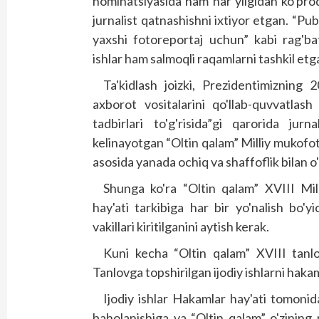
nominatsiyasida ham har yilgidan ko'pr
jurnalist qatnashishni ixtiyor etgan. “Pub
yaxshi fotoreportaj uchun” kabi rag'bat
ishlar ham salmoqli raqamlarni tashkil etg
Ta'kidlash joizki, Prezidentimizning
axborot vositalarini qo'llab-quvvatlash 
tadbirlari to'g'risida”gi qarorida jurn
kelinayotgan “Oltin qalam” Milliy mukofo
asosida yanada ochiq va shaffoflik bilan o'
Shunga ko'ra “Oltin qalam” XVIII Mi
hay'ati tarkibiga har bir yo'nalish bo'y
vakillari kiritilganini aytish kerak.
Kuni kecha “Oltin qalam” XVIII tanlovi
Tanlovga topshirilgan ijodiy ishlarni hakam
Ijodiy ishlar Hakamlar hay'ati tomonid
baholanishiga va “Oltin qalam” o'zining