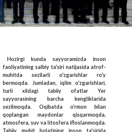
Hozirgi kunda sayyoramizda inson
faoliyatining salbiy ta'siri natijasida atrof-
muhitda sezilarli o'zgarishlar ro'y
bermoqda. Jumladan, iqlim o'zgarishlari,
turli xildagi tabiiy ofatlar Yer
sayyorasining barcha kengliklarida
sezilmoqda. Oqibatda o'rmon bilan
qoplangan maydonlar qisqarmoqda,
atmosfera, suv va litosfera ifloslanmoqda.
Tabiiy muhit holatining inson ta'sirida