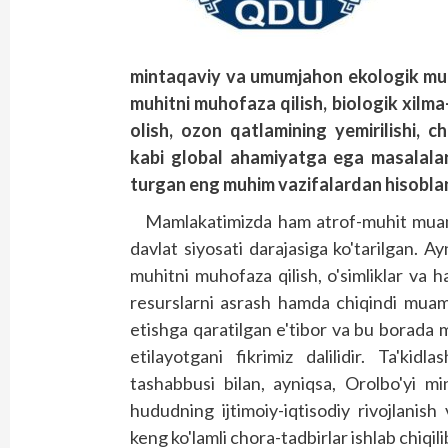
mintaqaviy va umumjahon ekologik muam
muhitni muhofaza qilish, biologik xilma-x
olish, ozon qatlamining yemirilishi, c
kabi global ahamiyatga ega masalalarn
turgan eng muhim vazifalardan hisobla
Mamlakatimizda ham atrof-muhit muammo
davlat siyosati darajasiga ko'tarilgan. A
muhitni muhofaza qilish, o'simliklar va 
resurslarni asrash hamda chiqindi muammo
etishga qaratilgan e'tibor va bu borada me
etilayotgani fikrimiz dalilidir. Ta'kidl
tashabbusi bilan, ayniqsa, Orolbo'yi min
hududning ijtimoiy-iqtisodiy rivojlanish
keng ko'lamli chora-tadbirlar ishlab chiqil