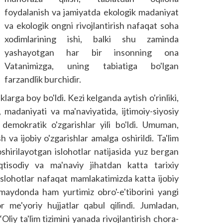
foydalanish va jamiyatda ekologik madaniyat
va ekologik ongni rivojlantirish nafaqat soha
xodimlarining ishi, balki shu zaminda
yashayotgan har bir insonning ona
Vatanimizga, uning tabiatiga bo'lgan
farzandlik burchidir.
larga boy bo'ldi. Kezi kelganda aytish o'rinliki,
, madaniyati va ma'naviyatida, ijtimoiy-siyosiy
 demokratik o'zgarishlar yili bo'ldi. Umuman,
 va ijobiy o'zgarishlar amalga oshirildi. Ta'lim
oshirilayotgan islohotlar natijasida yuz bergan
 iqtisodiy va ma'naviy jihatdan katta tarixiy
slohotlar nafaqat mamlakatimizda katta ijobiy
o maydonda ham yurtimiz obro'-e'tiborini yangi
 me'yoriy hujjatlar qabul qilindi. Jumladan,
liy ta'lim tizimini yanada rivojlantirish chora-