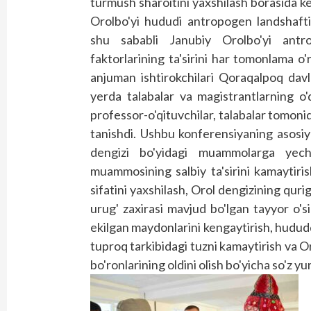
turmush sharoitini yaxshilash borasida ke
Orolbo'yi hududi antropogen landshaftid
shu sababli Janubiy Orolbo'yi antro
faktorlarining ta'sirini har tomonlama o'
anjuman ishtirokchilari Qoraqalpoq davl
yerda talabalar va magistrantlarning o'q
professor-o'qituvchilar, talabalar tomonid
tanishdi. Ushbu konferensiyaning asosiy
dengizi bo'yidagi muammolarga yechim
muammosining salbiy ta'sirini kamaytiri
sifatini yaxshilash, Orol dengizining quri
urug' zaxirasi mavjud bo'lgan tayyor o'si
ekilgan maydonlarini kengaytirish, hudud
tuproq tarkibidagi tuzni kamaytirish va O
bo'ronlarining oldini olish bo'yicha so'z yuri