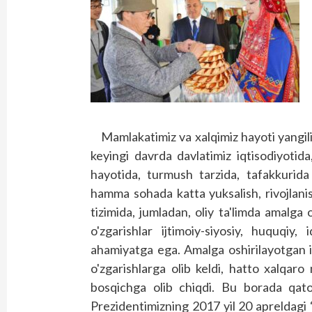
Mamlakatimiz va xalqimiz hayoti yangilik
keyingi davrda davlatimiz iqtisodiyotida
hayotida, turmush tarzida, tafakkurida
hamma sohada katta yuksalish, rivojlanish
tizimida, jumladan, oliy ta'limda amalga 
o'zgarishlar ijtimoiy-siyosiy, huquqiy,
ahamiyatga ega. Amalga oshirilayotgan i
o'zgarishlarga olib keldi, hatto xalqar
bosqichga olib chiqdi. Bu borada qator
Prezidentimizning 2017 yil 20 apreldagi “O