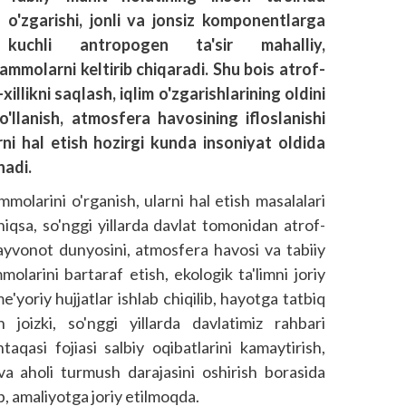
o'zgarishi, jonli va jonsiz komponentlarga
kuchli antropogen ta'sir mahalliy,
molarni keltirib chiqaradi. Shu bois atrof-
illikni saqlash, iqlim o'zgarishlarining oldini
ho'llanish, atmosfera havosining ifloslanishi
i hal etish hozirgi kunda insoniyat oldida
nadi.
larini o'rganish, ularni hal etish masalalari
yniqsa, so'nggi yillarda davlat tomonidan atrof-
hayvonot dunyosini, atmosfera havosi va tabiiy
larini bartaraf etish, ekologik ta'limni joriy
'yoriy hujjatlar ishlab chiqilib, hayotga tatbiq
ash joizki, so'nggi yillarda davlatimiz rahbari
taqasi fojiasi salbiy oqibatlarini kamaytirish,
 va aholi turmush darajasini oshirish borasida
ib, amaliyotga joriy etilmoqda.