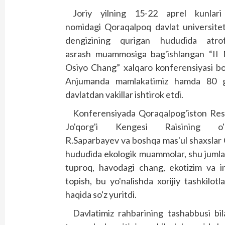
Joriy yilning 15-22 aprel kunlar
nomidagi Qoraqalpoq davlat universite
dengizining qurigan hududida atrof
asrash muammosiga bag'ishlangan “II 
Osiyo Chang” xalqaro konferensiyasi bo'l
Anjumanda mamlakatimiz hamda 80 
davlatdan vakillar ishtirok etdi.
Konferensiyada Qoraqalpog'iston Resp
Jo'qorg'i Kengesi Raisining o'ri
R.Saparbayev va boshqa mas'ul shaxslar 
hududida ekologik muammolar, shu jumla
tuproq, havodagi chang, ekotizim va 
topish, bu yo'nalishda xorijiy tashkilotl
haqida so'z yuritdi.
Davlatimiz rahbarining tashabbusi bi