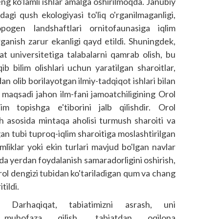
ng ko'lamli ishlar amalga oshirilmoqda. Janubiy
agi qush ekologiyasi to'liq o'rganilmaganligi,
pogen landshaftlari ornitofaunasiga iqlim
rganish zarur ekanligi qayd etildi. Shuning­dek,
at universitetiga talabalarni qamrab olish, bu
ib bilim olishlari uchun yaratilgan sharoitlar,
an olib borilayotgan ilmiy-tadqiqot ishlari bilan
 maqsadi jahon ilm-fani jamoatchiligining Orol
 topishga e'tiborini jalb qilishdir. Orol
sh asosida mintaqa aholisi turmush sharoiti va
gan tubi tuproq-iqlim sharoitiga moslashtirilgan
mliklar yoki ekin turlari mavjud bo'lgan navlar
da yerdan foydalanish samaradorligini oshirish,
rol dengizi tubidan ko'tariladigan qum va chang
tildi.
Darhaqiqat, tabiatimizni asrash, uni
muhofaza qilish, tabiatdan oqilona