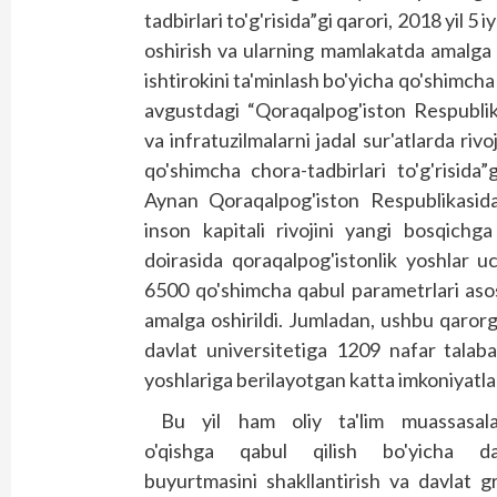
tadbirlari to'g'risida”gi qarori, 2018 yil 5 
oshirish va ularning mamlakatda amalga 
ishtirokini ta'minlash bo'yicha qo'shimcha 
avgustdagi “Qoraqalpog'is­ton Respublik
va infratuzilmalarni jadal sur'atlarda rivoj
qo'shimcha chora-tadbirlari to'g'risida”
Aynan Qoraqalpog'iston Respublikasida
inson kapitali rivojini yangi bosqichga
doirasida qoraqalpog'is­tonlik yoshlar u
6500 qo'shimcha qabul parametrlari asosid
amalga oshirildi. Jumladan, ushbu qaro
davlat universitetiga 1209 nafar talaba
yoshlariga berilayotgan katta imkoniyatla
Bu yil ham oliy ta'lim muassasala
o'qishga qabul qilish bo'yicha da
buyurtmasini shakllantirish va davlat gr