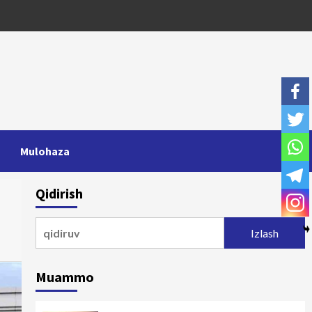
Mulohaza
Qidirish
Qidirshish:
Muammo