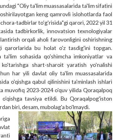
iyundagi “Oliy ta'lim muassasalarida ta'lim sifatini
oshirilayotgan keng qamrovli islohotlarda faol
chora-tadbirlar to'g'risida”gi qarori, 2022 yil 31
asida tadbirkorlik, innovatsion texnologiyalar
­lantirish orqali aholi farovonligini oshirishning
gi qarorlarida bu holat o'z tasdig'ini top­gan.
 ta'lim sohasida qo'shimcha imkoniyatlar va
 ko'tarishga shart-sharoit yaratish yo'nalishi
chun har yili davlat oliy ta'lim muassasalarida
a o'qishga qabul qilinishini ta'minlash ishlari
rga muvofiq 2023-2024 o'quv yilida Qoraqalpoq
 o'qishga tavsiya etildi. Bu Qoraqalpog'iston
rdan biri, desam, mubolag'a bo'lmaydi.
riga
vlat
anti