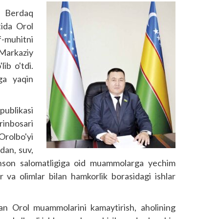
i Berdaq
tida Orol
-muhitni
Markaziy
ib o'tdi.
ga yaqin
ub­likasi
nbosari
Orolbo'yi
dan, suv,
inson salomatligiga oid muammolarga yechim
ar va olimlar bilan hamkorlik borasidagi ishlar
lan Orol muammolarini kamaytirish, aholining