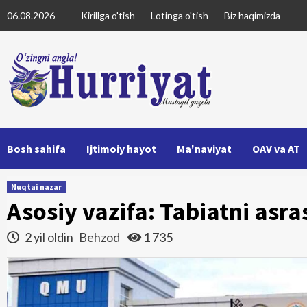
Skip
06.08.2026
Kirillga o'tish
Lotinga o'tish
Biz haqimizda
to
content
Bosh sahifa
Ijtimoiy hayot
Ma'naviyat
OAV va AT
Nuqtai nazar
Asosiy vazifa: Tabiatni asra
2 yil oldin
Behzod
1 735