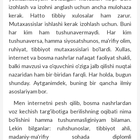
izohlash va izohni anglash uchun ancha mulohaza
kerak. Hatto tibbiy xulosalar ham zarur.
Mutaxassislar ishlashi kerak izohlash uchun. Buni
har kim ham tushunavermaydi. Har kim
tushunaversa, hamma siyosatshunos, ma'rifiy olim,
ruhiyat, tibbiyot mutaxassislari bo'lardi. Xullas,
internet va bosma nashrlar nafaqat faoliyat shakli,
balki mavzusi va o'quvchini o'ziga jalb qilishi nuqtai
nazaridan ham bir-biridan farqli. Har holda, bugun
shunday. Aytganimdek, buning bir qancha ilmiy
asoslariyam bor.
Men internetni pesh qilib, bosma nashrlardan
voz kechish targ'ibotiga berilishning oqibati nima
bo'lishini hamma tushunmasliginiyam bilaman.
Lekin bilganlar: ruhshunoslar, tibbiyot ahli,
madaniy-ma'rifiy sohada diplomli