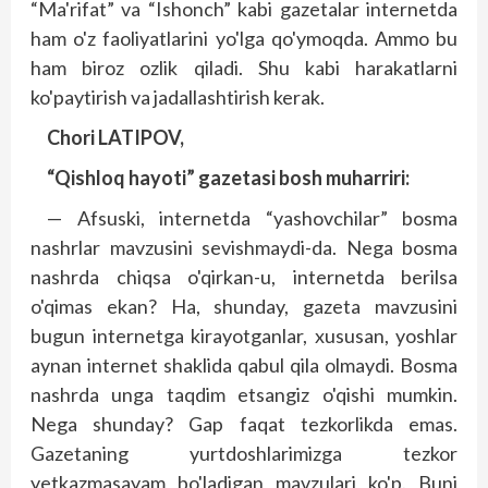
“Ma'rifat” va “Ishonch” kabi gazetalar internetda
ham o'z faoliyatlarini yo'lga qo'ymoqda. Ammo bu
ham biroz ozlik qiladi. Shu kabi harakatlarni
ko'paytirish va jadallashtirish kerak.
Chori LATIPOV,
“Qishloq hayoti” gazetasi bosh muharriri:
— Afsuski, internetda “yashovchilar” bosma
nashrlar mavzusini sevishmaydi-da. Nega bosma
nashrda chiqsa o'qirkan-u, internetda berilsa
o'qimas ekan? Ha, shunday, gazeta mavzusini
bugun internetga kirayotganlar, xususan, yoshlar
aynan internet shaklida qabul qila olmaydi. Bosma
nashrda unga taqdim etsangiz o'qishi mumkin.
Nega shunday? Gap faqat tezkorlikda emas.
Gazetaning yurtdoshlarimizga tezkor
yetkazmasayam bo'ladigan mavzulari ko'p. Buni