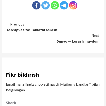
Continue
Previous
Asosiy vazifa: Tabiatni asrash
Reading
Next
Dunyo — kurash maydoni
Fikr bildirish
Email manzilingiz chop etilmaydi.
Majburiy bandlar
*
bilan
belgilangan
Sharh