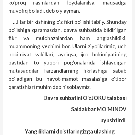
ko'proq rasmlardan foydalanilsa, maqsadga
muvofiq bo'ladi, deb o'ylayman.
…Har bir kishining o'z fikri bo'lishi tabiiy. Shunday
bo'lishiga qaramasdan, davra suhbatida bildirilgan
fikr va mulohazalardan ham anglashildiki,
muammoning yechimi bor. Ularni ziyolilarimiz, uch
hokimiyat vakillari, ayniqsa, ijro hokimiyatining
pastidan to yuqori pog'onalarida ishlaydigan
mutasaddilar farzandlarning fikrlashiga sabab
bo'ladigan bu hayot-mamot masalasiga e'tibor
qaratishlari muhim deb hisoblaymiz.
Davra suhbatini O'zJOKU talabasi
Saidakbar MO'MINOV
uyushtirdi.
Yangiliklarni do'stlaringizga ulashing