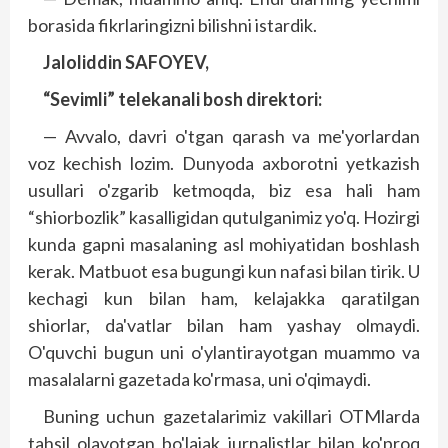
borasida fikrlaringizni bilishni istardik.
Jaloliddin SAFOYEV,
“Sevimli” telekanali bosh direktori:
— Avvalo, davri o'tgan qarash va me'yorlardan
voz kechish lozim. Dunyoda axborotni yetkazish
usullari o'zgarib ketmoqda, biz esa hali ham
“shiorbozlik” kasalligidan qutulganimiz yo'q. Hozirgi
kunda gapni masalaning asl mohiyatidan boshlash
kerak. Matbuot esa bugungi kun nafasi bilan tirik. U
kechagi kun bilan ham, kelajakka qaratilgan
shiorlar, da'vatlar bilan ham yashay olmaydi.
O'quvchi bugun uni o'ylantirayotgan muammo va
masalalarni gazetada ko'rmasa, uni o'qimaydi.
Buning uchun gazetalarimiz vakillari OTMlarda
tahsil olayotgan bo'lajak jurnalistlar bilan ko'proq