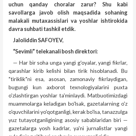
uchun qanday choralar zarur? Shu kabi
savollarga javob olish maqsadida sohaning
malakali mutaxassislari va yoshlar ishtirokida
davra suhbati tashkil etdik.
Jaloliddin SAFOYEV,
“Sevimli” telekanali bosh direktori:
— Har bir soha unga yangi g'oyalar, yangi fikrlar,
qarashlar kirib kelishi bilan tirik hisoblanadi. Bu
“tiriklik”ni esa, asosan, zamonaviy fikrlaydigan,
bugungi kun axborot texnologiyalarini puxta
o'zlashtirgan yoshlar ta'minlaydi. Matbuotimizdagi
muammolarga keladigan bo'lsak, gazetalarning o'z
o'quvchilarini yo'qotganligi, kerak bo'lsa, tanazzulga
yuz tutayotganligining asosiy sabablaridan biri —
gazetalarga yosh kadrlar, ya'ni jurnalistlar yangi