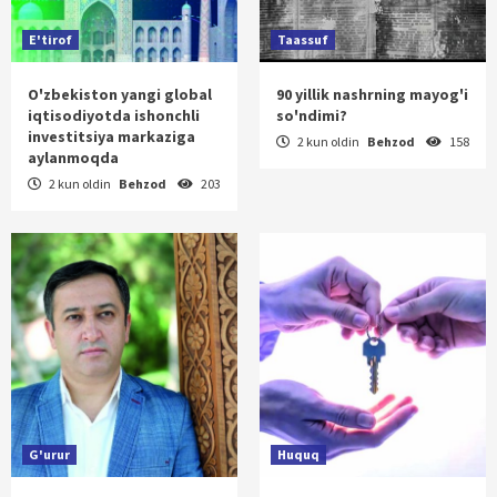
E'tirof
Taassuf
O'zbekiston yangi global
90 yillik nashrning mayog'i
iqtisodiyotda ishonchli
so'ndimi?
investitsiya markaziga
2 kun oldin
Behzod
158
aylanmoqda
2 kun oldin
Behzod
203
G'urur
Huquq