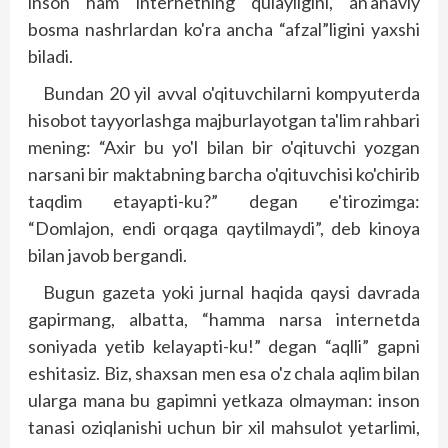
inson ham internetning qulayligini, an'anaviy
bosma nashrlardan ko'ra ancha “afzal”ligini yaxshi
biladi.
Bundan 20 yil avval o'qituvchilarni kompyuterda
hisobot tayyorlashga majburlayotgan ta'lim rahbari
mening: “Axir bu yo'l bilan bir o'qituvchi yozgan
narsani bir maktabning barcha o'qituvchisi ko'chirib
taqdim etayapti-ku?” degan e'tirozimga:
“Domlajon, endi orqaga qaytilmaydi”, deb kinoya
bilan javob bergandi.
Bugun gazeta yoki jurnal haqida qaysi davrada
gapirmang, albatta, “hamma narsa internetda
soniyada yetib kelayapti-ku!” degan “aqlli” gapni
eshitasiz. Biz, shaxsan men esa o'z chala aqlim bilan
ularga mana bu gapimni yetkaza olmayman: inson
tanasi oziqlanishi uchun bir xil mahsulot yetarlimi,