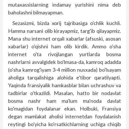
mutaxassislarning indamay yurishini nima deb
baholashni bilmayapman.
Sezasizmi, bizda xorij tajribasiga o'chlik kuchli.
Hamma narsani olib kirayapmiz, targ'ib qilayapmiz.
Mana shu internet orqali xabarlar (afsuski, asosan
xabarlar) o'qishni ham olib kirdik. Ammo o'sha
internet o'ta rivojlangan yurtlarda bosma
nashrlarni avvalgidek bo'lmasa-da, kamroq adadda
(o'sha kamrog'iyam 3-4 million nusxada) bo'lsayam
aholiga tarqalishiga alohida e'tibor qaratil­yapti.
Yaqinda fransiyalik hamkasblar bilan uchrashuv va
tadbirlar o'tkazildi. Masalan, hatto bir nodavlat
bosma nashr ham ma'lum ma'noda davlat
ko'magidan foydalanar ekan. Holbuki, Fransiya
degan mamlakat aholisi internetdan foydalanish
reytingi bo'yicha ko'rsatkichlarning uchiga chiqib