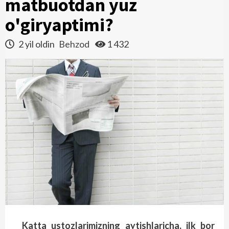
matbuotdan yuz
o'giryaptimi?
2 yil oldin
Behzod
1 432
Katta ustozlarimizning aytishlaricha, ilk bor