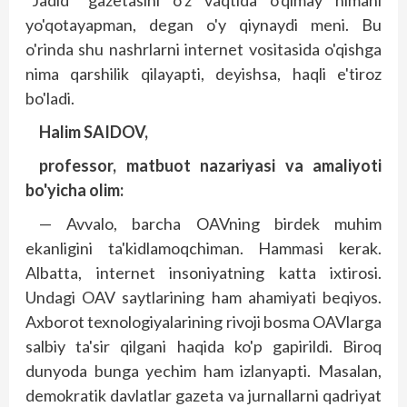
yo'qotayapman, degan o'y qiynaydi meni. Bu
o'rinda shu nashrlarni internet vositasida o'qishga
nima qarshilik qilayapti, deyishsa, haqli e'tiroz
bo'ladi.
Halim SAIDOV,
professor, matbuot nazariyasi va amaliyoti
bo'yicha olim:
— Avvalo, barcha OAVning birdek muhim
ekanligini ta'kidlamoqchiman. Hammasi kerak.
Albatta, internet insoniyatning katta ixtirosi.
Undagi OAV saytlarining ham ahamiyati beqiyos.
Axborot texnologiyalarining rivoji bosma OAVlarga
salbiy ta'sir qilgani haqida ko'p gapirildi. Biroq
dunyoda bunga yechim ham izlanyapti. Masalan,
demokratik davlatlar gazeta va jurnallarni qadriyat