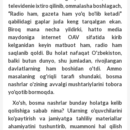
televidenie ixtiro qilinib, ommalasha boshlagach,
“Radio ham, gazeta ham yo'q bo'lib ketadi”
qabilidagi gaplar juda keng tarqalgan ekan.
Biroq mana necha yildirki, hatto media
maydoniga internet OAV sifatida kirib
kelganidan keyin matbuot ham, radio ham
saqlanib qoldi. Bu holat nafaqat O'zbekis­ton,
balki butun dunyo, shu jumladan, rivojlangan
davlatlarning ham boshidan o'tdi. Ammo
masalaning og'riqli tarafi shundaki, bosma
nashrlar o'zining avvalgi mushtariylarini tobora
yo'qotib bormoqda.
Xo'sh, bosma nashrlar bunday holatga kelib
qolishiga sabab nima? Ularning o'quvchilarini
ko'paytirish va jamiyatga tahliliy materiallar
ahamiyatini tushuntirib, muammoni hal qilish