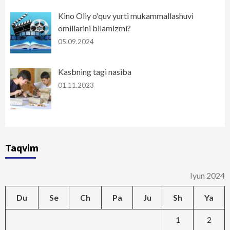
Kino Oliy o'quv yurti mukammallashuvi
omillarini bilamizmi?
05.09.2024
Kasbning tagi nasiba
01.11.2023
Taqvim
Iyun 2024
Du
Se
Ch
Pa
Ju
Sh
Ya
1
2