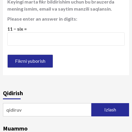
Keyingi marta fikr bildirishim uchun bu brauzerda
mening ismim, email va saytim manzili saqlansin.
Please enter an answer in digits:
11 − six =
Qidirish
Qidirshish:
Muammo