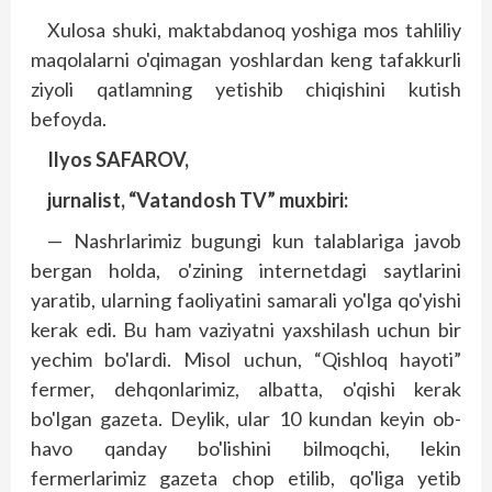
Xulosa shuki, maktabdanoq yoshiga mos tahliliy
maqolalarni o'qimagan yoshlardan keng tafakkurli
ziyoli qatlamning yetishib chiqishini kutish
befoyda.
Ilyos SAFAROV,
jurnalist, “Vatandosh TV” muxbiri:
— Nashrlarimiz bugungi kun talablariga javob
bergan holda, o'zining internetdagi saytlarini
yaratib, ularning faoliyatini samarali yo'lga qo'yishi
kerak edi. Bu ham vaziyatni yaxshilash uchun bir
yechim bo'lardi. Misol uchun, “Qishloq hayoti”
fermer, dehqonlarimiz, albatta, o'qishi kerak
bo'lgan gazeta. Deylik, ular 10 kundan keyin ob-
havo qanday bo'lishini bilmoqchi, lekin
fermerlarimiz gazeta chop etilib, qo'liga yetib