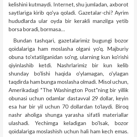
kelishini kutmaydi. Internet, shu jumladan, axborot
saytlariga kirib qo'ya qoladi. Gazetalar-chi? Ayrim
hududlarda ular oyda bir kerakli manzilga yetib
borsa boradi, bormasa…
Bundan tashqari, gazetalarimiz bugungi bozor
qoidalariga ham moslasha olgani yo'q. Majburiy
obuna to'xtatilganidan so'ng, ularning kun ko'rishi
qiyinlashib ketdi. Nashrlarimiz bir kun kelib
shunday bo'lishi haqida o'ylamagan, o'ylagan
taqdirda ham bunga moslasha olmadi. Misol uchun,
Amerikadagi “The Washington Post”ning bir yillik
obunasi uchun odamlar dastavval 29 dollar, keyin
esa har bir yil uchun 70 dollardan to'laydi. Biroq
nashr aholiga shunga yarasha sifatli materiallar
ulashadi. Yechimga keladigan bo'lsak, bozor
qoidalariga moslashish uchun hali ham kech emas.