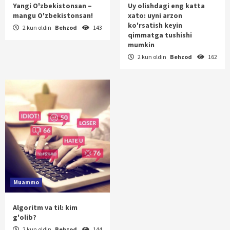
Yangi O'zbekistonsan –
Uy olishdagi eng katta
mangu O'zbekistonsan!
xato: uyni arzon
ko'rsatish keyin
2 kun oldin
Behzod
143
qimmatga tushishi
mumkin
2 kun oldin
Behzod
162
Muammo
Algoritm va til: kim
g'olib?
2 kun oldin
Behzod
144