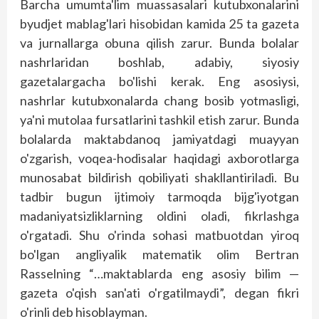
Barcha umumta'lim muassasalari kutubxonalarini
byudjet mablag'lari hisobidan kamida 25 ta gazeta
va jurnallarga obuna qilish zarur. Bunda bolalar
nashrlaridan bosh­lab, adabiy, siyosiy
gazetalargacha bo'lishi kerak. Eng asosiysi,
nashrlar kutubxonalarda chang bosib yotmasligi,
ya'ni mutolaa fursatlarini tashkil etish zarur. Bunda
bolalarda maktabdanoq jamiyatdagi muayyan
o'zgarish, voqea-hodisalar haqidagi axborotlarga
munosabat bildirish qobiliyati shakllantiriladi. Bu
tadbir bugun ijtimoiy tarmoqda bijg'iyotgan
madaniyatsizliklarning oldini oladi, fikrlashga
o'rgatadi. Shu o'rinda sohasi matbuotdan yiroq
bo'lgan angliyalik matematik olim Bertran
Rasselning “…maktablarda eng asosiy bilim —
gazeta o'qish san'ati o'rgatilmaydi”, degan fikri
o'rinli deb hisoblayman.