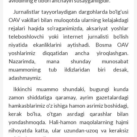
avlodining e'tibori anchayin susayganligidir.
Jurnalistlar tayyorlaydigan dargohlarda bo'lg'usi
OAV vakillari bilan muloqotda ularning kelajakdagi
rejalari haqida so'raganimizda, aksariyat yoshlar
telebosh­lovchi yoki internet jurnalisti bo'lish
niyatida ekanliklarini aytishadi. Bosma OAV
yoshlarimiz diqqatidan ancha yiroqlashgan.
Nazarimda, mana shunday munosabat
muammoning tub ildizlaridan biri desak,
adashmaymiz.
Ikkinchi muammo shundaki, bugungi kunda
zamon shiddatiga qaramay, ayrim gazetalardagi
hamkasblarimiz o'z ishiga hamon asrimiz boshidagi,
kerak bo'lsa, o'tgan asrdagi qarashlar bilan
yondashmoqda. Hali-hamon maqolalarning hajmi
nihoyatda katta, ular uzundan-uzoq va keraksiz