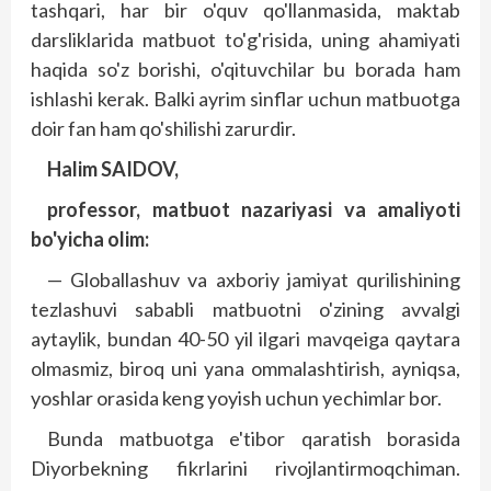
tashqari, har bir o'quv qo'llanmasida, maktab
darsliklarida matbuot to'g'risida, uning ahamiyati
haqida so'z borishi, o'qituvchilar bu borada ham
ishlashi kerak. Balki ayrim sinf­lar uchun matbuotga
doir fan ham qo'shilishi zarurdir.
Halim SAIDOV,
professor, matbuot nazariyasi va amaliyoti
bo'yicha olim:
— Globallashuv va axboriy jamiyat qurilishining
tezlashuvi sababli matbuotni o'zining avvalgi
aytaylik, bundan 40-50 yil ilgari mavqeiga qaytara
olmasmiz, biroq uni yana ommalashtirish, ayniqsa,
yoshlar orasida keng yoyish uchun yechimlar bor.
Bunda matbuotga e'tibor qaratish borasida
Diyorbekning fikrlarini rivojlantirmoqchiman.