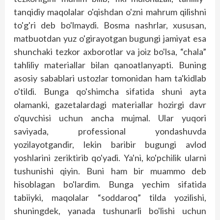
tanqidiy maqolalar o'qishdan o'zni mahrum qilishni
to'g'ri deb bo'lmaydi. Bosma nashrlar, xususan,
matbuotdan yuz o'girayotgan bugungi jamiyat esa
shunchaki tezkor axborotlar va joiz bo'lsa, “chala”
tahliliy materiallar bilan qanoatlanyapti. Buning
asosiy sabablari ustozlar tomonidan ham ta'kidlab
o'tildi. Bunga qo'shimcha sifatida shuni ayta
olamanki, gazetalardagi materiallar hozirgi davr
o'quvchisi uchun ancha mujmal. Ular yuqori
saviyada, professional yondashuvda
yozilayotgandir, lekin baribir bugungi avlod
yoshlarini zeriktirib qo'yadi. Ya'ni, ko'pchilik ularni
tushunishi qiyin. Buni ham bir muammo deb
hisoblagan bo'lardim. Bunga yechim sifatida
tabiiyki, maqolalar “soddaroq” tilda yozilishi,
shuningdek, yanada tushunarli bo'lishi uchun