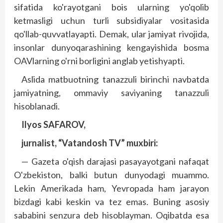
sifatida ko'rayotgani bois ularning yo'qolib
ketmasligi uchun turli subsidiyalar vositasida
qo'llab-quvvatlayapti. Demak, ular jamiyat rivojida,
insonlar dunyoqarashining kengayishida bosma
OAVlarning o'rni borligini ang­lab yetishyapti.
Aslida matbuotning tanazzuli birinchi nav­batda
jamiyatning, ommaviy saviyaning tanazzuli
hisoblanadi.
Ilyos SAFAROV,
jurnalist, “Vatandosh TV” muxbiri:
— Gazeta o'qish darajasi pasayayotgani nafaqat
O'zbekiston, balki butun dunyodagi muammo.
Lekin Amerikada ham, Yevropada ham jarayon
bizdagi kabi keskin va tez emas. Buning asosiy
sababini senzura deb hisoblayman. Oqibatda esa