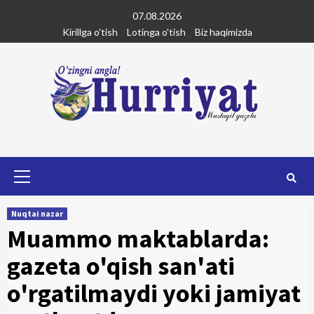
Skip
07.08.2026
to
Kirillga o'tish
Lotinga o'tish
Biz haqimizda
content
Primary
Menu
Nuqtai nazar
Muammo maktablarda:
gazeta o'qish san'ati
o'rgatilmaydi yoki jamiyat