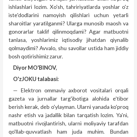
ishlashlari lozim. Xo'sh, tahririyatlarda yoshlar o'z
iste'dodlarini namoyish qilishlari uchun yetarli
sharoitlar yaratilganmi? Ularga munosib maosh va
gonorarlar taklif qilinmoqdami? Agar matbuotni
tanlasa, yoshlarimiz iqtisodiy jihatdan qiynalib
qolmaydimi? Avvalo, shu savollar ustida ham jiddiy
bosh qotirishimiz zarur.
Diyor MO'BINOV,
O'zJOKU talabasi:
— Elektron ommaviy axborot vositalari orqali
gazeta va jurnallar targ'ibotiga alohida e'tibor
berish kerak, deb o'ylayman. Ularni yanada ko'proq
nashr etish va jadallik bilan tarqatish lozim. Ya'ni,
matbuotni rivojlantirish, ularni moliyaviy tarafdan
qo'llab-quvvatlash ham juda muhim. Bundan