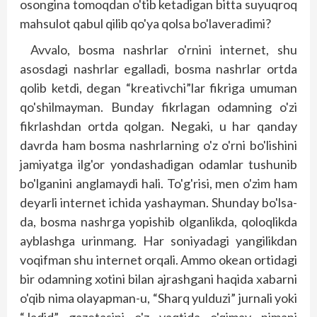
osongina tomoqdan o'tib ketadigan bitta suyuqroq
mahsulot qabul qilib qo'ya qolsa bo'laveradimi?
Avvalo, bosma nashrlar o'rnini internet, shu
asosdagi nashrlar egalladi, bosma nashrlar ortda
qolib ketdi, degan “kreativchi”lar fikriga umuman
qo'shilmayman. Bunday fikrlagan odamning o'zi
fikrlashdan ortda qolgan. Negaki, u har qanday
davrda ham bosma nashrlarning o'z o'rni bo'lishini
jamiyatga ilg'or yondashadigan odamlar tushunib
bo'lganini anglamaydi hali. To'g'risi, men o'zim ham
deyarli internet ichida yashayman. Shunday bo'lsa-
da, bosma nashrga yopishib olganlikda, qoloqlikda
ayblashga urinmang. Har soniyadagi yangilikdan
voqifman shu internet orqali. Ammo okean ortidagi
bir odamning xotini bilan ajrashgani haqida xabarni
o'qib nima olayapman-u, “Sharq yulduzi” jurnali yoki
“Jadid” gazetasini o'z vaqtida o'qimay nimani