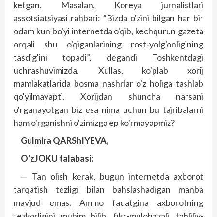
ketgan. Masalan, Koreya jurnalistlari
assotsiatsiyasi rahbari: “Bizda o'zini bilgan har bir
odam kun bo'yi internetda o'qib, kechqurun gazeta
orqali shu o'qiganlarining rost-yolg'onligining
tasdig'ini topadi”, degandi Toshkentdagi
uchrashuvimizda. Xullas, ko'plab xorij
mamlakatlarida bosma nashrlar o'z holiga tashlab
qo'yilmayapti. Xorijdan shuncha narsani
o'rganayotgan biz esa nima uchun bu tajribalarni
ham o'rganishni o'zimizga ep ko'rmayapmiz?
Gulmira QARShIYEVA,
O'zJOKU talabasi:
— Tan olish kerak, bugun internetda axborot
tarqatish tezligi bilan bahslashadigan manba
mavjud emas. Ammo faqatgina axborotning
tezkorligini muhim bilib, fikr­-mulohazali, tahliliy-