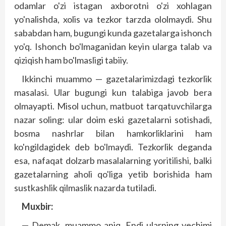
odamlar o'zi istagan axborotni o'zi xohlagan
yo'nalishda, xolis va tezkor tarzda ololmaydi. Shu
sababdan ham, bugungi kunda gazetalarga ishonch
yo'q. Ishonch bo'lmaganidan keyin ularga talab va
qiziqish ham bo'lmasligi tabiiy.
Ikkinchi muammo — gazetalarimizdagi tezkorlik
masalasi. Ular bugungi kun talabiga javob bera
olmayapti. Misol uchun, matbuot tarqatuvchilarga
nazar soling: ular doim eski gazetalarni sotishadi,
bosma nashrlar bilan hamkorliklarini ham
ko'ngildagidek deb bo'lmaydi. Tezkorlik deganda
esa, nafaqat dolzarb masalalarning yoritilishi, balki
gazetalarning aholi qo'liga yetib borishida ham
sustkashlik qilmaslik nazarda tutiladi.
Muxbir:
— Demak, muammo aniq. Endi ularning yechimi