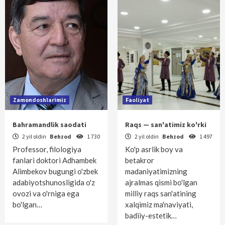
Zamondoshlarimiz
Faoliyat
Bahramandlik saodati
Raqs — san'atimiz ko'rki
2 yil oldin
Behzod
1 730
2 yil oldin
Behzod
1 497
Professor, filologiya
Ko'p asrlik boy va
fanlari doktori Adhambek
betakror
Alimbekov bugungi o'zbek
madaniyatimizning
adabiyotshunosligida o'z
ajralmas qismi bo'lgan
ovozi va o'rniga ega
milliy raqs san'atining
bo'lgan…
xalqimiz ma'naviyati,
badiiy-estetik…