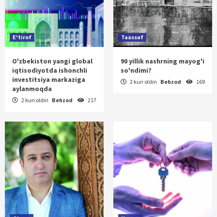
E'tirof
Taassuf
O'zbekiston yangi global
90 yillik nashrning mayog'i
iqtisodiyotda ishonchli
so'ndimi?
investitsiya markaziga
2 kun oldin
Behzod
169
aylanmoqda
2 kun oldin
Behzod
217