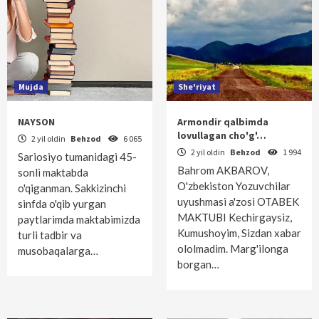
Mujda
She'riyat
NAYSON
Armondir qalbimda
lovullagan cho'g'…
2 yil oldin
Behzod
6 065
2 yil oldin
Behzod
1 994
Sariosiyo tumanidagi 45-
Bahrom AKBAROV,
sonli maktabda
O'zbekiston Yozuvchilar
o'qiganman. Sakkizinchi
uyushmasi a'zosi OTABEK
sinfda o'qib yurgan
MAKTUBI Kechirgaysiz,
paytlarimda maktabimizda
Kumushoyim, Sizdan xabar
turli tadbir va
ololmadim. Marg'ilonga
musobaqalarga…
borgan…