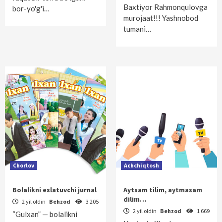
Baxtiyor Rahmonqulovga
bor-yo'g'i…
murojaat!!! Yashnobod
tumani…
Chorlov
Achchiqtosh
Bolalikni eslatuvchi jurnal
Aytsam tilim, aytmasam
dilim…
2 yil oldin
Behzod
3 205
2 yil oldin
Behzod
1 669
“Gulxan” — bolalikni