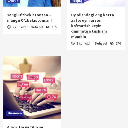
G'urur
Huquq
Yangi O'zbekistonsan –
Uy olishdagi eng katta
mangu O'zbekistonsan!
xato: uyni arzon
ko'rsatish keyin
2 kun oldin
Behzod
155
qimmatga tushishi
mumkin
2 kun oldin
Behzod
176
Muammo
Algoritm va til: kim