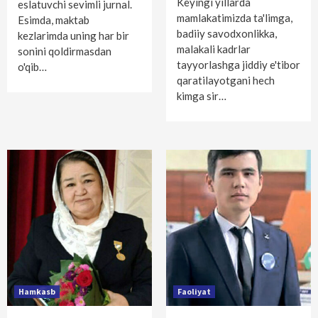
Keyingi yillarda
eslatuvchi sevimli jurnal.
mamlakatimizda ta'limga,
Esimda, maktab
badiiy savodxonlikka,
kezlarimda uning har bir
malakali kadrlar
sonini qoldirmasdan
tayyorlashga jiddiy e'tibor
o'qib…
qaratilayotgani hech
kimga sir…
Hamkasb
Faoliyat