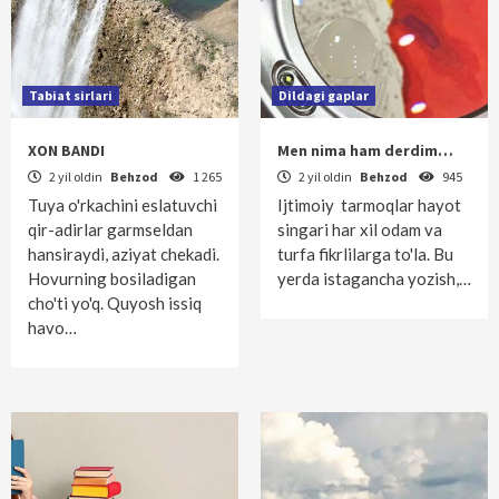
Tabiat sirlari
Dildagi gaplar
XON BANDI
Men nima ham derdim…
2 yil oldin
Behzod
1 265
2 yil oldin
Behzod
945
Tuya o'rkachini eslatuvchi
Ijtimoiy tarmoqlar hayot
qir-adirlar garmseldan
singari har xil odam va
hansiraydi, aziyat chekadi.
turfa fikrlilarga to'la. Bu
Hovurning bosiladigan
yerda istagancha yozish,…
cho'ti yo'q. Quyosh issiq
havo…