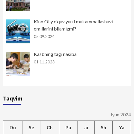
Kino Oliy o'quv yurti mukammallashuvi
omillarini bilamizmi?
05.09.2024
Kasbning tagi nasiba
01.11.2023
Taqvim
Iyun 2024
Du
Se
Ch
Pa
Ju
Sh
Ya