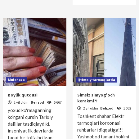
Mulohaza
Ijtimoiy tarmoqlarda
Boylik qutqusi
Simsiz simyog'och
kerakmi?!
2 yil oldin
Behzod
5 667
2 yil oldin
Behzod
1 062
yoxud ko'rmaganning
Toshkent shahar Elektr
ko'rgani qursin Tarixiy
tarmoqlari korxonasi
dalillar tasdiqlaydiki,
rahbarlari diqqatiga!!!
insoniyat ilk davrlarda
Yashnobod tumani hokimi
faqat bir toifa bo'lgan: