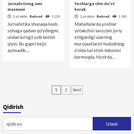
Jurnalistning umr
Yoshlarga chin do'st
mazmuni
kerak
2 yil oldin
Behzod
1 129
2 yil oldin
Behzod
1 363
Jurnalistika shunaqa kasb,
Mahallalarda yoshlar
sohaga qadam qo'ydingmi,
yetakchisi lavozimi joriy
undan ko'ngil uzib ketish
etilganligi ularning
qiyin. Bu gapni bejiz
murojaatlarini hududning
aytmadik….
o'zida hal etish imkonini
bermoqda. Hozirda…
Maqolalar
1
2
Next
bo‘yicha
Qidirish
harakatlanish
Qidirshish: