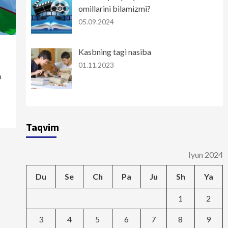
omillarini bilamizmi?
05.09.2024
Kasbning tagi nasiba
01.11.2023
p
Taqvim
Iyun 2024
Du
Se
Ch
Pa
Ju
Sh
Ya
1
2
3
4
5
6
7
8
9