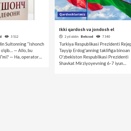
Qardoshlarimiz
Ikki qardosh va jondosh el
od
3 512
2 yil oldin
Behzod
7 340
in Sultonning “Ishonch
Turkiya Respublikasi Prezidenti Reje
i o'qib… — Allo, bu
Tayyip Erdog'anning taklifiga binoan
i”mi? — Ha, operator…
O'zbekiston Respublikasi Prezidenti
Shavkat Mirziyoyevning 6-7 iyun…