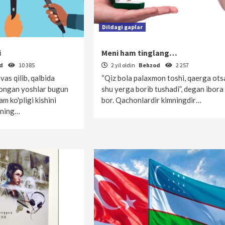
Dildagi gaplar
i
Meni ham tinglang…
od
10 385
2 yil oldin
Behzod
2 257
vas qilib, qalbida
“Qiz bola palaxmon toshi, qaerga ots
'ongan yoshlar bugun
shu yerga borib tushadi”, degan ibora
m ko'pligi kishini
bor. Qachonlardir kimningdir…
rning…