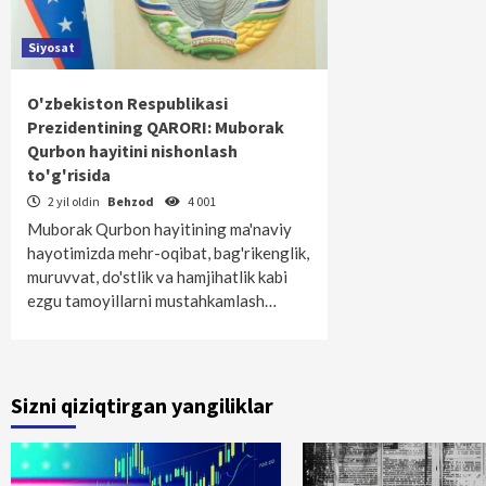
Siyosat
O'zbekiston Respublikasi
Prezidentining QARORI: Muborak
Qurbon hayitini nishonlash
to'g'risida
2 yil oldin
Behzod
4 001
Muborak Qurbon hayitining ma'naviy
hayotimizda mehr-oqibat, bag'rikeng­lik,
muruvvat, do'stlik va hamjihatlik kabi
ezgu tamoyillarni mustahkamlash…
Sizni qiziqtirgan yangiliklar