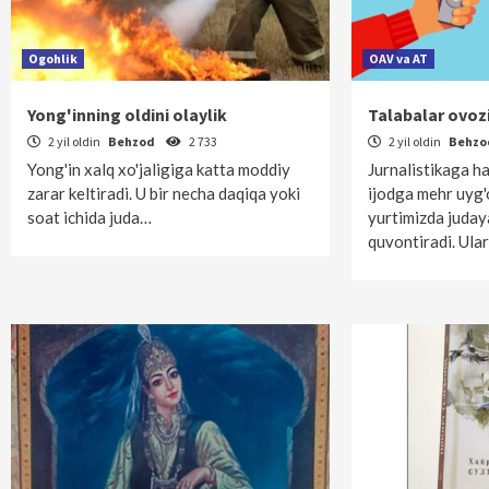
Ogohlik
OAV va AT
Yong'inning oldini olaylik
Talabalar ovoz
2 yil oldin
Behzod
2 733
2 yil oldin
Behz
Yong'in xalq xo'jaligiga katta moddiy
Jurnalistikaga ha
zarar keltiradi. U bir necha daqiqa yoki
ijodga mehr uyg
soat ichida juda…
yurtimizda judaya
quvontiradi. Ula