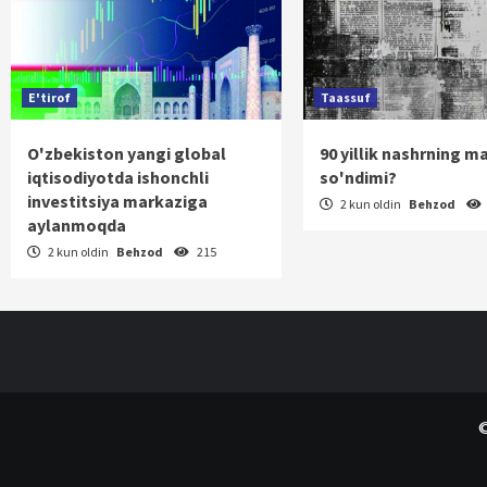
E'tirof
Taassuf
O'zbekiston yangi global
90 yillik nashrning m
iqtisodiyotda ishonchli
so'ndimi?
investitsiya markaziga
2 kun oldin
Behzod
aylanmoqda
2 kun oldin
Behzod
215