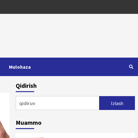
Mulohaza
Qidirish
Qidirshish:
Muammo