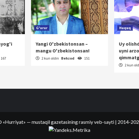
G'urur
Huquq
ayog'i
Yangi O'zbekistonsan –
Uy olish
mangu O'zbekistonsan!
uyni arz
qimmatg
167
2 kun oldin
Behzod
151
2 kun ol
©
«Hurriyat»
— mustaqil gazetasining rasmiy veb-sayti
| 2014-20