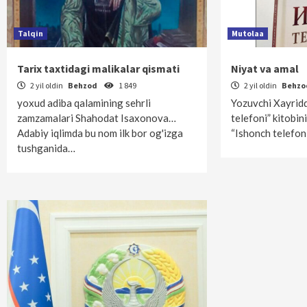
Talqin
Mutolaa
Tarix taxtidagi malikalar qismati
Niyat va amal
2 yil oldin
Behzod
1 849
2 yil oldin
Behz
yoxud adiba qalamining sehrli
Yozuvchi Xayridd
zamzamalari Shahodat Isaxonova…
telefoni” kitobin
Adabiy iqlimda bu nom ilk bor og'izga
“Ishonch telefon
tushganida…