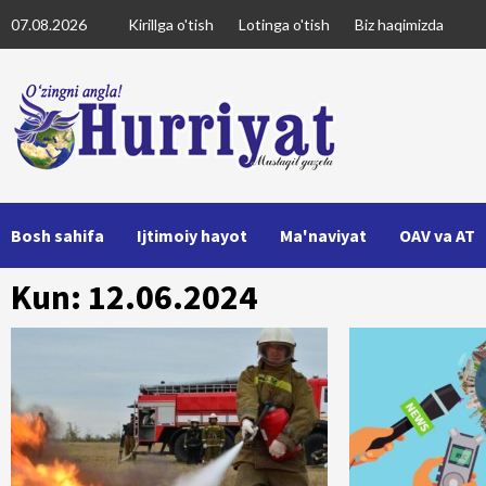
Skip
07.08.2026
Kirillga o'tish
Lotinga o'tish
Biz haqimizda
to
content
Bosh sahifa
Ijtimoiy hayot
Ma'naviyat
OAV va AT
Kun: 12.06.2024