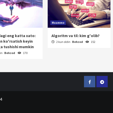
Muammo
dagi eng katta xato:
Algoritm va til: kim g'olib?
on ko'rsatish keyin
2 kun oldin
Behzod
152
a tushishi mumkin
din
Behzod
170
Facebook
Telegr
24