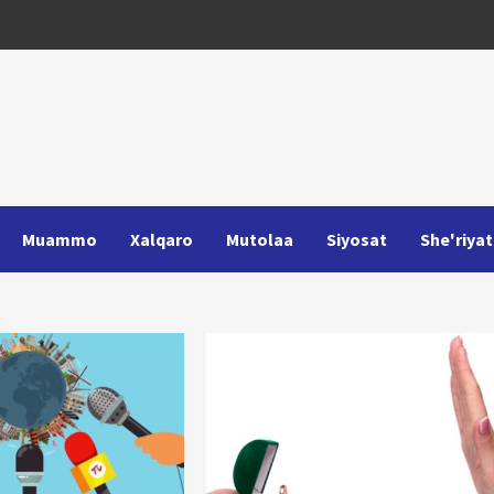
Muammo
Xalqaro
Mutolaa
Siyosat
She'riyat