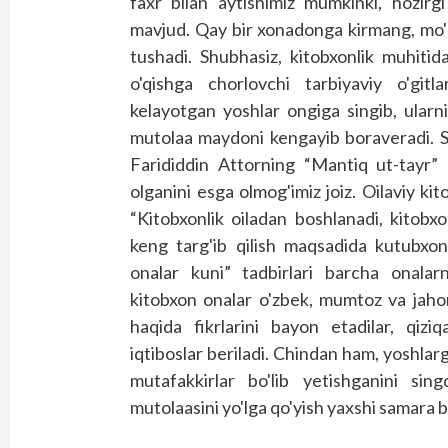
faxr bilan aytishimiz mumkinki, hozirg
mavjud. Qay bir xonadonga kirmang, mo''j
tushadi. Shubhasiz, kitobxonlik muhitida
o'qishga chorlovchi tarbiyaviy o'gitlar
kelayotgan yoshlar ongiga singib, ularni
mutolaa maydoni kengayib boraveradi. S
Farididdin Attorning “Mantiq ut-tayr” a
olganini esga olmog'imiz joiz. Oilaviy ki
“Kitobxonlik oiladan boshlanadi, kitob
keng targ'ib qilish maqsadida kutubxo
onalar kuni” tadbirlari barcha onala
kitobxon onalar o'zbek, mumtoz va jahon
haqida fikrlarini bayon etadilar, qiziq
iqtiboslar beriladi. Chindan ham, yoshlarg
mutafakkirlar bo'lib yetishganini sing
mutolaasini yo'lga qo'yish yaxshi samara b