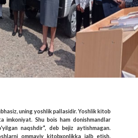
bhasiz, uning yoshlik pallasidir. Yoshlik kitob
atta imkoniyat. Shu bois ham donishmandlar
'yilgan naqshdir”, deb bejiz aytishmagan.
shlarni ommaviy kitobxonlikka jalb etish,