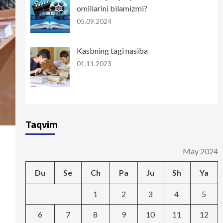
omillarini bilamizmi?
05.09.2024
Kasbning tagi nasiba
01.11.2023
Taqvim
May 2024
Du
Se
Ch
Pa
Ju
Sh
Ya
1
2
3
4
5
6
7
8
9
10
11
12