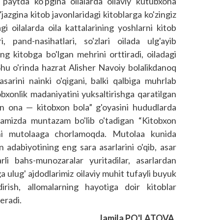
i paytda ko'pgina oilalarda oilaviy kutubxona
azgina kitob javonlaridagi kitoblarga ko'zingiz
gi oilalarda oila kattalarining yoshlarni kitob
i, pand-nasihatlari, so'zlari oilada ulg'ayib
ng kitobga bo'lgan mehrini orttiradi, oiladagi
hu o'rinda hazrat Alisher Navoiy bolalikdanoq
sarini nainki o'qigani, balki qalbiga muhrlab
tobxonlik madaniyatini yuksaltirishga qaratilgan
xon ona — kitobxon bola” g'oyasini hududlarda
namizda muntazam bo'lib o'tadigan “Kitobxon
rni mutolaaga chorlamoqda. Mutolaa kunida
 adabiyotining eng sara asarlarini o'qib, asar
arli bahs-munozaralar yuritadilar, asarlardan
a ulug' ajdodlarimiz oilaviy muhit tufayli buyuk
dirish, allomalarning hayotiga doir kitoblar
eradi.
Jamila PO'LATOVA,