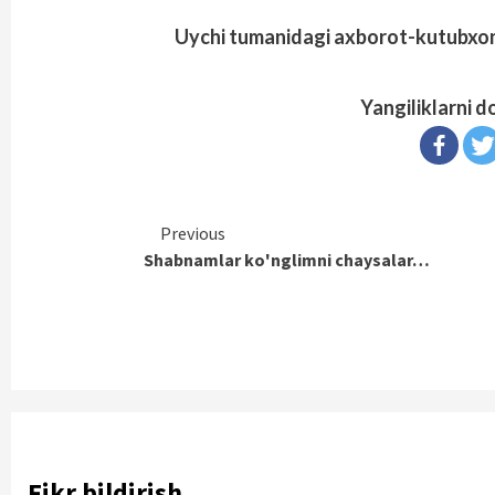
Uychi tumanidagi axborot-kutubxon
Yangiliklarni d
Continue
Previous
Shabnamlar ko'nglimni chaysalar…
Reading
Fikr bildirish