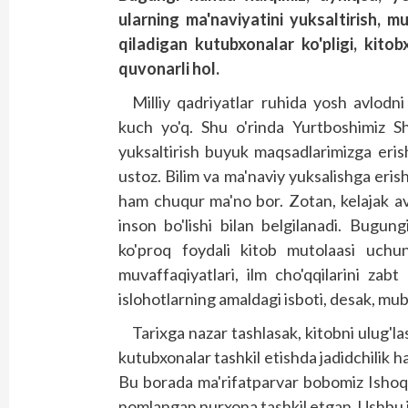
ularning ma'naviyatini yuksaltirish, m
qiladigan kutubxonalar ko'pligi, kito
quvonarli hol.
Milliy qadriyatlar ruhida yosh avlodni
kuch yo'q. Shu o'rinda Yurtboshimiz Sh
yuksaltirish buyuk maqsadlarimizga eri
ustoz. Bilim va ma'naviy yuksalishga eris
ham chuqur ma'no bor. Zotan, kelajak avlo
inson bo'lishi bilan belgilanadi. Bugun
ko'proq foydali kitob mutolaasi uchun a
muvaffaqiyatlari, ilm cho'qqilarini zab
islohotlarning amaldagi isboti, desak, mub
Tarixga nazar tashlasak, kitobni ulug'las
kutubxonalar tashkil etishda jadidchilik ha
Bu borada ma'rifatparvar bobomiz Ishoq
nomlangan nurxona tashkil etgan. Ushbu jo