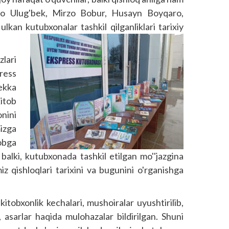
rzo Ulug'bek, Mirzo Bobur, Husayn Boyqaro,
kan kutubxonalar tashkil qilganliklari tarixiy
lari
ess
hekka
itob
nini
izga
obga
, balki, kutubxonada tashkil etilgan mo''jazgina
z qishloqlari tarixini va bugunini o'rganishga
kitobxonlik kechalari, mushoiralar uyushtirilib,
, asarlar haqida mulohazalar bildirilgan. Shuni