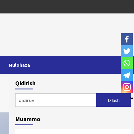
Mulohaza
Qidirish
Qidirshish:
Muammo