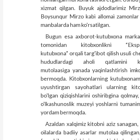
xizmat qilgan. Buyuk ajdodlarimiz Mi
Boysunqur Mirzo kabi allomai zamonlar ul
manbalarda ham ko'rsatilgan.
Bugun esa axborot-kutubxona markaz
tomonidan kitobxonlikni “Ekspr
kutubxona” orqali targ'ibot qilish usuli c
hududlardagi aholi qatlamini k
mutolaasiga yanada yaqinlashtirish imko
bermoqda. Kitobxonlarning kutubxonam
uyushtirgan sayohatlari ularning kit
bo'lgan qiziqishlarini oshiribgina qolmay
o'lkashunoslik muzeyi yoshlarni tumanimi
yordam bermoqda.
Azaldan xalqimiz kitobni aziz sanagan, 
oilalarda badiiy asarlar mutolaa qilingan