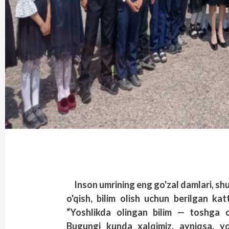
Inson umrining eng go'zal damlari, shu
o'qish, bilim olish uchun berilgan k
“Yoshlikda olingan bilim — toshga o
Bugungi kunda xalqimiz, ayniqsa, yo