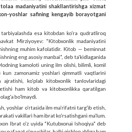
utolaa madaniyatini shakllantirishga xizmat
bxon-yoshlar safining kengayib borayotgani
 tarbiyalashda esa kitobdan ko'ra qudratliroq
avkat Mirziyoyev: “Kitobxonlik madaniyatini
shishning muhim kafolatidir. Kitob — beminnat
hishning eng asosiy manbai”, deb ta'kidlaganida
dning kamoloti uning ilm olishi, bilimli, komil
gi kun zamonamiz yoshlari qimmatli vaqtlarini
jratishi, ko'p­lab kitobxonlik tanlovlaridagi
t etishi ham kitob va kitobxonlikka qaratilgan
olag'a bo'lmaydi.
h, yoshlar o'rtasida ilm-ma'rifatni targ'ib etish,
rakati vakillari ham ibrat ko'rsatishgani ma'lum.
xon Ibrat o'z uyida “Kutubxonai Ishoqiya” deb
y nafaqat o'quvchilar, balki qishloq ahliga ham