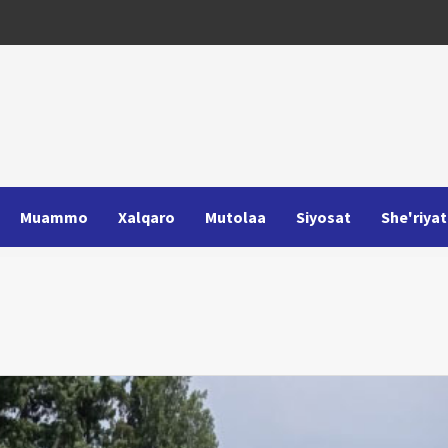
Muammo
Xalqaro
Mutolaa
Siyosat
She'riyat