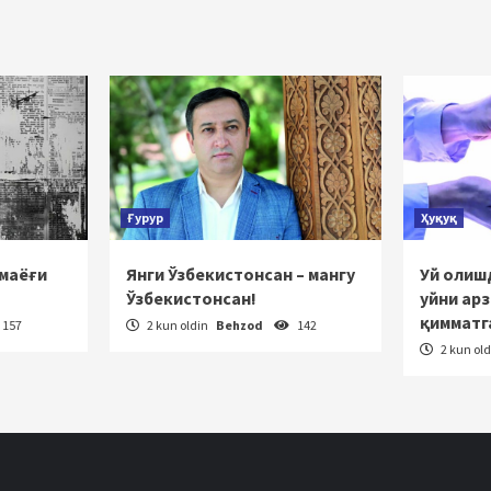
‘yicha
rakatlanish
Ғурур
Ҳуқуқ
 маёғи
Янги Ўзбекистонсан – мангу
Уй олишд
Ўзбекистонсан!
уйни ар
қимматг
157
2 kun oldin
Behzod
142
2 kun ol