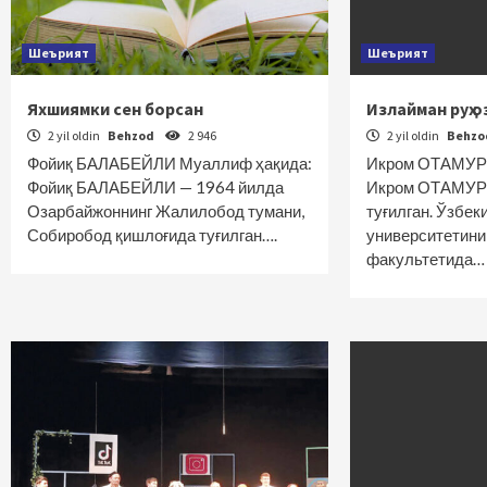
Шеърият
Шеърият
Яхшиямки сен борсан
Излайман руҳ 
2 yil oldin
Behzod
2 946
2 yil oldin
Behz
Фойиқ БАЛАБЕЙЛИ Муаллиф ҳақида:
Икром ОТАМУР
Фойиқ БАЛАБЕЙЛИ — 1964 йилда
Икром ОТАМУР
Озарбайжоннинг Жалилобод тумани,
туғилган. Ўзбе
Собиробод қишлоғида туғилган….
университетини
факультетида…