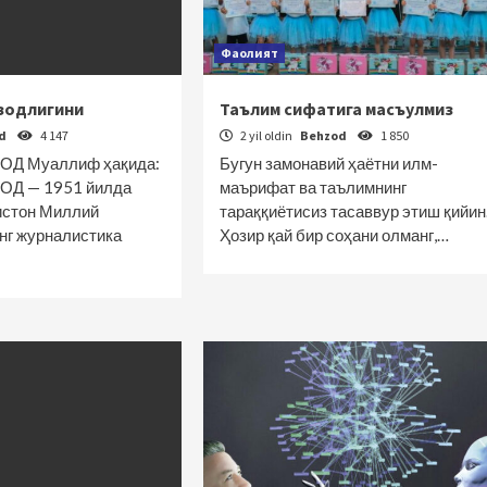
Фаолият
озодлигини
Таълим сифатига масъулмиз
od
4 147
2 yil oldin
Behzod
1 850
ОД Муаллиф ҳақида:
Бугун замонавий ҳаётни илм-
ОД — 1951 йилда
маърифат ва таълимнинг
кистон Миллий
тараққиётисиз тасаввур этиш қийин
нг журналистика
Ҳозир қай бир соҳани олманг,…