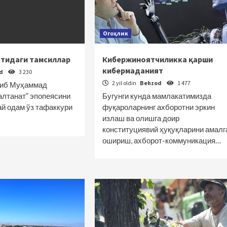
Огоҳлик
атидаги тамсиллар
Кибержиноятчиликка қарши
кибермаданият
od
3 230
2 yil oldin
Behzod
1 477
диб Муҳаммад
алтанат” эпопеясини
Бугунги кунда мамлакатимизда
ай одам ўз тафаккури
фуқароларнинг ахборотни эркин
излаш ва олишга доир
конституциявий ҳуқуқларини амалг
ошириш, ахборот-коммуникация…