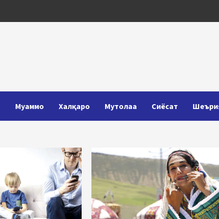
Т
Муаммо
Халқаро
Мутолаа
Сиёсат
Шеъри