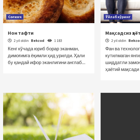
Соғинч
Ўйлаб кўринг
Нон тафти
Мақсадсиз ҳаё
2 yil oldin
Behzod
1 183
2 yil oldin
Behz
Кенг кўчада юриб борар эканман,
Фан ва техноло
димоғимга ёқимли ҳид урилди. Ҳали
кутилмаган янг
бу қандай ифор эканлигини англаб…
шиддатли замо
ҳаётий мақсади