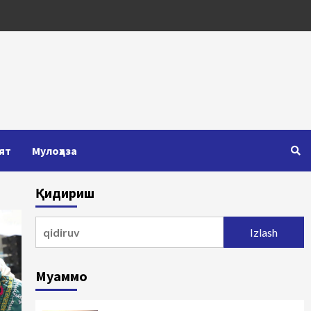
ят
Мулоҳаза
Қидириш
Qidirshish:
Муаммо