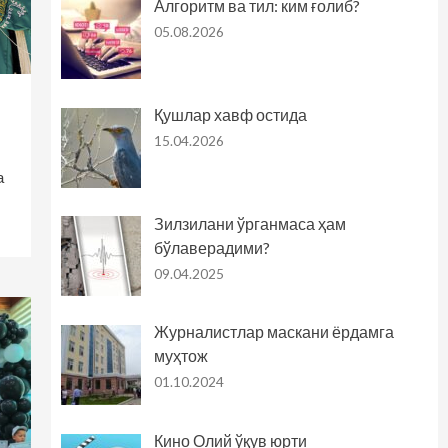
Алгоритм ва тил: ким ғолиб?
05.08.2026
Қушлар хавф остида
15.04.2026
а
Зилзилани ўрганмаса ҳам
бўлаверадими?
09.04.2025
Журналистлар маскани ёрдамга
муҳтож
01.10.2024
Кино Олий ўқув юрти