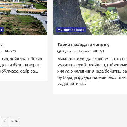
да
Жиноят ва жазо
и…
Табиат юзидаги чандиқ
od
970
2 yil oldin
Behzod
971
лтин, дейдилар. Лекин
Мамлакатимизда экология ва атро
уддати бўлиши керак-
муҳитни асраб-авайлаш, табиатими
и бўлмаса, сабр ва…
хилма-хиллигини янада бойитиш ва
бу борада фуқароларнинг экологик
маданиятини…
qolalar
2
Next