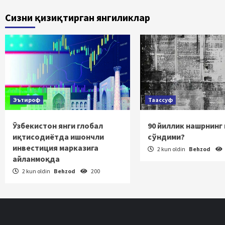
bo
Сизни қизиқтирган янгиликлар
ha
Эътироф
Таассуф
Ўзбекистон янги глобал
90 йиллик нашрнинг
иқтисодиётда ишончли
сўндими?
инвестиция марказига
2 kun oldin
Behzod
айланмоқда
2 kun oldin
Behzod
200