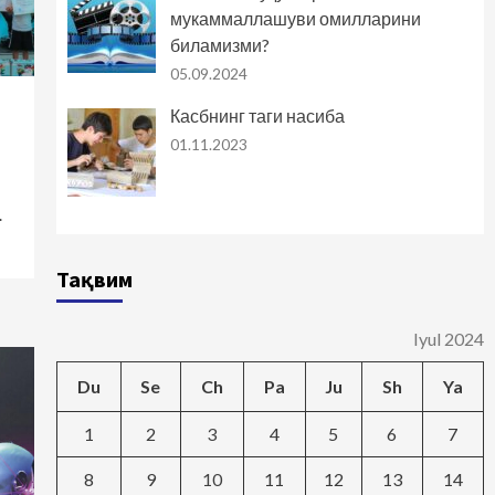
мукаммаллашуви омилларини
биламизми?
05.09.2024
Касбнинг таги насиба
01.11.2023
.
Тақвим
Iyul 2024
Du
Se
Ch
Pa
Ju
Sh
Ya
1
2
3
4
5
6
7
8
9
10
11
12
13
14