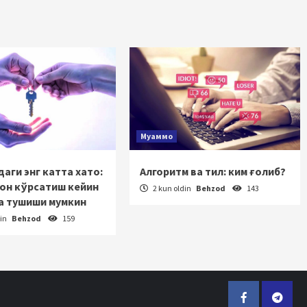
Муаммо
аги энг катта хато:
Алгоритм ва тил: ким ғолиб?
зон кўрсатиш кейин
2 kun oldin
Behzod
143
а тушиши мумкин
din
Behzod
159
Facebook
Telegr