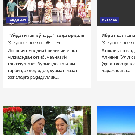
Тақдимот
Мутолаа
“Уйдаги гап кўчада” саҳна орқали
Ибрат салтан
2 yil oldin
Behzod
1 064
2 yil oldin
Behz
Инсоният моддий бойлик йиғишга
Атоқли устоз а
муккасидан кетиб, маънавий
Алининг “Улуғ с
таназзулга юз бурмоқда: таълим-
ўқиган ҳар қанд
тарбия, ахлоқ-одоб, ҳурмат-иззат,
даражасида…
ожизларга раҳмдиллик,…