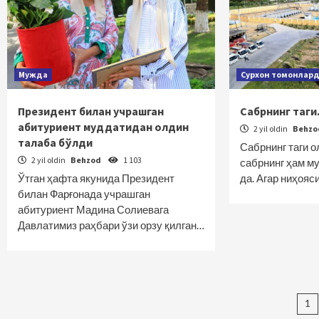
Мужда
Сурхон томонлар
Президент билан учрашган
Сабрнинг таг
абитуриент муддатидан олдин
2 yil oldin
Behz
талаба бўлди
Сабрнинг таги о
2 yil oldin
Behzod
1 103
сабрнинг ҳам м
Ўтган ҳафта якунида Президент
да. Агар ниҳояс
билан Фарғонада учрашган
абитуриент Мадина Солиевага
Давлатимиз раҳбари ўзи орзу қилган…
Ma
1