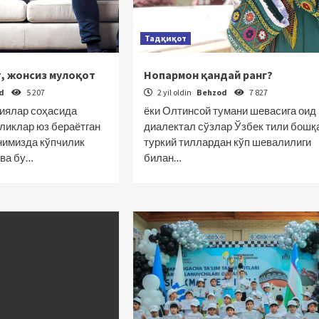
Тадқиқот
т, жонсиз мулоқот
Нопармон қандай ранг?
od
5 207
2 yil oldin
Behzod
7 827
гиялар соҳасида
ёки Олтинсой тумани шевасига оид
иликлар юз бераётган
диалектал сўзлар Ўзбек тили бошқ
нимизда кўпчилик
туркий тиллардан кўп шевалилиги
 ва бу…
билан…