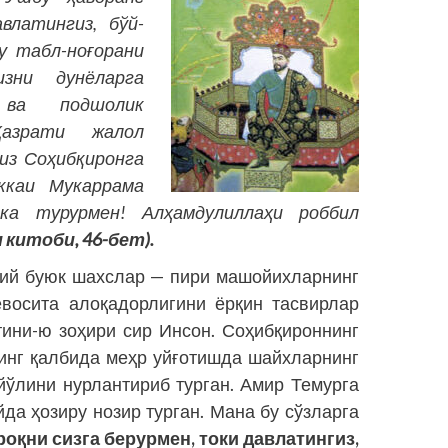
влатингиз, бўй-
у табл-ноғорани
изни дунёларга
ва подшолик
Ҳазрати жалол
из Соҳибқиронга
ккаи Мукаррама
а турурмен! Алҳамдулиллаҳи роббил
 китоби, 46-бет).
ихий буюк шахслар — пири машойихларнинг
евосита алоқадорлигини ёрқин тасвирлар
тини-ю зоҳири сир Инсон. Соҳибқироннинг
инг қалбида меҳр уйғотишда шайхларнинг
йўлини нурлантириб турган. Амир Темурга
йда ҳозиру нозир турган. Мана бу сўзларга
оқни сизга берурмен, токи давлатингиз,