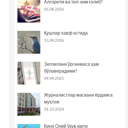
Алгоритм ва тил: ким ғолиб?
05.08.2026
Қушлар хавф остида
15.04.2026
Зилзилани ўрганмаса ҳам
бўлаверадими?
09.04.2025
Журналистлар маскани ёрдамга
муҳтож
01.10.2024
Кино Олий ўқув юрти