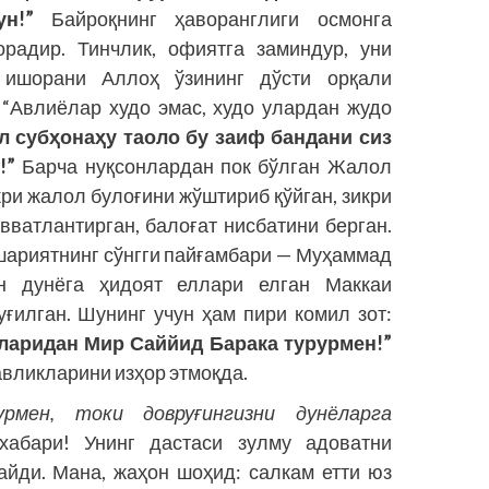
н!”
Байроқнинг ҳаворанглиги осмонга
радир. Тинчлик, офиятга заминдур, уни
 ишорани Аллоҳ ўзининг дўсти орқали
 “Авлиёлар худо эмас, худо улардан жудо
л субҳонаҳу таоло бу заиф бандани сиз
!”
Барча нуқсонлардан пок бўлган Жалол
ри жалол булоғини жўштириб қўйган, зикри
вватлантирган, балоғат нисбатини берган.
ашариятнинг сўнгги пайғамбари — Муҳаммад
ун дунёга ҳидоят еллари елган Маккаи
ғилган. Шунинг учун ҳам пири комил зот:
аридан Мир Саййид Барака турурмен!”
вликларини изҳор этмоқда.
рмен, токи довруғингизни дунёларга
абари! Унинг дастаси зулму адоватни
йди. Мана, жаҳон шоҳид: салкам етти юз