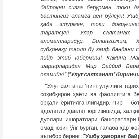
байроқни сизга берурмен, токи да
бастингиз оламга аён бўлсун! Ушб
ҳадя этурмен, токи довруғинг
таратсун! Улар салтанат 
аломатларидур. Билингизким, 
субҳонаҳу таоло бу заиф бандани с
пийр этиб юбормиш! Камина Ма
шарифларидан Мир Саййид Барак
оламийн!”
(“Улуғ салтанат” биринчи
“Улуғ салтанат”нинг улуғлиги тар
соҳибқирон ҳаёти ва фаолиятига б
орқали ёритилганлигидир. Пир — бо
адолатли давлат юргизишида, халқн
дуолари, ишоратлари, башоратлари 
омад юзин ўнг бурган, ғалаба ҳар жо
эътибор беринг:
“Ушбу ҳаворанг байр