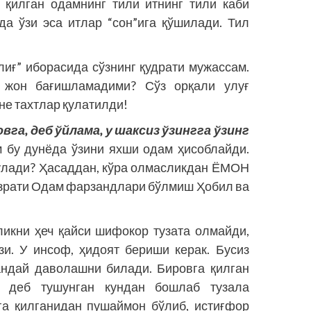
 қилган одамнинг тили итнинг тили каби
а ўзи эса итлар “сон”ига қўшилади. Тил
.
лиғ” иборасида сўзнинг қудрати мужассам.
 жон бағишламадими? Сўз орқали улуғ
не тахтлар қулатилди!
га, деб ўйлама, у шаксиз ўзингга ўзинг
 бу дунёда ўзини яхши одам ҳисоблайди.
бўлади? Ҳасаддан, кўра олмасликдан ЁМОН
азрати Одам фарзандлари бўлмиш Ҳобил ва
ликни ҳеч қайси шифокор тузата олмайди,
и. У инсоф, ҳидоят бериши керак. Бусиз
қандай даволашни билади. Бировга қилган
к деб тушунган кундан бошлаб тузала
га қилганидан пушаймон бўлиб, истиғфор