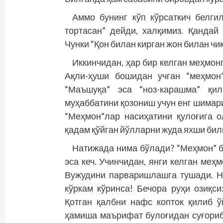
Аммо бунинг кўп кўрсаткич белгил
тортасан” дей­ди, халқимиз. Қандай
Чунки “Қон билан кирган жон билан чиқ
Иккинчидан, ҳар бир келган меҳмонг
Ақли-ҳуши бошидан учган “меҳмон”
“Маъшуқа” эса “ноз-карашма” қи
муҳаббатини қозониш учун енг шимари
“Меҳмон”лар насиҳатини қулоғига о
қадам қўйган йўлларни жуда яхши би
Натижада нима бўлади? “Меҳмон” б
эса кеч. Учинчидан, янги келган меҳ
Вужудини парваришлашга тушади. Н
кўркам кўринса! Бечора руҳи озиқси
Қотган қалбни нафс копток қилиб ў
ҳамиша маърифат булоғидан суғори