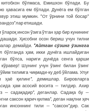
н китобхон бўлмаса, Емишхон бўлади. Бу
ою ҳавасига ем бўлади. Дунёга ем бўлган
вур этиш мумкин. “От ўрнини той босар”
авандоз”лар етишади.
ўлароқ инсон ўзига ўтган ҳар бир кунининг
адашади. Ҳисобни осон бериш учун тилни
ималар демайди.
“Айтган сўзинг ўзингга
л бўлганда ҳам, икки дунёга ишлайдиган
нган бўлса, нариги дунёда сенга қарши
 кўравер! Шунинг учун ўзинг билан ўзинг
ўйим тилимга чиқмади-ку деб ўйлама. Улуғ
 ҳаё қилинг”, демишлар. Бировларга
асида ҳам асосий восита — тилдир. Ахир
з — садақадир”, деганлар. Садақа бу —
гни саксон қарич қилма”, деган нақлни ҳеч
рган инсоннинг тили — “саксон”дир. Сак