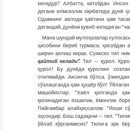
келадур? Албатта, китобдан. Инсо
дегани илмсизлик оқибатида дунё ҳ
Одамнинг авлоди ҳаётини ҳам тасав
дегандай, дунёни қувиб чопадиган “ч
Мана шундай мулоҳазалар хулосаси 
ҳисобини бериб турмаса, ҳисобдан 
ширин қилиш керак. Суяксиз тил н
қайтиб келади”.
Тил — қурол. Қуро
қурол! Бу дунёда қуролинг созла
отилмайди. Аксинча бўлса, ўзингдан
сўзлашганда ҳам ҳушёр бўл! Ўйлаган 
машойихлар: “Хаёл қилганда ҳам
қилинадиган яхшилик, ёмонлик бор
Пайғамбар алайҳиссалом: “Яхши сў
эҳсондир. Бош садақачи — тил. “Тилин
ўйлаб кўрганмисиз? Тилига эрк бе