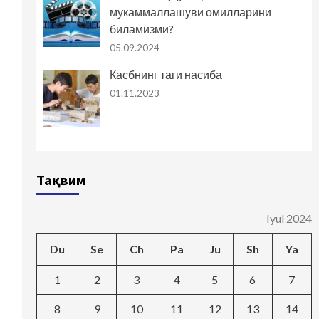
мукаммаллашуви омилларини
биламизми?
05.09.2024
Касбнинг таги насиба
01.11.2023
Тақвим
Iyul 2024
Du
Se
Ch
Pa
Ju
Sh
Ya
1
2
3
4
5
6
7
8
9
10
11
12
13
14