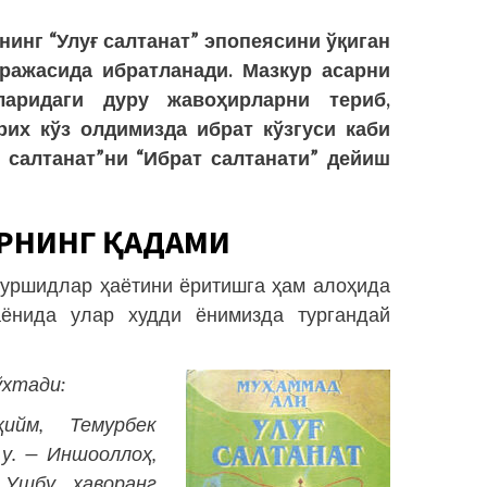
инг “Улуғ салтанат” эпопеясини ўқиган
ражасида ибратланади. Мазкур асарни
аридаги дуру жавоҳирларни териб,
их кўз олдимизда ибрат кўзгуси каби
 салтанат”ни “Ибрат салтанати” дейиш
ИРНИНГ ҚАДАМИ
муршидлар ҳаётини ёритишга ҳам алоҳида
аёнида улар худди ёнимизда тургандай
ўхтади:
ийм, Темурбек
 у. — Иншооллоҳ,
 Ушбу ҳаворанг