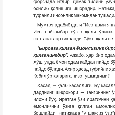
форсчада итдир. Демак тилини узун
осилиб қолишига ишорадир. Натижад
туфайли инсонлик мақомидан тушади
Мумтоз адабиётдаги “Исо дами янг
Исо пайғамбар сўз орқали ўликка
салтанатлар тикланди. Сўз орқали не-
“Бировга қилган ёмонлигинг биров
қилганингдир”.
Ажабо, ҳар бир одам
Хўш, унда ёмон одам қайдан пайдо 
пайдо бўлади. Ахир ҳасад туфайли ҳ
Қобил ўрталарига низо тушмадими?
Ҳасад — қалб касаллиги. Бу касал
дарднинг шифокори — Тангрининг ўз
иложи йўқ. Яратган ўзи яратиғини 
ёмонлиғини ўзига қилган Ёмонли
бошлайди. Натижада “у шаксиз ўзи”