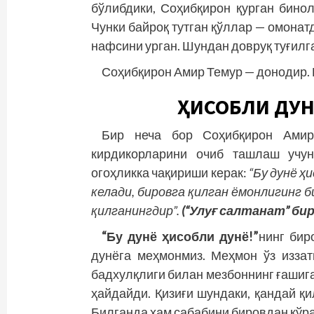
бўлибдики, Соҳибқирон қурган бино
Чунки байроқ тутган қўллар — омонатд
нафсини урган. Шундан довруқ туғилг
Соҳибқирон Амир Темур — донодир. 
ҲИСОБЛИ ДУ
Бир неча бор Соҳибқирон Амир
кирдикорларини очиб ташлаш учун
огоҳликка чақириши керак:
“Бу дунё ҳ
келади, бировга қилган ёмонлигинг би
қилганингдир”.
(“Улуғ салтанат” бир
“Бу дунё ҳисобли дунё!”
нинг бир
дунё­­га меҳмонмиз. Меҳмон ўз изза
бадхулқлиги билан мезбоннинг ғашига 
ҳайдайди. Қизиғи шундаки, қандай қ
Билганда ҳам сабабини бировдан кўр