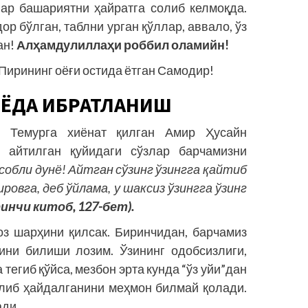
лар башариятни ҳайратга солиб келмоқда.
ор бўлган, таблни урган қўллар, аввало, ўз
ан!
Алҳамдулиллаҳи роббил оламийн!
Пирининг оёғи остида ётган Самодир!
НЁДА ИБРАТЛАНИШ
 Темурга хиёнат қилган Амир Ҳусайн
 айтилган қуйидаги сўзлар барчамизни
исобли дунё! Айтган сўзинг ўзингга қайтиб
ровга, деб ўйлама, у шаксиз ўзингга ўзинг
инчи китоб, 127-бет).
оз шарҳини қилсак. Биринчидан, барчамиз
тини билиши лозим. Ўзининг одобсизлиги,
тегиб қўйса, мезбон эрта кунда “ўз уйи”дан
илиб ҳайдалганини меҳмон билмай қолади.
ади.