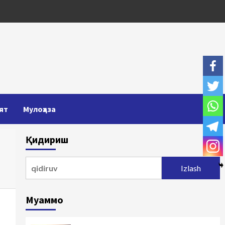
ят
Мулоҳаза
Қидириш
Qidirshish:
Муаммо