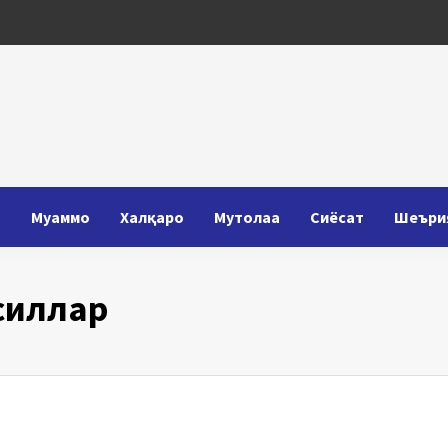
Т
Муаммо
Халқаро
Мутолаа
Сиёсат
Шеъри
силлар