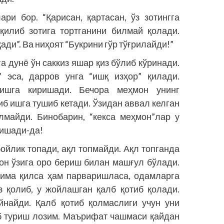
ари бор. “Қарисан, қартасан, ўз зотингга
 қилиб зотига тортганини билмай қолади.
ади”. Ва ниҳоят “Букрини гўр тўғрилайди!”
а дунё ўн саккиз яшар қиз бўлиб кўринади.
 эса, дарров унга “ишқ изҳор” қилади.
лишга киришади. Бечора меҳмон унинг
б ишга тушиб кетади. Ўзидан аввал келган
лмайди. Бинобарин, “кекса меҳмон”лар у
лишади-да!
ойлик топади, ақл топмайди. Ақл топганда
мон ўзига оро бериш билан машғул бўлади.
има қилса ҳам парвариш­ласа, одамларга
з қолиб, у жойлашган қалб қотиб қолади.
йнайди. Қалб қотиб қолмаслиги учун уни
б туриш лозим. Маърифат чашмаси қайдан