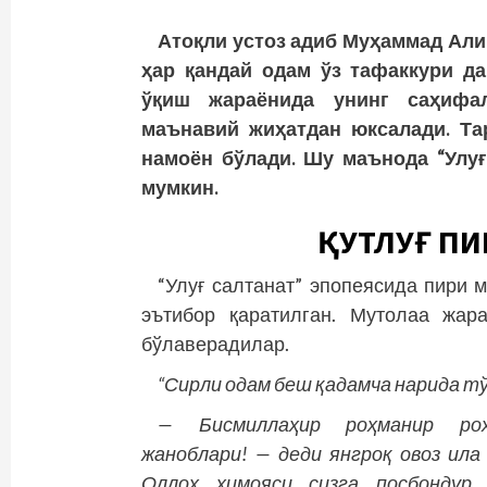
Атоқли устоз адиб Муҳаммад Алин
ҳар қандай одам ўз тафаккури да
ўқиш жараёнида унинг саҳифал
маънавий жиҳатдан юксалади. Тар
намоён бўлади. Шу маънода “Улуғ
мумкин.
ҚУТЛУҒ П
“Улуғ салтанат” эпопеясида пири 
эътибор қаратилган. Мутолаа жар
бўлаверадилар.
“Сирли одам беш қадамча нарида т
— Бисмиллаҳир роҳманир роҳ
жаноблари! — деди янгроқ овоз ила
Оллоҳ ҳимояси сизга посбондур.