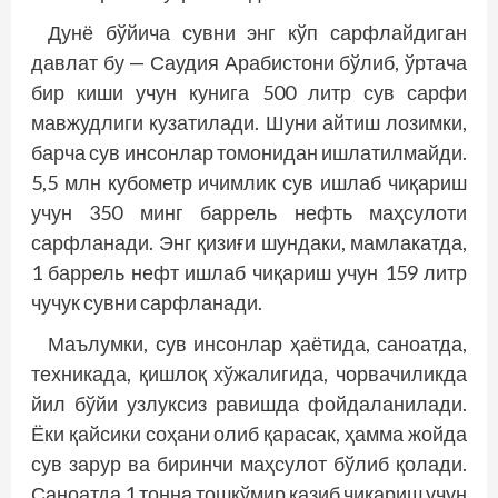
Дунё бўйича сувни энг кўп сарфлайдиган
давлат бу — Саудия Арабистони бўлиб, ўртача
бир киши учун кунига 500 литр сув сарфи
мавжудлиги кузатилади. Шуни айтиш лозимки,
барча сув инсонлар томонидан ишлатилмайди.
5,5 млн кубометр ичимлик сув ишлаб чиқариш
учун 350 минг баррель нефть маҳсулоти
сарфланади. Энг қизиғи шундаки, мамлакатда,
1 баррель нефт ишлаб чиқариш учун 159 литр
чучук сувни сарфланади.
Маълумки, сув инсонлар ҳаётида, саноатда,
техникада, қишлоқ хўжалигида, чорвачиликда
йил бўйи узлуксиз равишда фойдаланилади.
Ёки қайсики соҳани олиб қарасак, ҳамма жойда
сув зарур ва биринчи маҳсулот бўлиб қолади.
Саноатда 1 тонна тошкўмир қазиб чиқариш учун