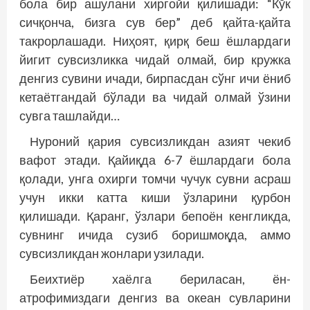
бола бир ашулани хиргойи қилишади: “Кўк
сичқонча, бизга сув бер” деб қайта-қайта
такрорлашади. Ниҳоят, қирқ беш ёшлардаги
йигит сувсизликка чидай олмай, бир кружка
денгиз сувини ичади, бирпасдан сўнг ичи ёниб
кетаётгандай бўлади ва чидай олмай ўзини
сувга ташлайди…
Нуроний қария сувсизликдан азият чекиб
вафот этади. Қайиқда 6-7 ёшлардаги бола
қолади, унга охирги томчи чучук сувни асраш
учун икки катта киши ўзларини қурбон
қилишади. Қаранг, ўзлари бепоён кенгликда,
сув­нинг ичида сузиб боришмоқда, аммо
сувсизликдан жонлари узилади.
Беихтиёр хаёлга бериласан, ён-
атрофимиздаги денгиз ва океан сувларини