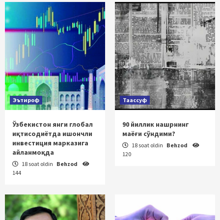
Эътироф
Таассуф
Ўзбекистон янги глобал
90 йиллик нашрнинг
иқтисодиётда ишончли
маёғи сўндими?
инвестиция марказига
18 soat oldin
Behzod
айланмоқда
120
18 soat oldin
Behzod
144