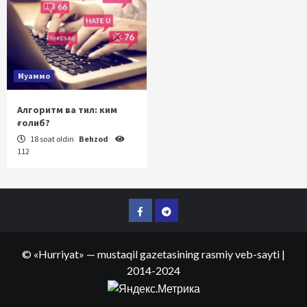
Муаммо
Алгоритм ва тил: ким
ғолиб?
18 soat oldin
Behzod
112
Facebook
Telegram
©
«Hurriyat»
— mustaqil gazetasining rasmiy veb-sayti
|
2014-2024