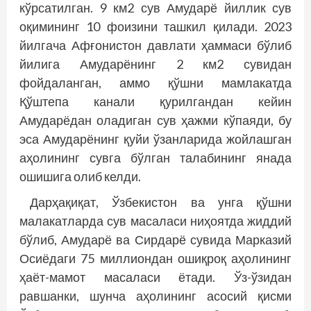
кўрсатилган. 9 км2 сув Амударё йиллик сув
оқимининг 10 фоизини ташкил қилади. 2023
йилгача Афғонистон давлати ҳаммаси бўлиб
йилига Амударёнинг 2 км2 сувидан
фойдаланган, аммо қўшни мамлакатда
Қўштепа канали қурилгандан кейин
Амударёдан оладиган сув ҳажми кўпаяди, бу
эса Амударёнинг қуйи ўзанларида жойлашган
аҳолининг сувга бўлган талабининг янада
ошишига олиб келди.
Дарҳақиқат, Ўзбекистон ва унга қўшни
малакатларда сув масаласи ниҳоятда жиддий
бўлиб, Амударё ва Сирдарё сувида Марказий
Осиёдаги 75 миллиондан ошиқроқ аҳолининг
ҳаёт-мамот масаласи ётади. Ўз-ўзидан
равшанки, шунча аҳолининг асосий қисми