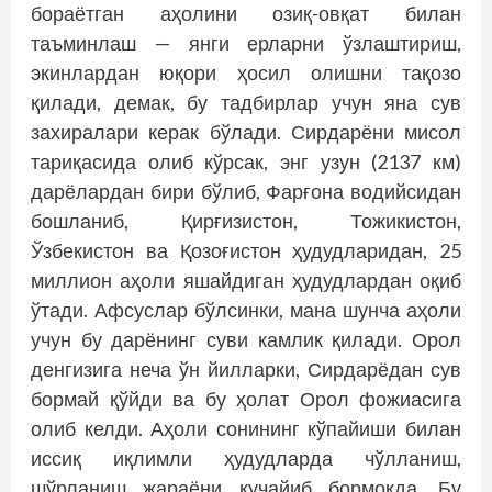
бораётган аҳолини озиқ-овқат билан
таъминлаш — янги ерларни ўзлаштириш,
экинлардан юқори ҳосил олишни тақозо
қилади, демак, бу тадбирлар учун яна сув
захиралари керак бўлади. Сирдарёни мисол
тариқасида олиб кўрсак, энг узун (2137 км)
дарёлардан бири бўлиб, Фарғона водийсидан
бошланиб, Қирғизис­тон, Тожикистон,
Ўзбекистон ва Қозоғистон ҳудудларидан, 25
миллион аҳоли яшайдиган ҳудудлардан оқиб
ўтади. Афсуслар бўлсинки, мана шунча аҳоли
учун бу дарёнинг суви камлик қилади. Орол
денгизига неча ўн йилларки, Сирдарёдан сув
бормай қўйди ва бу ҳолат Орол фожиасига
олиб келди. Аҳоли сонининг кўпайиши билан
иссиқ иқлимли ҳудудларда чўлланиш,
шўрланиш жараёни кучайиб бормоқда. Бу