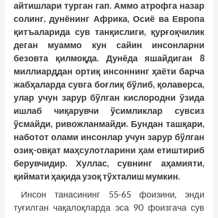
айтишлари турган гап. Аммо атрофга назар
солинг, дунёнинг Африка, Осиё ва Европа
қитъаларида сув танқислиги, қурғоқчилик
деган муаммо кун сайин инсонларни
безовта қилмоқда. Дунёда яшайдиган 8
миллиарддан ортиқ инсоннинг ҳаёти барча
жабҳаларда сувга боғлиқ бўлиб, қолаверса,
улар учун зарур бўлган кислородни ўзида
ишлаб чиқарувчи ўсимликлар сувсиз
ўсмайди, ривожланмайди. Бундан ташқари,
наботот олами инсонлар учун зарур бўлган
озиқ-овқат маҳсулотларини ҳам етиштириб
берувчидир. Хуллас, сувнинг аҳамияти,
қиймати ҳақида узоқ тўхталиш мумкин.
Инсон танасининг 55-65 фоизини, энди
туғилган чақалоқларда эса 90 фоизгача сув