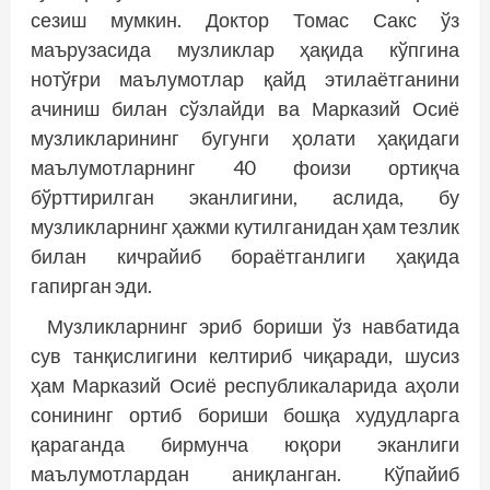
сезиш мумкин. Доктор Томас Сакс ўз
маърузасида музликлар ҳақида кўпгина
нотўғри маълумотлар қайд этилаётганини
ачиниш билан сўзлайди ва Марказий Осиё
музликларининг бугунги ҳолати ҳақидаги
маълумотларнинг 40 фоизи ортиқча
бўрттирилган эканлигини, аслида, бу
музликларнинг ҳажми кутилганидан ҳам тезлик
билан кичрайиб бораётганлиги ҳақида
гапирган эди.
Музликларнинг эриб бориши ўз навбатида
сув танқислигини келтириб чиқаради, шусиз
ҳам Марказий Осиё республикаларида аҳоли
сонининг ортиб бориши бошқа худудларга
қараганда бирмунча юқори эканлиги
маълумотлардан аниқланган. Кўпайиб