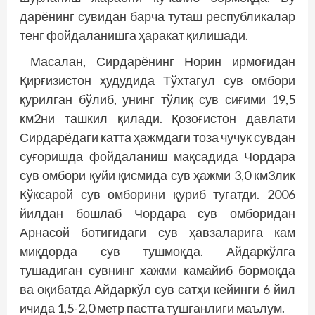
дарёнинг сувидан барча туташ республикалар
тенг фойдаланишга ҳаракат қилишади.
Масалан, Сирдарёнинг Норин ирмоғидан
Қирғизистон ҳудудида Тўхтагул сув омбори
қурилган бўлиб, унинг тўлиқ сув сиғими 19,5
км2ни ташкил қилади. Қозоғистон давлати
Сирдарёдаги катта ҳажмдаги тоза чучук сувдан
суғоришда фойдаланиш мақсадида Чордара
сув омбори қуйи қисмида сув ҳажми 3,0 км3лик
Кўксарой сув омборини қуриб тугатди. 2006
йилдан бошлаб Чордара сув омборидан
Арнасой ботиғидаги сув ҳавзаларига кам
миқдорда сув тушмоқда. Айдаркўлга
тушадиган сувнинг хажми камайиб бормоқда
ва оқибатда Айдаркўл сув сатҳи кейинги 6 йил
ичида 1,5-2,0 метр пастга тушганлиги маълум.