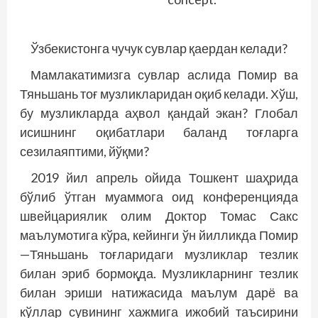
Ўзбекистонга чучук сувлар қаердан келади?
Мамлакатимизга сувлар аслида Помир ва
Тяньшань тоғ музликларидан оқиб келади. Хўш,
бу музликларда аҳвол қандай экан? Глобал
исишнинг оқибатлари баланд тоғларга
сезилаяптими, йўқми?
2019 йил апрель ойида Тошкент шаҳрида
бўлиб ўтган муаммога оид конференцияда
швейцариялик олим Доктор Томас Сакс
маълумотига кўра, кейинги ўн йилликда Помир
—Тяньшань тоғларидаги музликлар тезлик
билан эриб бормоқда. Музликларнинг тезлик
билан эриши натижасида маълум дарё ва
кўллар сувининг хажмига ижобий таъсирини