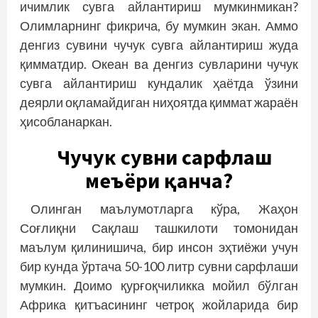
ичимлик сувга айлантириш мумкинмикан?
Олимларнинг фик­рича, бу мумкин экан. Аммо
денгиз сувини чучук сувга айлантириш жуда
қимматдир. Океан ва денгиз сувларини чучук
сувга айлантириш кундалик ҳаётда ўзини
деярли оқламайдиган ниҳоятда қиммат жараён
ҳисобланаркан.
Чучук сувни сарфлаш
меъёри қанча?
Олинган маълумотларга кўра, Жаҳон
Соғлиқни Сақлаш ташкилоти томонидан
маълум қилинишича, бир инсон эҳтиёжи учун
бир кунда ўртача 50-100 литр сувни сарфлаши
мумкин. Доимо қурғоқчиликка мойил бўлган
Африка қитъасининг четроқ жойларида бир