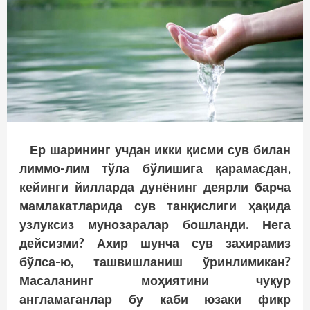
Ер шарининг учдан икки қисми сув билан
лиммо-лим тўла бўлишига қарамасдан,
кейинги йилларда дунёнинг деярли барча
мамлакатларида сув танқислиги ҳақида
узлуксиз мунозаралар бошланди. Нега
дейсизми? Ахир шунча сув захирамиз
бўлса-ю, ташвишланиш ўринлимикан?
Масаланинг моҳиятини чуқур
англамаганлар бу каби юзаки фикр