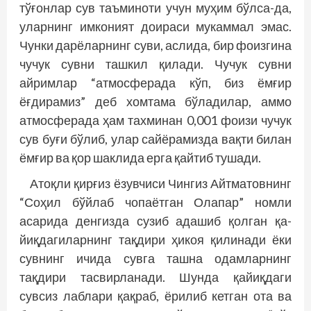
тўғонлар сув таъминоти учун муҳим бўлса-да,
уларнинг имконият доираси мукаммал эмас.
Чунки дарёларнинг суви, аслида, бир фоизгина
чучук сувни ташкил қилади. Чучук сувни
айримлар “атмосферада кўп, биз ёмғир
ёғдирамиз” деб хомтама бўладилар, аммо
атмосферада ҳам тахминан 0,001 фоизи чучук
сув буғи бўлиб, улар сайёрамизда вақти билан
ёмғир ва қор шаклида ерга қайтиб тушади.
Атоқли қирғиз ёзувчиси Чингиз Айтматовнинг
“Соҳил бўйлаб чопаётган Олапар” номли
асарида денгизда сузиб адашиб қолган қа­
йиқдагиларнинг тақдири ҳикоя қилинади ёки
сув­нинг ичида сувга ташна одамларнинг
тақдири тасвирланади. Шунда қайиқдаги
сувсиз лаблари қақраб, ёрилиб кетган ота ва