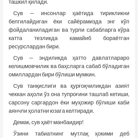
ташкил қилади.
Сув — инсонлар ҳаётида тирикликни
белгилайдиган ёки сайёрамизда энг кўп
фойдаланиладиган ва турли сабабларга кўра
катта тезликда камайиб бораётган
ресурслардан бири.
Сув — эндиликда ҳатто давлатлараро
келишмовчилик ва баҳсларга сабаб бўладиган
омиллардан бири бўлиши мумкин.
Сув танқислиги ва қурғоқчиликдан азият
чеккан аҳоли ўз она тупроғини ташлаб кетиши,
сарсону саргардон ёки муҳожир бўлиши каби
аянчли ҳолатни юзага келтиради.
Демак, сув ҳаёт манбаидир!
Ўзини табиатнинг мутлақ ҳокими деб