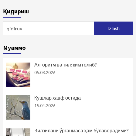
Қидириш
Qidirshish:
Муаммо
Алгоритм ва тил: ким ғолиб?
05.08.2026
Қушлар хавф остида
15.04.2026
Зилзилани ўрганмаса ҳам бўлаверадими?