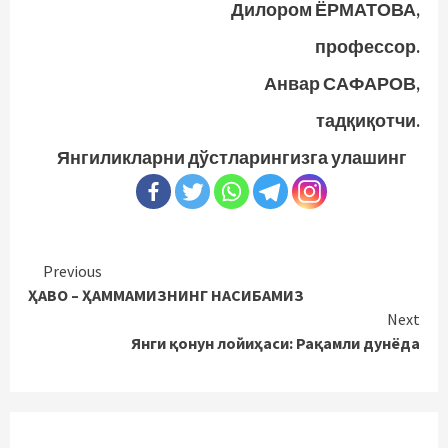
Дилором ЁРМАТОВА,
профессор.
Анвар САФАРОВ,
тадқиқотчи.
Янгиликларни дўстларингизга улашинг
Continue
Previous
ҲАВО – ҲАММАМИЗНИНГ НАСИБАМИЗ
Reading
Next
Янги қонун лойиҳаси: Рақамли дунёда