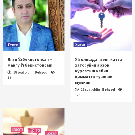
Ғурур
Ҳуқуқ
Янги Ўзбекистонсан –
Уй олишдаги энг катта
мангу Ўзбекистонсан!
хато: уйни арзон
кўрсатиш кейин
18 soat oldin
Behzod
қимматга тушиши
111
мумкин
18 soat oldin
Behzod
123