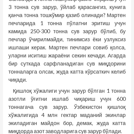
3 тонна сув зарур, ўйлаб қарасангиз, кунига
қанча тонна тошкўмир қазиб олинади? Мартен
печларида 1 тонна пўлатни эритиш учун
камида 250-300 тонна сув зарур бўлиб, бу
печлар ўчирилмайди, тинимсиз ёки узлуксиз
ишлаши керак. Мартен печлари совиб қолса,
уларни иситиш жараёни секин кечади. Агарда
бир суткада сарфланадиган сув миқдорини
тонналарга олсак, жуда катта кўрсаткич келиб
чиқади.
Қишлоқ хўжалиги учун зарур бўлган 1 тонна
азотли ўғитни ишлаб чиқариш учун 600
тоннагача сув зарур. Ўзбекистон қишлоқ
хўжалигида 4 млн гектар маданий экинлар
экиладиган майдон бор, демак, жуда катта
миқдорда азот заводларига сув зарур бўлади.