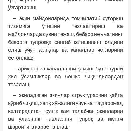
ўзгартириш;
— экин майдонларида томчилатиб суғориш
тизимига ўтишни тезлаштириш ва
майдонларда сувни тежаш, бебаҳо неъматнинг
бекорга тупроққа сингиб кетишининг олдини
олиш учун ариқлар ва каналлар четларини
бетонлаш;
— ариқлар ва каналларни қамиш, бута, турли
хил ўсимликлар ва бошқа чиқиндилардан
тозалаш;
— экиладиган экинлар структурасини қайта
кўриб чиқиш, халқ хўжалиги учун катта даромад
келтирадиган, сувга кам талабчан экинларни
ва уларнинг навларини тупроқ ва иқлим
шароитига қараб танлаш;