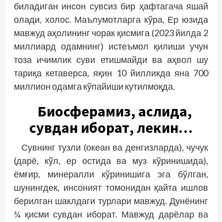
биладиган инсон сувсиз бир ҳафтагача яшай
олади, холос. Маълумотларга кўра, Ер юзида
мавжуд аҳолининг чорак қисмига (2023 йилда 2
миллиард одамнинг) истеъмол қилиши учун
тоза ичимлик суви етишмайди ва аҳвол шу
тариқа кетаверса, яқин 10 йилликда яна 700
миллион одамга кўпайиши кутилмоқда.
Биосферамиз, аслида,
сувдан иборат, лекин…
Сувнинг тузли (океан ва денгизларда), чучук
(дарё, кўл, ер остида ва муз кўринишида),
ёмғир, минералли кўринишига эга бўлган,
шунингдек, инсоният томонидан қайта ишлов
берилган шаклдаги турлари мавжуд. Дунёнинг
¾ қисми сувдан иборат. Мавжуд дарёлар ва