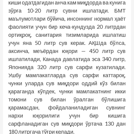
киши одатдагидан анча кам миқдорда ва кунига
зўрға 10-20 литр сувни ишлатади. БМТ
маълумотлари бўйича, инсоннинг нормал ҳаёт
фаолияти учун бир кеча-кундузда 20 литрдан
ортиқроқ, санитария тизимларида ишлатиш
учун яна 50 литр сув керак. АҚШда бўлса,
аксинча, меъёрдан юқори — 450 литр сув
ишлатилади, Канада давлатида эса 340 литр,
Японияда 320 литр сув сарфи кузатилади.
Ушбу мамлакатларда сув сарфи каттароқ,
чунки уларда сув миқдори оддий кўз билан
қараганда кўпдек, чунки мамлакатнинг икки
томони сув билан ўралган бўлишига
қарамасдан, фойдаланиладиган сув­нинг
нархи юқорилиги учун бир кишига
сарфланадиган сув миқдори ўртача 130 дан
180 литргача тўғри келади.