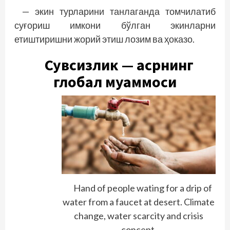
— экин турларини танлаганда томчилатиб
суғориш имкони бўлган экинларни
етиштиришни жорий этиш лозим ва ҳоказо.
Сувсизлик — асрнинг
глобал муаммоси
Hand of people wating for a drip of
water from a faucet at desert. Climate
change, water scarcity and crisis
concept.