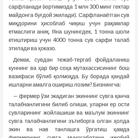
сарфланади (юртимизда 1 млн 300 минг гектар
майдонга буғдой экилади). Сарфланаётган сув
миқдорини ҳисоблаб чиқиш учун рақамлар
етмаслиги аниқ. Яна шунингдек, 1 тонна шоли
етиштириш учун 4000 тонна сув сарфи талаб
этилади ва ҳоказо.
Демак, сувдан тежаб-тергаб фойдаланиш
куннинг ва ҳар бир соҳа мутахассисининг бош
вазифаси бўлиб қолмоқда. Бу борада қандай
ишларни амалга ошириш лозим? Бизнингча:
— фермер ўзи экадиган экиннинг сувга қанча
талабчанлигини билиб олиши, уларни ер ости
сувларининг жойлашиши ва маълум экиннинг
сувга талабчанлигини эътиборга олган ҳолда
экин ва нав танлашга ўргатиш ҳамда
фермернинг сувга муносабатини ижобий