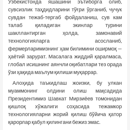
Ўзбекистонда яшашини эътиборга олиб,
сувсизлик таҳдидларини тўғри ўрганиб, чучук
сувдан тежаб-тергаб фойдаланиш, сув кам
талаб қиладиган экинлар турини
шакллантирган ҳолда, замонавий
технологияларга асосланиб,
фермерларимизнинг ҳам билимини оширмоқ —
ҳаётий зарурат. Масалага жиддий қаралмаса,
глобал исишнинг аянчли оқибатлари тез орада
ўзи ҳақида маълум қилиши муқаррар.
Алоҳида таъкидлаш жоизки, бу улкан
муаммонинг олдини олиш мақсадида
Президентимиз Шавкат Мирзиёев томонидан
қишлоқ хўжалиги соҳасида тежамкор
технологияларни жорий қилиш бўйича қатор
қарорлар қабул қилингани бежиз эмас.