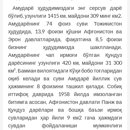
Амударё ҳудудимиздаги энг серсув дарё
бўлиб, узунлиги 1415 км, майдони 309 минг км2.
Амударёнинг 74 фоиз суви Тожикистон
ҳудудида, 13,9 фоизи қўшни Афғонистон ва
Эрон давлатларида, фақатгина 8,5 фоизи
бизнинг ҳудудимизда шаклланади.
Амударёнинг чап ирмоғи бўлган Қундуз
дарёсининг узунлиги 420 км, майдони 31 300
км². Бамиан вилоятидаги Кўҳи бобо тоғларидан
оқиб келади ва суви Амударё йиллик сув
ҳажмининг 8 фоизини ташкил қилади. Собиқ
иттифоқ даврида 1958 йилда имзоланган
битимга асосан, Афғонистон давлати Панж ва
Қундуз дарёлари ва бошқа баъзи ирмоқ
сувларидан ҳар йили 9 км2 гача ҳажмдаги
сувдан фойдаланиши мумкинлиги