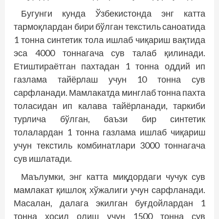
Бугунги кунда Ўзбекистонда энг катта
тармоқлардан бири бўлган текстиль саноатида
1 тонна синтетик тола ишлаб чиқариш вақтида
эса 4000 тоннагача сув талаб қилинади.
Етиштираётган пахтадан 1 тонна оддий ип
газлама тайёрлаш учун 10 тонна сув
сарфланади. Мамлакатда минглаб тонна пахта
толасидан ип калава тайёрланади, таркиби
турлича бўлган, баъзи бир синтетик
толалардан 1 тонна газлама ишлаб чиқариш
учун текстиль комбинатлари 3000 тоннагача
сув ишлатади.
Маълумки, энг катта миқдордаги чучук сув
мамлакат қишлоқ хўжалиги учун сарфланади.
Масалан, далага экилган буғдойлардан 1
тонна ҳосил олиш учун 1500 тонна сув