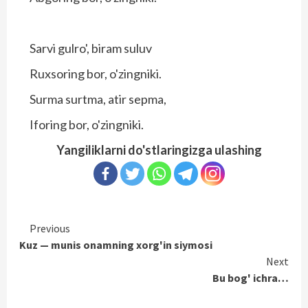
Sarvi gulro', biram suluv
Ruxsoring bor, o'zingniki.
Surma surtma, atir sepma,
Iforing bor, o'zingniki.
Yangiliklarni do'stlaringizga ulashing
Continue
Previous
Kuz — munis onamning xorg'in siymosi
Reading
Next
Bu bog' ichra…