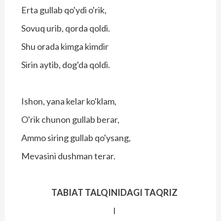
Erta gullab qo'ydi o'rik,
Sovuq urib, qorda qoldi.
Shu orada kimga kimdir
Sirin aytib, dog'da qoldi.
Ishon, yana kelar ko'klam,
O'rik chunon gullab berar,
Ammo siring gullab qo'ysang,
Mevasini dushman terar.
TABIAT TALQINIDAGI TAQRIZ
I