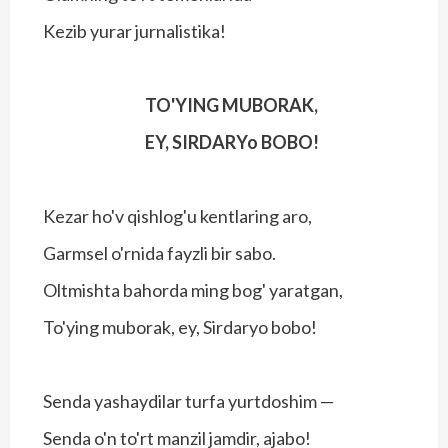
Kezib yurar jurnalistika!
TO'YING MUBORAK,
EY, SIRDARYo BOBO!
Kezar ho'v qishlog'u kentlaring aro,
Garmsel o'rnida fayzli bir sabo.
Oltmishta bahorda ming bog' yaratgan,
To'ying muborak, ey, Sirdaryo bobo!
Senda yashaydilar turfa yurtdoshim —
Senda o'n to'rt manzil jamdir, ajabo!