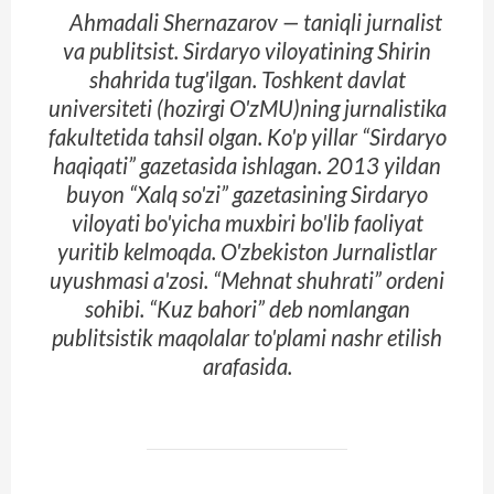
Ahmadali Shernazarov — taniqli jurnalist
va publitsist. Sirdaryo viloyatining Shirin
shahrida tug'ilgan. Toshkent davlat
universiteti (hozirgi O'zMU)ning jurnalistika
fakultetida tahsil olgan. Ko'p yillar “Sirdaryo
haqiqati” gazetasida ishlagan. 2013 yildan
buyon “Xalq so'zi” gazetasining Sirdaryo
viloyati bo'yicha muxbiri bo'lib faoliyat
yuritib kelmoqda. O'zbekiston Jurnalistlar
uyushmasi a'zosi. “Mehnat shuhrati” ordeni
sohibi. “Kuz bahori” deb nomlangan
publitsistik maqolalar to'plami nashr etilish
arafasida.