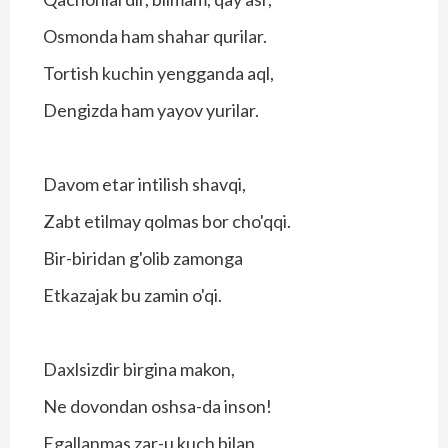
Osmonda ham shahar qurilar.
Tortish kuchin yengganda aql,
Dengizda ham yayov yurilar.
Davom etar intilish shavqi,
Zabt etilmay qolmas bor cho'qqi.
Bir-biridan g'olib zamonga
Etkazajak bu zamin o'qi.
Daxlsizdir birgina makon,
Ne dovondan oshsa-da inson!
Egallanmas zar-u kuch bilan,