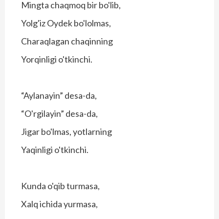
Mingta chaqmoq bir bo'lib,
Yolg'iz Oydek bo'lolmas,
Charaqlagan chaqinning
Yorqinligi o'tkinchi.
“Aylanayin” desa-da,
“O'rgilayin” desa-da,
Jigar bo'lmas, yotlarning
Yaqinligi o'tkinchi.
Kunda o'qib turmasa,
Xalq ichida yurmasa,