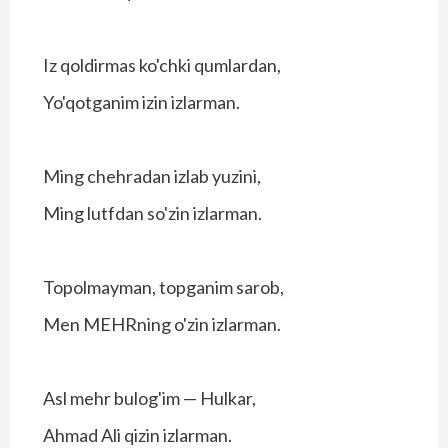
Iz qoldirmas ko'chki qumlardan,
Yo'qotganim izin izlarman.
Ming chehradan izlab yuzini,
Ming lutfdan so'zin izlarman.
Topolmayman, topganim sarob,
Men MEHRning o'zin izlarman.
Asl mehr bulog'im — Hulkar,
Ahmad Ali qizin izlarman.