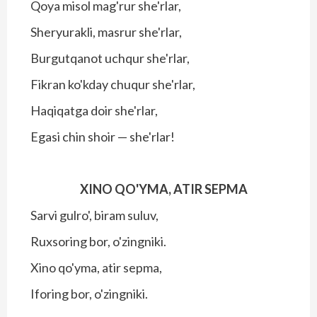
Qoya misol mag'rur she'rlar,
Sheryurakli, masrur she'rlar,
Burgutqanot uchqur she'rlar,
Fikran ko'kday chuqur she'rlar,
Haqiqatga doir she'rlar,
Egasi chin shoir — she'rlar!
XINO QO'YMA, ATIR SEPMA
Sarvi gulro', biram suluv,
Ruxsoring bor, o'zingniki.
Xino qo'yma, atir sepma,
Iforing bor, o'zingniki.