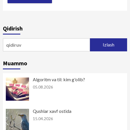
Qidirish
Qidirshish:
Muammo
Algoritm va til: kim g'olib?
05.08.2026
Qushlar xavf ostida
15.04.2026