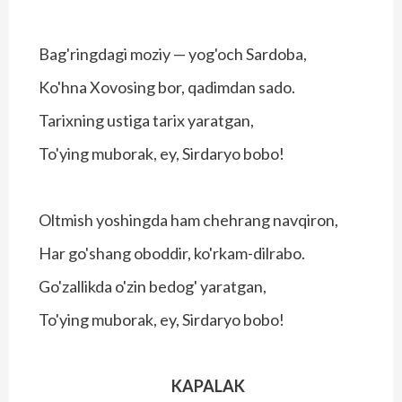
Bag'ringdagi moziy — yog'och Sardoba,
Ko'hna Xovosing bor, qadimdan sado.
Tarixning ustiga tarix yaratgan,
To'ying muborak, ey, Sirdaryo bobo!
Oltmish yoshingda ham chehrang navqiron,
Har go'shang oboddir, ko'rkam-dilrabo.
Go'zallikda o'zin bedog' yaratgan,
To'ying muborak, ey, Sirdaryo bobo!
KAPALAK