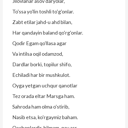
Jilovlanar asov daryolar,
To'ssa yo'lin toshli to'g'onlar.
Zabt etilar jahd-u ahd bilan,
Har qandayin baland qo'rg'onlar.
Qodir Egam qo'llasa agar
Va intilsa oqil odamzod,
Dardlar borki, topilur shifo,
Echiladi har bir mushkulot.
Oyga yetgan uchqur qanotlar
Tez orada eltar Marsga ham.
Sahroda ham olma o'stirib,
Nasib etsa, ko'rgaymiz baham.
Qachonlardir, bilmam, qay asr,