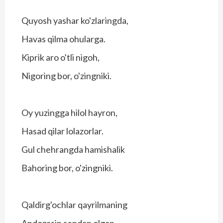
Quyosh yashar ko'zlaringda,
Havas qilma ohularga.
Kiprik aro o'tli nigoh,
Nigoring bor, o'zingniki.
Oy yuzingga hilol hayron,
Hasad qilar lolazorlar.
Gul chehrangda hamishalik
Bahoring bor, o'zingniki.
Qaldirg'ochlar qayrilmaning
Andozasin sendan olgan.