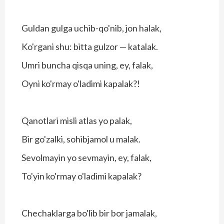
Guldan gulga uchib-qo'nib, jon halak,
Ko'rgani shu: bitta gulzor — katalak.
Umri buncha qisqa uning, ey, falak,
Oyni ko'rmay o'ladimi kapalak?!
Qanotlari misli atlas yo palak,
Bir go'zalki, sohibjamol u malak.
Sevolmayin yo sevmayin, ey, falak,
To'yin ko'rmay o'ladimi kapalak?
Chechaklarga bo'lib bir bor jamalak,