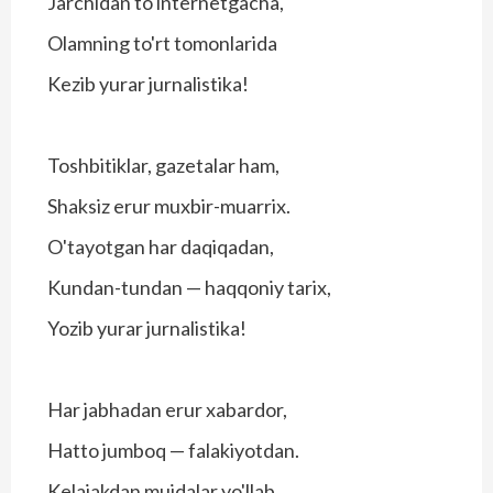
Jarchidan to internetgacha,
Olamning to'rt tomonlarida
Kezib yurar jurnalistika!
Toshbitiklar, gazetalar ham,
Shaksiz erur muxbir-muarrix.
O'tayotgan har daqiqadan,
Kundan-tundan — haqqoniy tarix,
Yozib yurar jurnalistika!
Har jabhadan erur xabardor,
Hatto jumboq — falakiyotdan.
Kelajakdan mujdalar yo'llab,