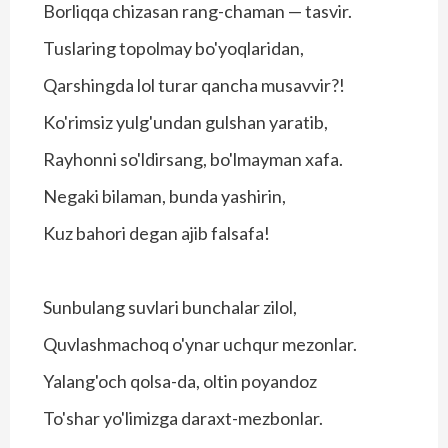
Borliqqa chizasan rang-chaman — tasvir.
Tuslaring topolmay bo'yoqlaridan,
Qarshingda lol turar qancha musavvir?!
Ko'rimsiz yulg'undan gulshan yaratib,
Rayhonni so'ldirsang, bo'lmayman xafa.
Negaki bilaman, bunda yashirin,
Kuz bahori degan ajib falsafa!
Sunbulang suvlari bunchalar zilol,
Quvlashmachoq o'ynar uchqur mezonlar.
Yalang'och qolsa-da, oltin poyandoz
To'shar yo'limizga daraxt-mezbonlar.