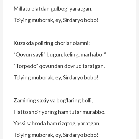
Millatu elatdan gulbog' yaratgan,
To'ying muborak, ey, Sirdaryo bobo!
Kuzakda polizing chorlar olamni:
“Qovun sayli” bugun, keling, marhabo!”
“Torpedo” qovundan dovruq taratgan,
To'ying muborak, ey, Sirdaryo bobo!
Zamining saxiy va bog'laring bolli,
Hatto sho'r yering ham tutar murabbo.
Yassi sahroda ham rizqtog' yaratgan,
To'ying muborak, ey, Sirdaryo bobo!