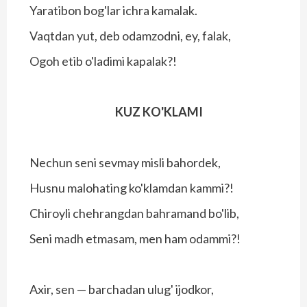
Yaratibon bog'lar ichra kamalak.
Vaqtdan yut, deb odamzodni, ey, falak,
Ogoh etib o'ladimi kapalak?!
KUZ KO'KLAMI
Nechun seni sevmay misli bahordek,
Husnu malohating ko'klamdan kammi?!
Chiroyli chehrangdan bahramand bo'lib,
Seni madh etmasam, men ham odammi?!
Axir, sen — barchadan ulug' ijodkor,