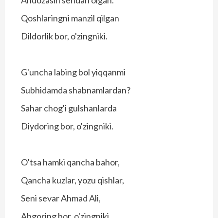
Qoshlaringni manzil qilgan
Dildorlik bor, o'zingniki.
G'uncha labing bol yiqqanmi
Subhidamda shabnamlardan?
Sahar chog'i gulshanlarda
Diydoring bor, o'zingniki.
O'tsa hamki qancha bahor,
Qancha kuzlar, yozu qishlar,
Seni sevar Ahmad Ali,
Abgoring bor, o'zingniki.