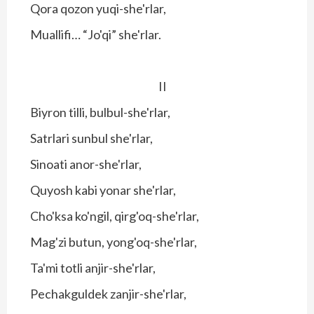
Qora qozon yuqi-she'rlar,
Muallifi… “Jo'qi” she'rlar.
II
Biyron tilli, bulbul-she'rlar,
Satrlari sunbul she'rlar,
Sinoati anor-she'rlar,
Quyosh kabi yonar she'rlar,
Cho'ksa ko'ngil, qirg'oq-she'rlar,
Mag'zi butun, yong'oq-she'rlar,
Ta'mi totli anjir-she'rlar,
Pechakguldek zanjir-she'rlar,