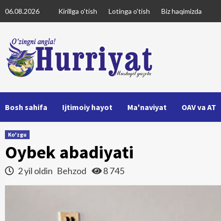
Skip
06.08.2026
Kirillga o'tish
Lotinga o'tish
Biz haqimizda
to
content
Bosh sahifa
Ijtimoiy hayot
Ma'naviyat
OAV va AT
Ko'zgu
Oybek abadiyati
2 yil oldin
Behzod
8 745