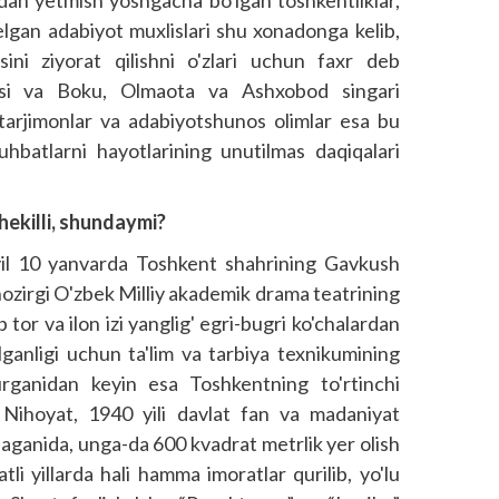
hdan yetmish yoshgacha bo'lgan toshkentliklar,
elgan adabiyot muxlislari shu xonadonga kelib,
ini ziyorat qilishni o'zlari uchun faxr deb
lisi va Boku, Olmaota va Ashxobod singari
 tarjimonlar va adabiyotshunos olimlar esa bu
hbatlarni hayotlarining unutilmas daqiqalari
hekilli, shundaymi?
il 10 yanvarda Toshkent shahrining Gavkush
ozirgi O'zbek Milliy akademik drama teatrining
b tor va ilon izi yanglig' egri-bugri ko'chalardan
ilganligi uchun ta'lim va tarbiya texnikumining
rganidan keyin esa Toshkentning to'rtinchi
 Nihoyat, 1940 yili davlat fan va madaniyat
aganida, unga-da 600 kvadrat metrlik yer olish
i yillarda hali hamma imoratlar qurilib, yo'lu