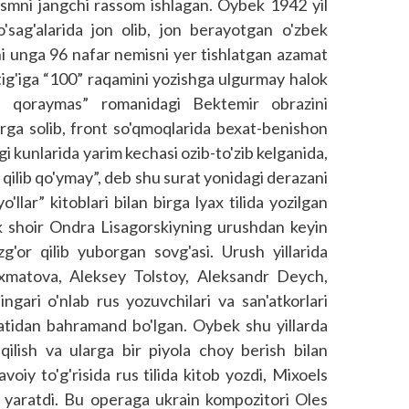
rasmni jangchi rassom ishlagan. Oybek 1942 yil
sag'alarida jon olib, jon berayotgan o'zbek
ni unga 96 nafar nemisni yer tishlatgan azamat
iltig'iga “100” raqamini yozishga ulgurmay halok
h qoraymas” romanidagi Bektemir obrazini
tirga solib, front so'qmoqlarida bexat-benishon
gi kunlarida yarim kechasi ozib-to'zib kelganida,
qilib qo'ymay”, deb shu surat yonidagi derazani
'llar” kitoblari bilan birga lyax tilida yozilgan
ik shoir Ondra Lisagorskiyning urushdan keyin
zg'or qilib yuborgan sovg'asi. Urush yillarida
matova, Aleksey Tolstoy, Aleksandr Deych,
gari o'nlab rus yozuvchilari va san'atkorlari
idan bahramand bo'lgan. Oybek shu yillarda
a qilish va ularga bir piyola choy berish bilan
oiy to'g'risida rus tilida kitob yozdi, Mixoels
 yaratdi. Bu operaga ukrain kompozitori Oles