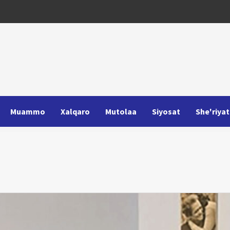
Muammo
Xalqaro
Mutolaa
Siyosat
She'riyat