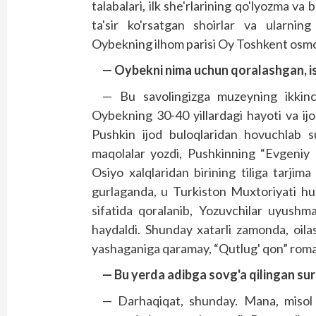
talabalari, ilk she'rlarining qo'lyozma va
ta'sir ko'rsatgan shoirlar va ularning
Oybekning ilhom parisi Oy Toshkent osmo
— Oybekni nima uchun qoralashgan, 
— Bu savolingizga muzeyning ikkinc
Oybekning 30-40 yillardagi hayoti va ijo
Pushkin ijod buloqlaridan hovuchlab su
maqolalar yozdi, Pushkinning “Evgeniy O
Osiyo xalqlaridan birining tiliga tarjima
gurlaganda, u Turkiston Muxtoriyati huk
sifatida qoralanib, Yozuvchilar uyushm
haydaldi. Shunday xatarli zamonda, oila
yashaganiga qaramay, “Qutlug' qon” roman
— Bu yerda adibga sovg'a qilingan sur
— Darhaqiqat, shunday. Mana, misol 