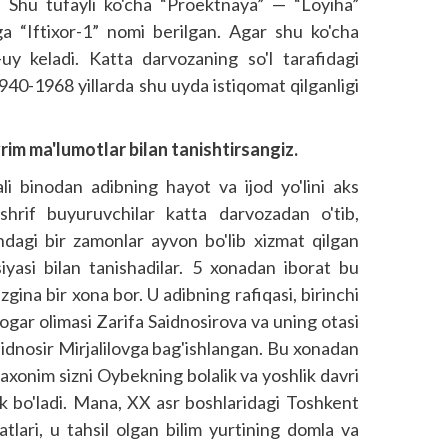
. Shu tufayli ko'cha “Proektnaya” — “Loyiha”
ga “Iftixor-1” nomi berilgan. Agar shu ko'cha
-uy keladi. Katta darvozaning so'l tarafidagi
40-1968 yillarda shu uyda istiqomat qilganligi
rim ma'lumotlar bilan tanishtirsangiz.
i binodan adibning hayot va ijod yo'lini aks
ashrif buyuruvchilar katta darvozadan o'tib,
ondagi bir zamonlar ayvon bo'lib xizmat qilgan
asi bilan tanishadilar. 5 xonadan iborat bu
gina bir xona bor. U adibning rafiqasi, birinchi
yogar olimasi Zarifa Saidnosirova va uning otasi
idnosir Mirjalilovga bag'ishlangan. Bu xonadan
axonim sizni Oybekning bolalik va yoshlik davri
k bo'ladi. Mana, XX asr boshlaridagi Toshkent
atlari, u tahsil olgan bilim yurtining domla va