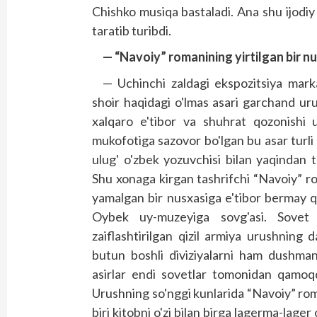
Chishko musiqa bastaladi. Ana shu ijodiy
taratib turibdi.
— “Navoiy” romanining yirtilgan bir nu
— Uchinchi zaldagi ekspozitsiya mark
shoir haqidagi o'lmas asari garchand uru
xalqaro e'tibor va shuhrat qozonishi 
mukofotiga sazovor bo'lgan bu asar turli xo
ulug' o'zbek yozuvchisi bilan yaqindan 
Shu xonaga kirgan tashrifchi “Navoiy” rom
yamalgan bir nusxasiga e'tibor bermay q
Oybek uy-muzeyiga sovg'asi. Sovet d
zaiflashtirilgan qizil armiya urushning d
butun boshli diviziyalarni ham dushma
asirlar endi sovetlar tomonidan qamoqqa
Urushning so'nggi kunlarida “Navoiy” roma
biri kitobni o'zi bilan birga lagerma-lager