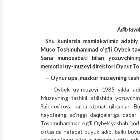
Adib taval
Shu kunlarda mamlakatimiz adabiy j
Muso Toshmuhammad o'g'li Oybek taval
Sana munosabati bilan yozuvchini
memorial uy-muzeyi direktori Oynur T
— Oynur opa, mazkur muzeyning tashki
— Oybek uy-muzeyi 1985 yilda adibn
Muzeyning tashkil etilishida yozuvchin
Saidnosirova katta xizmat qilganlar. B
hayotining so'nggi daqiqalariga qada
Toshmuhammad o'g'li Oybek yashab, ijod q
o'rtasida nafaqat buyuk adib, balki buy