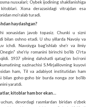
 bosma nusxalari; Oybek ijodining shakllanishiga
 kitoblari. Xona derazasidagi vitrajdan esa
nidan mo'ralab turadi.
ishdan haydashgan?
hi xonasidan javob topasiz. Chunki u sizni
di bilan oshno etadi. U shu yillarda Navoiy va
v ichdi. Navoiyga bag'ishlab she'r va ilmiy
negin” she'riy romanini birinchi bo'lib O'rta
 qildi. 1937 yilning dahshatli qatag'on bo'roni
umatining xazinachisi S.Mirjalilovning kuyovi
asidan ham, Til va adabiyot institutidan ham
si bilan goho-goho bir burda nonga zor bo'lib
ini yaratdi.
atlar, kitoblar ham bor ekan…
uchun, devordagi rasmlardan biridan o'zbek