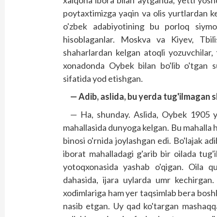
xalqona ibora bilan aytganda, yetti yos
poytaxtimizga yaqin va olis yurtlardan k
o'zbek adabiyotining bu porloq siymos
hisoblaganlar. Moskva va Kiyev, Tbi
shaharlardan kelgan atoqli yozuvchilar,
xonadonda Oybek bilan bo'lib o'tgan su
sifatida yod etishgan.
— Adib, aslida, bu yerda tug'ilmagan s
— Ha, shunday. Aslida, Oybek 1905 y
mahallasida dunyoga kelgan. Bu mahalla h
binosi o'rnida joylashgan edi. Bo'lajak adi
iborat mahalladagi g'arib bir oilada tug'
yotoqxonasida yashab o'qigan. Oila qu
dahasida, ijara uylarda umr kechirgan.
xodimlariga ham yer taqsimlab bera boshl
nasib etgan. Uy qad ko'targan mashaqqatl