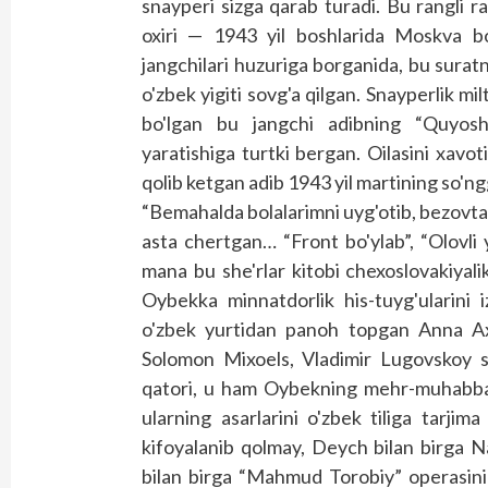
snayperi sizga qarab turadi. Bu rangli 
oxiri — 1943 yil boshlarida Moskva bo'
jangchilari huzuriga borganida, bu surat
o'zbek yigiti sovg'a qilgan. Snayperlik m
bo'lgan bu jangchi adibning “Quyos
yaratishiga turtki bergan. Oilasini xavo
qolib ketgan adib 1943 yil martining so'ng
“Bemahalda bolalarimni uyg'otib, bezovta 
asta chertgan… “Front bo'ylab”, “Olovli yo
mana bu she'rlar kitobi chexoslovakiyal
Oybekka minnatdorlik his-tuyg'ularini i
o'zbek yurtidan panoh topgan Anna Ax
Solomon Mixoels, Vladimir Lugovskoy sin
qatori, u ham Oybekning mehr-muhabbat
ularning asarlarini o'zbek tiliga tarjim
kifoyalanib qolmay, Deych bilan birga Nav
bilan birga “Mahmud Torobiy” operasini