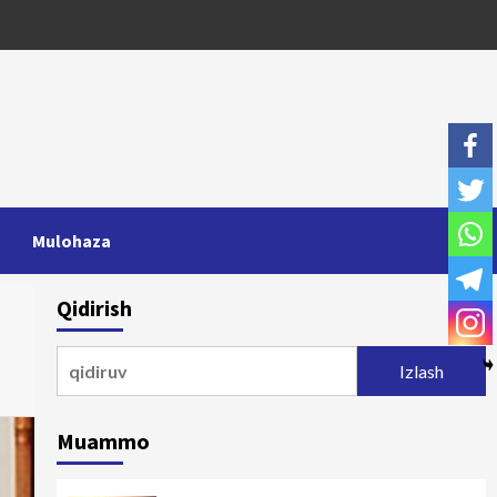
Mulohaza
Qidirish
Qidirshish:
Muammo