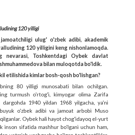
ludining 120 yilligi
amoatchiligi ulug' o'zbek adibi, akademik
ludining 120 yilligini keng nishonlamoqda.
ng nevarasi, Toshkentdagi Oybek davlat
oshmuhammedova bilan muloqotda bo'ldik.
l etilishida kimlar bosh-qosh bo'lishgan?
ing 80 yilligi munosabati bilan ochilgan.
ing turmush o'rtog'i, kimyogar olima Zarifa
u dargohda 1940 yildan 1968 yilgacha, ya'ni
r buyuk o'zbek adibi va jamoat arbobi Muso
ilganlar. Oybek hali hayot chog'idayoq el-yurt
uk inson sifatida mashhur bo'lgani uchun ham,