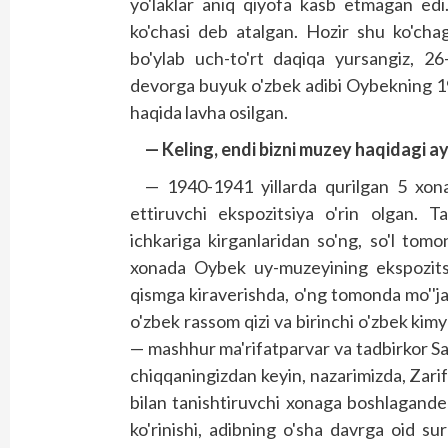
yo'laklar aniq qiyofa kasb etmagan edi
ko'chasi deb atalgan. Hozir shu ko'cha
bo'ylab uch-to'rt daqiqa yursangiz, 26
devorga buyuk o'zbek adibi Oybekning 19
haqida lavha osilgan.
— Keling, endi bizni muzey haqidagi ay
— 1940-1941 yillarda qurilgan 5 xonal
ettiruvchi ekspozitsiya o'rin olgan. T
ichkariga kirganlaridan so'ng, so'l tom
xonada Oybek uy-muzeyining ekspozitsiy
qismga kiraverishda, o'ng tomonda mo''jaz
o'zbek rassom qizi va birinchi o'zbek kim
— mashhur ma'rifatparvar va tadbirkor Sa
chiqqaningizdan keyin, nazarimizda, Zarif
bilan tanishtiruvchi xonaga boshlagande
ko'rinishi, adibning o'sha davrga oid sur