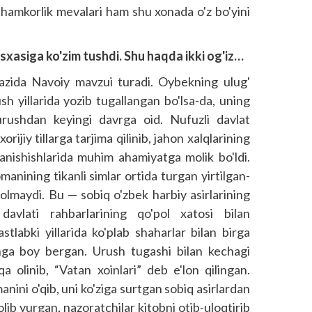
 hamkorlik mevalari ham shu xonada o'z bo'yini
sxasiga ko'zim tushdi. Shu haqda ikki og'iz…
azida Navoiy mavzui turadi. Oybekning ulug'
sh yillarida yozib tugallangan bo'lsa-da, uning
urushdan keyingi davrga oid. Nufuzli davlat
rijiy tillarga tarjima qilinib, jahon xalqlarining
tanishishlarida muhim ahamiyatga molik bo'ldi.
anining tikanli simlar ortida turgan yirtilgan-
olmaydi. Bu — sobiq o'zbek harbiy asirlarining
avlati rahbarlarining qo'pol xatosi bilan
astlabki yillarida ko'plab shaharlar bilan birga
nga boy bergan. Urush tugashi bilan kechagi
 olinib, “Vatan xoinlari” deb e'lon qilingan.
nini o'qib, uni ko'ziga surtgan sobiq asirlardan
 olib yurgan, nazoratchilar kitobni otib-uloqtirib