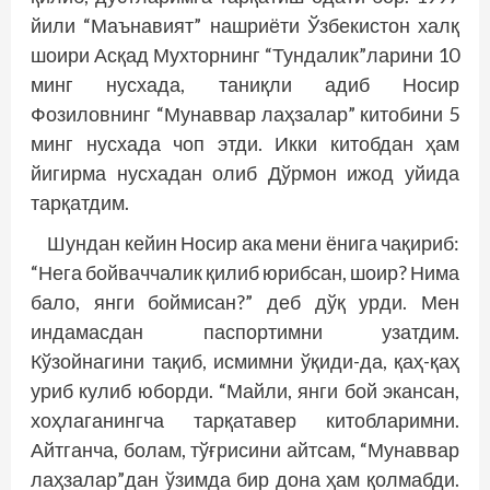
йили “Маънавият” нашриёти Ўзбекистон халқ
шоири Асқад Мухторнинг “Тундалик”ларини 10
минг нусхада, таниқли адиб Носир
Фозиловнинг “Мунаввар лаҳзалар” китобини 5
минг нусхада чоп этди. Икки китобдан ҳам
йигирма нусхадан олиб Дўрмон ижод уйида
тарқатдим.
Шундан кейин Носир ака мени ёнига чақириб:
“Нега бойваччалик қилиб юрибсан, шоир? Нима
бало, янги боймисан?” деб дўқ урди. Мен
индамасдан паспортимни узатдим.
Кўзойнагини тақиб, исмимни ўқиди-да, қаҳ-қаҳ
уриб кулиб юборди. “Майли, янги бой экансан,
хоҳлаганингча тарқатавер китобларимни.
Айтганча, болам, тўғрисини айтсам, “Мунаввар
лаҳзалар”дан ўзимда бир дона ҳам қолмабди.