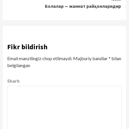
Болалар — жаннат райҳонларидир
Fikr bildirish
Email manzilingiz chop etilmaydi.
Majburiy bandlar
*
bilan
belgilangan
Sharh