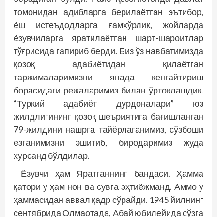
томонидан адибларга берилаётган эътибор,
ёш истеъдодларга ғамхўрлик, жойларда
ёзувчиларга яратилаётган шарт-шароитлар
тўғрисида гапириб берди. Биз ўз навбатимизда
қозоқ адабиётидан қилаётган
таржималаримизни янада кенгайтириш
борасидаги режаларимиз билан ўртоқлашдик.
“Туркий адабиёт дурдоналари” юз
жилдлигининг қозоқ шеъриятига бағишланган
79-жилдини нашрга тайёрлаганимиз, сўзбоши
ёзганимизни эшитиб, биродаримиз жуда
хурсанд бўлдилар.
Ёзувчи ҳам Яратганнинг бандаси. Ҳамма
қатори у ҳам нон ва сувга эҳтиёжманд. Аммо у
ҳаммасидан аввал қадр сўрайди. 1945 йилнинг
сентябрида Олмаотада, Абай юбилейида сўзга