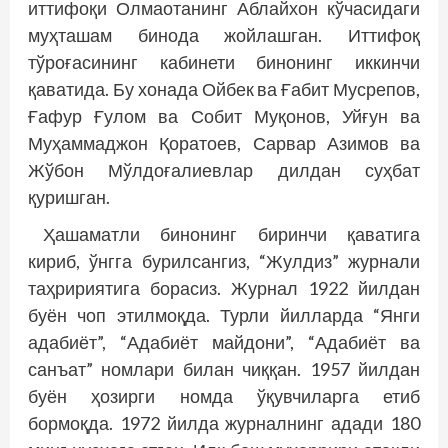
иттифоқи Олмаотанинг Аблайхон кўчасидаги
муҳташам бинода жойлашган. Иттифоқ
тўроғасининг кабинети бинонинг иккинчи
қаватида. Бу хонада Ойбек ва Ғабит Мусрепов,
Ғафур Ғулом ва Собит Муқонов, Уйғун ва
Муҳаммаджон Қоратоев, Сарвар Азимов ва
Жўбон Мўлдоғалиевлар дилдан суҳбат
қуришган.
Ҳашаматли бинонинг биринчи қаватига
кириб, ўнгга бурилсангиз, “Жулдиз” журнали
таҳририятига борасиз. Журнал 1922 йилдан
буён чоп этилмоқда. Турли йилларда “Янги
адабиёт”, “Адабиёт майдони”, “Адабиёт ва
санъат” номлари билан чиққан. 1957 йилдан
буён ҳозирги номда ўқувчиларга етиб
бормоқда. 1972 йилда журналнинг адади 180