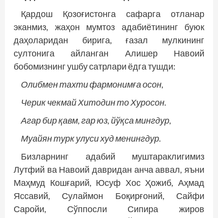
Қардош Қозоғистонга сафарга отланар
эканмиз, жаҳон мумтоз адабиётининг буюк
даҳоларидан бирига, ғазал мулкининг
султонига айланган Алишер Навоий
бобомизнинг ушбу сатрлари ёдга тушди:
Олибмен тахти фармонимға осон,
Черик чекмай Хитодин то Хуросон.
Агар бир қавм, гар юз, йўқса мингдур,
Муайян турк улуси худ менингдур.
Бизларнинг адабий муштараклигимиз
Лутфий ва Навоий давридан анча аввал, яъни
Маҳмуд Кошғарий, Юсуф Хос Ҳожиб, Аҳмад
Яссавий, Сулаймон Боқирғоний, Сайфи
Саройи, Сўппосли Сипира жиров