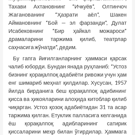
Тахави Ахтановнинг “Ичкуёв”, Олтинчоч
Жаганованинг “Ҳазрати аёл”, Шакен
Аймановнинг “Бой — эл фарзанди”, Дулат
Исабековнинг “Бир ҳайкал можароси”
драмаларини таржима қилиб, театрлар
саҳнасига жўнатди”, дедим.
Бу гапга йиғилганларнинг ҳаммаси қарсак
чалиб юборди. Бундан янада руҳланиб: “Устоз
бизнинг қорақалпоқ адабиёти ривожи учун ҳам
енг шимариб меҳнат қилдилар. Хусусан, 1957
йилда бирданига беш қорақалпоқ адибининг
қисса ва ҳикояларини алоҳида китоблар қилиб
чиқарган. Устоз қозоқ адабиётидан 31 та асар
таржима қилган. Етуклик палласига келганида
ёш қорақалпоқ адибларининг сатирик
қиссаларини меҳр билан ўгирдилар. Ҳаммага