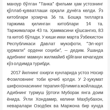
манзур бўлган “Танка” фильми ҳам устознинг
қўллаб-қувватлаши орқали дунёга келди. Ўз
китоблари ҳозирча 36 та. Бошқа тилларга
таржима қилинган китоблари 14 та.
Таржималари 43 та. Ҳаммасини қўшсангиз, 83
та китоб бўлади. У киши икки марта Ўзбекистон
Республикаси Давлат мукофоти, “Эл-юрт
ҳурмати” ордени соҳиби”, — дедим. Ўшанда
адибнинг мамнун жилмайиб қўйгани кечагидек
кўз олдимда турибди.
2017 йилнинг охирги кунларида устоз Носир
Фозиловнинг тоби қочиб қолди. У 2-ҳукумат
шифохонасининг терапия бўлимига жойлашди.
Адибнинг турмуш ўртоғи Муборак янга доим
ёнида. Ўғли Хондамир, келини Маҳбубахон,
неваралари Озодбек ва Маржона бир кунда