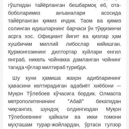
гўштидан тайёрланган бешбармоқ еб, ота-
боболаримиз анъаналари асосида
тайёрланган қимиз ичдик. Таом ва қимиз
солинган идишларнинг барчаси ўн тўққизинчи
асрга хос. Официант йигит ва қизлар ҳам
хушбичим миллий либослар кийишган.
Қурмонғозининг дилтортар куйлари енгил
янграб, никель чойнакка дамланган чойнинг
тагида чўғлар милтираб турибди.
Шу куни ҳамиша жаҳон адибларининг
ҳавасини келтирадиган адабиёт хиёбони —
Муқон Тўлебоев кўчасига бордик. Олмаота
метрополитенининг “Абай” бекатидан
чиқсангиз, шундоқ олдингиздан Муқон
Тўлебоевнинг ҳайкали ва икки томони
муҳташам турар-жойлардан, ўртаси гулзор