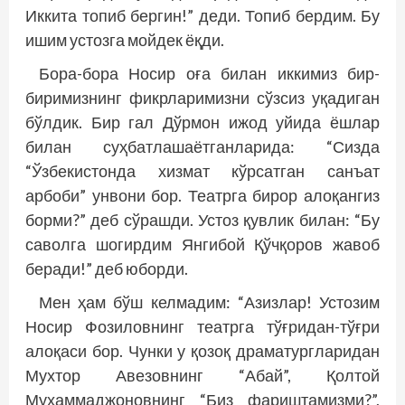
Иккита топиб бергин!” деди. Топиб бердим. Бу
ишим устозга мойдек ёқди.
Бора-бора Носир оға билан иккимиз бир-
биримизнинг фикрларимизни сўзсиз уқадиган
бўлдик. Бир гал Дўрмон ижод уйида ёшлар
билан суҳбатлашаётганларида: “Сизда
“Ўзбекистонда хизмат кўрсатган санъат
арбоби” унвони бор. Театрга бирор алоқангиз
борми?” деб сўрашди. Устоз қувлик билан: “Бу
саволга шогирдим Янгибой Қўчқоров жавоб
беради!” деб юборди.
Мен ҳам бўш келмадим: “Азизлар! Устозим
Носир Фозиловнинг театрга тўғридан-тўғри
алоқаси бор. Чунки у қозоқ драматургларидан
Мухтор Авезовнинг “Абай”, Қолтой
Муҳаммаджоновнинг “Биз фариштамизми?”,