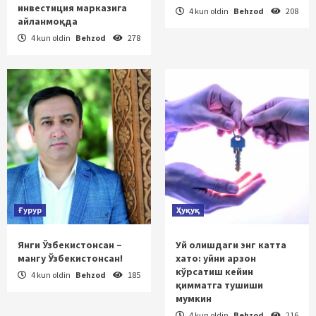
инвестиция марказига
4 kun oldin
Behzod
208
айланмоқда
4 kun oldin
Behzod
278
Ғурур
Ҳуқуқ
Янги Ўзбекистонсан –
Уй олишдаги энг катта
мангу Ўзбекистонсан!
хато: уйни арзон
кўрсатиш кейин
4 kun oldin
Behzod
185
қимматга тушиши
мумкин
4 kun oldin
Behzod
216