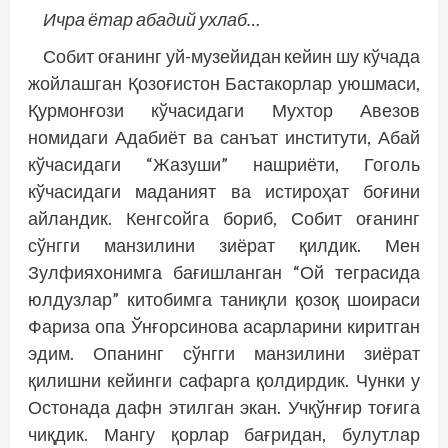
Ичра ётар абадий ухлаб…
Собит оғанинг уй-музейидан кейин шу кўчада
жойлашган Қозоғистон Бастакорлар уюшмаси,
Қурмонғози кўчасидаги Мухтор Авезов
номидаги Адабиёт ва санъат институти, Абай
кўчасидаги “Жазуши” нашриёти, Гоголь
кўчасидаги маданият ва истироҳат боғини
айландик. Кенгсойга бориб, Собит оғанинг
сўнгги манзилини зиёрат қилдик. Мен
Зулфияхонимга бағишланган “Ой теграсида
юлдузлар” китобимга таниқли қозоқ шоираси
Фариза опа Ўнғорсинова асарларини киритган
эдим. Опанинг сўнгги манзилини зиёрат
қилишни кейинги сафарга қолдирдик. Чунки у
Остонада дафн этилган экан. Учқўнғир тоғига
чиқдик. Мангу қорлар бағридан, булутлар