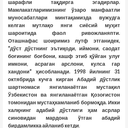
шарафли тақдирга эгадирлар.
Мамлакатларимизнинг ўзаро манфаатли
муносабатлари минтақамизда вужудга
келган мутлақо янги сиёсий муҳит
шароитида фаол ривожланяпти.
Оташнафас шоиримиз лутф этганидек,
“дўст дўстнинг эътиқоди, иймони, саодат
боғининг боғбони, кашф этиб қўйган улуғ
имкони, асраган арслони, кулса гар
хандони” ҳисобланади. 1998 йилнинг 31
октябрида кучга кирган Абадий дўстлик
шартномаси янгиланаётган мустақил
Ўзбекистон ва янгиланаётган Қозоғистон
томонидан мустаҳкамланиб бормоқда. Икки
халқнинг адабий дўстлиги ҳам асрлар
синовидан мардона ўтган абадий
бирдамликка айланиб кетди
.