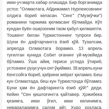
икки-уч марта хабар олишади. Бир борганимда
устоз: “Олмаотага, Абдижамил Нурпеисовнинг
олдига бориб келасан. “Сенг” (“Музкўчки”)
романини таржима қилмасанг бўлмайди. Кўп
кундан буён ошқозоним таом қабул қилмаяпти.
Тошкент билан Туркистоннинг тупроғи бир.
Шуни ён дафтарчангга ёзиб қўй. Тузалсам,
апрелда Олмаотага борамиз. 13 апрель
туғилган кунида Собит оғанинг уй-музейида
бўламиз. Ўша айиқ териси устида ўтириб,
устознинг руҳи учун оят ўқиймиз. 18 апрель куни
Кенгсойга бориб, қабрини зиёрат қиламиз. Беш
кун Олмаотада, беш кун Туркистонда бўламиз.
Буни ҳам ён дафтарингга ёзиб қўй!” деди.
Кейин “Сен қишлоғингга қайтавер. Ҳожибека
қизимга, икки ўғил, икки келинимга,
невараларимга салом айт. Худо хоҳласа,