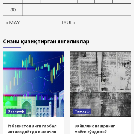
30
« MAY
IYUL »
Сизни қизиқтирган янгиликлар
Эътироф
Таассуф
Ўзбекистон янги глобал
90 йиллик нашрнинг
иқтисодиётда ишончли
маёғи сўндими?