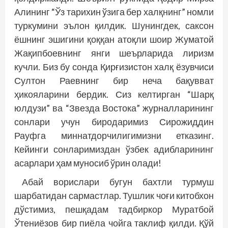
Алининг “Ўз тарихин ўзига бер халқнинг” номли
туркумини эълон қилдик. Шунингдек, саксон
ёшнинг эшигини қоққан атоқли шоир Жуматой
Жақипбоевнинг янги шеърларида лиризм
кучли. Биз бу сонда Қирғизистон халқ ёзувчиси
Султон Раевнинг бир неча бақувват
ҳикояларини бердик. Сиз келтирган “Шарқ
юлдузи” ва “Звезда Востока” журналларининг
сонлари учун биродаримиз Сирожиддин
Рауфга миннатдорчилигимизни етказинг.
Кейинги сонларимиздан ўзбек адибларининг
асарлари ҳам муносиб ўрин олади!
Абай ворислари бугун бахтли турмуш
шарбатидан сармастлар. Тушлик чоғи китобхон
дўстимиз, пешқадам тадбиркор Муратбой
Ўтениёзов бир пиёла чойга таклиф қилди. Қўй