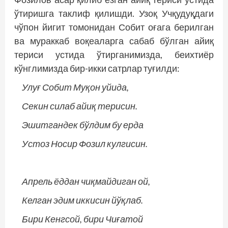
ўтиришга таклиф қилишди. Узоқ Учқудуқдаги
чўпон йигит томонидан Собит оғага берилган
ва мураккаб воқеаларга сабаб бўлган айиқ
териси устида ўтирганимизда, беихтиёр
кўнглимизда бир-икки сатрлар туғилди:
Улуғ Собит Муқон уйида,
Секин силаб айиқ терисин.
Эшитгандек бўлдим бу ерда
Устоз Носир Фозил кулгисин.
Апрель ёддан чиқмайдиган ой,
Келган эдим иккисин йўқлаб.
Бири Кенгсой, бири Чиғатой