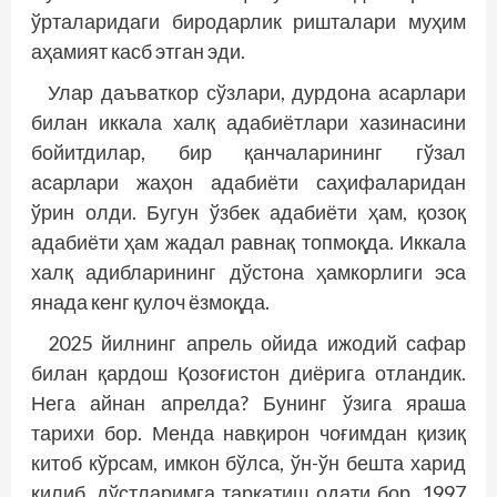
ўрталаридаги биродарлик ришталари муҳим
аҳамият касб этган эди.
Улар даъваткор сўзлари, дурдона асарлари
билан иккала халқ адабиётлари хазинасини
бойитдилар, бир қанчаларининг гўзал
асарлари жаҳон адабиёти саҳифаларидан
ўрин олди. Бугун ўзбек адабиёти ҳам, қозоқ
адабиёти ҳам жадал равнақ топмоқда. Иккала
халқ адибларининг дўстона ҳамкорлиги эса
янада кенг қулоч ёзмоқда.
2025 йилнинг апрель ойида ижодий сафар
билан қардош Қозоғистон диёрига отландик.
Нега айнан апрелда? Бунинг ўзига яраша
тарихи бор. Менда навқирон чоғимдан қизиқ
китоб кўрсам, имкон бўлса, ўн-ўн бешта харид
қилиб, дўстларимга тарқатиш одати бор. 1997