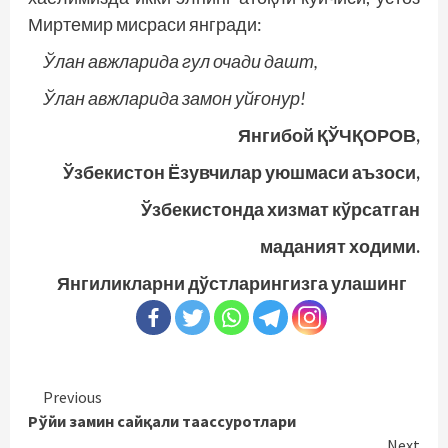
Миртемир мисраси янгради:
Ўлан авжларида гул очади дашт,
Ўлан авжларида замон уйғонур!
Янгибой ҚЎЧҚОРОВ,
Ўзбекистон Ёзувчилар уюшмаси аъзоси,
Ўзбекистонда хизмат кўрсатган
маданият ходими.
Янгиликларни дўстларингизга улашинг
Continue
Previous
Рўйи замин сайқали таассуротлари
Reading
Next