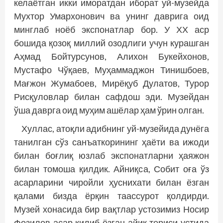
келаётган икки иморатдан иборат уй-музейда
Мухтор Умархонович ва унинг даврига оид
минглаб ноёб экспонатлар бор. У ХХ аср
бошида қозоқ миллий озодлиги учун курашган
Аҳмад Бойтурсунов, Алихон Букейхонов,
Мустафо Чўқаев, Муҳаммаджон Тинишбоев,
Мағжон Жумабоев, Мирёқуб Дулатов, Турор
Рисқуловлар билан сафдош эди. Музейдан
ўша даврга оид муҳим ашёлар ҳам ўрин олган.
Хуллас, атоқли адибнинг уй-музейида дунёга
танилган сўз санъаткорининг ҳаёти ва ижоди
билан боғлиқ юзлаб экспонатларни ҳаяжон
билан томоша қилдик. Айниқса, Собит оға ўз
асарларини чиройли ҳуснихати билан ёзган
қалами бизда ёрқин таассурот қолдирди.
Музей хонасида бир вақтлар устозимиз Носир
Фозилов асар қилиб ёзган айиқ териси устида