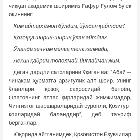
чиққан академик шоиримиз Ғафур Ғулом буюк
оқиннинг:
Ким айтар: ёмон бўлдим, йўлдан қайтдим?
Қозоққа ширин-ширин ўлан айтдим.
Ўланда ҳеч ким менга тенг келмади,
Лекин қадрим тополмай, йиғлайман жим.
деган дардли сатрларини ўқиган ва: “Абай —
чинакам ҳурматга арзигулик алп шоир. Унинг
ўланлари қозоқ саҳросидай бепоён,
Олатовнинг атлас қирларидай жимжимадор,
Чингизтоғ шаршараларидай суронли, Қозиғурт
қояларидай баланддир”, деб таъриф
берганлар.
Юқорида айтганимдек, Қозоғистон Ёзувчилар