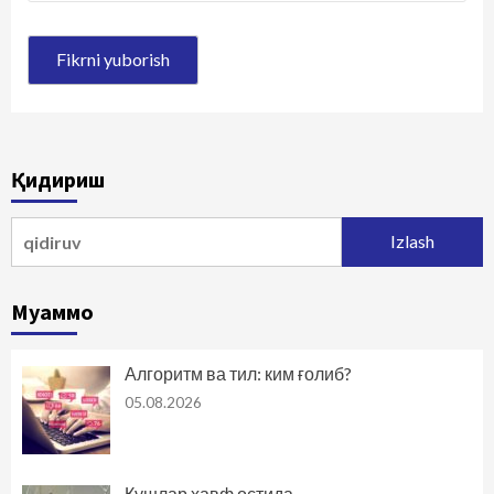
Қидириш
Qidirshish:
Муаммо
Алгоритм ва тил: ким ғолиб?
05.08.2026
Қушлар хавф остида