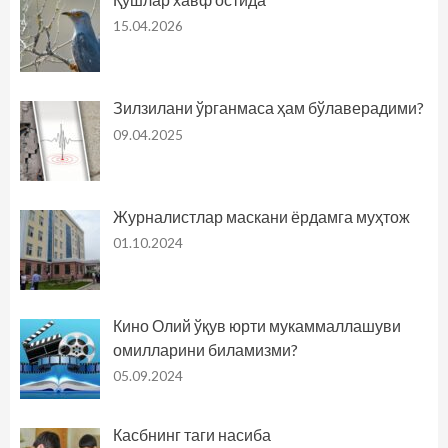
15.04.2026
Зилзилани ўрганмаса ҳам бўлаверадими?
09.04.2025
Журналистлар маскани ёрдамга муҳтож
01.10.2024
Кино Олий ўқув юрти мукаммаллашуви
омилларини биламизми?
05.09.2024
Касбнинг таги насиба