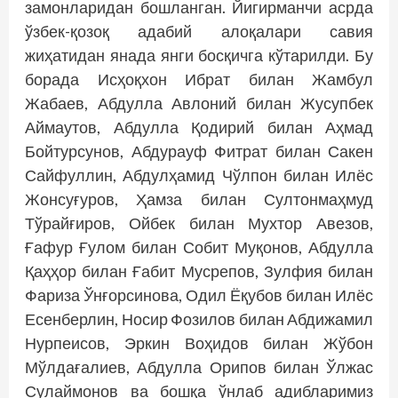
замонларидан бошланган. Йигирманчи асрда
ўзбек-қозоқ адабий алоқалари савия
жиҳатидан янада янги босқичга кўтарилди. Бу
борада Исҳоқхон Ибрат билан Жамбул
Жабаев, Абдулла Авлоний билан Жусупбек
Аймаутов, Абдулла Қодирий билан Аҳмад
Бойтурсунов, Абдурауф Фитрат билан Сакен
Сайфуллин, Абдулҳамид Чўлпон билан Илёс
Жонсуғуров, Ҳамза билан Султонмаҳмуд
Тўрайғиров, Ойбек билан Мухтор Авезов,
Ғафур Ғулом билан Собит Муқонов, Абдулла
Қаҳҳор билан Ғабит Мусрепов, Зулфия билан
Фариза Ўнғорсинова, Одил Ёқубов билан Илёс
Есенберлин, Носир Фозилов билан Абдижамил
Нурпеисов, Эркин Воҳидов билан Жўбон
Мўлдағалиев, Абдулла Орипов билан Ўлжас
Сулаймонов ва бошқа ўнлаб адибларимиз