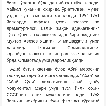
билан ўралган йўлакдан иборат кўча келади.
Ҳайкал кўчанинг охирида ўрнатилган. Чунки
ундан сўл томондаги хонадонда 1951-1961
йилларда нафақат қозоқ прозаси ва
драматургияси, балки жаҳон адабиётининг
кўзга кўринган классикларидан бири, академик
Мухтор Авезов яшаган. У машаққатли умри
давомида Чингизтов, Семипалатинск,
Оренбург, Тошкент, Ленинград, Москва, Қизил
Ўрда, Олмаотада умргузаронлик қилди.
Адиб бутун ҳаётини буюк Абай меросини
тадқиқ ва тарғиб этишга бағишлади. “Абай” ва
“Абай йўли” дилогиясини ёзиб, ушбу
монументал асари учун 1959 йили собиқ
СССРнинг олий мукофотини олди. 1963
йилнинг ноябридан буён фаолият кўрсатиб