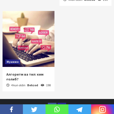
Муаммо
Алгоритм ва тил: ким
ғолиб?
4 kun oldin
Behzod
198
Facebook
Telegram