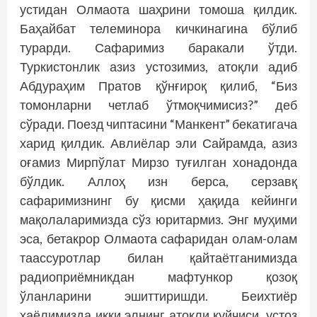
устидан Олмаота шаҳрини томоша қилдик.
Баҳайбат телеминора кичкинагина бўлиб
турарди. Сафаримиз баракали ўтди.
Туркистонлик азиз устозимиз, атоқли адиб
Абдураҳим Пратов қўнғироқ қилиб, “Биз
томонларни четлаб ўтмоқчимисиз?” деб
сўради. Поезд чиптасини “Манкент” бекатигача
харид қилдик. Авлиёлар эли Сайрамда, азиз
оғамиз Мирпўлат Мирзо туғилган хонадонда
бўлдик. Аллоҳ изн берса, серзавқ
сафаримизнинг бу қисми ҳақида кейинги
мақолаларимизда сўз юритармиз. Энг муҳими
эса, бетакрор Олмаота сафаридан олам-олам
таассуротлар билан қайтаётганимизда
радиоприёмникдан мафтункор қозоқ
ўланларини эшиттиришди. Беихтиёр
хаёлимизда икки элнинг атоқли куйчиси, устоз