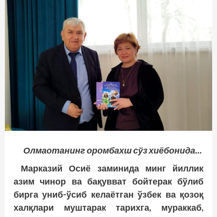
Олмаотанинг оромбахш сўз хиёбонида…
Марказий Осиё заминида минг йиллик
азим чинор ва бақувват бойтерак бўлиб
бирга униб-ўсиб келаётган ўзбек ва қозоқ
халқлари муштарак тарихга, мураккаб,