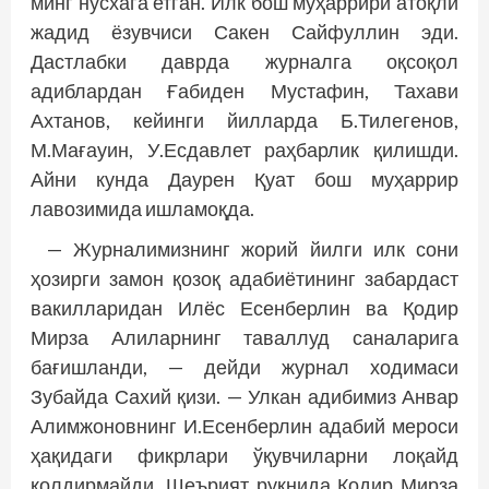
минг нусхага етган. Илк бош муҳаррири атоқли
жадид ёзувчиси Сакен Сайфуллин эди.
Дастлабки даврда журналга оқсоқол
адиблардан Ғабиден Мустафин, Тахави
Ахтанов, кейинги йилларда Б.Тилегенов,
М.Мағауин, У.Есдавлет раҳбарлик қилишди.
Айни кунда Даурен Қуат бош муҳаррир
лавозимида ишламоқда.
— Журналимизнинг жорий йилги илк сони
ҳозирги замон қозоқ адабиётининг забардаст
вакилларидан Илёс Есенберлин ва Қодир
Мирза Алиларнинг таваллуд саналарига
бағишланди, — дейди журнал ходимаси
Зубайда Сахий қизи. — Улкан адибимиз Анвар
Алимжоновнинг И.Есенберлин адабий мероси
ҳақидаги фикрлари ўқувчиларни лоқайд
қолдирмайди. Шеърият рукнида Қодир Мирза