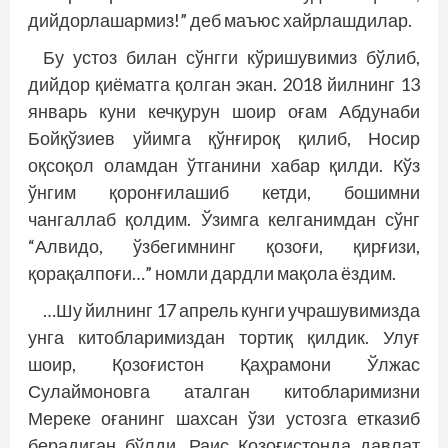
дийдорлашармиз!” деб маъюс хайрлашдилар.
Бу устоз билан сўнгги кўришувимиз бўлиб,
дийдор қиёматга қолган экан. 2018 йилнинг 13
январь куни кечқурун шоир оғам Абдунаби
Бойқўзиев уйимга қўнғироқ қилиб, Носир
оқсоқол оламдан ўтганини хабар қилди. Кўз
ўнгим қоронғилашиб кетди, бошимни
чангаллаб қолдим. Ўзимга келганимдан сўнг
“Алвидо, ўзбегимнинг қозоғи, қирғизи,
қорақалпоғи…” номли дардли мақола ёздим.
…Шу йилнинг 17 апрель кунги учрашувимизда
унга китобларимиздан тортиқ қилдик. Улуғ
шоир, Қозоғистон Қаҳрамони Ўлжас
Сулаймоновга аталган китобларимизни
Мереке оғанинг шахсан ўзи устозга етказиб
берадиган бўлди. Раис Қозоғистонда давлат