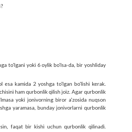
i?
ga to'lgani yoki 6 oylik bo'lsa-da, bir yoshliday
l esa kamida 2 yoshga to'lgan bo'lishi kerak.
isini ham qurbonlik qilish joiz. Agar qurbonlik
'lmasa yoki jonivorning biror a'zosida nuqson
ilishga yaramasa, bunday jonivorlarni qurbonlik
in, faqat bir kishi uchun qurbonlik qilinadi.