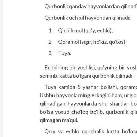
Qurbonlik qanday hayvonlardan qilinad
Qurbonlik uch xil hayvondan qilinadi:
Qichik mol (qo'y, echki);
Qoramol (sigir, ho'kiz, qo'tos);
Tuya.
Echkining bir yoshlisi, qo'yning bir yosh
semirib, katta bo'lgani qurbonlik qilinadi.
Tuya kamida 5 yashar bo'lishi, qoramo
Ushbu hayvonlarning erkagini ham, urg'och
qilinadigan hayvonlarda shu shartlar bo
bo'lsa yoxud cho'loq bo'lib, qurbonlik q
qilmagan ma'qul.
Qo'y va echki qanchalik katta bo'lmas