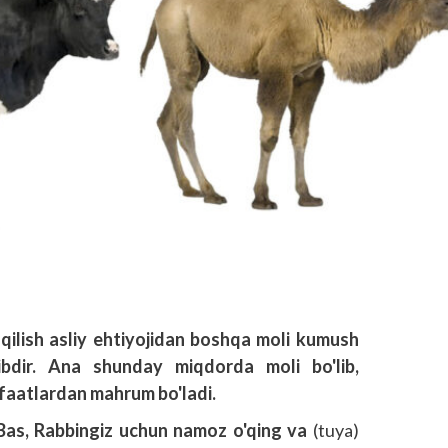
k qilish asliy ehtiyojidan boshqa moli kumush
bdir. Ana shunday miqdorda moli bo'lib,
faatlardan mahrum bo'ladi.
Bas, Rabbingiz uchun namoz o'qing va
(tuya)