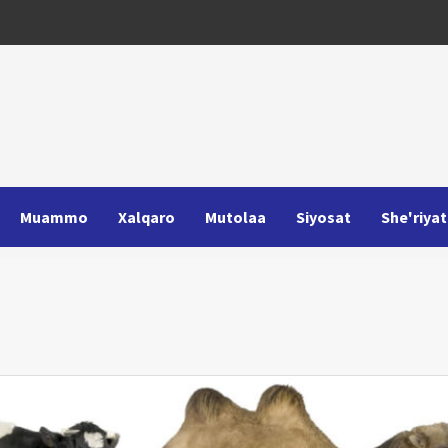
Muammo
Xalqaro
Mutolaa
Siyosat
She'riyat