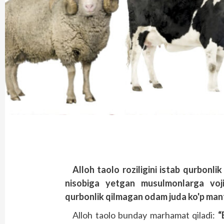
Alloh taolo roziligini istab qurbonli
nisobiga yetgan musulmonlarga voji
qurbonlik qilmagan odam juda ko'p man
Alloh taolo bunday marhamat qiladi:
“