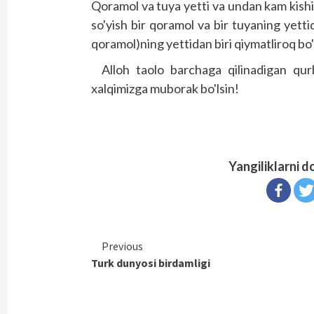
Qoramol va tuya yetti va undan kam kishila
so'yish bir qoramol va bir tuyaning yetti
qoramol)ning yettidan biri qiymatliroq bo'l
Alloh taolo barchaga qilinadigan qurb
xalqimizga muborak bo'lsin!
Yangiliklarni d
Continue
Previous
Turk dunyosi birdamligi
Reading