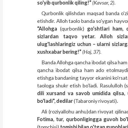
so'yib qurbonlik qiling!”
(Kavsar, 2)
.
Qurbonlik qilishdan maqsad banda o'zi
etishdir. Alloh taolo banda so'ygan hay
“Allohga
(qurbonlik)
go'shtlari ham, 
sizlardan taqvo yetar. Alloh sizl
ulug'lashlaringiz uchun – ularni sizlar
xushxabar bering!”
(Haj, 37).
Banda Allohga qancha ibodat qilsa ham 
qancha ibodat qilsa ham ado etolmaydi.
etishga bandaning tayyor ekanini ko'rsata
taologa shukr etish bo'ladi. Rasululloh (s
dili xursand va savob umidida qilsa,
bo'ladi”, dedilar
(Tabaroniy rivoyati)
.
Ali (roziyallohu anhu)dan rivoyat qilina
Fotima, tur, qurbonligingga guvoh bo'l
(tomchisi)
tomishi bilan o'tgan gunohlari