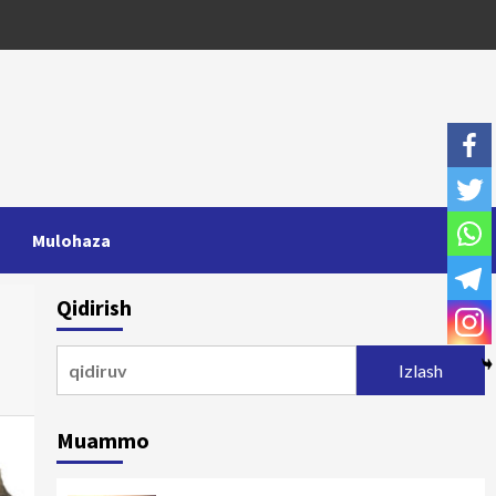
Mulohaza
Qidirish
Qidirshish:
Muammo