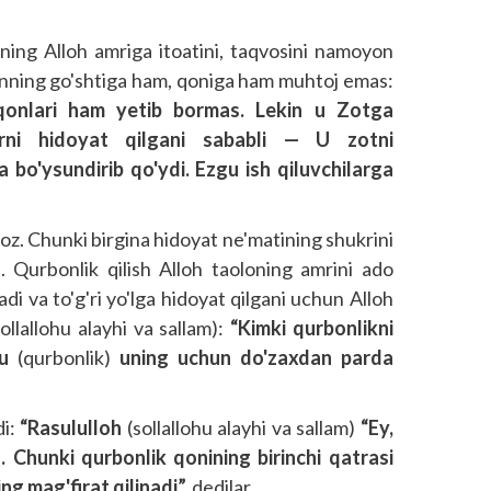
ning Alloh amriga itoatini, taqvosini namoyon
vonning go'shtiga ham, qoniga ham muhtoj emas:
qonlari ham yetib bormas. Lekin u Zotga
arni hidoyat qilgani sababli — U zotni
ga bo'ysundirib qo'ydi. Ezgu ish qiluvchilarga
oz. Chunki birgina hidoyat ne'matining shukrini
 Qurbonlik qilish Alloh taoloning amrini ado
di va to'g'ri yo'lga hidoyat qilgani uchun Alloh
ollallohu alayhi va sallam):
“Kimki qurbonlikni
 u
(qurbonlik)
uning uchun do'zaxdan parda
di:
“Rasululloh
(sollallohu alayhi va sallam)
“Ey,
. Chunki qurbonlik qonining birinchi qatrasi
ng mag'firat qilinadi”,
dedilar.