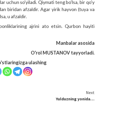
r uchun so'yiladi. Qiymati teng bo'lsa, bir qo'y
dan biridan afzaldir. Agar yirik hayvon (tuya va
sa, u afzaldir.
onliklarining ajrini ato etsin. Qurbon hayiti
Manbalar asosida
O'rol MUSTANOV tayyorladi.
o'stlaringizga ulashing
Next
Yulduzning yonida…