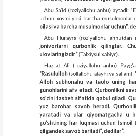
Abu Sa'id (roziyallohu anhu) aytadi: “
uchun xosmi yoki barcha musulmonlar u
oilasi va barcha musulmonlar uchun”, ded
Abu Hurayra (roziyallohu anhu)dan r
jonivorlarni qurbonlik qilinglar. C
ulovlaringizdir”
(Talxiysul xabiyr).
Hazrat Ali (roziyallohu anhu) Payg'am
“Rasululloh
(sollallohu alayhi va sallam)
:
Alloh subhonahu va taolo uning ha
gunohlarini afv etadi. Qurbonlikni sav
so'zini tasbeh sifatida qabul qiladi. 
yuz barobar savob beradi. Qurbonli
yaratadi va ular qiyomatgacha u ba
go'shtining har luqmasi uchun Ismoil
qilgandek savob beriladi”, dedilar”.