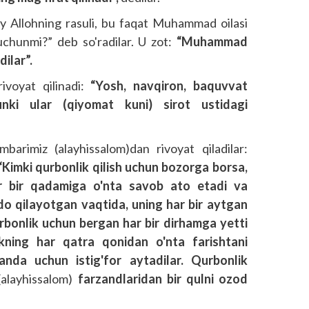
Ey Allohning rasuli, bu faqat Muhammad oilasi
chunmi?” deb so'radilar. U zot:
“Muhammad
ilar”.
ivoyat qilinadi:
“Yosh, navqiron, baquvvat
hunki ular (qiyomat kuni) sirot ustidagi
barimiz (alayhissalom)dan rivoyat qiladilar:
 “Kimki qurbonlik qilish uchun bozorga borsa,
r bir qadamiga o'nta savob ato etadi va
do qilayotgan vaqtida, uning har bir aytgan
Qurbonlik uchun bergan har bir dirhamga yetti
kning har qatra qonidan o'nta farishtani
nda uchun istig'for aytadilar. Qurbonlik
(alayhissalom)
farzandlaridan bir qulni ozod