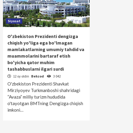
Siyosat
O'zbekiston Prezidenti dengizga
chiqish yo'liga ega bo'lmagan
mamlakatlarning umumiy tahdid va
muammolarini bartaraf etish
bo'yicha qator muhim
tashabbuslarni ilgari surdi
12 oy oldin
Behzod
3 042
O'zbekiston Prezidenti Shavkat
Mirziyoyev Turkmanboshi shahridagi
“Avaza” milliy turizm hududida
o'tayotgan BMTning Dengizga chiqish
imkoni…