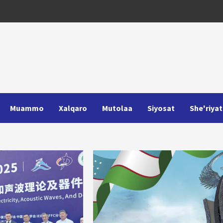
Muammo
Xalqaro
Mutolaa
Siyosat
She'riyat