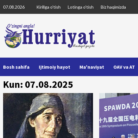
Skip
07.08.2026
Kirillga o'tish
Lotinga o'tish
Biz haqimizda
to
content
Bosh sahifa
Ijtimoiy hayot
Ma'naviyat
OAV va AT
Kun: 07.08.2025