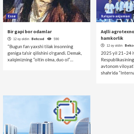
Esse
Xalqaro anjuman
Bir gapi bor odamlar
Aqlli agrotexn
hamkorlik
12 oy oldin
Behzod
590
12 oy oldin
Behz
“Bugun fan yaxshi tilak insonning
geniga ta'sir qilishini o'rgandi. Demak,
2025 yil 21–24 i
xalqimizning “oltin olma, duo ol”…
Respublikasinin
avtonom viloyati
shahrida “Intern