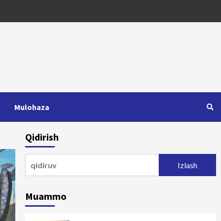
Mulohaza
Qidirish
Qidirshish:
Muammo