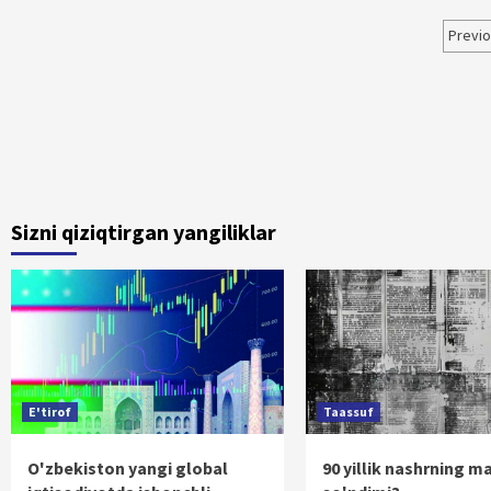
Maq
Previ
bo‘
har
Sizni qiziqtirgan yangiliklar
E'tirof
Taassuf
O'zbekiston yangi global
90 yillik nashrning m