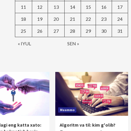
11
12
13
14
15
16
17
18
19
20
21
22
23
24
25
26
27
28
29
30
31
« IYUL
SEN »
Muammo
dagi eng katta xato:
Algoritm va til: kim g'olib?