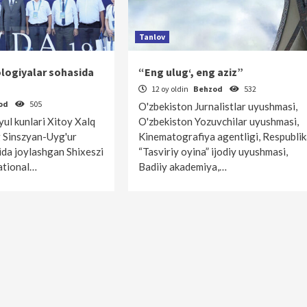
Tanlov
ologiyalar sohasida
“Eng ulug‘, eng aziz”
12 oy oldin
Behzod
532
od
505
O'zbekiston Jurnalistlar uyushmasi,
yul kunlari Xitoy Xalq
O'zbekiston Yozuvchilar uyushmasi,
g Sinszyan-Uyg'ur
Kinematografiya agentligi, Respublik
da joylashgan Shixeszi
“Tasviriy oyina” ijodiy uyushmasi,
ational…
Badiiy akademiya,…