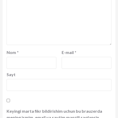
Nom
*
E-mail
*
Sayt
Keyingi marta fikr bildirishim uchun bu brauzerda
mening ismim, email va saytim manzili saqlansin.