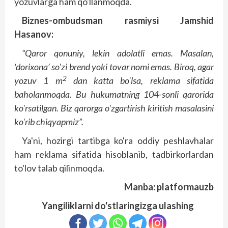
yozuvlarga ham qo'llanmoqda.
Biznes-ombudsman rasmiysi Jamshid
Hasanov:
“Qaror qonuniy, lekin adolatli emas. Masalan,
‘dorixona’ so'zi brend yoki tovar nomi emas. Biroq, agar
2
yozuv 1 m
dan katta bo'lsa, reklama sifatida
baholanmoqda. Bu hukumatning 104-sonli qarorida
ko'rsatilgan. Biz qarorga o'zgartirish kiritish masalasini
ko'rib chiqyapmiz”.
Ya'ni, hozirgi tartibga ko'ra oddiy peshlavhalar
ham reklama sifatida hisoblanib, tadbirkorlardan
to'lov talab qilinmoqda.
Manba: platformauzb
Yangiliklarni do'stlaringizga ulashing