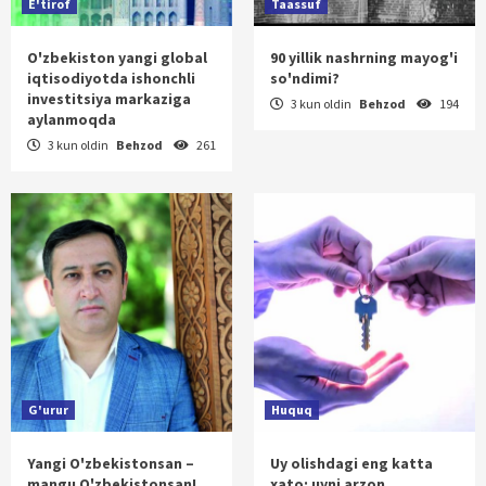
E'tirof
Taassuf
O'zbekiston yangi global
90 yillik nashrning mayog'i
iqtisodiyotda ishonchli
so'ndimi?
investitsiya markaziga
3 kun oldin
Behzod
194
aylanmoqda
3 kun oldin
Behzod
261
G'urur
Huquq
Yangi O'zbekistonsan –
Uy olishdagi eng katta
mangu O'zbekistonsan!
xato: uyni arzon