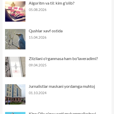
Algoritm va til: kim g'olib?
05.08.2026
Qushlar xavf ostida
15.04.2026
Zilzilani o'rganmasa ham bo'laveradimi?
09.04.2025
Jurnalistlar maskani yordamga muhtoj
01.10.2024
Kino Oliy o'quv yurti mukammallashuvi