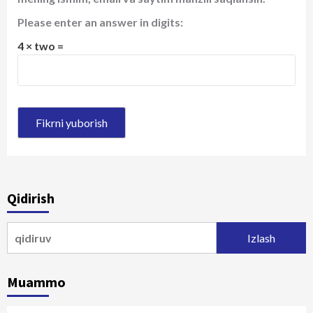
Please enter an answer in digits:
4 × two =
Qidirish
Qidirshish:
Muammo