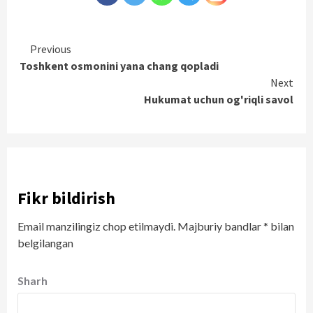
Continue
Previous
Toshkent osmonini yana chang qopladi
Reading
Next
Hukumat uchun og'riqli savol
Fikr bildirish
Email manzilingiz chop etilmaydi.
Majburiy bandlar
*
bilan
belgilangan
Sharh