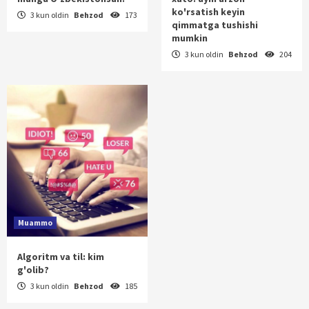
ko'rsatish keyin
3 kun oldin
Behzod
173
qimmatga tushishi
mumkin
3 kun oldin
Behzod
204
Muammo
Algoritm va til: kim
g'olib?
3 kun oldin
Behzod
185