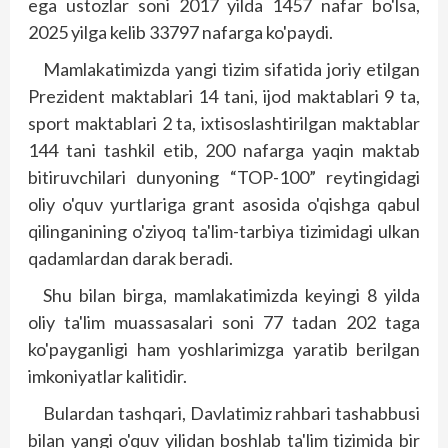
ega ustozlar soni 2017 yilda 1457 nafar bo'lsa,
2025 yilga kelib 33797 nafarga ko'paydi.
Mamlakatimizda yangi tizim sifatida joriy etilgan
Prezident maktablari 14 tani, ijod maktablari 9 ta,
sport maktablari 2 ta, ixtisoslashtirilgan maktablar
144 tani tashkil etib, 200 nafarga yaqin maktab
bitiruvchilari dunyoning “TOP-100” reytingidagi
oliy o'quv yurtlariga grant asosida o'qishga qabul
qilinganining o'ziyoq ta'lim-tarbiya tizimidagi ulkan
qadamlardan darak beradi.
Shu bilan birga, mamlakatimizda keyingi 8 yilda
oliy ta'lim muassasalari soni 77 tadan 202 taga
ko'payganligi ham yoshlarimizga yaratib berilgan
imkoniyatlar kalitidir.
Bulardan tashqari, Davlatimiz rahbari tashabbusi
bilan yangi o'quv yilidan boshlab ta'lim tizimida bir