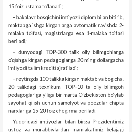
15 foiz ustama to'lanadi;
– bakalavr bosqichini imtiyozli diplom bilan bitirib,
maktabga ishga kirganlarga avtomatik ravishda 2-
malaka toifasi, magistrlarga esa 1-malaka toifasi
beriladi;
– dunyodagi TOP-300 talik oliy bilimgohlarga
o'qishga kirgan pedagoglarga 20 ming dollargacha
imtiyozli ta'lim krediti ajratiladi;
– reytingda 100 talikka kirgan maktab va bog'cha,
20 talikdagi texnikum, TOP-10 ta oliy bilimgoh
pedagoglariga yiliga bir marta O'zbekiston bo'ylab
sayohat qilish uchun samolyot va poezdlar chipta
narxlariga 15-20 foiz chegirma beriladi.
Yuqoridagi imtiyozlar bilan birga Prezidentimiz
ustoz va murabbiylardan mamlakatimiz kelajagi