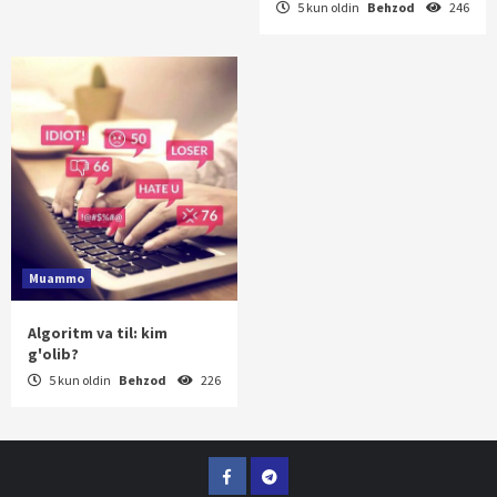
5 kun oldin
Behzod
246
Muammo
Algoritm va til: kim
g'olib?
5 kun oldin
Behzod
226
Facebook
Telegram