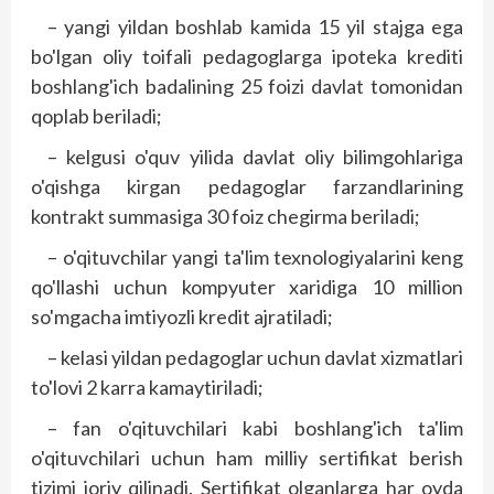
– yangi yildan boshlab kamida 15 yil stajga ega
bo'lgan oliy toifali pedagoglarga ipoteka krediti
boshlang'ich badalining 25 foizi davlat tomonidan
qoplab beriladi;
– kelgusi o'quv yilida davlat oliy bilimgohlariga
o'qishga kirgan pedagoglar farzandlarining
kontrakt summasiga 30 foiz chegirma beriladi;
– o'qituvchilar yangi ta'lim texnologiyalarini keng
qo'llashi uchun kompyuter xaridiga 10 million
so'mgacha imtiyozli kredit ajratiladi;
– kelasi yildan pedagoglar uchun davlat xizmatlari
to'lovi 2 karra kamaytiriladi;
– fan o'qituvchilari kabi boshlang'ich ta'lim
o'qituvchilari uchun ham milliy sertifikat berish
tizimi joriy qilinadi. Sertifikat olganlarga har oyda