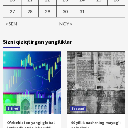
27
28
29
30
31
« SEN
NOY »
Sizni qiziqtirgan yangiliklar
E'tirof
Taassuf
O'zbekiston yangi global
90 yillik nashrning mayog'i
iqtisodiyotda ishonchli
so'ndimi?