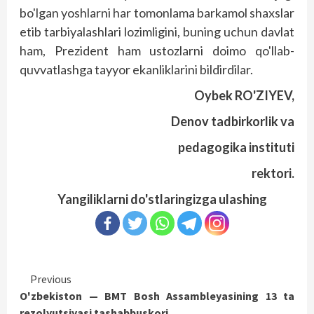
bo'lgan yoshlarni har tomonlama barkamol shaxslar
etib tarbiyalashlari lozimligini, buning uchun davlat
ham, Prezident ham ustozlarni doimo qo'llab-
quvvatlashga tayyor ekanliklarini bildirdilar.
Oybek RO'ZIYEV,
Denov tadbirkorlik va
pedagogika instituti
rektori.
Yangiliklarni do'stlaringizga ulashing
Continue
Previous
O'zbekiston — BMT Bosh Assambleyasining 13 ta
Reading
rezolyutsiyasi tashabbuskori