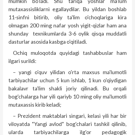
mumkin bo'ladi. Shu tariqa yoshlar ma'lum
mutaxassisliklarni egallaydilar. Bu yildan boshlab
11-sinfni bitirib, oliy ta'lim o'choqlariga kira
olmagan 200 ming nafar yosh yigit-qizlar ham ana
shunday texnikumlarda 3-6 oylik qisqa muddatli
dasturlar asosida kasbga o'qitiladi.
Ochiq muloqotda quyidagi tashabbuslar ham
ilgari surildi:
– yangi o'quv yilidan o'rta maxsus ma'lumotli
tarbiyachilar uchun 5 kun ishlab, 1 kun o'qiydigan
bakalavr ta'lim shakli joriy qilinadi. Bu orqali
bog'chalarga har yili qariyb 10 ming oliy ma'lumotli
mutaxassis kirib keladi;
– Prezident maktablari singari, kelasi yili har bir
viloyatda “Yangi avlod” bog'chalari tashkil qilinib,
ularda tarbiyachilarga ilg'or pedagogik