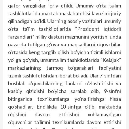
qator yangiliklar joriy etildi. Umumiy o'rta ta'lim
tashkilotlarida maktab maslahatchisi lavozimi joriy
qilinadigan bo'ldi. Ularning asosiy vazifalari umumiy
o'rta ta'lim tashkilotlarida “Prezident iqtidorli
farzandlari” milliy dasturi mazmunini yoritish, unda
nazarda tutilgan g'oya va maqsadlarni o'quvchilar
o'rtasida keng targ'ib qilish bo'yicha tizimli ishlarni
yo'lga qo'yish, umumta'lim tashkilotlarida “Kelajak”
markazlarining tarmoq to'garaklari faoliyatini
tizimli tashkil etishdan iborat bo'ladi. Ular 7-sinfdan
boshlab o'quvchilarning fanlarni o'zlashtirishi va
kasbiy qiziqishi bo'yicha saralab olib, 9-sinfni
bitirganida texnikumlarga yo'naltirishga hissa
qo'shadilar. Endilikda 10-sinfga o'tib, maktabda
o'qishini davom ettirishni xohlamaydigan
o'quvchilar ta'limni texnikumlarda davom ettirishi