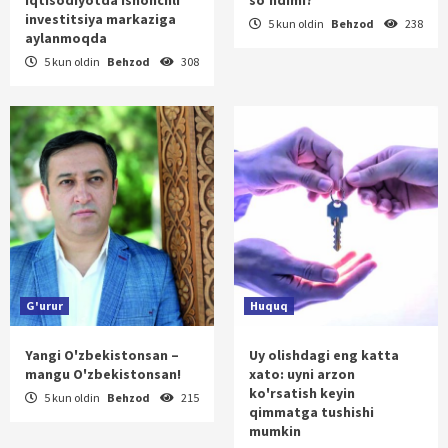
investitsiya markaziga
5 kun oldin
Behzod
238
aylanmoqda
5 kun oldin
Behzod
308
G'urur
Huquq
Yangi O'zbekistonsan –
Uy olishdagi eng katta
mangu O'zbekistonsan!
xato: uyni arzon
ko'rsatish keyin
5 kun oldin
Behzod
215
qimmatga tushishi
mumkin