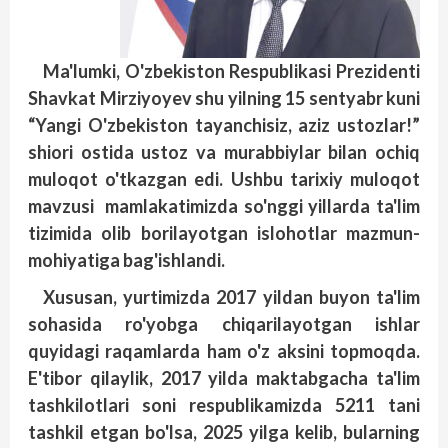
Ma'lumki, O'zbekiston Respublikasi Prezidenti
Shavkat Mirziyoyev shu yilning 15 sentyabr kuni
“Yangi O'zbekiston tayanchisiz, aziz ustozlar!”
shiori ostida ustoz va murabbiylar bilan ochiq
muloqot o'tkazgan edi. Ushbu tarixiy muloqot
mavzusi mamlakatimizda so'nggi yillarda ta'lim
tizimida olib borilayotgan islohotlar mazmun-
mohiyatiga bag'ishlandi.
Xususan, yurtimizda 2017 yildan buyon ta'lim
sohasida ro'yobga chiqarilayotgan ishlar
quyidagi raqamlarda ham o'z aksini topmoqda.
E'tibor qilaylik, 2017 yilda maktabgacha ta'lim
tashkilotlari soni respublikamizda 5211 tani
tashkil etgan bo'lsa, 2025 yilga kelib, bularning