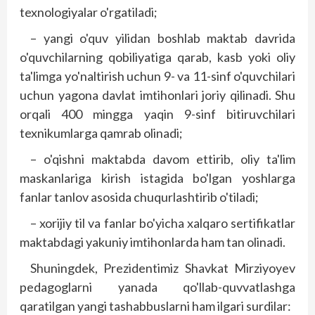
texnologiyalar o'rgatiladi;
– yangi o'quv yilidan boshlab maktab davrida
o'quvchilarning qobiliyatiga qarab, kasb yoki oliy
ta'limga yo'naltirish uchun 9- va 11-sinf o'quvchilari
uchun yagona davlat imtihonlari joriy qilinadi. Shu
orqali 400 mingga yaqin 9-sinf bitiruvchilari
texnikumlarga qamrab olinadi;
– o'qishni maktabda davom ettirib, oliy ta'lim
maskanlariga kirish istagida bo'lgan yoshlarga
fanlar tanlov asosida chuqurlashtirib o'tiladi;
– xorijiy til va fanlar bo'yicha xalqaro sertifikatlar
maktabdagi yakuniy imtihonlarda ham tan olinadi.
Shuningdek, Prezidentimiz Shavkat Mirziyoyev
pedagoglarni yanada qo'llab-quvvatlashga
qaratilgan yangi tashabbuslarni ham ilgari surdilar: