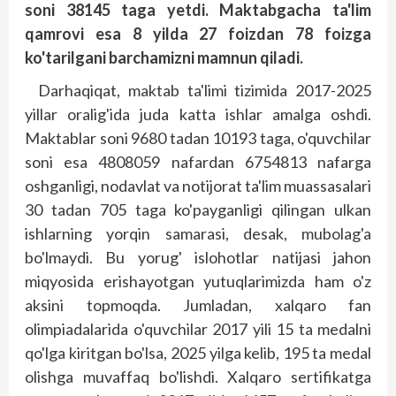
soni 38145 taga yetdi. Maktabgacha ta'lim
qamrovi esa 8 yilda 27 foizdan 78 foizga
ko'tarilgani barchamizni mamnun qiladi.
Darhaqiqat, maktab ta'limi tizimida 2017-2025
yillar oralig'ida juda katta ishlar amalga oshdi.
Maktablar soni 9680 tadan 10193 taga, o'quvchilar
soni esa 4808059 nafardan 6754813 nafarga
oshganligi, nodavlat va notijorat ta'lim muassasalari
30 tadan 705 taga ko'payganligi qilingan ulkan
ishlarning yorqin samarasi, desak, mubolag'a
bo'lmaydi. Bu yorug' islohotlar natijasi jahon
miqyosida erishayotgan yutuqlarimizda ham o'z
aksini topmoqda. Jumladan, xalqaro fan
olimpiadalarida o'quvchilar 2017 yili 15 ta medalni
qo'lga kiritgan bo'lsa, 2025 yilga kelib, 195 ta medal
olishga muvaffaq bo'lishdi. Xalqaro sertifikatga