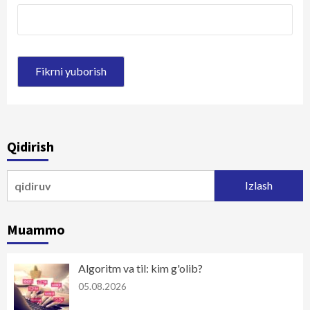
Qidirish
Qidirshish:
Muammo
Algoritm va til: kim g'olib?
05.08.2026