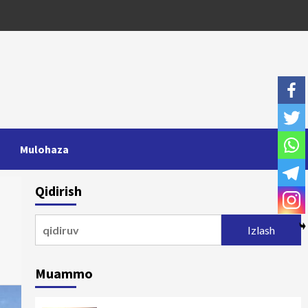
Mulohaza
Qidirish
Qidirshish:
Muammo