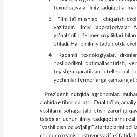
texnologiyalar ilmiy tadqiqotlar mar
“Ilm-ta'lim-ishlab chiqarish-ek
vazifadir. Ilmiy laboratoriyalar
yo'naltirilib, fermer xo'jaliklari bil
etiladi. Har bir ilmiy tadqiqotda ekolo
Raqamli texnologiyalar, dronla
hosildorlikni optimallashtirish, y
tejashga qaratilgan intellektual bo
yechimlar fermerlarga kam xarajat bi
Prezident nutqida agronomlar, muhan
alohida e'tibor qaratdi. Dual ta'lim, amaliy
yoshlarni sohaga jalb etish zarurligi qa
talabalar uchun ilmiy tadqiqotlarni rea
“yashil qishloq xo'jaligi” startaplarini qo
chuqur o'rganish ustuvor vazifa sifatida b