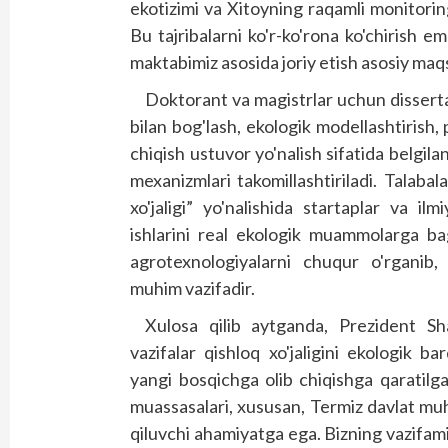
ekotizimi va Xitoyning raqamli monitorin
Bu tajribalarni ko'r-ko'rona ko'chirish ema
maktabimiz asosida joriy etish asosiy maq
Doktorant va magistrlar uchun disserta
bilan bog'lash, ekologik modellashtirish,
chiqish ustuvor yo'nalish sifatida belgil
mexanizmlari takomillashtiriladi. Talabala
xo'jaligi” yo'nalishida startaplar va ilmi
ishlarini real ekologik muammolarga ba
agrotexnologiyalarni chuqur o'rganib, 
muhim vazifadir.
Xulosa qilib aytganda, Prezident Sh
vazifalar qishloq xo'jaligini ekologik b
yangi bosqichga olib chiqishga qaratilga
muassasalari, xususan, Termiz davlat muh
qiluvchi ahamiyatga ega. Bizning vazifamiz