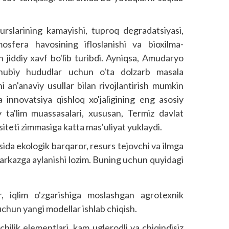
urslarining kamayishi, tuproq degradatsiyasi,
tmosfera havosining ifloslanishi va bioxilma-
hun jiddiy xavf bo'lib turibdi. Ayniqsa, Amudaryo
anubiy hududlar uchun o'ta dolzarb masala
ni an'anaviy usullar bilan rivojlantirish mumkin
a innovatsiya qishloq xo'jaligining eng asosiy
y ta'lim muassasalari, xususan, Termiz davlat
iteti zimmasiga katta mas'uliyat yuklaydi.
sida ekologik barqaror, resurs tejovchi va ilmga
arkazga aylanishi lozim. Buning uchun quyidagi
r, iqlim o'zgarishiga moslashgan agrotexnik
 uchun yangi modellar ishlab chiqish.
chilik elementlari, kam uglerodli va chiqindisiz