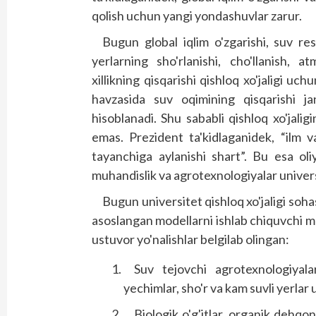
qolish uchun yangi yondashuvlar zarur.
Bugun global iqlim o'zgarishi, suv res
yerlarning sho'rlanishi, cho'llanish, a
xillikning qisqarishi qishloq xo'jaligi uc
havzasida suv oqimining qisqarishi j
hisoblanadi. Shu sababli qishloq xo'jaligi
emas. Prezident ta'kidlaganidek, “ilm v
tayanchiga aylanishi shart”. Bu esa oli
muhandislik va agrotexnologiyalar univers
Bugun universitet qishloq xo'jaligi soha
asoslangan modellarni ishlab chiquvchi m
ustuvor yo'nalishlar belgilab olingan:
Suv tejovchi agrotexnologiyala
yechimlar, sho'r va kam suvli yerlar
Biologik o'g'itlar, organik dehqon