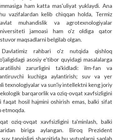
immasiga ham katta mas'uliyat yuklaydi. Ana
hu vazifalardan kelib chiqqan holda, Termiz
avlat muhandislik va agrotexnologiyalar
niversiteti jamoasi ham o'z oldiga qator
stuvor maqsadlarni belgilab olgan.
Davlatimiz rahbari o'z nutqida qishloq
o'jaligidagi asosiy e'tibor quyidagi masalalarga
aratilishi zarurligini ta'kidladi: ilm-fan va
antiruvchi kuchiga aylantirish; suv va yer
i texnologiyalar va sun'iy intellektni keng joriy
 ekologik barqarorlik va oziq-ovqat xavfsizligini
ni faqat hosil hajmini oshirish emas, balki sifat
zo etmoqda.
at oziq-ovqat xavfsizligini ta'minlash, balki
laridan biriga aylangan. Biroq Prezident
a suv tanqisligi sharoitida bu yutuqlarni saqlab