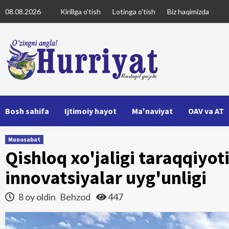
Skip
08.08.2026
Kirillga o'tish
Lotinga o'tish
Biz haqimizda
to
content
Bosh sahifa
Ijtimoiy hayot
Ma'naviyat
OAV va AT
Munosabat
Qishloq xo'jaligi taraqqiyot
innovatsiyalar uyg'unligi
8 oy oldin
Behzod
447