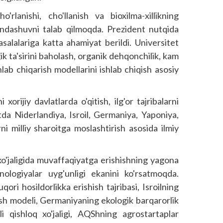
o'rlanishi, cho'llanish va bioxilma-xillikning
 yondashuvni talab qilmoqda. Prezident nutqida
salalariga katta ahamiyat berildi. Universitet
gik ta'sirini baholash, organik dehqonchilik, kam
hlab chiqarish modellarini ishlab chiqish asosiy
orijiy davlatlarda o'qitish, ilg'or tajribalarni
tetda Niderlandiya, Isroil, Germaniya, Yaponiya,
ni milliy sharoitga moslashtirish asosida ilmiy
 xo'jaligida muvaffaqiyatga erishishning yagona
xnologiyalar uyg'unligi ekanini ko'rsatmoqda.
ori hosildorlikka erishish tajribasi, Isroilning
ish modeli, Germaniyaning ekologik barqarorlik
li qishloq xo'jaligi, AQShning agrostartaplar