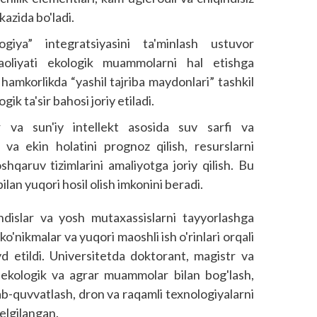
kazida bo'ladi.
ologiya” integratsiyasini ta'minlash ustuvor
 faoliyati ekologik muammolarni hal etishga
an hamkorlikda “yashil tajriba maydonlari” tashkil
gik ta'sir bahosi joriy etiladi.
r va sun'iy intellekt asosida suv sarfi va
er va ekin holatini prognoz qilish, resurslarni
shqaruv tizimlarini amaliyotga joriy qilish. Bu
lan yuqori hosil olish imkonini beradi.
dislar va yosh mutaxassislarni tayyorlashga
 ko'nikmalar va yuqori maoshli ish o'rinlari orqali
yd etildi. Universitetda doktorant, magistr va
l ekologik va agrar muammolar bilan bog'lash,
'llab-quvvatlash, dron va raqamli texnologiyalarni
elgilangan.