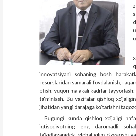
z
s
d
u
u
x
q
innovatsiyani sohaning bosh harakatl
resurslaridan samarali foydalanish; raqaml
etish; yuqori malakali kadrlar tayyorlash;
ta'minlash. Bu vazifalar qishloq xo'jaligi
jihatidan yangi darajaga ko'tarishni taqo
Bugungi kunda qishloq xo'jaligi nafaq
iqtisodiyotning eng daromadli soha
ta'kidlaganidek, global iqlim o'zgarishi v