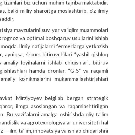
g tizimlari biz uchun muhim tajriba maktabidir.
s, balki milliy sharoitga moslashtirib, o'z ilmiy
saddir.
tsiya mavzularini suv, yer va iqlim muammolari
 prognoz va optimal boshqaruv usullarini ishlab
anmoqda. Ilmiy natijalarni fermerlarga yetkazish
r, ayniqsa, 4-kurs bitiruvchilari “yashil qishloq
y-amaliy loyihalarni ishlab chiqishlari, bitiruv
g'ishlashlari hamda dronlar, “GIS” va raqamli
amaliy ko'nikmalarini mukammallashtirishlari
avkat Mirziyoyev belgilab bergan strategik
arqaror, ilmga asoslangan va raqamlashtirilgan
n. Bu vazifalarni amalga oshirishda oliy ta'lim
andislik va agrotexnologiyalar universiteti hal
 — ilm, ta'lim, innovatsiya va ishlab chiqarishni