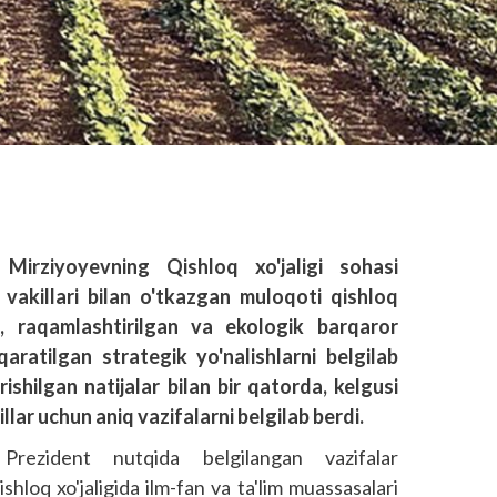
Mirziyoyevning Qishloq xo'jaligi sohasi
vakillari bilan o'tkazgan muloqoti qishloq
n, raqamlashtirilgan va ekologik barqaror
qaratilgan strategik yo'nalishlarni belgilab
rishilgan natijalar bilan bir qatorda, kelgusi
illar uchun aniq vazifalarni belgilab berdi.
Prezident nutqida belgilangan vazifalar
ishloq xo'jaligida ilm-fan va ta'lim muassasalari