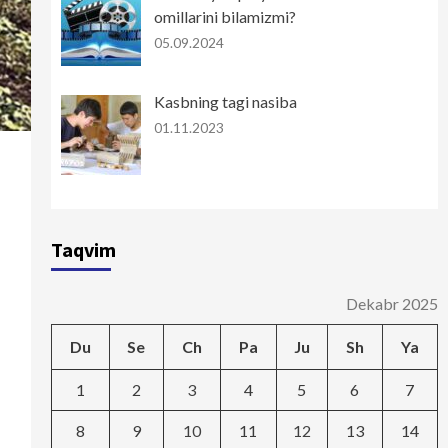
omillarini bilamizmi?
05.09.2024
Kasbning tagi nasiba
01.11.2023
Taqvim
Dekabr 2025
Du
Se
Ch
Pa
Ju
Sh
Ya
1
2
3
4
5
6
7
8
9
10
11
12
13
14