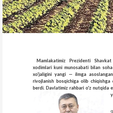
Mamlakatimiz Prezidenti Shavkat 
xodimlari kuni munosabati bilan soha 
xo'jaligini yangi — ilmga asoslanga
rivojlanish bosqichiga olib chiqishga 
berdi. Davlatimiz rahbari o'z nutqida e
y
q