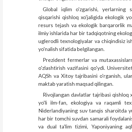
Global iqlim o'zgarishi, yerlarning sh
qisqarishi qishloq xo'jaligida ekologik
resurs tejash va ekologik barqarorlik ma
ilmiy ishlarida har bir tadqiqotning ekolo
uglerodli texnologiyalar va chiqindisiz is
yo'nalish sifatida belgilangan.
Prezident fermerlar va mutaxassislarni x
o'zlashtirish vazifasini qo'ydi. Universi
AQSh va Xitoy tajribasini o'rganish, ular
maktab yaratish maqsad qilingan.
Rivojlangan davlatlar tajribasi qishloq
yo'li ilm-fan, ekologiya va raqamli te
Niderlandiyaning suv tanqis sharoitda yuq
har bir tomchi suvdan samarali foydalan
va dual ta'lim tizimi, Yaponiyaning aql