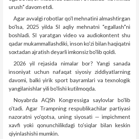
urush” davom etdi.
Agar avvalgi robotlar qo'l mehnatini almashtirgan
bo'lsa, 2025 yilda SI aqliy mehnatni “egallash”ni
boshladi. SI yaratgan video va audiokontent shu
qadar mukammallashdiki, inson ko'zi bilan haqiqatni
soxtadan ajratish deyarli imkonsiz bo'lib qoldi.
2026 yil rejasida nimalar bor? Yangi sanada
insoniyat uchun nafaqat siyosiy ziddiyatlarning
davomi, balki yirik sport bayramlari va texnologik
yangilanishlar yili bo'lishi kutilmoqda.
Noyabrda AQSh Kongressiga saylovlar bo'lib
o'tadi. Agar Trampning respublikachilar partiyasi
nazoratni yo'qotsa, uning siyosati — impichment
xavfi yoki qonunchilikdagi to'siqlar bilan keskin
qiyinlashishi mumkin.