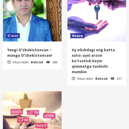
G'urur
Huquq
Yangi O'zbekistonsan –
Uy olishdagi eng katta
mangu O'zbekistonsan!
xato: uyni arzon
ko'rsatish keyin
4 kun oldin
Behzod
186
qimmatga tushishi
mumkin
4 kun oldin
Behzod
217