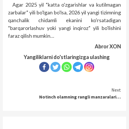
Agar 2025 yil “katta o'zgarishlar va kutilmagan
zarbalar” yili bo'lgan bo'lsa, 2026 yil yangi tizimning
qanchalik chidamli ekanini ko'rsatadigan
“barqarorlashuv yoki yangi inqiroz” yili bo'lishini
faraz qilish mumkin…
Abror XON
Yangiliklarni do'stlaringizga ulashing
Continue
Next
Notinch olamning rangli manzaralari…
Reading