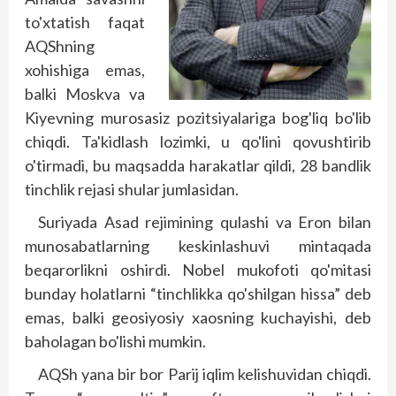
to'xtatish faqat
AQShning
xohishiga emas,
balki Moskva va
Kiyevning murosasiz pozitsiyalariga bog'liq bo'lib
chiqdi. Ta'kidlash lozimki, u qo'lini qovushtirib
o'tirmadi, bu maqsadda harakatlar qildi, 28 bandlik
tinchlik rejasi shular jumlasidan.
Suriyada Asad rejimining qulashi va Eron bilan
munosabatlarning keskinlashuvi mintaqada
beqarorlikni oshirdi. Nobel mukofoti qo'mitasi
bunday holatlarni “tinchlikka qo'shilgan hissa” deb
emas, balki geosiyosiy xaosning kuchayishi, deb
baholagan bo'lishi mumkin.
AQSh yana bir bor Parij iqlim kelishuvidan chiqdi.