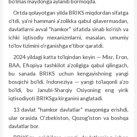
bo'lmas maydonga aylanib bormoqda.
Ortda qolayotgan yilda BRIKS miqdordan sifatga
o'tdi, ya'ni hammani a'zolikka qabul qilavermasdan,
davlatlarni avval “hamkor” sifatida sinab ko'rish va
ichki iqtisodiy mexanizmlarni, masalan, umumiy
to'lov tizimini o'rganishga e'tibor qaratdi.
2024 yildagi katta to'lqindan keyin — Misr, Eron,
BAA, Efiopiya tashkilot a'zoligiga qabul qilingach,
bu sanada BRIKS uchun kengayishning yangi
bosqichi bo'ldi. Indoneziya — yangi to'laqonli a'zo
bo'ldi, bu Janubi-Sharqiy Osiyoning eng yirik
iqtisodiyoti BRIKSga kirganini anglatadi.
13 davlat “hamkor davlatlar” maqomiga erishdi,
ular orasida O'zbekiston, Qozog'iston va boshqa
davlatlar bor.