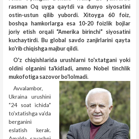
rasman Oq uyga qaytdi va dunyo siyosatini
ostin-ustun qilib yubordi. Xitoyga 60 foiz,
boshqa hamkorlarga esa 10-20 foizlik bojlar
joriy etish orqali “Amerika birinchi” siyosatini
kuchaytirdi. Bu global savdo zanjirlarini qayta
ko'rib chiqishga majbur qildi.
O'z chiqishlarida urushlarni to'xtatgani yoki
oldini olganini ta'kidladi, ammo Nobel tinchlik
mukofotiga sazovor bo'lolmadi.
Avvalambor,
Ukraina urushini
“24 soat ichida”
to'xtatishga va'da
berganini
eslatish kerak.
Amalda savashni