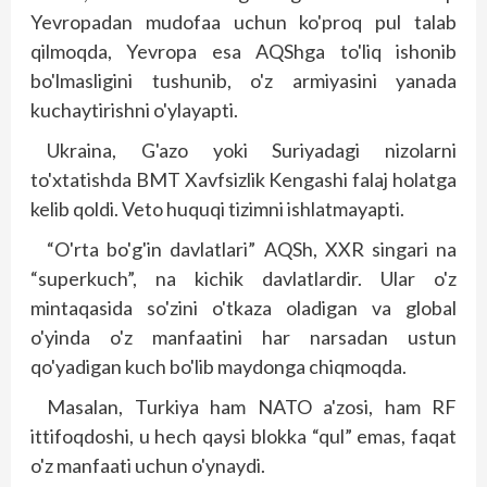
Yevropadan mudofaa uchun ko'proq pul talab
qilmoqda, Yevropa esa AQShga to'liq ishonib
bo'lmasligini tushunib, o'z armiyasini yanada
kuchaytirishni o'ylayapti.
Ukraina, G'azo yoki Suriyadagi nizolarni
to'xtatishda BMT Xavfsizlik Kengashi falaj holatga
kelib qoldi. Veto huquqi tizimni ishlatmayapti.
“O'rta bo'g'in davlatlari” AQSh, XXR singari na
“superkuch”, na kichik davlatlardir. Ular o'z
mintaqasida so'zini o'tkaza oladigan va global
o'yinda o'z manfaatini har narsadan ustun
qo'yadigan kuch bo'lib maydonga chiqmoqda.
Masalan, Turkiya ham NATO a'zosi, ham RF
ittifoqdoshi, u hech qaysi blokka “qul” emas, faqat
o'z manfaati uchun o'ynaydi.