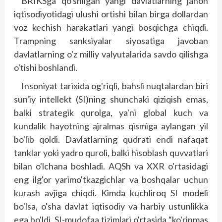
BRIKSga qo'shilgan yangi davlatlarning jahon
iqtisodiyotidagi ulushi ortishi bilan birga dollardan
voz kechish harakatlari yangi bosqichga chiqdi.
Trampning sanksiyalar siyosatiga javoban
davlatlarning o'z milliy valyutalarida savdo qilishga
o'tishi boshlandi.
Insoniyat tarixida og'riqli, bahsli nuqtalardan biri
sun'iy intellekt (SI)ning shunchaki qiziqish emas,
balki strategik qurolga, ya'ni global kuch va
kundalik hayotning ajralmas qismiga aylangan yil
bo'lib qoldi. Davlatlarning qudrati endi nafaqat
tanklar yoki yadro quroli, balki hisoblash quvvatlari
bilan o'lchana boshladi. AQSh va XXR o'rtasidagi
eng ilg'or yarimo'tkazgichlar va boshqalar uchun
kurash avjiga chiqdi. Kimda kuchliroq SI modeli
bo'lsa, o'sha davlat iqtisodiy va harbiy ustunlikka
ega bo'ldi, SI-mudofaa tizimlari o'rtasida “ko'rinmas