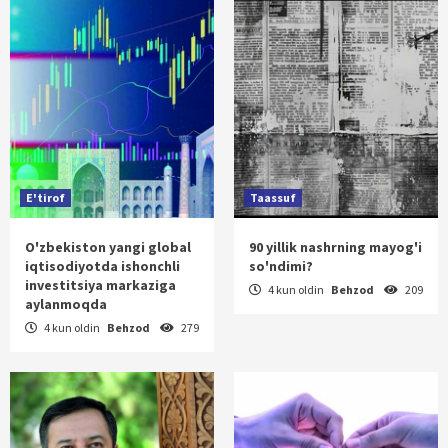
E'tirof
Taassuf
O'zbekiston yangi global
90 yillik nashrning mayog'i
iqtisodiyotda ishonchli
so'ndimi?
investitsiya markaziga
4 kun oldin
Behzod
209
aylanmoqda
4 kun oldin
Behzod
279