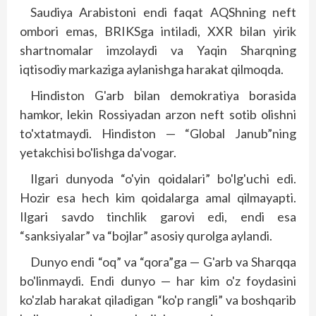
Saudiya Arabistoni endi faqat AQShning neft
ombori emas, BRIKSga intiladi, XXR bilan yirik
shartnomalar imzolaydi va Yaqin Sharqning
iqtisodiy markaziga aylanishga harakat qilmoqda.
Hindiston G'arb bilan demokratiya borasida
hamkor, lekin Rossiyadan arzon neft sotib olishni
to'xtatmaydi. Hindiston — “Global Janub”ning
yetakchisi bo'lishga da'vogar.
Ilgari dunyoda “o'yin qoidalari” bo'lg'uchi edi.
Hozir esa hech kim qoidalarga amal qilmayapti.
Ilgari savdo tinchlik garovi edi, endi esa
“sanksiyalar” va “bojlar” asosiy qurolga aylandi.
Dunyo endi “oq” va “qora”ga — G'arb va Sharqqa
bo'linmaydi. Endi dunyo — har kim o'z foydasini
ko'zlab harakat qiladigan “ko'p rangli” va boshqarib