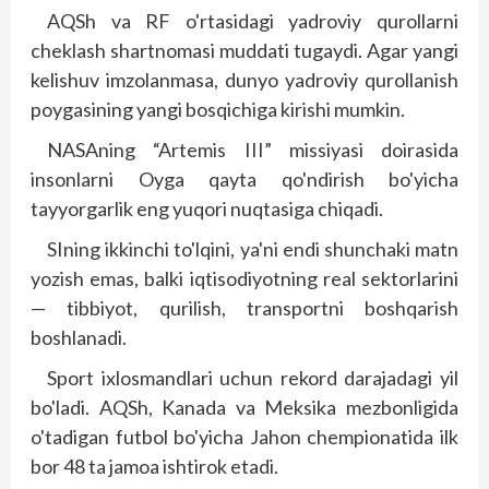
AQSh va RF o'rtasidagi yadroviy qurollarni
cheklash shartnomasi muddati tugaydi. Agar yangi
kelishuv imzolanmasa, dunyo yadroviy qurollanish
poygasining yangi bosqichiga kirishi mumkin.
NASAning “Artemis III” missiyasi doirasida
insonlarni Oyga qayta qo'ndirish bo'yicha
tayyorgarlik eng yuqori nuqtasiga chiqadi.
SIning ikkinchi to'lqini, ya'ni endi shunchaki matn
yozish emas, balki iqtisodiyotning real sektorlarini
— tibbiyot, qurilish, transportni boshqarish
boshlanadi.
Sport ixlosmandlari uchun rekord darajadagi yil
bo'ladi. AQSh, Kanada va Meksika mezbonligida
o'tadigan futbol bo'yicha Jahon chempionatida ilk
bor 48 ta jamoa ishtirok etadi.