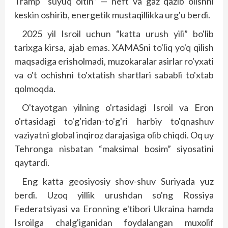
Tramp “suyuq oltin” — neft va gaz qazib olishni
keskin oshirib, energetik mustaqillikka urg'u berdi.
2025 yil Isroil uchun “katta urush yili” bo'lib
tarixga kirsa, ajab emas. XAMASni to'liq yo'q qilish
maqsadiga erisholmadi, muzokaralar asirlar ro'yxati
va o't ochishni to'xtatish shartlari sababli to'xtab
qolmoqda.
O'tayotgan yilning o'rtasidagi Isroil va Eron
o'rtasidagi to'g'ridan-to'g'ri harbiy to'qnashuv
vaziyatni global inqiroz darajasiga olib chiqdi. Oq uy
Tehronga nisbatan “maksimal bosim” siyosatini
qaytardi.
Eng katta geosiyosiy shov-shuv Suriyada yuz
berdi. Uzoq yillik urushdan so'ng Rossiya
Federatsiyasi va Eronning e'tibori Ukraina hamda
Isroilga chalg'iganidan foydalangan muxolif