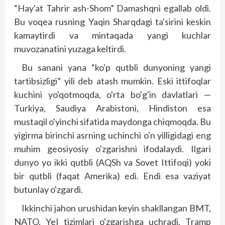
“Hay'at Tahrir ash-Shom” Damashqni egallab oldi.
Bu voqea rusning Yaqin Sharqdagi ta'sirini keskin
kamaytirdi va mintaqada yangi kuchlar
muvozanatini yuzaga keltirdi.
Bu sanani yana “ko'p qutbli dunyoning yangi
tartibsizligi” yili deb atash mumkin. Eski ittifoqlar
kuchini yo'qotmoqda, o'rta bo'g'in davlatlari —
Turkiya, Saudiya Arabistoni, Hindiston esa
mustaqil o'yinchi sifatida maydonga chiqmoqda. Bu
yigirma birinchi asrning uchinchi o'n yilligidagi eng
muhim geosiyosiy o'zgarishni ifodalaydi. Ilgari
dunyo yo ikki qutbli (AQSh va Sovet Ittifoqi) yoki
bir qutbli (faqat Amerika) edi. Endi esa vaziyat
butunlay o'zgardi.
Ikkinchi jahon urushidan keyin shakllangan BMT,
NATO, YeI tizimlari o'zgarishga uchradi. Tramp