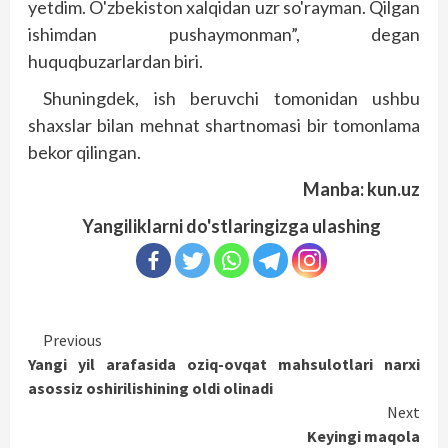
yetdim. O'zbekiston xalqidan uzr so'rayman. Qilgan
ishimdan pushaymonman”, degan
huquqbuzarlardan biri.
Shuningdek, ish beruvchi tomonidan ushbu
shaxslar bilan mehnat shartnomasi bir tomonlama
bekor qilingan.
Manba: kun.uz
Yangiliklarni do'stlaringizga ulashing
Continue
Previous
Yangi yil arafasida oziq-ovqat mahsulotlari narxi
Reading
asossiz oshirilishining oldi olinadi
Next
Keyingi maqola