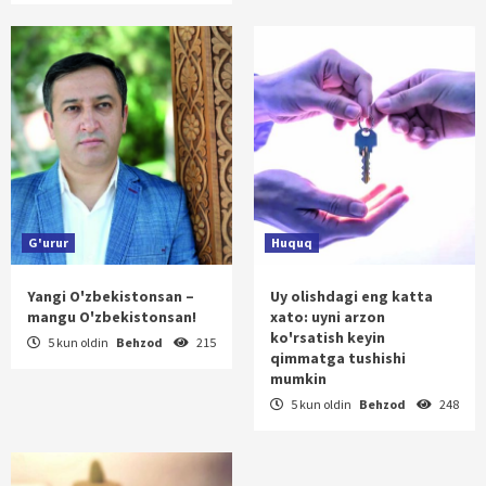
G'urur
Huquq
Yangi O'zbekistonsan –
Uy olishdagi eng katta
mangu O'zbekistonsan!
xato: uyni arzon
ko'rsatish keyin
5 kun oldin
Behzod
215
qimmatga tushishi
mumkin
5 kun oldin
Behzod
248