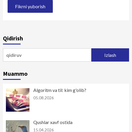
Qidirish
Qidirshish:
Muammo
Algoritm va til: kim g'olib?
05.08.2026
Qushlar xavf ostida
15.04.2026