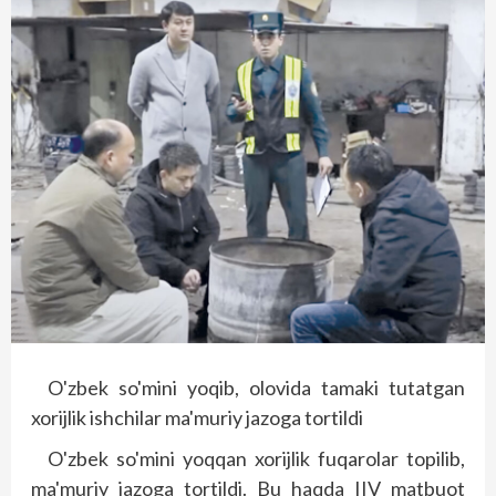
O'zbek so'mini yoqib, olovida tamaki tutatgan
xorijlik ishchilar ma'muriy jazoga tortildi
O'zbek so'mini yoqqan xorijlik fuqarolar topilib,
ma'muriy jazoga tortildi. Bu haqda IIV matbuot