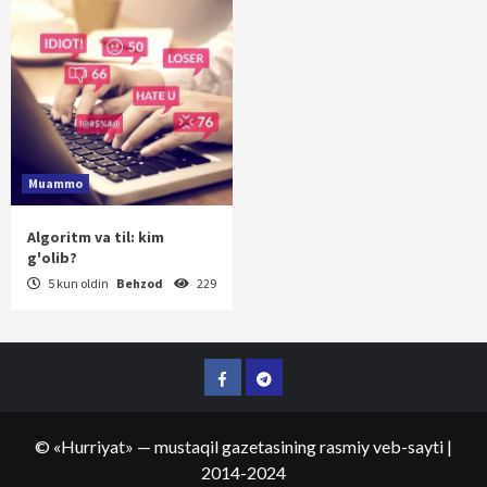
Muammo
Algoritm va til: kim
g'olib?
5 kun oldin
Behzod
229
Facebook
Telegram
©
«Hurriyat»
— mustaqil gazetasining rasmiy veb-sayti
|
2014-2024