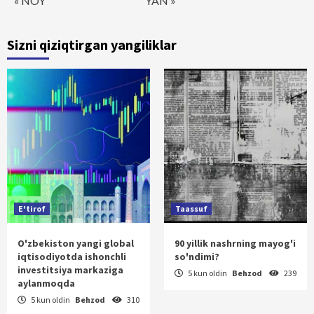
« NOY
YAN »
Sizni qiziqtirgan yangiliklar
E'tirof
Taassuf
O'zbekiston yangi global
90 yillik nashrning mayog'i
iqtisodiyotda ishonchli
so'ndimi?
investitsiya markaziga
5 kun oldin
Behzod
239
aylanmoqda
5 kun oldin
Behzod
310