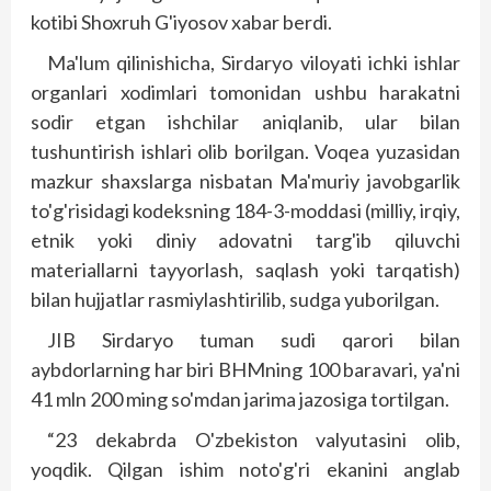
kotibi Shoxruh G'iyosov xabar berdi.
Ma'lum qilinishicha, Sirdaryo viloyati ichki ishlar
organlari xodimlari tomonidan ushbu harakatni
sodir etgan ishchilar aniqlanib, ular bilan
tushuntirish ishlari olib borilgan. Voqea yuzasidan
mazkur shaxslarga nisbatan Ma'muriy javobgarlik
to'g'risidagi kodeksning 184-3-moddasi (milliy, irqiy,
etnik yoki diniy adovatni targ'ib qiluvchi
materiallarni tayyorlash, saqlash yoki tarqatish)
bilan hujjatlar rasmiylashtirilib, sudga yuborilgan.
JIB Sirdaryo tuman sudi qarori bilan
aybdorlarning har biri BHMning 100 baravari, ya'ni
41 mln 200 ming so'mdan jarima jazosiga tortilgan.
“23 dekabrda O'zbekiston valyutasini olib,
yoqdik. Qilgan ishim noto'g'ri ekanini anglab