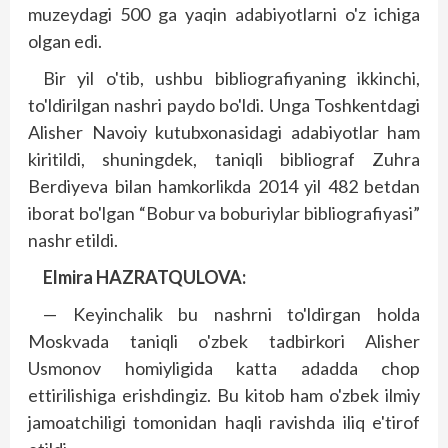
muzeydagi 500 ga yaqin adabiyotlarni o'z ichiga
olgan edi.
Bir yil o'tib, ushbu bibliografiyaning ikkinchi,
to'ldirilgan nashri paydo bo'ldi. Unga Toshkentdagi
Alisher Navoiy kutubxonasidagi adabiyotlar ham
kiritildi, shuningdek, taniqli bibliograf Zuhra
Berdiyeva bilan hamkorlikda 2014 yil 482 betdan
iborat bo'lgan “Bobur va boburiylar bibliografiyasi”
nashr etildi.
Elmira HAZRATQULOVA:
— Keyinchalik bu nashrni to'ldirgan holda
Moskvada taniqli o'zbek tadbirkori Alisher
Usmonov homiyligida katta adadda chop
ettirilishiga erishdingiz. Bu kitob ham o'zbek ilmiy
jamoatchiligi tomonidan haqli ravishda iliq e'tirof