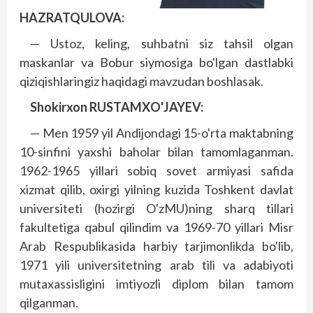
HAZRATQULOVA:
— Ustoz, keling, suhbatni siz tahsil olgan
maskanlar va Bobur siymosiga bo'lgan dastlabki
qiziqishlaringiz haqidagi mavzudan boshlasak.
Shokirxon RUSTAMXO'JAYEV:
— Men 1959 yil Andijondagi 15-o'rta maktabning
10-sinfini yaxshi baholar bilan tamomlaganman.
1962-1965 yillari sobiq sovet armiyasi safida
xizmat qilib, oxirgi yilning kuzida Toshkent davlat
universiteti (hozirgi O'zMU)ning sharq tillari
fakultetiga qabul qilindim va 1969-70 yillari Misr
Arab Respublikasida harbiy tarjimonlikda bo'lib,
1971 yili universitetning arab tili va adabiyoti
mutaxassisligini imtiyozli diplom bilan tamom
qilganman.