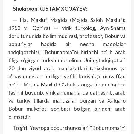
Shokirxon RUSTAMXO'JAYEV:
— Ha, Maxluf Magida (Mojida Saloh Maxluf):
1953 y., Qohira) — yirik turkolog, Ayn-Shams
dorulfununida bo'lim mudirasi, professor, Bobur va
boburiylar haqida bir necha maqolalar
tadqiqotchisi, “Boburnoma”ni birinchi bo'lib arab
tiliga o'girgan turkshunos olima. Uning tadqiqotlari
20 dan ziyod arab mamlakatlari tarixshunos va
o'lkashunoslari qo'liga yetib borishiga muvaffaq
bo'ldi. Mojida Maxluf O'zbekistonga bir necha bor
tashrif buyurib, yirik anjumanlarda qatnashib, arab
va turkiy tillarda ma'ruzalar o'qigan va Xalqaro
Bobur mukofoti sohibasi bo'lgan birinchi arab
olimasidir.
To'g'ri, Yevropa boburshunoslari “Boburnoma”ni