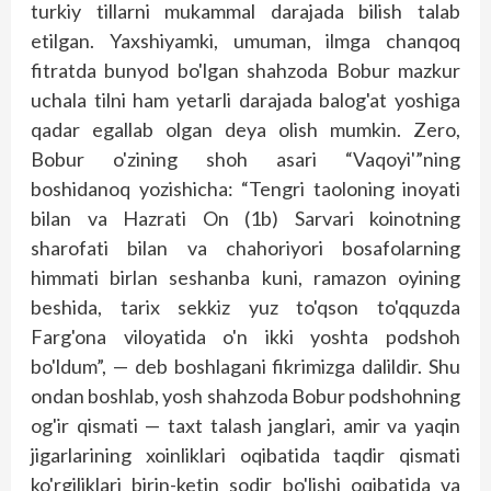
turkiy tillarni mukammal darajada bilish talab
etilgan. Yaxshiyamki, umuman, ilmga chanqoq
fitratda bunyod bo'lgan shahzoda Bobur mazkur
uchala tilni ham yetarli darajada balog'at yoshiga
qadar egallab olgan deya olish mumkin. Zero,
Bobur o'zining shoh asari “Vaqoyi'”ning
boshidanoq yozishicha: “Tengri taoloning inoyati
bilan va Hazrati On (1b) Sarvari koinotning
sharofati bilan va chahoriyori bosafolarning
himmati birlan seshanba kuni, ramazon oyining
beshida, tarix sekkiz yuz to'qson to'qquzda
Farg'ona viloyatida o'n ikki yoshta podshoh
bo'ldum”, — deb boshlagani fikrimizga dalildir. Shu
ondan boshlab, yosh shahzoda Bobur podshohning
og'ir qismati — taxt talash janglari, amir va yaqin
jigarlarining xoinliklari oqibatida taqdir qismati
ko'rgiliklari birin-ketin sodir bo'lishi oqibatida va