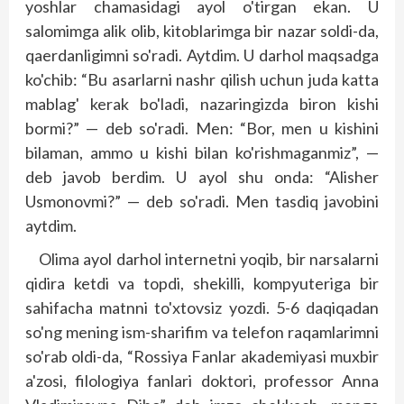
yoshlar chamasidagi ayol o'tirgan ekan. U
salomimga alik olib, kitoblarimga bir nazar soldi-da,
qaerdanligimni so'radi. Aytdim. U darhol maqsadga
ko'chib: “Bu asarlarni nashr qilish uchun juda katta
mablag' kerak bo'ladi, nazaringizda biron kishi
bormi?” — deb so'radi. Men: “Bor, men u kishini
bilaman, ammo u kishi bilan ko'rishmaganmiz”, —
deb javob berdim. U ayol shu onda: “Alisher
Usmonovmi?” — deb so'radi. Men tasdiq javobini
aytdim.
Olima ayol darhol internetni yoqib, bir narsalarni
qidira ketdi va topdi, shekilli, kompyuteriga bir
sahifacha matnni to'xtovsiz yozdi. 5-6 daqiqadan
so'ng mening ism-sharifim va telefon raqamlarimni
so'rab oldi-da, “Rossiya Fanlar akademiyasi muxbir
a'zosi, filologiya fanlari doktori, professor Anna