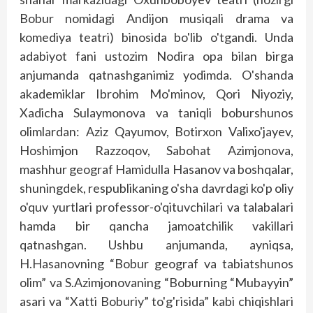
Bobur nomidagi Andijon musiqali drama va
komediya teatri) binosida bo'lib o'tgandi. Unda
adabiyot fani ustozim Nodira opa bilan birga
anjumanda qatnashganimiz yodimda. O'shanda
akademiklar Ibrohim Mo'minov, Qori Niyoziy,
Xadicha Sulaymonova va taniqli boburshunos
olimlardan: Aziz Qayumov, Botirxon Valixo'jayev,
Hoshimjon Razzoqov, Sabohat Azimjonova,
mashhur geograf Hamidulla Hasanov va boshqalar,
shuningdek, respublikaning o'sha davrdagi ko'p oliy
o'quv yurtlari professor-o'qituvchilari va talabalari
hamda bir qancha jamoatchilik vakillari
qatnashgan. Ushbu anjumanda, ayniqsa,
H.Hasanovning “Bobur geograf va tabiatshunos
olim” va S.Azimjonovaning “Boburning “Mubayyin”
asari va “Xatti Boburiy” to'g'risida” kabi chiqishlari