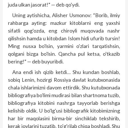
juda ulkan jasorat!” — deb qo'ydi.
Uning aytishicha, Alisher Usmonov: “Borib, ilmiy
rahbarga ayting: mazkur kitoblarni eng yaxshi
sifatli qog'ozda, eng chiroyli muqovada nashr
qilishsin hamda u kitobdan Islom hidi ufurib tursin!
Ming nusxa bo'lsin, yarmini o'zlari tarqatishsin,
qolgani bizga bo'lsin. Qancha pul ketsa, o'tkazib
bering!” — deb buyuribdi.
Ana endi ish qizib ketdi… Shu kundan boshlab,
sobiq Lenin, hozirgi Rossiya davlat kutubxonasida
chala ishlarimizni davom ettirdik. Shu kutubxonada
bibliografiya bo'limi mudirasi bilan shartnoma tuzib,
bibliografiya kitobini nashrga tayyorlab berishga
kelishib oldik. U bo'lg'usi bibliografik kitobimizning
har bir maqolasini birma-bir sinchiklab tekshirib,
kerak joylarini tuzatib, to'g'rilab chiqa boshladi. Shu