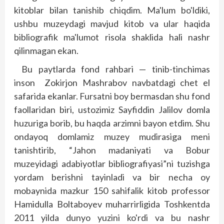
kitoblar bilan tanishib chiqdim. Ma'lum bo'ldiki,
ushbu muzeydagi mavjud kitob va ular haqida
bibliografik ma'lumot risola shaklida hali nashr
qilinmagan ekan.
Bu paytlarda fond rahbari — tinib-tinchimas
inson Zokirjon Mashrabov navbatdagi chet el
safarida ekanlar. Fursatni boy bermasdan shu fond
faollaridan biri, ustozimiz Sayfiddin Jalilov domla
huzuriga borib, bu haqda arzimni bayon etdim. Shu
ondayoq domlamiz muzey mudirasiga meni
tanishtirib, “Jahon madaniyati va Bobur
muzeyidagi adabiyotlar bibliografiyasi”ni tuzishga
yordam berishni tayinladi va bir necha oy
mobaynida mazkur 150 sahifalik kitob professor
Hamidulla Boltaboyev muharrirligida Toshkentda
2011 yilda dunyo yuzini ko'rdi va bu nashr