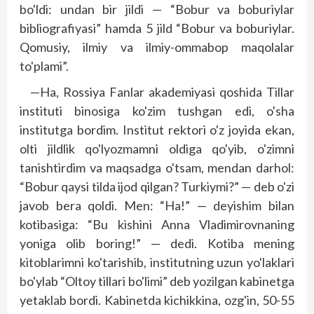
bo'ldi: undan bir jildi — “Bobur va boburiylar
bibliografiyasi” hamda 5 jild “Bobur va boburiylar.
Qomusiy, ilmiy va ilmiy-ommabop maqolalar
to'plami”.
—Ha, Rossiya Fanlar akademiyasi qoshida Tillar
instituti binosiga ko'zim tushgan edi, o'sha
institutga bordim. Institut rektori o'z joyida ekan,
olti jildlik qo'lyozmamni oldiga qo'yib, o'zimni
tanishtirdim va maqsadga o'tsam, mendan darhol:
“Bobur qaysi tilda ijod qilgan? Turkiymi?” — deb o'zi
javob bera qoldi. Men: “Ha!” — deyishim bilan
kotibasiga: “Bu kishini Anna Vladimirovnaning
yoniga olib boring!” — dedi. Kotiba mening
kitoblarimni ko'tarishib, institutning uzun yo'laklari
bo'ylab “Oltoy tillari bo'limi” deb yozilgan kabinetga
yetaklab bordi. Kabinetda kichikkina, ozg'in, 50-55