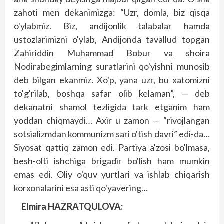
zahoti men dekanimizga: “Uzr, domla, biz qisqa
o'ylabmiz. Biz, andijonlik talabalar hamda
ustozlarimizni o'ylab, Andijonda tavallud topgan
Zahiriddin Muhammad Bobur va shoira
Nodirabegimlarning suratlarini qo'yishni munosib
deb bilgan ekanmiz. Xo'p, yana uzr, bu xatomizni
to'g'rilab, boshqa safar olib kelaman”, — deb
dekanatni shamol tezligida tark etganim ham
yoddan chiqmaydi… Axir u zamon — “rivojlangan
sotsializmdan kommunizm sari o'tish davri” edi-da…
Siyosat qattiq zamon edi. Partiya a'zosi bo'lmasa,
besh-olti ishchiga brigadir bo'lish ham mumkin
emas edi. Oliy o'quv yurtlari va ishlab chiqarish
korxonalarini esa asti qo'yavering…
Elmira HAZRATQULOVA: