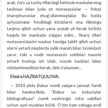
arab, fors va turkiy tillardagi behisob manbalarning
tarjimasi bilan juda oz mutaxassislar — fidoyi
sharqshunoslar shug'ullanmoqdalar. Bu holda
qo'lyozmalar fondidagi kitoblarni ona tilimizga
tarjima qilish uchun yana yuzlab yil kerak bo'lishi
haqida bir manbada o'qigan edim… Sharq tillari
mutaxassislarini mazkur fondga taklif qilish uchun
ularni yetarli miqdorda oylik maosh bilan ta'minlash
zarur, toki u nodir mutaxassis sohiblari maoshi
yetarli boshqa ish izlab, noyob kasblari bilan
vidolashmasliklari kerak, deb o'ylayman…
Elmira HAZRATQULOVA:
— 2014 yilda Bobur nomli xalqaro jamoat fondi
bilan hamkorlikda “Bobur va boburiylar
bibliografiyasi” nomli nashringiz soha vakillari
uchun ayni muddao bo'ldi. O'zim ham sohaga endi