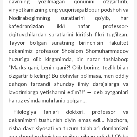
davrning yozilmagan qonunini o'zgartirib,
vinyetkamizning eng yuqorisiga Bobur podshoh va
Nodirabegimning suratlarini qo'yib, har
kafedramizdan ikki nafar professor-
o'qituvchilardan suratlarini kiritish fikri tug'ilgan.
Tayyor bo'lgan suratning birinchisini fakultet
dekanimiz professor Shoislom Shomuhammedov
huzuriga olib kirganimda, bir nazar tashlaboq:
“Marks qani, Lenin qani?! Olib boring, tezlik bilan
o'zgartirib keling! Bu dohiylar bo'lmasa, men oddiy
dehqon farzandi shunday ilmiy darajalarga va
lavozimlarga yetisharmi edim?!” — deb aytganlari
hanuz esimda muhrlanib qolgan…
Filologiya fanlari doktori, professor va
dekanimizni tushunish qiyin emas edi… Nachora,
o'sha davr siyosati va tuzum talablari domlamizni
ana shunday deyishga majbur qilgan edi-da! O'sha