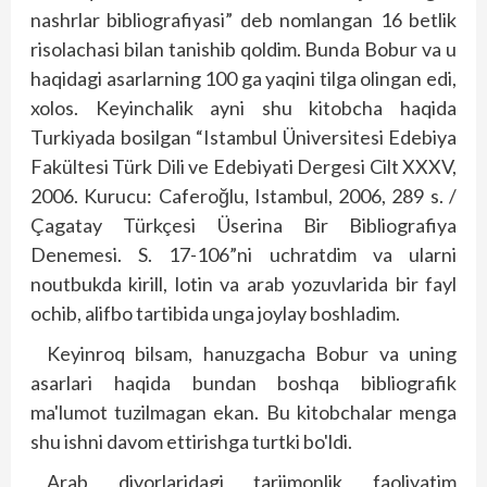
nashrlar bibliografiyasi” deb nomlangan 16 betlik
risolachasi bilan tanishib qoldim. Bunda Bobur va u
haqidagi asarlarning 100 ga yaqini tilga olingan edi,
xolos. Keyinchalik ayni shu kitobcha haqida
Turkiyada bosilgan “Istambul Üniversitesi Edebiya
Fakültesi Türk Dili ve Edebiyati Dergesi Cilt XXXV,
2006. Kurucu: Caferoğlu, Istambul, 2006, 289 s. /
Çagatay Türkçesi Üserina Bir Bibliografiya
Denemesi. S. 17-106”ni uchratdim va ularni
noutbukda kirill, lotin va arab yozuvlarida bir fayl
ochib, alifbo tartibida unga joylay boshladim.
Keyinroq bilsam, hanuzgacha Bobur va uning
asarlari haqida bundan boshqa bibliografik
ma'lumot tuzilmagan ekan. Bu kitobchalar menga
shu ishni davom ettirishga turtki bo'ldi.
Arab diyorlaridagi tarjimonlik faoliyatim