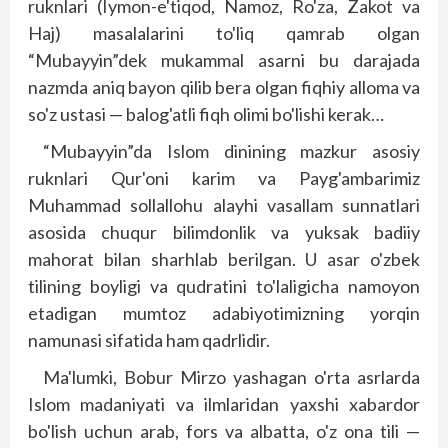
ruknlari (Iymon-e'tiqod, Namoz, Ro'za, Zakot va
Haj) masalalarini to'liq qamrab olgan
“Mubayyin”dek mukammal asarni bu darajada
nazmda aniq bayon qilib bera olgan fiqhiy alloma va
so'z ustasi — balog'atli fiqh olimi bo'lishi kerak…
“Mubayyin”da Islom dinining mazkur asosiy
ruknlari Qur'oni karim va Payg'ambarimiz
Muhammad sollallohu alayhi vasallam sunnatlari
asosida chuqur bilimdonlik va yuksak badiiy
mahorat bilan sharhlab berilgan. U asar o'zbek
tilining boyligi va qudratini to'laligicha namoyon
etadigan mumtoz adabiyotimizning yorqin
namunasi sifatida ham qadrlidir.
Ma'lumki, Bobur Mirzo yashagan o'rta asrlarda
Islom madaniyati va ilmlaridan yaxshi xabardor
bo'lish uchun arab, fors va albatta, o'z ona tili —