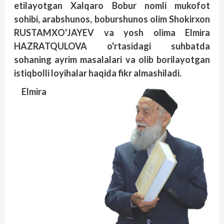
etilayotgan Xalqaro Bobur nomli mukofot
sohibi, arabshunos, boburshunos olim Shokirxon
RUSTAMXO'JAYEV va yosh olima Elmira
HAZRATQULOVA o'rtasidagi suhbatda
sohaning ayrim masalalari va olib borilayotgan
istiqbolli loyihalar haqida fikr almashiladi.
Elmira