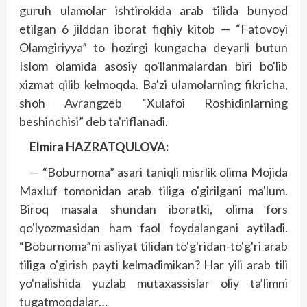
guruh ulamolar ishtirokida arab tilida bunyod
etilgan 6 jilddan iborat fiqhiy kitob — “Fatovoyi
Olamgiriyya” to hozirgi kungacha deyarli butun
Islom olamida asosiy qo'llanmalardan biri bo'lib
xizmat qilib kelmoqda. Ba'zi ulamolarning fikricha,
shoh Avrangzeb “Xulafoi Roshidinlarning
beshinchisi” deb ta'riflanadi.
Elmira HAZRATQULOVA:
— “Boburnoma” asari taniqli misrlik olima Mojida
Maxluf tomonidan arab tiliga o'girilgani ma'lum.
Biroq masala shundan iboratki, olima fors
qo'lyozmasidan ham faol foydalangani aytiladi.
“Boburnoma”ni asliyat tilidan to'g'ridan-to'g'ri arab
tiliga o'girish payti kelmadimikan? Har yili arab tili
yo'nalishida yuzlab mutaxassislar oliy ta'limni
tugatmoqdalar…