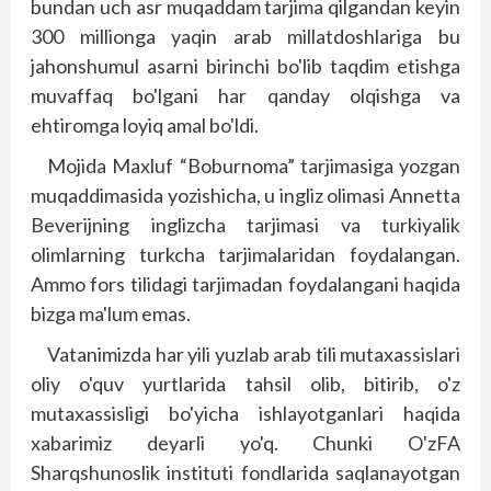
bundan uch asr muqaddam tarjima qilgandan keyin
300 millionga yaqin arab millatdoshlariga bu
jahonshumul asarni birinchi bo'lib taqdim etishga
muvaffaq bo'lgani har qanday olqishga va
ehtiromga loyiq amal bo'ldi.
Mojida Maxluf “Boburnoma” tarjimasiga yozgan
muqaddimasida yozishicha, u ingliz olimasi Annetta
Beverijning inglizcha tarjimasi va turkiyalik
olimlarning turkcha tarjimalaridan foydalangan.
Ammo fors tilidagi tarjimadan foydalangani haqida
bizga ma'lum emas.
Vatanimizda har yili yuzlab arab tili mutaxassislari
oliy o'quv yurtlarida tahsil olib, bitirib, o'z
mutaxassisligi bo'yicha ishlayotganlari haqida
xabarimiz deyarli yo'q. Chunki O'zFA
Sharqshunoslik instituti fondlarida saqlanayotgan