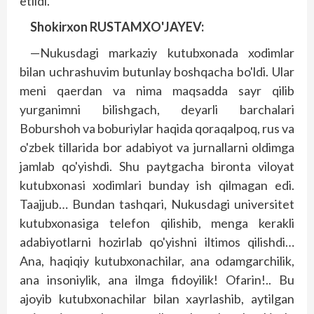
etildi.
Shokirxon RUSTAMXO'JAYEV:
—Nukusdagi markaziy kutubxonada xodimlar
bilan uchrashuvim butunlay boshqacha bo'ldi. Ular
meni qaerdan va nima maqsadda sayr qilib
yurganimni bilishgach, deyarli barchalari
Boburshoh va boburiylar haqida qoraqalpoq, rus va
o'zbek tillarida bor adabiyot va jurnallarni oldimga
jamlab qo'yishdi. Shu paytgacha bironta viloyat
kutubxonasi xodimlari bunday ish qilmagan edi.
Taajjub… Bundan tashqari, Nukusdagi universitet
kutubxonasiga telefon qilishib, menga kerakli
adabiyotlarni hozirlab qo'yishni iltimos qilishdi…
Ana, haqiqiy kutubxonachilar, ana odamgarchilik,
ana insoniylik, ana ilmga fidoyilik! Ofarin!.. Bu
ajoyib kutubxonachilar bilan xayrlashib, aytilgan