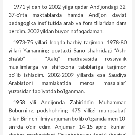
1971 yildan to 2002 yilga qadar Andijondagi 32,
37-o'rta maktablarda hamda Andijon davlat
pedagogika institutida arab va fors tillaridan dars
berdim. 2002 yildan buyon nafaqadaman.
1973-75 yillari Iroqda harbiy tarjimon, 1978-80
yillari Yamanning poytaxti Sano shahridagi “Ash-
Sha'ab” — “Xalq” madrasasida rossiyalik
muallimlarga va shifoxona tabiblariga tarjimon
bo'lib ishladim. 2002-2009 yillarda esa Saudiya
Arabistoni mamlakatida meros masalalari
yuzasidan faoliyatda bo'lganman.
1958 yili Andijonda Zahiriddin Muhammad
Boburning podshohning 475 yilligi munosabati
bilan Birinchi ilmiy anjuman bo'lib o'tganida men 10-
sinfda o'qir edim. Anjuman 14-15 aprel kunlari
shahar markazidagi Oxunboboyev teatri (hozirgi