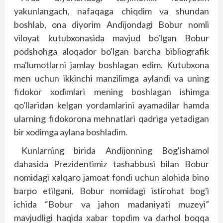
yakunlangach, nafaqaga chiqdim va shundan
boshlab, ona diyorim Andijondagi Bobur nomli
viloyat kutubxonasida mavjud bo'lgan Bobur
podshohga aloqador bo'lgan barcha bibliografik
ma'lumotlarni jamlay boshlagan edim. Kutubxona
men uchun ikkinchi manzilimga aylandi va uning
fidokor xodimlari mening boshlagan ishimga
qo'llaridan kelgan yordamlarini ayamadilar hamda
ularning fidokorona mehnatlari qadriga yetadigan
bir xodimga aylana boshladim.
Kunlarning birida Andijonning Bog'ishamol
dahasida Prezidentimiz tashabbusi bilan Bobur
nomidagi xalqaro jamoat fondi uchun alohida bino
barpo etilgani, Bobur nomidagi istirohat bog'i
ichida “Bobur va jahon madaniyati muzeyi”
mavjudligi haqida xabar topdim va darhol boqqa