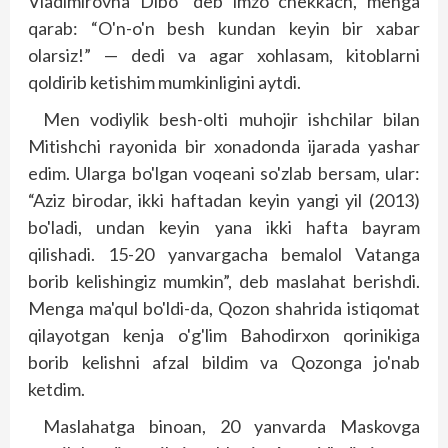
Vladimirovna Dibo” deb imzo chekkach, menga
qarab: “O'n-o'n besh kundan keyin bir xabar
olarsiz!” — dedi va agar xohlasam, kitoblarni
qoldirib ketishim mumkinligini aytdi.
Men vodiylik besh-olti muhojir ishchilar bilan
Mitishchi rayonida bir xonadonda ijarada yashar
edim. Ularga bo'lgan voqeani so'zlab bersam, ular:
“Aziz birodar, ikki haftadan keyin yangi yil (2013)
bo'ladi, undan keyin yana ikki hafta bayram
qilishadi. 15-20 yanvargacha bemalol Vatanga
borib kelishingiz mumkin”, deb maslahat berishdi.
Menga ma'qul bo'ldi-da, Qozon shahrida istiqomat
qilayotgan kenja o'g'lim Bahodirxon qorinikiga
borib kelishni afzal bildim va Qozonga jo'nab
ketdim.
Maslahatga binoan, 20 yanvarda Maskovga