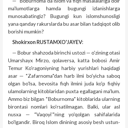
— “Boburnoma”da islom va fiqh masalalariga doir
ma'lumotlarga hamda bugungi izlanishlarga
munosabatingiz? Bugungi kun islomshunosligi
yana qanday rakurslarda bu asar bilan tadqiqot olib
borishi mumkin?
Shokirxon RUSTAMXO'JAYEV:
— Bobur shahzoda birinchi ustozi — o'zining otasi
Umarshayx Mirzo, qolaversa, katta bobosi Amir
Temur Ko'ragoniyning harbiy yurishlari haqidagi
asar — “Zafarnoma”dan harb ilmi bo'yicha saboq
olgan bo'lsa, bevosita fiqh ilmini juda ko'p fiqhiy
ulamolarning kitoblaridan puxta egallagani ma'lum.
Ammo biz bilgan “Boburnoma” kitoblarida ularning
birontasi nomlari ko'rsatilmagan. Balki, ular asl
nusxa — “Vaqoyi'”ning yo'qolgan sahifalarida
bo'lgandir. Biroq Islom dinining asosiy besh ustun-