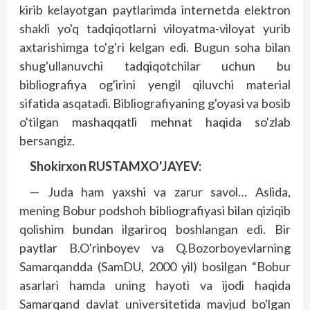
kirib kelayotgan paytlarimda internetda elektron
shakli yo'q tadqiqotlarni viloyatma-viloyat yurib
axtarishimga to'g'ri kelgan edi. Bugun soha bilan
shug'ullanuvchi tadqiqotchilar uchun bu
bibliografiya og'irini yengil qiluvchi material
sifatida asqatadi. Bibliografiyaning g'oyasi va bosib
o'tilgan mashaqqatli mehnat haqida so'zlab
bersangiz.
Shokirxon RUSTAMXO'JAYEV:
— Juda ham yaxshi va zarur savol… Aslida,
mening Bobur podshoh bibliografiyasi bilan qiziqib
qolishim bundan ilgariroq boshlangan edi. Bir
paytlar B.O'rinboyev va Q.Bozorboyevlarning
Samarqandda (SamDU, 2000 yil) bosilgan “Bobur
asarlari hamda uning hayoti va ijodi haqida
Samarqand davlat universitetida mavjud bo'lgan