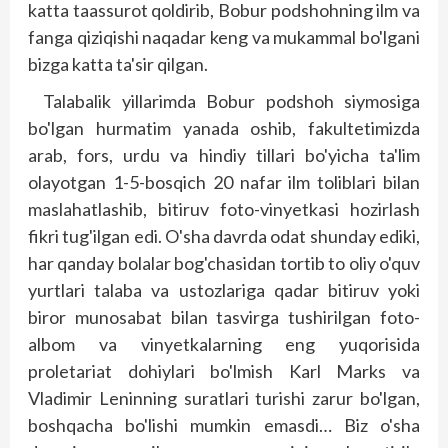
katta taassurot qoldirib, Bobur podshohning ilm va
fanga qiziqishi naqadar keng va mukammal bo'lgani
bizga katta ta'sir qilgan.
Talabalik yillarimda Bobur podshoh siymosiga
bo'lgan hurmatim yanada oshib, fakultetimizda
arab, fors, urdu va hindiy tillari bo'yicha ta'lim
olayotgan 1-5-bosqich 20 nafar ilm toliblari bilan
maslahatlashib, bitiruv foto-vinyetkasi hozirlash
fikri tug'ilgan edi. O'sha davrda odat shunday ediki,
har qanday bolalar bog'chasidan tortib to oliy o'quv
yurtlari talaba va ustozlariga qadar bitiruv yoki
biror munosabat bilan tasvirga tushirilgan foto-
albom va vinyetkalarning eng yuqorisida
proletariat dohiylari bo'lmish Karl Marks va
Vladimir Leninning suratlari turishi zarur bo'lgan,
boshqacha bo'lishi mumkin emasdi… Biz o'sha