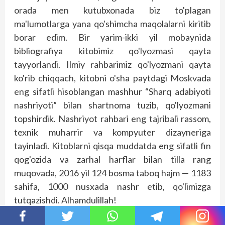
orada men kutubxonada biz to'plagan
ma'lumotlarga yana qo'shimcha maqolalarni kiritib
borar edim. Bir yarim-ikki yil mobaynida
bibliografiya kitobimiz qo'lyozmasi qayta
tayyorlandi. Ilmiy rahbarimiz qo'lyozmani qayta
ko'rib chiqqach, kitobni o'sha paytdagi Moskvada
eng sifatli hisoblangan mashhur “Sharq adabiyoti
nashriyoti” bilan shartnoma tuzib, qo'lyozmani
topshirdik. Nashriyot rahbari eng tajribali rassom,
texnik muharrir va kompyuter dizayneriga
tayinladi. Kitoblarni qisqa muddatda eng sifatli fin
qog'ozida va zarhal harflar bilan tilla rang
muqovada, 2016 yil 124 bosma taboq hajm — 1183
sahifa, 1000 nusxada nashr etib, qo'limizga
tutqazishdi. Alhamdulillah!
Darhol kitobning bir bog'lami — 3 nusxasini