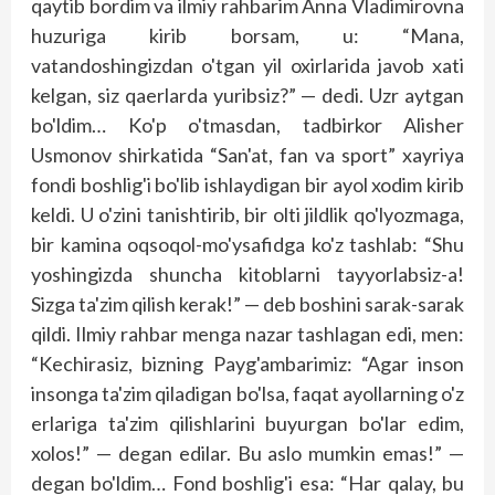
qaytib bordim va ilmiy rahbarim Anna Vladimirovna
huzuriga kirib borsam, u: “Mana,
vatandoshingizdan o'tgan yil oxirlarida javob xati
kelgan, siz qaerlarda yuribsiz?” — dedi. Uzr aytgan
bo'ldim… Ko'p o'tmasdan, tadbirkor Alisher
Usmonov shirkatida “San'at, fan va sport” xayriya
fondi boshlig'i bo'lib ishlaydigan bir ayol xodim kirib
keldi. U o'zini tanishtirib, bir olti jildlik qo'lyozmaga,
bir kamina oqsoqol-mo'ysafidga ko'z tashlab: “Shu
yoshingizda shuncha kitoblarni tayyorlabsiz-a!
Sizga ta'zim qilish kerak!” — deb boshini sarak-sarak
qildi. Ilmiy rahbar menga nazar tashlagan edi, men:
“Kechirasiz, bizning Payg'ambarimiz: “Agar inson
insonga ta'zim qiladigan bo'lsa, faqat ayollarning o'z
erlariga ta'zim qilishlarini buyurgan bo'lar edim,
xolos!” — degan edilar. Bu aslo mumkin emas!” —
degan bo'ldim… Fond boshlig'i esa: “Har qalay, bu