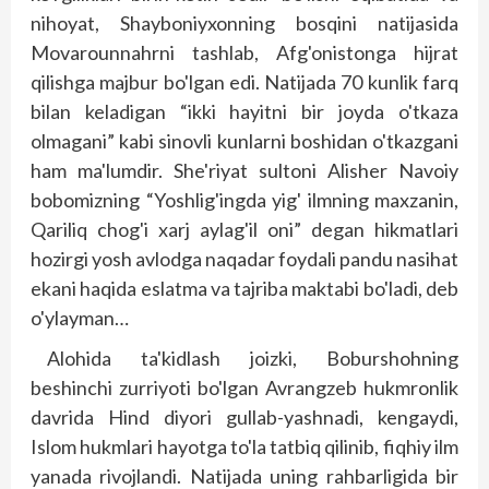
nihoyat, Shayboniyxonning bosqini natijasida
Movarounnahrni tashlab, Afg'onistonga hijrat
qilishga majbur bo'lgan edi. Natijada 70 kunlik farq
bilan keladigan “ikki hayitni bir joyda o'tkaza
olmagani” kabi sinovli kunlarni boshidan o'tkazgani
ham ma'lumdir. She'riyat sultoni Alisher Navoiy
bobomizning “Yoshlig'ingda yig' ilmning maxzanin,
Qariliq chog'i xarj aylag'il oni” degan hikmatlari
hozirgi yosh avlodga naqadar foydali pandu nasihat
ekani haqida eslatma va tajriba maktabi bo'ladi, deb
o'ylayman…
Alohida ta'kidlash joizki, Boburshohning
beshinchi zurriyoti bo'lgan Avrangzeb hukmronlik
davrida Hind diyori gullab-yashnadi, kengaydi,
Islom hukmlari hayotga to'la tatbiq qilinib, fiqhiy ilm
yanada rivojlandi. Natijada uning rahbarligida bir