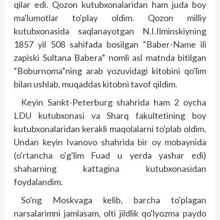
qilar edi. Qozon kutubxonalaridan ham juda boy
ma'lumotlar to'play oldim. Qozon milliy
kutubxonasida saqlanayotgan N.I.Ilminskiyning
1857 yil 508 sahifada bosilgan “Baber-Name ili
zapiski Sultana Babera” nomli asl matnda bitilgan
“Boburnoma”ning arab yozuvidagi kitobini qo'lim
bilan ushlab, muqaddas kitobni tavof qildim.
Keyin Sankt-Peterburg shahrida ham 2 oycha
LDU kutubxonasi va Sharq fakultetining boy
kutubxonalaridan kerakli maqolalarni to'plab oldim.
Undan keyin Ivanovo shahrida bir oy mobaynida
(o'rtancha o'g'lim Fuad u yerda yashar edi)
shaharning kattagina kutubxonasidan
foydalandim.
So'ng Moskvaga kelib, barcha to'plagan
narsalarimni jamlasam, olti jildlik qo'lyozma paydo