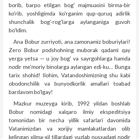
borib, barpo etilgan bog' majmuasini birma-bir
ko'rib, yoshligimda ko'rganim qup-quruq adirlik
shunchalik bog'-rog'larga aylanganiga guvoh
bo'ldim.
Ana Bobur zurriyoti, ana zamonamiz boburiylari!
Zero Bobur podshohning muborak qadami qay
yerga yetsa — u joy bog' va sayrgohlarga hamda
nodir me'moriy binolarga aylangan edi-ku… Bunga
tarix shohid! Ilohim, Vatandoshimizning shu kabi
obodonchilik va bunyodkorlik amallari toabad
bardavom bo'lgay!
Mazkur muzeyga kirib, 1992 yildan boshlab
Bobur nomidagi xalqaro ilmiy ekspeditsiya
tomonidan bir necha yillik safarlari davomida
Vatanimizdan va xorijiy mamlakatlardan olib
kelingan xilma-xil tillardagi yuzlab nusxadagi nodir