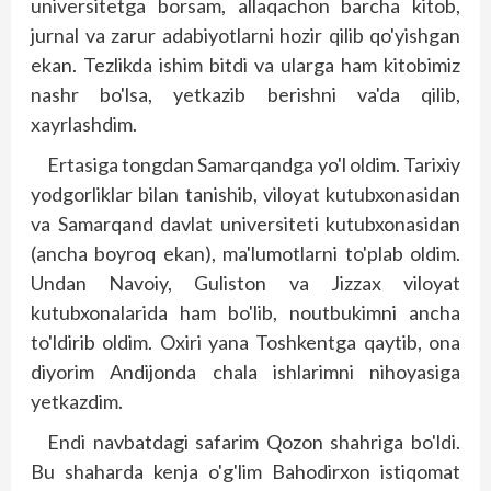
universitetga borsam, allaqachon barcha kitob,
jurnal va zarur adabiyotlarni hozir qilib qo'yishgan
ekan. Tezlikda ishim bitdi va ularga ham kitobimiz
nashr bo'lsa, yetkazib berishni va'da qilib,
xayrlashdim.
Ertasiga tongdan Samarqandga yo'l oldim. Tarixiy
yodgorliklar bilan tanishib, viloyat kutubxonasidan
va Samarqand davlat universiteti kutubxonasidan
(ancha boyroq ekan), ma'lumotlarni to'plab oldim.
Undan Navoiy, Guliston va Jizzax viloyat
kutubxonalarida ham bo'lib, noutbukimni ancha
to'ldirib oldim. Oxiri yana Toshkentga qaytib, ona
diyorim Andijonda chala ishlarimni nihoyasiga
yetkazdim.
Endi navbatdagi safarim Qozon shahriga bo'ldi.
Bu shaharda kenja o'g'lim Bahodirxon istiqomat