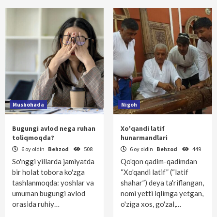
Mushohada
Nigoh
Bugungi avlod nega ruhan
Xo'qandi latif
toliqmoqda?
hunarmandlari
6 oy oldin
Behzod
508
6 oy oldin
Behzod
449
So'nggi yillarda jamiyatda
Qo'qon qadim-qadimdan
bir holat tobora ko'zga
“Xo'qandi latif” (“latif
tashlanmoqda: yoshlar va
shahar”) deya ta'riflangan,
umuman bugungi avlod
nomi yetti iqlimga yetgan,
orasida ruhiy…
o'ziga xos, go'zal,…