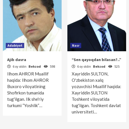
Adabiyot
Nasr
Ajib davra
“Sen qayoqdan bilasan?..”
6 oy oldin
Behzod
598
6 oy oldin
Behzod
525
Ilhom AHROR Muallif
Xayriddin SULTON,
haqida: Ilhom AHROR
O'zbekiston xalq
Buxoro viloyatining
yozuvchisi Muallif haqida:
Shofirkon tumanida
Xayriddin SULTON
tug'ilgan. Ilk she'riy
Toshkent viloyatida
turkumi “Yoshlik”…
tug'ilgan. Toshkent davlat
universiteti…