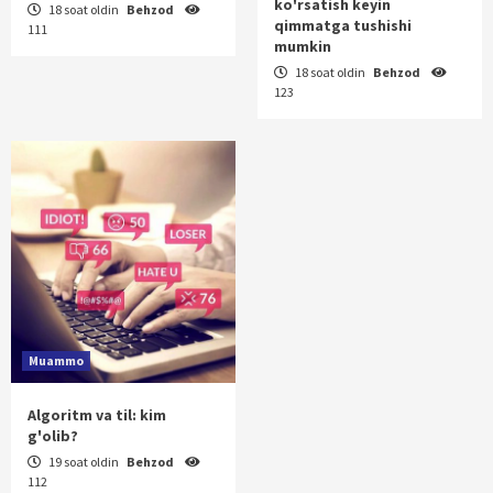
ko'rsatish keyin
18 soat oldin
Behzod
qimmatga tushishi
111
mumkin
18 soat oldin
Behzod
123
Muammo
Algoritm va til: kim
g'olib?
19 soat oldin
Behzod
112