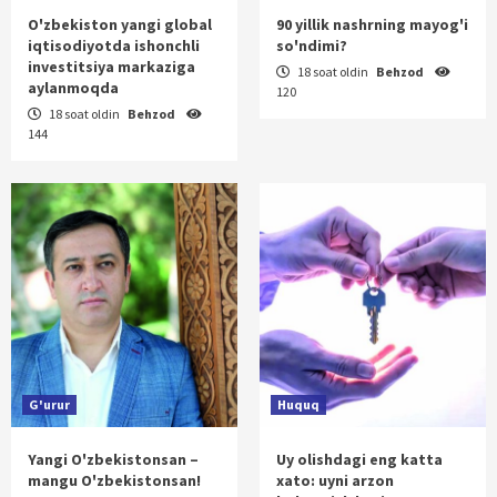
O'zbekiston yangi global
90 yillik nashrning mayog'i
iqtisodiyotda ishonchli
so'ndimi?
investitsiya markaziga
18 soat oldin
Behzod
aylanmoqda
120
18 soat oldin
Behzod
144
G'urur
Huquq
Yangi O'zbekistonsan –
Uy olishdagi eng katta
mangu O'zbekistonsan!
xato: uyni arzon