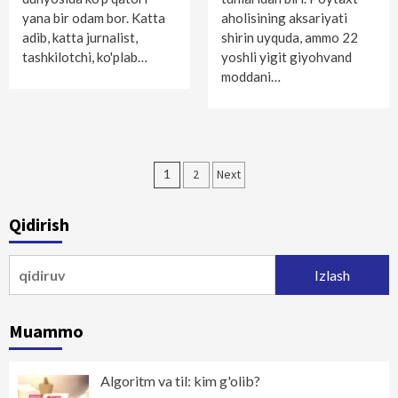
yana bir odam bor. Katta
aholisining aksariyati
adib, katta jurnalist,
shirin uyquda, ammo 22
tashkilotchi, ko'plab…
yoshli yigit giyohvand
moddani…
Maqolalar
1
2
Next
bo‘yicha
Qidirish
harakatlanish
Qidirshish:
Muammo
Algoritm va til: kim g'olib?