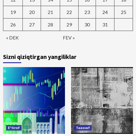
19
20
21
22
23
24
25
26
27
28
29
30
31
« DEK
FEV »
Sizni qiziqtirgan yangiliklar
E'tirof
Taassuf