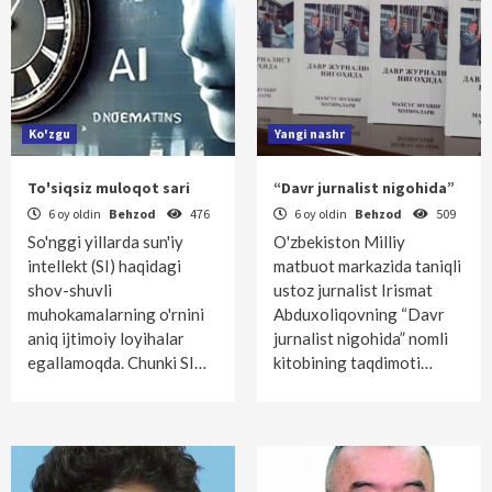
Ko'zgu
Yangi nashr
To'siqsiz muloqot sari
“Davr jurnalist nigohida”
6 oy oldin
Behzod
476
6 oy oldin
Behzod
509
So'nggi yillarda sun'iy
O'zbekiston Milliy
intellekt (SI) haqidagi
matbuot markazida taniqli
shov-shuvli
ustoz jurnalist Irismat
muhokamalarning o'rnini
Abduxoliqovning “Davr
aniq ijtimoiy loyihalar
jurnalist nigohida” nomli
egallamoqda. Chunki SI…
kitobining taqdimoti…