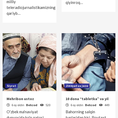
milliy
qiyinroq…
teleradiojurnalistikamizning
qariyb…
Siyrat
Jinoyat va jazo
Mehribon ustoz
10 dona “tabletka” va yil
6 oy oldin
Behzod
520
6 oy oldin
Behzod
449
O'zbek ma'naviyat
Bahorning salqin
dunyosida ko'p qatori
tunlaridan biri. Poytaxt