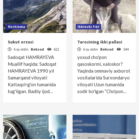
Kechinma
Ikkinchi fikr
Sukut orzusi
Tarozining ikki pallasi
6 oy oldin
Behzod
622
6 oy oldin
Behzod
544
Sadoqat HAMRAYEVA
yoxud cho'pon
Muallif haqida: Sadoqat
qasoskormi, xaloskor?
HAMRAYEVA 1990 yil
Yaqinda ommaviy axborot
Samarqand viloyati
vositalarida Surxondaryo
Kattaqo'rg'on tumanida
viloyati Uzun tumanida
tug'ilgan. Badiiy ijod…
sodir bo'lgan “Cho'pon…