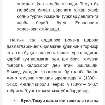
устидан тўла ғалаба қозонди. Темур бу
ғалабаси билан Европага улкан хавф
солиб турган Усмонли турклар давлатига
зарба бериб, бутун Европанинг
халоскорига айланди.
Негаки, сал олдинроқ Боязид Европа
давлатларининг бирлашган қўшинини тор-мор
этган ва бу қитъада унга қарши тура оладиган
ҳарбий куч қолмаган эди. Шу боис Темурни
“Европа халоскори” деб атай бошлашди.
Боязид устидан қозонилган бу ғалаба билан
Амир Темурни Франция қироли Карл VI (1380 —
1422), Англия қироли Генрих IV (1399 — 1407)
табриклаб, унга махсус мактуб юбордилар.
Буюк Темур давлатни ташкил этиш ва