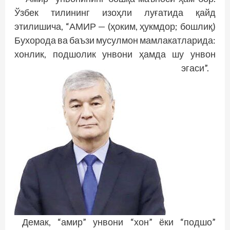
Ўзбек тилининг изоҳли луғатида қайд
этилишича, “АМИР — (ҳоким, ҳукмдор; бошлиқ)
Бухорода ва баъзи мусулмон мамлакатларида:
хонлик, подшолик унвони ҳамда шу унвон
эгаси”.
Демак, “амир” унвони “хон” ёки “подшо”