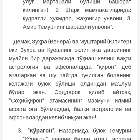
улуғ мартабали бўлиши башорат
қилинган). 2. Шарқ мамлакатларида:
қудратли ҳукмдор, жаҳонгир унвони. 3.
Амир Темурнинг шарафли унвони”.
Демак, Зуҳра (Венера) ва Муштарий (Юпитер)
ёки Зуҳра ва Қуёшнинг эклиптика даврининг
муайян бир даражасида тўқнаш келиш вақти
астрология ва афсоналарда “қирон” деб
аталаркан ва шу пайтда туғилган боланинг
келажаги буюк бўлиши олдиндан маълум
бўлар экан. Соддароқ қилиб айтсак,
“Соҳибқирон” атамасининг мазмуни илмий
асосга эга бўлмасдан, балки астрология ва
афсоналардан келиб чиққан экан!..
“Кўрагон”.
Назаримда, буюк Темурни
“Кўрагон” унвони билан аташ, аслида