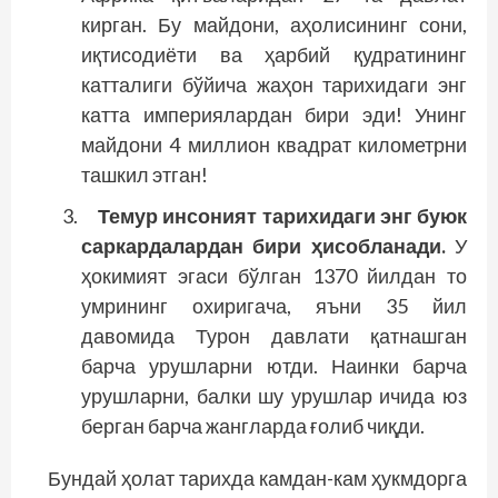
кирган. Бу майдони, аҳолисининг сони,
иқтисодиёти ва ҳарбий қудратининг
катталиги бўйича жаҳон тарихидаги энг
катта империялардан бири эди! Унинг
майдони 4 миллион квадрат километрни
ташкил этган!
Темур инсоният тарихидаги энг буюк
саркардалардан бири ҳисобланади.
У
ҳокимият эгаси бўлган 1370 йилдан то
умрининг охиригача, яъни 35 йил
давомида Турон давлати қатнашган
барча урушларни ютди. Наинки барча
урушларни, балки шу урушлар ичида юз
берган барча жангларда ғолиб чиқди.
Бундай ҳолат тарихда камдан-кам ҳукмдорга