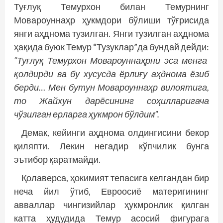
Туғлуқ Темурхон билан Темурнинг
Мовароуннаҳр ҳукмдори бўлиши тўғрисида
янги аҳднома тузилган. Янги тузилган аҳднома
ҳақида буюк Темур “Тузуклар”да бундай дейди:
“Туғлуқ Темурхон Мовароуннаҳрни эса менга
қолдирди ва бу хусусда ёрлиғу аҳднома ёзиб
берди… Мен бутун Мовароуннаҳр вилоятига,
то Жайхун дарёсининг соҳилларигача
чўзилган ерларга ҳукмрон бўлдим”.
Демак, кейинги аҳднома олдингисини бекор
қиляпти. Лекин негадир кўпчилик бунга
эътибор қаратмайди.
Қолаверса, ҳокимият тепасига келгандан бир
неча йил ўтиб, Евроосиё материгининг
авваллар чингизийлар ҳукмронлик қилган
катта ҳудудида Темур асосий фигурага