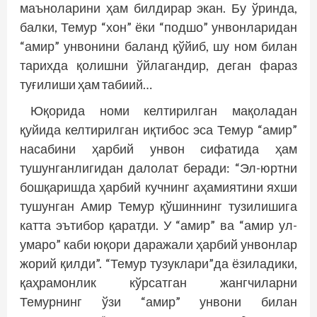
маъноларини ҳам билдирар экан. Бу ўринда,
балки, Темур “хон” ёки “подшо” унвонларидан
“амир” унвонини баланд қўйиб, шу ном билан
тарихда қолишни ўйлагандир, деган фараз
туғилиши ҳам табиий…
Юқорида номи келтирилган мақоладан
қуйида келтирилган иқтибос эса Темур “амир”
насабини ҳарбий унвон сифатида ҳам
тушунганлигидан далолат беради: “Эл-юртни
бошқаришда ҳарбий кучнинг аҳамиятини яхши
тушунган Амир Темур қўшиннинг тузилишига
катта эътибор қаратди. У “амир” ва “амир ул-
умаро” каби юқори даражали ҳарбий унвонлар
жорий қилди”. “Темур тузуклари”да ёзиладики,
қаҳрамонлик кўрсатган жангчиларни
Темурнинг ўзи “амир” унвони билан