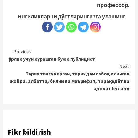
профессор.
Янгиликларни дўстларингизга улашинг
Continue
Previous
Ҳурлик учун курашган буюк публицист
Reading
Next
Тарих тилга кирган, тарихдан сабоқ олинган
жойда, албатта, билим ва маърифат, тараққиёт ва
адолат бўлади
Fikr bildirish