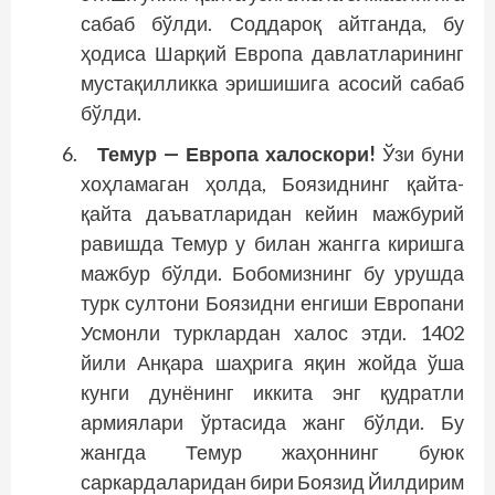
сабаб бўлди. Соддароқ айтганда, бу
ҳодиса Шарқий Европа давлатларининг
мустақилликка эришишига асосий сабаб
бўлди.
Темур — Европа халоскори!
Ўзи буни
хоҳламаган ҳолда, Боязиднинг қайта-
қайта даъватларидан кейин мажбурий
равишда Темур у билан жангга киришга
мажбур бўлди. Бобомизнинг бу урушда
турк султони Боязидни енгиши Европани
Усмонли турклардан халос этди. 1402
йили Анқара шаҳрига яқин жойда ўша
кунги ­дунёнинг иккита энг қудратли
армиялари ўртасида жанг бўлди. Бу
жангда Темур жаҳоннинг буюк
саркардаларидан бири Боязид Йилдирим