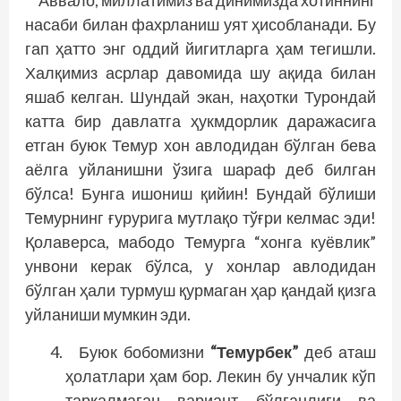
насаби билан фахрланиш уят ҳисобланади. Бу
гап ҳатто энг оддий йигитларга ҳам тегишли.
Халқимиз асрлар давомида шу ақида билан
яшаб келган. Шундай экан, наҳотки Турондай
катта бир давлатга ҳукмдорлик даражасига
етган буюк Темур хон авлодидан бўлган бева
аёлга уйланишни ўзига шараф деб билган
бўлса! Бунга ишониш қийин! Бундай бўлиши
Темурнинг ғурурига мутлақо тўғри келмас эди!
Қолаверса, мабодо Темурга “хонга куёвлик”
унвони керак бўлса, у хонлар авлодидан
бўлган ҳали турмуш қурмаган ҳар қандай қизга
уйланиши мумкин эди.
Буюк бобомизни
“Темурбек”
деб аташ
ҳолатлари ҳам бор. Лекин бу унчалик кўп
тарқалмаган вариант бўлганлиги ва