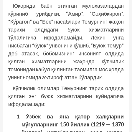
Юқорида баён этилган мулоҳазалардан
кўриниб турибдики, “Амир”, “Соҳибқирон”,
“Кўрагон” ва “Бек” насаблари Темурнинг жаҳон
тарихи олдидаги буюк хизматларини
тўлалигича ифодаламайди. Лекин унга
нисбатан “буюк” унвонини қўшиб, “Буюк Темур”
деб атасак, бобомизнинг инсоният олдида
қилган хизматларини жаҳонда кўпчилик
томонидан қабул қилинган таомилга мос ҳолда
унинг номида эътироф этган бўлардик.
Кўпчилик олимлар Темурнинг тарих олдида
қилган энг буюк хизматларини қуйидагича
ифодалашади:
Ўзбек ва яна қатор халқларни
мўғулларнинг 150 йиллик (1219 — 1370