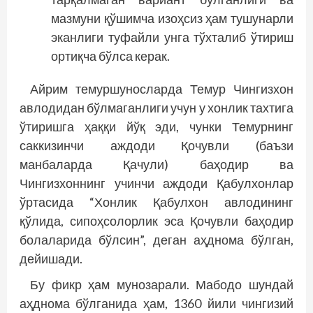
мазмуни қўшимча изоҳсиз ҳам тушунарли
эканлиги туфайли унга тўхталиб ўтириш
ортиқча бўлса керак.
Айрим темуршуносларда Темур Чингизхон
авлодидан бўлмаганлиги учун у хонлик тахтига
ўтиришга ҳаққи йўқ эди, чунки Темурнинг
саккизинчи аждоди Қочувли (баъзи
манбаларда Қачули) баҳодир ва
Чингизхоннинг учинчи аждоди Қабулхонлар
ўртасида “Хонлик Қабулхон авлодининг
қўлида, сипоҳсолорлик эса Қочувли баҳодир
болаларида бўлсин”, деган аҳднома бўлган,
дейишади.
Бу фикр ҳам мунозарали. Мабодо шундай
аҳднома бўлганида ҳам, 1360 йили чингизий