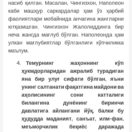
насиб қилган. Масалан, Чингизхон, Наполеон
каби машҳур саркардалар ҳам ўз ҳарбий
фаолиятлари мобайнида анчагина жангларни
ютқазишган. Чингизхон Жалолиддинга бир
неча жангда мағлуб бўлган. Наполеонда ҳам
улкан мағлубиятлар бўлганлиги кўпчиликка
маълум.
Темурнинг жаҳоннинг кўп
ҳукмдорларидан ажралиб турадиган
яна бир улуғ сифати бўлган, яъни
унинг салтанати фақатгина майдони ва
аҳолисининг сони катталиги
билангина дунёнинг биринчи
давлатига айлангани йўқ, балки бу
ҳудудда маданият, санъат, илм-фан,
меъморчилик беқиёс даражада