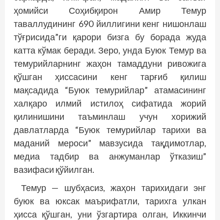
ҳомийси Соҳибқирон Амир Темур
таваллудининг 690 йиллигини кенг нишонлаш
тўғрисида”ги қарори бизга бу борада жуда
катта кўмак беради. Зеро, унда Буюк Темур ва
темурийларнинг жаҳон тамаддуни ривожига
қўшган ҳиссасини кенг тарғиб қилиш
мақсадида “Буюк темурийлар” атамасининг
халқаро илмий истилоҳ сифатида жорий
қилинишини таъминлаш учун хорижий
давлатларда “Буюк темурийлар тарихи ва
маданий мероси” мавзусида тақдимотлар,
медиа тадбир ва анжуманлар ўтказиш”
вазифаси қўйилган.
Темур — шубҳасиз, жаҳон тарихидаги энг
буюк ва юксак маърифатли, тарихга улкан
ҳисса қўшган, уни ўзгартира олган, Иккинчи