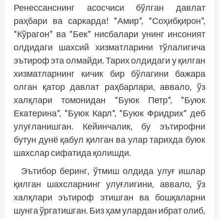
Ренессанснинг асосчиси бўлган давлат
раҳбари ва саркарда! “Амир”, “Соҳибқирон”,
“Кўрагон” ва “Бек” нисбалари унинг инсоният
олдидаги шахсий хизматларини тўлалигича
эътироф эта олмайди. Тарих олдидаги у қилган
хизматларнинг кичик бир бўлагини бажара
олган қатор давлат раҳбарлари, аввало, ўз
халқлари томонидан “Буюк Петр”, “Буюк
Екатерина”, “Буюк Карл”, “Буюк Фридрих” деб
улуғланишган. Кейинчалик, бу эътирофни
бутун дунё қабул қилган ва улар тарихда буюк
шахслар сифатида қолишди.
Эътибор беринг, ўтмиш олдида улуғ ишлар
қилган шахсларнинг улуғлигини, аввало, ўз
халқлари эътироф этишган ва бошқаларни
шунга ўргатишган. Биз ҳам улардан ибрат олиб,