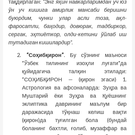
тақдирлаган:
“Энг яқин навкарларимдан уч юз
ўн уч кишига амирлик мансаби беришни
буюрдим, чунки улар асли тоза, ақл-
фаросатли, баҳодир, довюрак, тадбиркор,
сергак, эҳтиёткор, олди-кетини ўйлаб иш
тутадиган кишилардир”.
“Соҳибқирон”
. Бу сўзнинг маъноси
“Ўзбек тилининг изоҳли луғати”да
қуйидагича талқин этилади:
“СОҲИБҚИРОН — (қирон эгаси) 1.
Астрология ва афсоналарда: Зуҳра ва
Муштарий ёки Зуҳра ва Қуёшнинг
эклиптика даврининг маълум бир
даражасида тўқнаш келиш вақти
(қирон)да туғилган бола (бундай
боланинг бахтли, ғолиб, музаффар ва