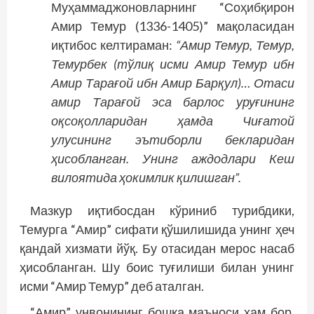
Муҳаммаджоновларнинг “Соҳибқирон
Амир Темур (1336-1405)” мақоласидан
иқтибос келтираман:
“Амир Темур, Темур,
Темурбек (тўлиқ исми Амир Темур ибн
Амир Тарағой ибн Амир Барқул)… Отаси
амир Тарағой эса барлос уруғининг
оқсоқолларидан ҳамда Чиғатой
улусининг эътиборли бекларидан
ҳисобланган. Унинг аждодлари Кеш
вилоятида ҳокимлик қилишган”.
Мазкур иқтибосдан кўриниб турибдики,
Темурга “Амир” сифати қўшилишида унинг ҳеч
қандай хизмати йўқ. Бу отасидан мерос насаб
ҳисобланган. Шу боис туғилиши билан унинг
исми “Амир Темур” деб аталган.
“Амир” унвонининг бошқа маъноси ҳам бор.