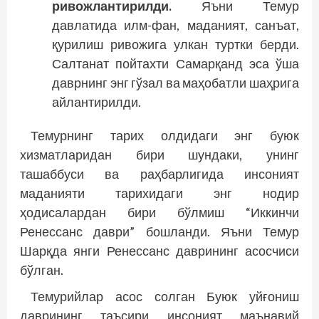
ривожлантирилди.
Яъни Темур
давлатида илм-фан, маданият, санъат,
қурилиш ривожига улкан туртки берди.
Салтанат пойтахти Самарқанд эса ўша
даврнинг энг гўзал ва маҳобатли шаҳрига
айлантирилди.
Темурнинг тарих олдидаги энг буюк
хизматларидан бири шундаки, унинг
ташаббуси ва раҳбарлигида инсоният
маданияти тарихидаги энг нодир
ҳодисалардан бири бўлмиш “Иккинчи
Ренессанс даври” бошланди. Яъни Темур
Шарқда янги Ренессанс даврининг асосчиси
бўлган.
Темурийлар асос солган Буюк уйғониш
даврининг таъсири инсоният маънавий