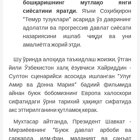
бошқаришнинг мутлақо янги
сиёсатини яратди.
Яъни Соҳибқирон
“Темур тузуклари” асарида ўз даврининг
адолатли ва прогрессив давлат сиёсати
назариясини ишлаб чиқди ва уни
амалиётга жорий этди.
Шу ўринда алоҳида таъкидлаш жоизки, ўтган
йили Ўзбекистон халқ ёзувчиси Хайриддин ­
Султон сценарийси асосида ишланган “Улуғ
Амир ва Донна Мария” бадиий фильмида
айнан буюк бобомизнинг Европа халоскори
сифатидаги ўрни тарихий ҳақиқат сифатида
акс эттирилганини қутламоқ керак.
Мухтасар айтганда, Президент Шавкат ­
Мирзиёевнинг “Буюк давлат арбоби ва
саркарда, илм-фан, маданият ва санъат