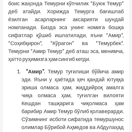
боис жаҳонда Темурни кўпчилик “Буюк Темур”
деб атайди. Хорижда Темурга бағишлаб
ёзилган асарларнинг аксарияти шундай
номланади. Бизда эса унинг номига бошқа
сифатлар қўшиб ишлатилади, яъни “Амир”,
“Соҳибқирон”, “Кўрагон” ва “Темурбек”.
Темурни “Амир Темур” деб аташ эса, менимча,
ҳатто руҳимизга ҳам сингиб кетди.
“Амир”.
Темур туғилиши бўйича амир
эди. Яъни у ҳаётида ҳеч қандай ютуққа
эриша олмаса ҳам, жиддийроқ амалга
чиқа олмаса ҳам, туғилган вилояти
Кешдан ташқарига чиқолмаса ҳам
барибир Амир Темур бўлиб қолаверарди.
Сўзимнинг исботи сифатида темуршунос
олимлар Бўрибой Аҳмедов ва Абдулаҳад