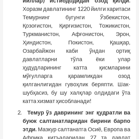
йиллар) истибдодидан озод қилди.
Хоразм давлатининг 1220 йилги харитаси
Темурнинг бугунги Ўзбекистон,
Қозоғистон, Қирғизистон, Тожикистон,
Туркманистон, Афғонистон, Эрон,
Ҳиндистон, Покистон, Қашқар,
Озарбайжон каби ўндан ортиқ
давлатларни тўла ёки улар
ҳудудларининг катта қисмларини
мўғулларга қарамликдан озод
қилганлигидан гувоҳлик беряпти. Шак-
шубҳасиз, бу шу халқлар олдидаги ўта
катта хизмат ҳисобланади!
Темур ўз даврининг энг қудратли ва
буюк салтанатларидан бирини барпо
этди.
Мазкур салтанатга Осиё, Европа ва
Африка қитъаларидан 27 та давлат