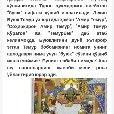
кўпчилигида Турон ҳукмдорига нисбатан
“буюк” сифати қўшиб ишлатилади. Лекин
Буюк Темур ўз юртида ҳамон “Амир Темур”,
“Соҳибқирон Амир Темур”, “Амир Темур
Кўрагон” ва “Темурбек” деб атаб
келинмоқда. Буюклигини дунё эътироф
этган Темур бобомизнинг номига унинг
авлодлари нима учун “буюк” сўзини қўшиб
ишлатмаймиз? Бунинг сабаби нимада? Ана
шу саволларнинг жавоби мени роса
ўйлантириб юрар эди.