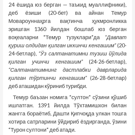
24 ёшида юз берган — таъкид муаллифники),
деб ёзиши (20-бет) ва айнан Темур
Мовароуннаҳрга вақтинча ҳукмронликка
эришган 1360 йилдан бошлаб юз берган
воқеаларни “Темур тузуклари”да
“Давлат
қуриш олдидан қилган иккинчи кенгашим”
(20-
24-бетлар),
“Ўз салтанатимни тузиш йўлида
қилган учинчи кенгашим”
(24-26-бетлар),
“Салтанатимнинг дастлабки даврларида
қилган тўртинчи кенгашим”
(26-28-бетлар)
деб аташидан кўриниб турибди.
Темур баъзан номига “султон” сўзини қўшиб
ишлатган. 1391 йилда Тўхтамишхон билан
жангга бораётиб, Дашти Қипчоқда улкан тошга
хотира сатрларини ўйдириб ёздирганда, ўзини
“Турон султони” деб атади.