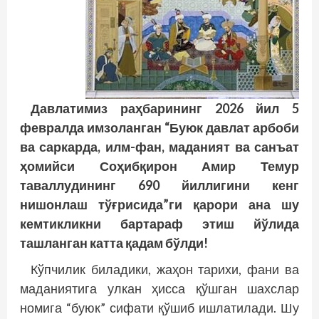
Давлатимиз раҳбарининг 2026 йил 5
февралда имзоланган “Буюк давлат арбоби
ва саркарда, илм-фан, маданият ва санъат
ҳомийси Соҳибқирон Амир Темур
таваллудининг 690 йиллигини кенг
нишонлаш тўғрисида”ги қарори ана шу
кемтикликни бартараф этиш йўлида
ташланган катта қадам бўлди!
Кўпчилик биладики, жаҳон тарихи, фани ва
маданиятига улкан ҳисса қўшган шахслар
номига “буюк” сифати қўшиб ишлатилади. Шу