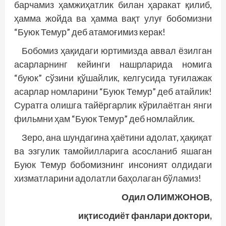
барчамиз ҳамжиҳатлик билан ҳаракат қилиб,
ҳамма жойда ва ҳамма вақт улуғ бобомизни
“Буюк Темур” деб атамоғимиз керак!
Бобомиз ҳақидаги юртимизда аввал ёзилган
асарларнинг кейинги нашрларида номига
“буюк” сўзини қўшайлик, келгусида туғилажак
асарлар номларини “Буюк Темур” деб атайлик!
Суратга олишга тайёргарлик кўрилаётган янги
фильмни ҳам “Буюк Темур” деб номлайлик.
Зеро, ана шундагина ҳаётини адолат, ҳақиқат
ва эзгулик тамойилларига асосланиб яшаган
Буюк Темур бобомизнинг инсоният олдидаги
хизматларини адолатли баҳолаган бўламиз!
Одил ОЛИМЖОНОВ,
иқтисодиёт фанлари доктори,