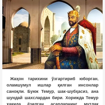
Жаҳон тарихини ўзгартириб юборган,
оламшумул ишлар қилган инсонлар
саноқли. Буюк Темур, шак-шубҳасиз, ана
шундай шахслардан бири. Хорижда Темур
ҳақида ёзилган асарларнинг мутлақ