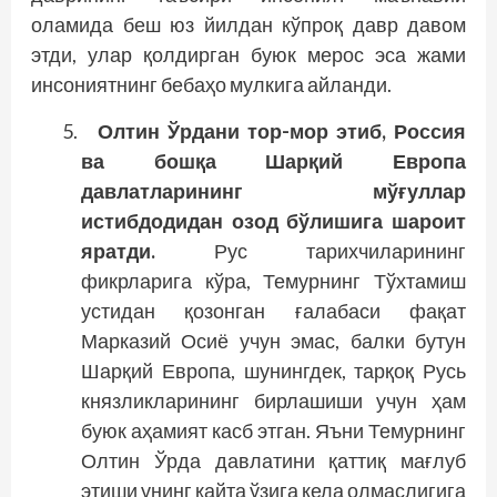
оламида беш юз йилдан кўпроқ давр давом
этди, улар қолдирган буюк мерос эса жами
инсониятнинг бебаҳо мулкига айланди.
Олтин Ўрдани тор-мор этиб, Россия
ва бошқа Шарқий Европа
давлатларининг мўғуллар
истибдодидан озод бўлишига шароит
яратди.
Рус тарихчиларининг
фикрларига кўра, Темурнинг Тўхтамиш
устидан қозонган ғалабаси фақат
Марказий Осиё учун эмас, балки бутун
Шарқий Европа, шунингдек, тарқоқ Русь
князликларининг бирлашиши учун ҳам
буюк аҳамият касб этган. Яъни Темурнинг
Олтин Ўрда давлатини қаттиқ мағлуб
этиши унинг қайта ўзига кела олмаслигига