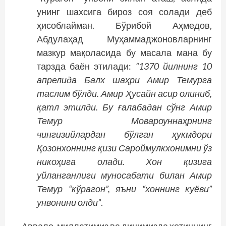
унинг шахсига бироз соя солади деб
ҳисоблайман. Бўрибой Аҳмедов,
Абдулаҳад Муҳаммаджоновларнинг
мазкур мақоласида бу масала мана бу
тарзда баён этилади:
“1370 йилнинг 10
апрелида Балх шаҳри Амир Темурга
таслим бўлди. Амир Ҳусайн асир олиниб,
қатл этилди. Бу ғалабадан сўнг Амир
Темур Мовароуннаҳрнинг
чингизийлардан бўлган ҳукмдори
Қозонхоннинг қизи Сароймулкхонимни ўз
никоҳига олади. Хон қизига
уйланганлиги муносабати билан Амир
Темур “кўрагон”, яъни “хоннинг куёви”
унвонини олди”
.
Аввало, миллатимиз ва динимизда хотиннинг