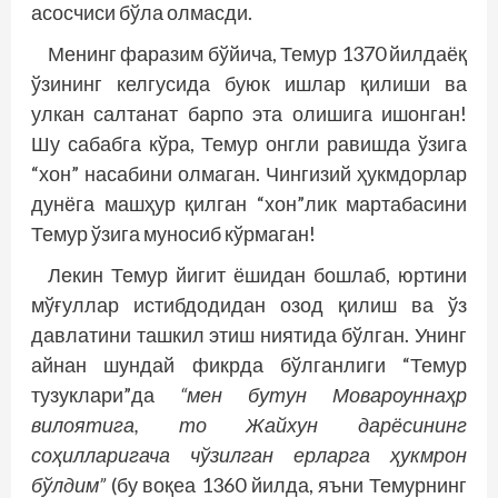
асосчиси бўла олмасди.
Менинг фаразим бўйича, Темур 1370 йилдаёқ
ўзининг келгусида буюк ишлар қилиши ва
улкан салтанат барпо эта олишига ишонган!
Шу сабабга кўра, Темур онгли равишда ўзига
“хон” насабини олмаган. Чингизий ҳукмдорлар
дунёга машҳур қилган “хон”лик мартабасини
Темур ўзига муносиб кўрмаган!
Лекин Темур йигит ёшидан бошлаб, юртини
мўғуллар истибдодидан озод қилиш ва ўз
давлатини ташкил этиш ниятида бўлган. Унинг
айнан шундай фикрда бўлганлиги “Темур
тузуклари”да
“мен бутун Мовароуннаҳр
вилоятига, то Жайхун дарёсининг
соҳилларигача чўзилган ерларга ҳукмрон
бўлдим”
(бу воқеа 1360 йилда, яъни Темурнинг