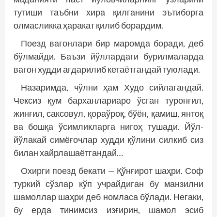
тутиши таъбни хира қилганини эътиборга
олмасликка ҳаракат қилиб борардим.
Поезд вагонлари бир маромда боради, деб
бўлмайди. Баъзи йўллардаги бурилмаларда
вагон худди ағдарилиб кетаётгандай туюлади.
Назаримда, чўлни ҳам Худо сийлагандай.
Чексиз қум барханлариаро ўсган туронғил,
жинғил, саксовул, қораўроқ, бўён, қамиш, янтоқ
ва бошқа ўсимликларга нигоҳ тушади. Йўл-
йўлакай симёғочлар худди қўлини силкиб сиз
билан хайрлашаётгандай…
Охирги поезд бекати — Қўнғирот шаҳри. Соф
туркий сўзлар кўп учрайдиган бу манзилни
шамоллар шаҳри деб номласа бўлади. Негаки,
бу ерда тинимсиз изғирин, шамол эсиб