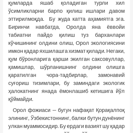
қумларда яшаб қоладиган турли хил
ўсимликларни барпо қилиш ишлари давом
эттирилмоқда. Бу жуда катта аҳамиятга эга.
Биринчи навбатда, Оролда яна ёввойи
табиатни пайдо қилиш туз барханлари
кўчишининг олдини олиш, Орол экологиясини
имкон қадар яхшилашга хизмат қилади. Негаки,
қум бўронларига қарши экилган саксовуллар,
қамишлар, шўрланишнинг олдини олишга
қаратилган чора-тадбирлар, замонавий
суғориш тизимлари, бу заминдаги экологик
ҳалокатнинг янада ёмонлашиб кетишига йўл
қўймайди.
Орол фожиаси — бугун нафақат Қорақалпоқ
элининг, Ўзбекистоннинг, балки бутун дунёнинг
улкан муаммосидир. Бу ердаги вазият шу қадар