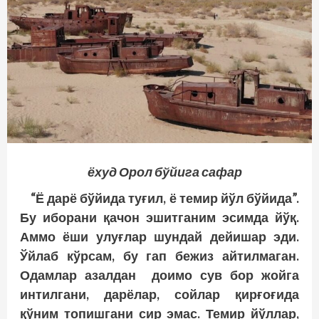
ёхуд Орол бўйига сафар
“Ё
дарё
бўйида
туғил
, ё
темир
йўл
бўйида
”.
Бу
иборани
қачон
эшитганим
эсимда
йўқ
.
Аммо ёши улуғлар шундай дейишар эди.
Ўйлаб кўрсам, бу гап бежиз айтилмаган.
Одамлар азалдан доимо сув бор жойга
интилгани, дарёлар, сойлар қирғоғида
қўним топишгани сир эмас. Темир йўллар,