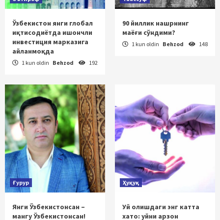
Ўзбекистон янги глобал
90 йиллик нашрнинг
иқтисодиётда ишончли
маёғи сўндими?
инвестиция марказига
1 kun oldin
Behzod
148
айланмоқда
1 kun oldin
Behzod
192
Ғурур
Ҳуқуқ
Янги Ўзбекистонсан –
Уй олишдаги энг катта
мангу Ўзбекистонсан!
хато: уйни арзон