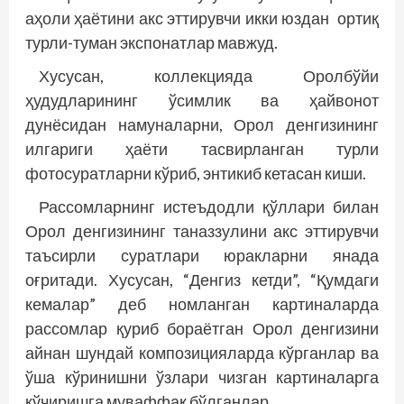
аҳоли ҳаётини акс эттирувчи икки юздан ортиқ
турли-туман экспонатлар мавжуд.
Хусусан, коллекцияда Оролбўйи
ҳудудларининг ўсимлик ва ҳайвонот
дунёсидан намуналарни, Орол денгизининг
илгариги ҳаёти тасвирланган турли
фотосуратларни кўриб, энтикиб кетасан киши.
Рассомларнинг истеъдодли қўллари билан
Орол денгизининг таназзулини акс эттирувчи
таъсирли суратлари юракларни янада
оғритади. Хусусан, “Денгиз кетди”, “Қумдаги
кемалар” деб номланган картиналарда
рассомлар қуриб бораётган Орол денгизини
айнан шундай композицияларда кўрганлар ва
ўша кўринишни ўзлари чизган картиналарга
кўчиришга муваффақ бўлганлар.