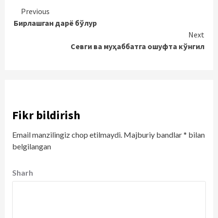
Continue
Previous
Бирлашган дарё бўлур
Reading
Next
Севги ва муҳаббатга ошуфта кўнгил
Fikr bildirish
Email manzilingiz chop etilmaydi.
Majburiy bandlar
*
bilan
belgilangan
Sharh