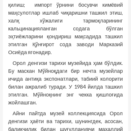
қилиш; импорт ўрнини босувчи кимёвий
маҳсулотлар ишлаб чиқаришни ташкил этиш,
халқ хўжалиги тармоқларининг
кальцинацияланган содага бўлган
эҳтиёжларини қондириш мақсадида ташкил
этилган Қўнғирот сода заводи Марказий
Осиёда ягонадир.
Орол денгизи тарихи музейида ҳам бўлдик.
Бу маскан Мўйноқдаги бир нечта музейлар
ичида антиқа экспонатлари, табиий колорити
билан ажралиб туради. У 1984 йилда ташкил
этилган. Мўйноқнинг энг чекка қишлоғида
жойлашган.
Айни пайтда музей коллекциясида Орол
денгизи ҳаёти ва тарихи, шунингдек, асосан,
балиқчилик билан шуғулланувчи маҳаллий