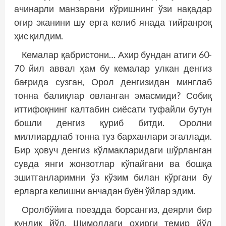
ачинарли манзарани кўришнинг ўзи нақадар
оғир эканини шу ерга келиб янада тийранроқ
ҳис қилдим.
Кемалар қабристони… Ахир бундан атиги 60-
70 йил аввал ҳам бу кемалар улкан денгиз
бағрида сузган, Орол денгизидан минглаб
тонна балиқлар овланган эмасмиди? Собиқ
иттифоқнинг калтабин сиёсати туфайли бутун
бошли денгиз қуриб битди. Оролни
миллиардлаб тонна туз барханлари эгаллади.
Бир ҳовуч денгиз кўлмакларидаги шўрланган
сувда янги жонзотлар кўпайгани ва бошқа
эшитганларимни ўз кўзим билан кўргани бу
ерларга келишни анчадан буён ўйлар эдим.
Оролбўйига поездда борсангиз, деярли бир
кунлик йўл. Шимолдаги охирги темир йўл