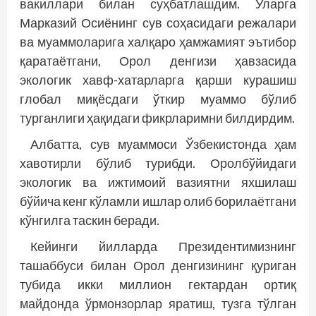
вакиллари билан суҳбатлашдим. Уларга
Марказий Осиёнинг сув соҳасидаги режалари
ва муаммоларига халқаро ҳамжамият эътибор
қаратаётгани, Орол денгизи ҳавзасида
экологик хавф-хатарларга қарши курашиш
глобал миқёсдаги ўткир муаммо бўлиб
турганлиги ҳақидаги фикрларимни билдирдим.
Албатта, сув муаммоси Ўзбекистонда ҳам
хавотирли бўлиб турибди. Оролбўйидаги
экологик ва ижтимоий вазиятни яхшилаш
бўйича кенг кўламли ишлар олиб борилаётгани
кўнгилга таскин беради.
Кейинги йилларда Президентимизнинг
ташаббуси билан Орол денгизининг қуриган
тубида икки миллион гектардан ортиқ
майдонда ўрмонзорлар яратиш, тузга тўлган