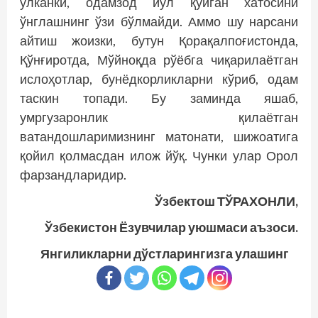
улканки, одамзод йўл қўйган хатосини
ўнглашнинг ўзи бўлмайди. Аммо шу нарсани
айтиш жоизки, бутун Қорақалпоғистонда,
Қўнғиротда, Мўйноқда рўёбга чиқарилаётган
ислоҳотлар, ­бунёдкорликларни кўриб, одам
таскин топади. Бу заминда яшаб,
умргузаронлик қилаётган
ватандошларимизнинг матонати, шижоатига
қойил қолмасдан илож йўқ. Чунки улар Орол
фарзандларидир.
Ўзбектош ТЎРАХОНЛИ,
Ўзбекистон Ёзувчилар уюшмаси аъзоси.
Янгиликларни дўстларингизга улашинг