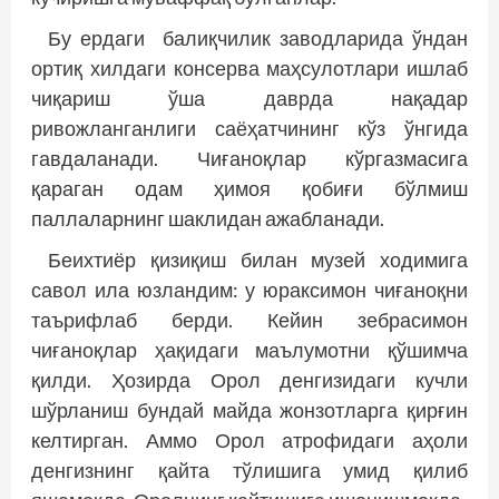
Бу ердаги балиқчилик заводларида ўндан
ортиқ хилдаги консерва маҳсулотлари ишлаб
чиқариш ўша даврда нақадар
ривожланганлиги саёҳатчининг кўз ўнгида
гавдаланади. Чиғаноқлар кўргазмасига
қараган одам ҳимоя қобиғи бўлмиш
паллаларнинг шаклидан ажабланади.
Беихтиёр қизиқиш билан музей ходимига
савол ила юзландим: у юраксимон чиғаноқни
таърифлаб берди. Кейин зебрасимон
чиғаноқлар ҳақидаги маълумотни қўшимча
қилди. Ҳозирда Орол денгизидаги кучли
шўрланиш бундай майда жонзотларга қирғин
келтирган. Аммо Орол атрофидаги аҳоли
денгизнинг қайта тўлишига умид қилиб