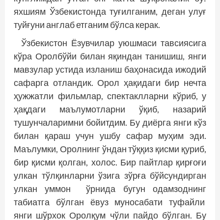
яхшиям Ўзбекистонда туғилганим, деган улуғ
туйғуни англаб етганим бўлса керак.
Ўзбекистон Ёзувчилар уюшмаси тавсиясига
кўра Оролбўйи билан яқиндан танишиш, янги
мавзулар устида изланиш баҳонасида ижодий
сафарга отландик. Орол ҳақидаги бир нечта
ҳужжатли фильмлар, спектаклларни кўриб, у
ҳақдаги маълумотларни ўқиб, назарий
тушунчаларимни бойитдим. Бу диёрга янги кўз
билан қараш учун ушбу сафар муҳим эди.
Маълумки, Оролнинг ўндан тўққиз қисми қуриб,
бир қисми қолган, холос. Бир пайтлар қирғоғи
улкан тўлқинларни ўзига зўрға бўйсундирган
улкан уммон ўрнида бугун одамзоднинг
табиатга бўлган ёвуз муносабати туфайли
янги шўрхок Оролқум чўли пайдо бўлган. Бу