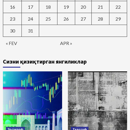
16
17
18
19
20
21
22
23
24
25
26
27
28
29
30
31
« FEV
APR »
Сизни қизиқтирган янгиликлар
Эътироф
Таассуф