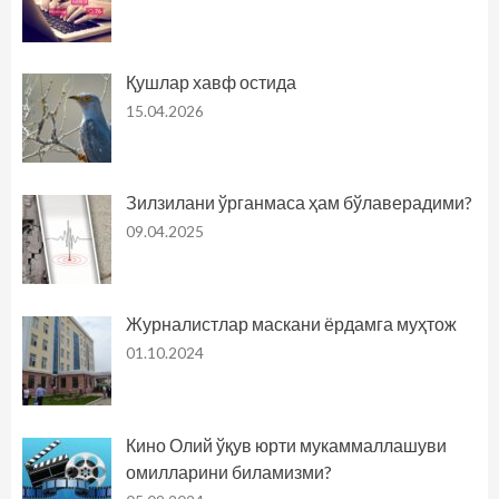
Қушлар хавф остида
15.04.2026
Зилзилани ўрганмаса ҳам бўлаверадими?
09.04.2025
Журналистлар маскани ёрдамга муҳтож
01.10.2024
Кино Олий ўқув юрти мукаммаллашуви
омилларини биламизми?