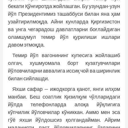
бекати Қўнғиротда жойлашган. Бу узундан-узун
йўл Президентимиз ташаббуси билан яна ҳам
узайтирилмоқда. Айни кунларда Қирғизистон
ва унга чегарадош давлатларни боғлайдиган
оламшумул темир йўл қурилиши ишлари
давом этмоқда.
Темир йўл вагонининг купесига жойлашиб
олгач, хушмуомала борт кузатувчилари
йўловчиларни аввалига иссиқ чой ва ширинлик
билан сийлашди.
Яхши сафар — ижодкорга қанот, янги илҳом
манбаи. Беш соатлик Қизилқум чўлларидаги
йўлда телефонларда алоқа йўқлигига
кўпчилик йўловчилар кўниккан. Аммо мен эса
гўё яхши йўлдошсиз қолгандайман. Айрим
маданияти паст йўловчиларнинг ўзларини