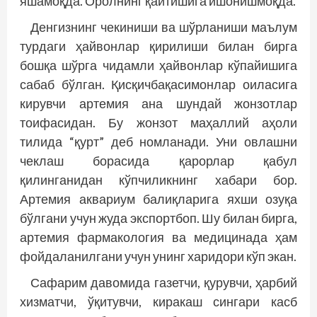
яшамоқда. Оролнинг қайтишига ишонишмоқда.
Денгизнинг чекиниши ва шўрланиши маълум
турдаги ҳайвонлар қирилиши билан бирга
бошқа шўрга чидамли ҳайвонлар кўпайишига
сабаб бўлган. Қисқичбақасимонлар оиласига
кирувчи артемия ана шундай жонзотлар
тоифасидан. Бу жонзот маҳаллий аҳоли
тилида “қурт” деб номланади. Уни овлашни
чеклаш борасида қарорлар қабул
қилинганидан кўпчиликнинг хабари бор.
Артемия аквариум балиқларига яхши озуқа
бўлгани учун жуда экспортбоп. Шу билан бирга,
артемия фармакология ва медицинада ҳам
фойдаланилгани учун унинг харидори кўп экан.
Сафарим давомида газетчи, қурувчи, ҳарбий
хизматчи, ўқитувчи, киракаш сингари касб