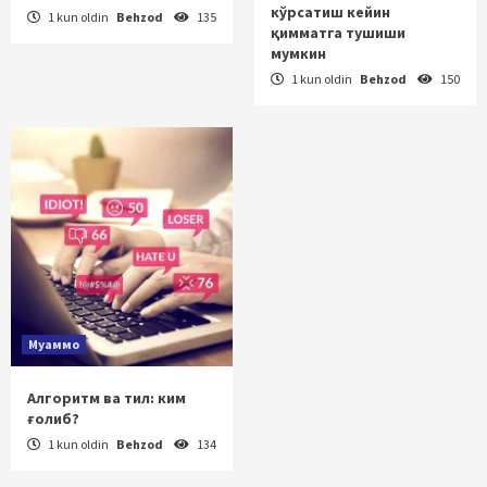
кўрсатиш кейин
1 kun oldin
Behzod
135
қимматга тушиши
мумкин
1 kun oldin
Behzod
150
Муаммо
Алгоритм ва тил: ким
ғолиб?
1 kun oldin
Behzod
134