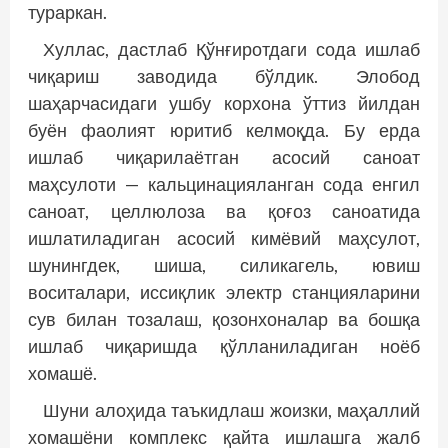
тураркан.
Хуллас, дастлаб Қўнғиротдаги сода ишлаб
чиқариш заводида бўлдик. Элобод
шаҳарчасидаги ушбу корхона ўттиз йилдан
буён фаолият юритиб келмоқда. Бу ерда
ишлаб чиқарилаётган асосий саноат
маҳсулоти — кальцинацияланган сода енгил
саноат, целлюлоза ва қоғоз саноатида
ишлатиладиган асосий кимёвий маҳсулот,
шунингдек, шиша, силикагель, ювиш
воситалари, иссиқлик электр станцияларини
сув билан тозалаш, қозонхоналар ва бошқа
ишлаб чиқаришда қўлланиладиган ноёб
хомашё.
Шуни алоҳида таъкидлаш жоизки, маҳаллий
хомашёни комплекс қайта ишлашга жалб