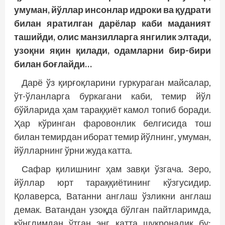
умуман, йўллар инсонлар идроки ва қудрати
билан яратилган дарёлар каби маданият
ташийди, олис манзилларга янгилик элтади,
узоқни яқин қилади, одамларни бир-бири
билан боғлайди…
Дарё ўз қирғоқларини гуркураган майсалар,
ўт-ўланларга буркагани каби, темир йўл
бўйларида ҳам тараққиёт камол топиб боради.
Ҳар кўринган фаровонлик белгисида тош
билан темирдан иборат темир йўлнинг, умуман,
йўлларнинг ўрни жуда катта.
Сафар қилишнинг ҳам завқи ўзгача. Зеро,
йўллар юрт тараққиётининг кўзгусидир.
Қолаверса, Ватанни англаш ўзликни англаш
демак. Ватандан узоқда бўлган пайтларимда,
кўнглимдан ўтган энг катта шукроналик бу: