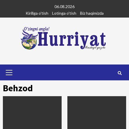
Skip
06.08.2026
to
Kirillga o'tish
Lotinga o'tish
Biz haqimizda
content
Primary
Menu
Behzod