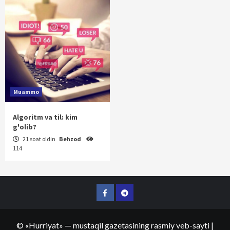
Muammo
Algoritm va til: kim
g'olib?
21 soat oldin
Behzod
114
Facebook
Telegram
©
«Hurriyat»
— mustaqil gazetasining rasmiy veb-sayti
|