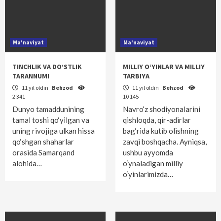
Ma'naviyat
Ma'naviyat
TINCHLIK VA DO‘STLIK
MILLIY O‘YINLAR VA MILLIY
TARANNUMI
TARBIYA
11 yil oldin
Behzod
11 yil oldin
Behzod
2 341
10 145
Dunyo tamaddunining
Navro‘z shodiyonalarini
tamal toshi qo‘yilgan va
qishloqda, qir-adirlar
uning rivojiga ulkan hissa
bag‘rida kutib olishning
qo‘shgan shaharlar
zavqi boshqacha. Ayniqsa,
orasida Samarqand
ushbu ayyomda
alohida…
o‘ynaladigan milliy
o‘yinlarimizda…