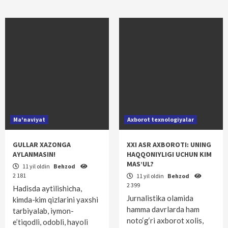
Ma'naviyat
Axborot texnologiyalar
GULLAR XAZONGA
XXI ASR AXBOROTI: UNING
AYLANMASIN!
HAQQONIYLIGI UCHUN KIM
MAS’UL?
11 yil oldin
Behzod
2 181
11 yil oldin
Behzod
2 399
Hadisda aytilishicha,
Jurnalistika olamida
kimda-kim qizlarini yaxshi
hamma davrlarda ham
tarbiyalab, iymon-
noto‘g‘ri axborot xolis,
e’tiqodli, odobli, hayoli