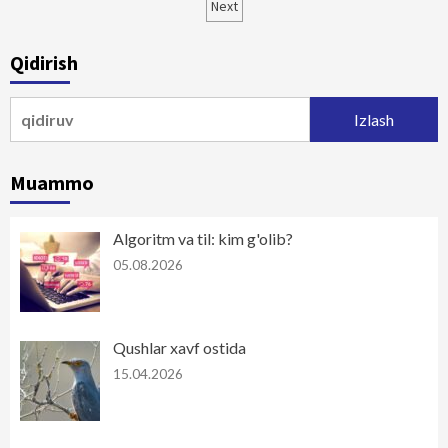
bo‘yicha
Next
harakatlanish
Qidirish
Qidirshish:
Muammo
Algoritm va til: kim g'olib?
05.08.2026
Qushlar xavf ostida
15.04.2026