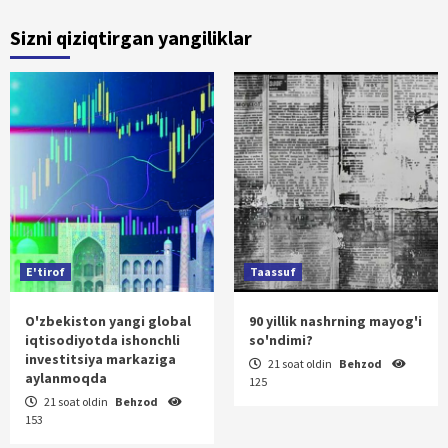
Sizni qiziqtirgan yangiliklar
E'tirof
Taassuf
O'zbekiston yangi global
90 yillik nashrning mayog'i
iqtisodiyotda ishonchli
so'ndimi?
investitsiya markaziga
21 soat oldin
Behzod
aylanmoqda
125
21 soat oldin
Behzod
153