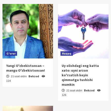
G'urur
Huquq
Yangi O'zbekistonsan –
Uy olishdagi eng katta
mangu O'zbekistonsan!
xato: uyni arzon
ko'rsatish keyin
21 soat oldin
Behzod
qimmatga tushishi
114
mumkin
21 soat oldin
Behzod
126