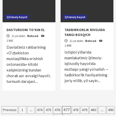
Ijtimoiy hayot
Ijtimoiy hayot
DASTURXONI TO‘KIN EL
TADBIRKORLIK RIVOJIDA
YANGI BOSQICH
11 yil oldin
Behzod
1 842
11 yil oldin
Behzod
1 898
Davlatimiz rahbarining
Istiqlol yillarida
«O‘zbekiston
mamlakatimiz ijtimoiy-
mustaqillikka erishish
iqtisodiy hayotida
ostonasida» kitobi
mutlaqo yangi yo‘nalish —
xalqimizning bundan
tadbirkorlik faoliyatining
chorak asr avvalgi hayoti,
joriy etilib, yil sayin…
turmush darajasi…
Maqolalar
Previous
1
…
474
475
476
477
478
479
480
…
490