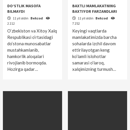
DO‘STLIK MASOFA
BAXTLI MAMLAKATNING
BILMAYDI
BAXTIYOR FARZANDLARI
11 yil oldin
Behzod
11 yil oldin
Behzod
2 212
7 252
O‘zbekiston va Xitoy Xalq
Keyingi vaqtlarda
Respublikasi o‘rtasidagi
mamlakatimizda barcha
do‘stona munosabatlar
sohalarda izchil davom
mustahkamlanib,
ettirilayotgan keng
hamkorlik aloqalari
ko‘lamli islohotlar
rivojlanib bormoqda.
samarasi o‘laroq,
Hozirga qadar…
xalqimizning turmush…