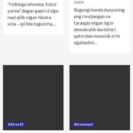
15 674
“Folbinga ishonma, folsiz
Bugungi kunda dunyoning
yurma” degan gapni o‘ziga
eng rivojlangan va
naql qilib olgan Nazira
taraqqiy etgan ilg‘or
xola – qo‘lida tuguncha,…
demokratik davlatlari
qatoridan munosib o‘rin
egallashni…
OAV va AT
Ma'naviyat