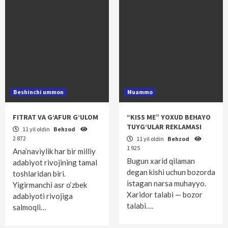
Beshinchi ummon
Muammo
FITRAT VA G‘AFUR G‘ULOM
“KISS ME” YOXUD BEHAYO
TUYG‘ULAR REKLAMASI
11 yil oldin
Behzod
2 872
11 yil oldin
Behzod
1 925
Ana’naviylik har bir milliy
Bugun xarid qilaman
adabiyot rivojining tamal
degan kishi uchun bozorda
toshlaridan biri.
istagan narsa muhayyo.
Yigirmanchi asr o‘zbek
Xaridor talabi — bozor
adabiyoti rivojiga
talabi….
salmoqli…