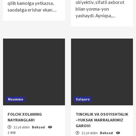
ob’yektiv, sifatli axborot
qilib kamolga yetkazsa,
bilan yonma-yon
saodatga erishar ekan….
yashaydi. Ayniqsa,…
Muammo
Xalqaro
FOLCHI XOLANING
TINCHLIK VA OSOYISHTALIK
NAYRANGLARI
–YUKSAK MARRALARIMIZ
GAROVI
11 yil oldin
Behzod
2 448
11 yil oldin
Behzod