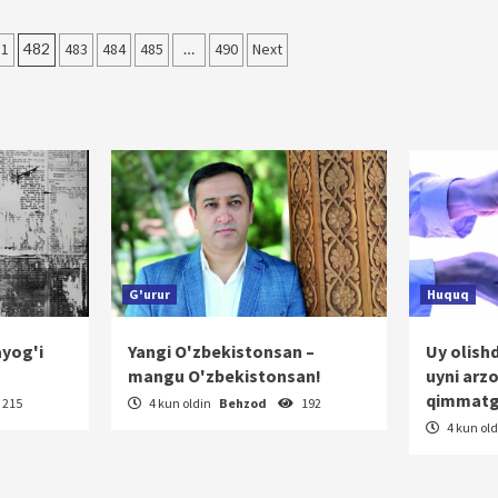
81
482
483
484
485
…
490
Next
G'urur
Huquq
ayog'i
Yangi O'zbekistonsan –
Uy olish
mangu O'zbekistonsan!
uyni arz
qimmatg
215
4 kun oldin
Behzod
192
4 kun ol