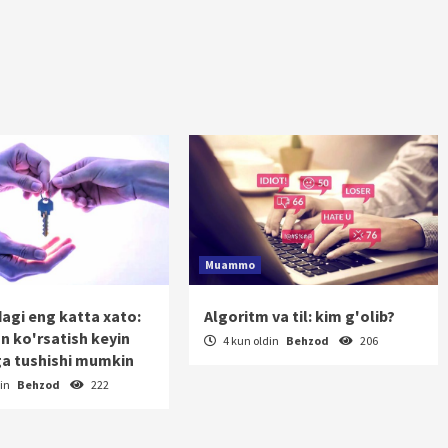
Muammo
dagi eng katta xato:
Algoritm va til: kim g'olib?
on ko'rsatish keyin
4 kun oldin
Behzod
206
a tushishi mumkin
din
Behzod
222