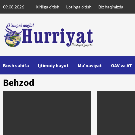
Skip
09.08.2026
Kirillga o'tish
Lotinga o'tish
Biz haqimizda
to
content
Bosh sahifa
Ijtimoiy hayot
Ma'naviyat
OAV va AT
Behzod