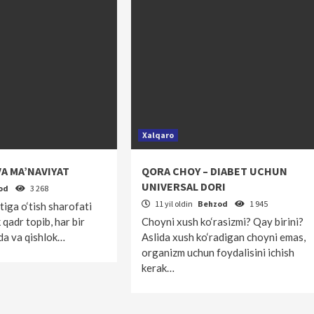
Xalqaro
A MA’NAVIYAT
QORA CHOY – DIABET UCHUN
UNIVERSAL DORI
od
3 268
11 yil oldin
Behzod
1 945
tiga o‘tish sharofati
 qadr topib, har bir
Choyni xush ko‘rasizmi? Qay birini?
da va qishlok…
Aslida xush ko‘radigan choyni emas,
organizm uchun foydalisini ichish
kerak…