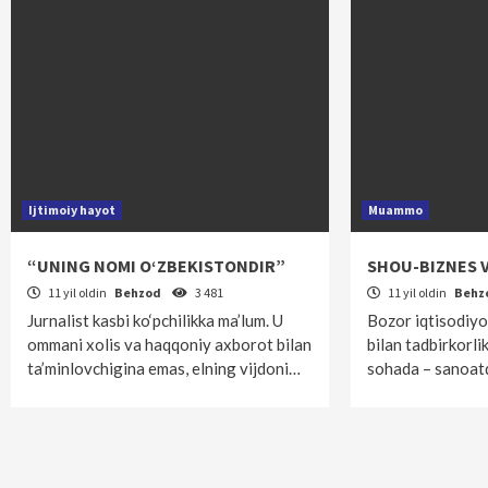
Ijtimoiy hayot
Muammo
“UNING NOMI O‘ZBEKISTONDIR”
SHOU-BIZNES V
11 yil oldin
Behzod
3 481
11 yil oldin
Behz
Jurnalist kasbi ko‘pchilikka ma’lum. U
Bozor iqtisodiyo
omma­ni xolis va haqqoniy axborot bilan
bilan tadbirkorlik
ta’minlovchigina emas, elning vijdoni…
sohada – sanoat