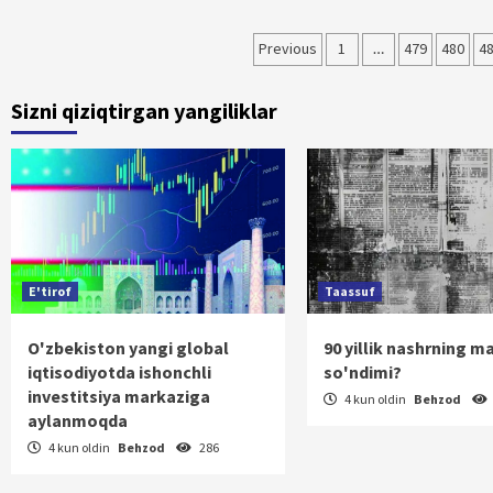
Maqolalar
Previous
1
…
479
480
4
bo‘yicha
Sizni qiziqtirgan yangiliklar
harakatlanish
E'tirof
Taassuf
O'zbekiston yangi global
90 yillik nashrning m
iqtisodiyotda ishonchli
so'ndimi?
investitsiya markaziga
4 kun oldin
Behzod
aylanmoqda
4 kun oldin
Behzod
286