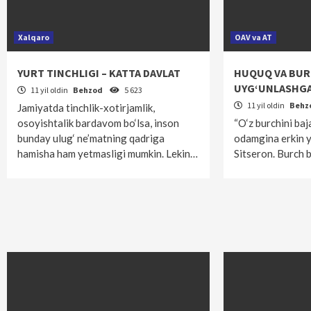
Xalqaro
OAV va AT
YURT TINCHLIGI – KATTA DAVLAT
HUQUQ VA BU
UYG‘UNLASHG
11 yil oldin
Behzod
5 623
11 yil oldin
Behz
Jamiyatda tinchlik-xotirjamlik,
osoyishtalik bardavom bo‘lsa, inson
“O‘z burchini ba
bunday ulug‘ ne’matning qadriga
odamgina erkin y
hamisha ham yetmasligi mumkin. Lekin…
Sitseron. Burch 