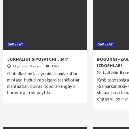
OAV va AT
OAV va AT
JURNALIST SIYOSATCHI…MI?
BUGUNGI «ZAR
IZDOSHLARI
11 yil oldin
Behzod
1 621
11 yil oldin
Behz
Globallashuv jarayonida mamlakatlar,
mintaqa, hudud va xalqaro tashkilotlar
Kasb taqozosiga
manfaatlari doirasi tobora kengayib
«Samarkandskiy v
borayotgan bir paytda…
shahar, ba’zi tu
o‘tgan yil oxirlar