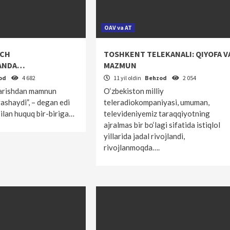
OAV va AT
RCH
TOSHKENT TELEKANALI: QIYOFA V
ANDA…
MAZMUN
od
4 682
11 yil oldin
Behzod
2 054
jarishdan mamnun
O‘zbekiston milliy
ashaydi”, – degan edi
teleradiokompaniyasi, umuman,
bilan huquq bir-biriga…
televideniyemiz taraqqiyotning
ajralmas bir bo‘lagi sifatida istiqlol
yillarida jadal rivojlandi,
rivojlanmoqda….