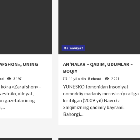
Ma'naviyat
AFSHON», UNING
AN’NALAR – QADIM, UDUMLAR –
BOQIY
od
3 197
11 yil oldin
Behzod
2 221
 ko‘ra «Zarafshon» –
YUNESKO tomonidan Insoniyat
estnik», viloyat,
nomoddiy madaniy merosi ro‘yxatiga
man gazetalarining
kiritilgan (2009 yil) Navro‘z
i,…
xalqimizning qadimiy bayrami.
Bahorgi…