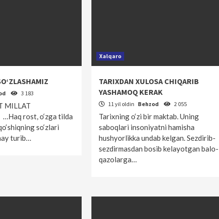
Xalqaro
 SO‘ZLASHAMIZ
TARIXDAN XULOSA CHIQARIB
YASHAMOQ KERAK
od
3 183
11 yil oldin
Behzod
2 055
T MILLAT
aq rost, o‘zga tilda
Tarixning o‘zi bir maktab. Uning
qo‘shiqning so‘zlari
saboqlari insoniyatni hamisha
may turib…
hushyorlikka undab kelgan. Sezdirib-
sezdirmasdan bosib kelayotgan balo-
qazolarga…