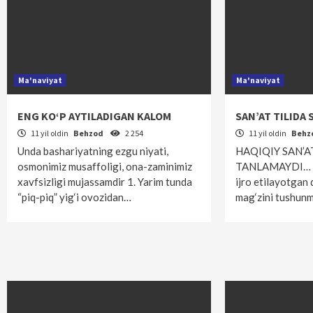
Ma'naviyat
Ma'naviyat
ENG KO‘P AYTILADIGAN KALOM
SAN’AT TILIDA
11 yil oldin
Behzod
2 254
11 yil oldin
Behz
Unda bashariyatning ezgu niyati,
HAQIQIY SAN’A
osmonimiz musaffoligi, ona-zaminimiz
TANLAMAYDI… …H
xavfsizligi mujassamdir 1. Yarim tunda
ijro etilayotgan 
“piq-piq” yig‘i ovozidan…
mag‘zini tushun