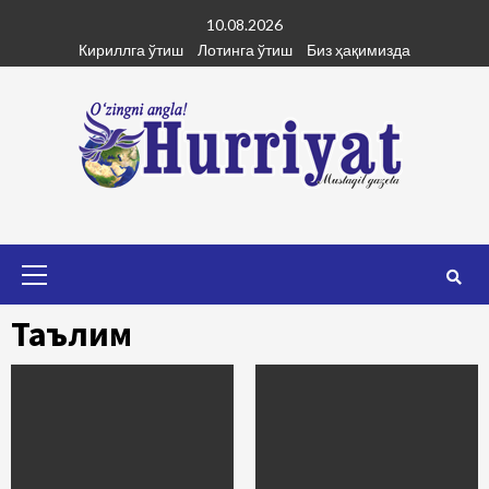
Skip
10.08.2026
to
Кириллга ўтиш
Лотинга ўтиш
Биз ҳақимизда
content
Primary
Menu
Таълим