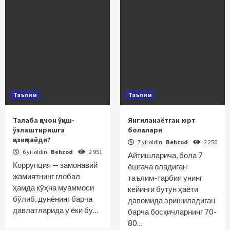
Таълим
Таълим
Талаба қачон ўқиш-
Янгиланаётган юрт
ўзлаштиришга
болалари
қизиқмайди?
7 yil oldin
Behzod
2 256
6 yil oldin
Behzod
2 951
Айтишларича, бола 7
Коррупция — замонавий
ёшгача оладиган
жамиятнинг глобал
таълим-тарбия унинг
ҳамда кўҳна муаммоси
кейинги бутун ҳаёти
бўлиб, дунёнинг барча
давомида эришиладиган
давлатларида у ёки бу…
барча босқичларнинг 70-
80…