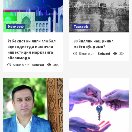
Эътироф
Таассуф
Ўзбекистон янги глобал
90 йиллик нашрнинг
иқтисодиётда ишончли
маёғи сўндими?
инвестиция марказига
5 kun oldin
Behzod
234
айланмоқда
5 kun oldin
Behzod
304