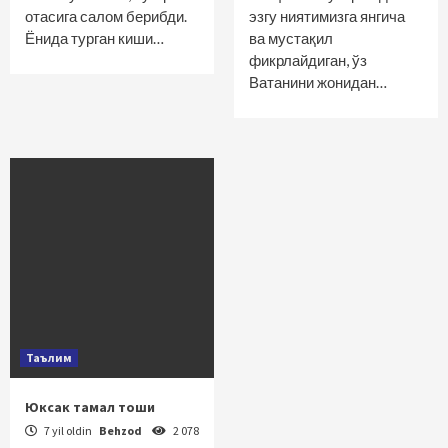
отасига салом берибди.
эзгу ниятимизга янгича
Ёнида турган киши…
ва мустақил
фикрлайдиган, ўз
Ватанини жонидан…
Таълим
Юксак тамал тоши
7 yil oldin
Behzod
2 078