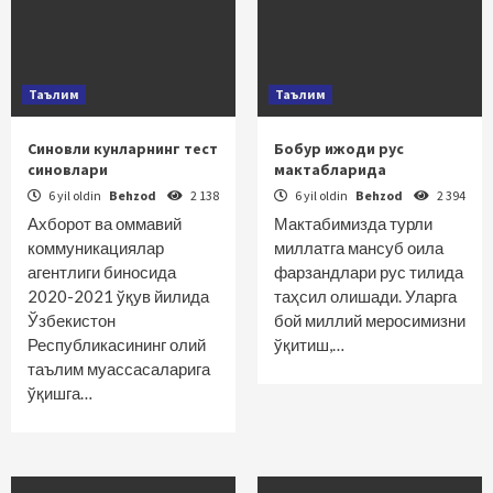
Таълим
Таълим
Синовли кунларнинг тест
Бобур ижоди рус
синовлари
мактабларида
6 yil oldin
Behzod
2 138
6 yil oldin
Behzod
2 394
Ахборот ва оммавий
Мактабимизда турли
коммуникациялар
миллатга мансуб оила
агентлиги биносида
фарзандлари рус тилида
2020-2021 ўқув йилида
таҳсил олишади. Уларга
Ўзбекистон
бой миллий меросимизни
Республикасининг олий
ўқитиш,…
таълим муассасаларига
ўқишга…