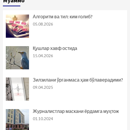
Муаммо
Алгоритм ва тил: ким ғолиб?
05.08.2026
Қушлар хавф остида
15.04.2026
Зилзилани ўрганмаса ҳам бўлаверадими?
09.04.2025
Журналистлар маскани ёрдамга муҳтож
01.10.2024