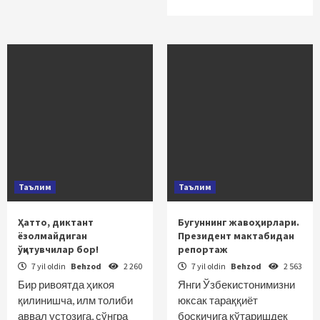
Таълим
Таълим
Ҳатто, диктант
Бугуннинг жавоҳирлари.
ёзолмайдиган
Президент мактабидан
ўқитувчилар бор!
репортаж
7 yil oldin
Behzod
2 260
7 yil oldin
Behzod
2 563
Бир ривоятда ҳикоя
Янги Ўзбекистонимизни
қилинишча, илм толиби
юксак тараққиёт
аввал устозига, сўнгра
босқичига кўтаришдек