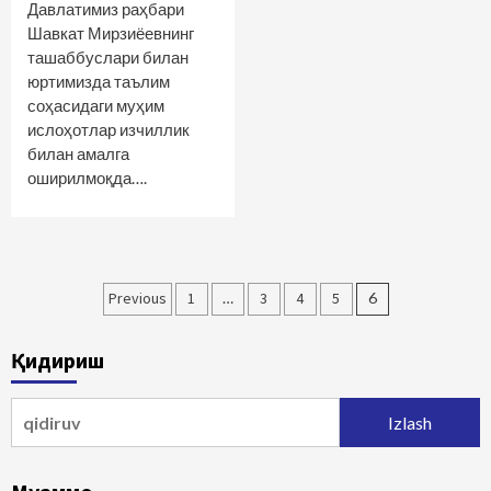
Давлатимиз раҳбари
Шавкат Мирзиёевнинг
ташаббуслари билан
юртимизда таълим
соҳасидаги муҳим
ислоҳотлар изчиллик
билан амалга
оширилмоқда….
Maqolalar
Previous
1
…
3
4
5
6
bo‘yicha
Қидириш
harakatlanish
Qidirshish: