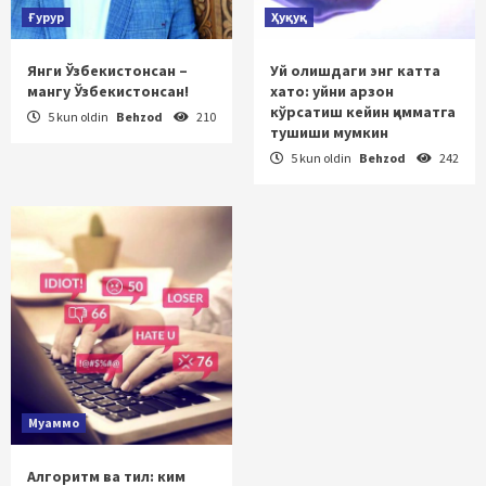
Ғурур
Ҳуқуқ
Янги Ўзбекистонсан –
Уй олишдаги энг катта
мангу Ўзбекистонсан!
хато: уйни арзон
кўрсатиш кейин қимматга
5 kun oldin
Behzod
210
тушиши мумкин
5 kun oldin
Behzod
242
Муаммо
Алгоритм ва тил: ким