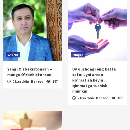
G'urur
Huquq
Yangi O'zbekistonsan –
Uy olishdagi eng katta
mangu O'zbekistonsan!
xato: uyni arzon
ko'rsatish keyin
2 kun oldin
Behzod
157
qimmatga tushishi
mumkin
2 kun oldin
Behzod
182