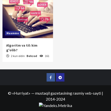
Muammo
Algoritm va til: kim
g'olib?
2 kun oldin
Behzod
161
Facebook
Telegram
©
«Hurriyat»
— mustaqil gazetasining rasmiy veb-sayti
|
2014-2024