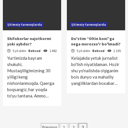
Ijtimoiy tarmoqlarda
Ijtimoiy tarmoqlarda
Shifokorlar najotkormi
Do'stim “Oltin koni”ga
yoki aybdor?
nega merosxo'r bo'lmadi?
5 yil oldin
Behzod
1 482
5 yil oldin
Behzod
2 105
Yurtimizda bayram
Kelajakda yetuk jurnalist
shukuhi,
bo'lish niyatidaman. Hozir
Mustaqilligimizning 30
shu yo'nalishda o'qiganim
yilligi keng
bois dunyo va mahalliy
nishonlanmoqda. Qaerga
yangiliklardan boxabar…
boqsangiz, har yoqda
to'yu tantana. Ammo…
Maqolalar
Previous
1
2
3