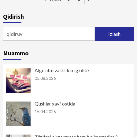
bo‘yicha
Qidirish
harakatlanish
Qidirshish:
Muammo
Algoritm va til: kim g'olib?
05.08.2026
Qushlar xavf ostida
15.04.2026
Zilzilani o'rganmasa ham bo'laveradimi?