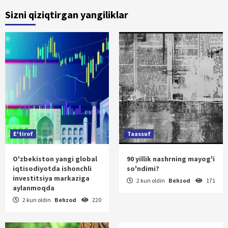
Sizni qiziqtirgan yangiliklar
E'tirof
Taassuf
O'zbekiston yangi global
90 yillik nashrning mayog'i
iqtisodiyotda ishonchli
so'ndimi?
investitsiya markaziga
2 kun oldin
Behzod
171
aylanmoqda
2 kun oldin
Behzod
220