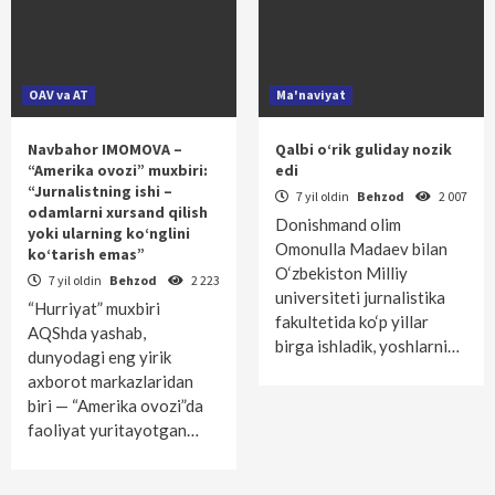
OAV va AT
Ma'naviyat
Navbahor IMOMOVA –
Qalbi o‘rik guliday nozik
“Amerika ovozi” muxbiri:
edi
“Jurnalistning ishi –
7 yil oldin
Behzod
2 007
odamlarni xursand qilish
Donishmand olim
yoki ularning ko‘nglini
Omonulla Madaev bilan
ko‘tarish emas”
O‘zbekiston Milliy
7 yil oldin
Behzod
2 223
universiteti jurnalistika
“Hurriyat” muxbiri
fakultetida ko‘p yillar
AQShda yashab,
birga ishladik, yoshlarni…
dunyodagi eng yirik
axborot markazlaridan
biri — “Amerika ovozi”da
faoliyat yuritayotgan…