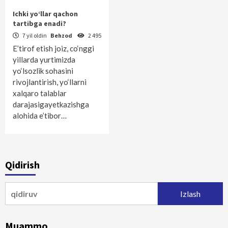
Ichki yo‘llar qachon
tartibga enadi?
7 yil oldin
Behzod
2 495
E’tirof etish joiz, co‘nggi
yillarda yurtimizda
yo‘lsozlik sohasini
rivojlantirish, yo‘llarni
xalqaro talablar
darajasigayetkazishga
alohida e’tibor…
Qidirish
Qidirshish:
Muammo