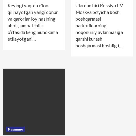
Keyingi vaqtda e’lon
Ulardan biri Rossiya IIV
qilinayotgan yangi qonun
Moskva bo‘yicha bosh
va qarorlar loyihasining
boshqarmasi
aholi, jamoatchilik
narkotiklarning
o‘rtasida keng muhokama
noqonuniy aylanmasiga
etilayotgani…
qarshi kurash
boshqarmasi boshlig‘i,…
Muammo