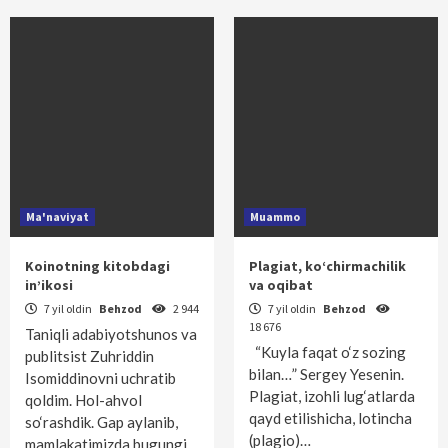
Ma'naviyat
Muammo
Koinotning kitobdagi
Plagiat, ko‘chirmachilik
in’ikosi
va oqibat
7 yil oldin
Behzod
2 944
7 yil oldin
Behzod
18 676
Taniqli adabiyotshunos va
“Kuyla faqat o‘z sozing
publitsist Zuhriddin
bilan…” Sergey Yesenin.
Isomiddinovni uchratib
Plagiat, izohli lug‘atlarda
qoldim. Hol-ahvol
qayd etilishicha, lotincha
so‘rashdik. Gap aylanib,
(plagio)…
mamlakatimizda bugungi