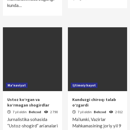
kunda…
Ma'naviyat
Ijtimoiy hayot
Ustoz ko‘rgan va
Kunduzgi chiroq: talab
ko‘rmagan shogirdlar
o‘zgardi
7 yil oldin
Behzod
2 790
7 yil oldin
Behzod
2 012
Jurnalistika sohasida
Ma’lumki, Vazirlar
“Ustoz-shogird” an’analari
Mahkamasining joriy yil 9