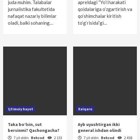
juda muhim. Talabalar
apreldagi “Yo‘l harakati
jurnalistika fakultetida
qoidalariga o‘zgartirish va
nafaqat nazariy bilimlar
qo‘shimchalar kiritish
oladi, balki sohaning…
to‘g‘risida”gi…
Ijtimoiy hayot
Xalqaro
Taka bo‘lsin, sut
Ayb uyushtirgan ikki
bersinmi? Qachongacha?
general ishdan olindi
7 yil oldin
Behzod
2 153
7 yil oldin
Behzod
2 458