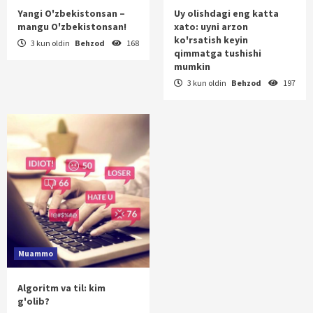
Yangi O'zbekistonsan –
Uy olishdagi eng katta
mangu O'zbekistonsan!
xato: uyni arzon
ko'rsatish keyin
3 kun oldin
Behzod
168
qimmatga tushishi
mumkin
3 kun oldin
Behzod
197
Muammo
Algoritm va til: kim
g'olib?