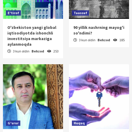
E'tirof
Taassuf
O'zbekiston yangi global
90 yillik nashrning mayog'i
iqtisodiyotda ishonchli
so'ndimi?
investitsiya markaziga
3 kun oldin
Behzod
185
aylanmoqda
3 kun oldin
Behzod
253
G'urur
Huquq