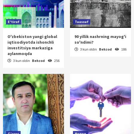
E'tirof
Taassuf
O'zbekiston yangi global
90 yillik nashrning mayog'i
iqtisodiyotda ishonchli
so'ndimi?
investitsiya markaziga
3 kun oldin
Behzod
186
aylanmoqda
3 kun oldin
Behzod
256
G'urur
Huquq