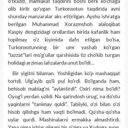
o'tkazib, mamlakat taqdirini boshi berk ko'chaga
olib kirib qo'ygan Turkonxotun taqdirida ayni
shunday manzaralar aks ettirilgan. Ayshu ishratga
berilgan Muhammad Xorazmshoh alaloqibat
Kaspiy dengizidagi orollardan birida kafanlik ham
topilmay o'z kiyimida dafn etilgan bo'lsa,
Turkonxotunning bir umr yashab ko'rgan
“lazzat”lari mo'g'ullar qarshisida tiz cho'kib turgan
holidagi arzimas lahzalarda unut bo'ldi…
Bir yigitni bilaman. Yoshligidan ko'p mashaqqat
tortdi. Ulg'ayib qo'li pul ko'rdi. Bo'lganda ham,
behisob mablag'ni “aylantirdi”. Oxiri nima bo'ldi?
Oyog'i yerdan uzildi. Na qarindosh urug', na do'stu
yaqinlarni “tanimay qoldi”. Tabiiyki, o'zi bilan o'zi
hisob qilishga ham vaqti bo'lmadi. Qo'sha-qo'sha
uylar qurdi. Mashinalarni ermakka almashtirdi.
Yana nima ishlar qilgani bir o'ziga va Xudoga ayon.