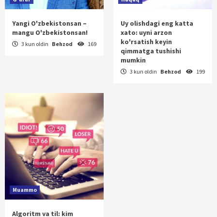
Yangi O'zbekistonsan –
Uy olishdagi eng katta
mangu O'zbekistonsan!
xato: uyni arzon
ko'rsatish keyin
3 kun oldin
Behzod
169
qimmatga tushishi
mumkin
3 kun oldin
Behzod
199
Muammo
Algoritm va til: kim