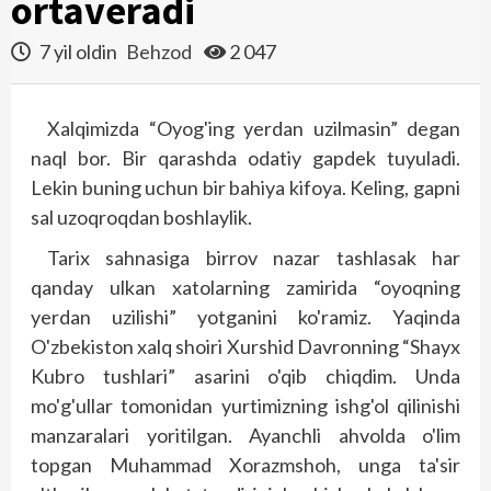
ortaveradi
7 yil oldin
Behzod
2 047
Xalqimizda “Oyog'ing yerdan uzilmasin” degan
naql bor. Bir qarashda odatiy gapdek tuyuladi.
Lekin buning uchun bir bahiya kifoya. Keling, gapni
sal uzoqroqdan boshlaylik.
Tarix sahnasiga birrov nazar tashlasak har
qanday ulkan xatolarning zamirida “oyoqning
yerdan uzilishi” yotganini ko'ramiz. Yaqinda
O'zbekiston xalq shoiri Xurshid Davronning “Shayx
Kubro tushlari” asarini o'qib chiqdim. Unda
mo'g'ullar tomonidan yurtimizning ishg'ol qilinishi
manzaralari yoritilgan. Ayanchli ahvolda o'lim
topgan Muhammad Xorazmshoh, unga ta'sir