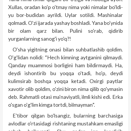
Xullas, oradan ko'p o'tmay nima yoki nimalar bo'ldi-
yu bor-budidan ayrildi. Uylar sotildi. Mashinalar
qolmadi. O'zi ijarada yashay boshladi. Yana bo'ynida
bir olam qarz bilan. Pulini so'rab, qidirib
yurganlarning sanog'i yo'q?!
O'sha yigitning onasi bilan suhbatlashib qoldim.
O'g'lidan nolidi: “Hech kimning aytganini qilmaydi.
Qanday muammosi borligini ham bildirmaydi. Ha,
deydi ishontirib bu yoqqa o'tadi, ho'p, deydi
kulimsirab boshqa yoqqa ketadi. Oxirgi paytlar
xavotir olib qoldim, o'zini biron nima qilib qo'ymasin
deb. Rahmatli otasi ma'naviyatli, ilmli kishi edi. Erka
o'sgan o'g'lim kimga tortdi, bilmayman”.
E'tibor qilgan bo'lsangiz, bularning barchasiga
avlodlar o'rtasidagi rishtaning mustahkam emasligi