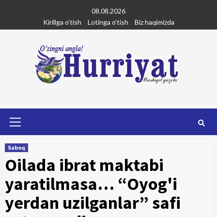
Skip
08.08.2026
to
Kirillga o'tish
Lotinga o'tish
Biz haqimizda
content
Primary
Menu
Saboq
Oilada ibrat maktabi
yaratilmasa… “Oyog'i
yerdan uzilganlar” safi