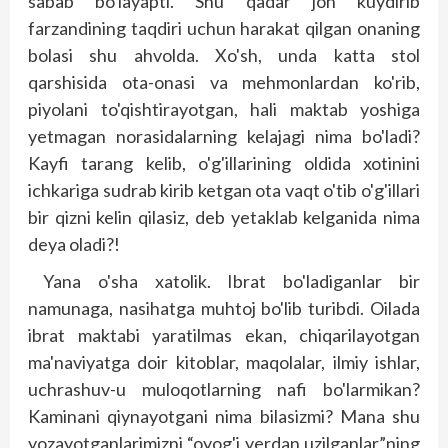
sabab bo'layapti. Shu qadar jon kuydirib
farzandining taqdiri uchun harakat qilgan onaning
bolasi shu ahvolda. Xo'sh, unda katta stol
qarshisida ota-onasi va mehmonlardan ko'rib,
piyolani to'qishtirayotgan, hali maktab yoshiga
yetmagan norasidalarning kelajagi nima bo'ladi?
Kayfi tarang kelib, o'g'illarining oldida xotinini
ichkariga sudrab kirib ketgan ota vaqt o'tib o'g'illari
bir qizni kelin qilasiz, deb yetaklab kelganida nima
deya oladi?!
Yana o'sha xatolik. Ibrat bo'ladiganlar bir
namunaga, nasihatga muhtoj bo'lib turibdi. Oilada
ibrat maktabi yaratilmas ekan, chiqarilayotgan
ma'naviyatga doir kitoblar, maqolalar, ilmiy ishlar,
uchrashuv-u muloqotlarning nafi bo'larmikan?
Kaminani qiynayotgani nima bilasizmi? Mana shu
yozayotganlarimizni “oyog'i yerdan uzilganlar”ning