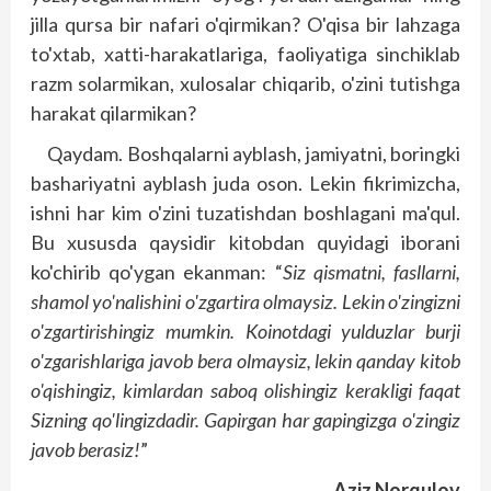
jilla qursa bir nafari o'qirmikan? O'qisa bir lahzaga
to'xtab, xatti-harakatlariga, faoliyatiga sinchiklab
razm solarmikan, xulosalar chiqarib, o'zini tutishga
harakat qilarmikan?
Qaydam. Boshqalarni ayblash, jamiyatni, boringki
bashariyatni ayblash juda oson. Lekin fikrimizcha,
ishni har kim o'zini tuzatishdan boshlagani ma'qul.
Bu xususda qaysidir kitobdan quyidagi iborani
ko'chirib qo'ygan ekanman: “
Siz qismatni, fasllarni,
shamol yo'nalishini o'zgartira olmaysiz. Lekin o'zingizni
o'zgartirishingiz mumkin. Koinotdagi yulduzlar burji
o'zgarishlariga javob bera olmaysiz, lekin qanday kitob
o'qishingiz, kimlardan saboq olishingiz kerakligi faqat
Sizning qo'lingizdadir. Gapirgan har gapingizga o'zingiz
javob berasiz!
”
Aziz Norqulov