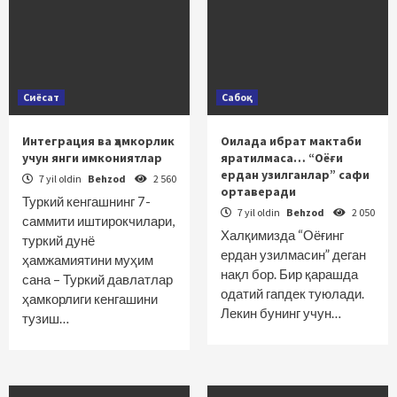
Сиёсат
Сабоқ
Интеграция ва ҳамкорлик
Оилада ибрат мактаби
учун янги имкониятлар
яратилмаса… “Оёғи
ердан узилганлар” сафи
7 yil oldin
Behzod
2 560
ортаверади
Туркий кенгашнинг 7-
7 yil oldin
Behzod
2 050
саммити иштирокчилари,
Халқимизда “Оёғинг
туркий дунё
ердан узилмасин” деган
ҳамжамиятини муҳим
нақл бор. Бир қарашда
сана – Туркий давлатлар
одатий гапдек туюлади.
ҳамкорлиги кенгашини
Лекин бунинг учун…
тузиш…