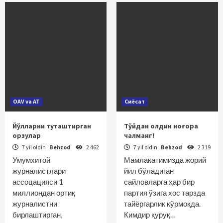
OAV va AT
Сиёсат
Йўлларни туташтирган
Тўйдан олдин ноғора
орзулар
чалманг!
7 yil oldin
Behzod
2 462
7 yil oldin
Behzod
2 319
Умумхитой
Мамлакатимизда жорий
журналистлари
йил бўладиган
ассоцацияси 1
сайловларга ҳар бир
миллиондан ортиқ
партия ўзига хос тарзда
журналистни
тайёргарлик кўрмоқда.
бирлаштирган,
Кимдир қуруқ…