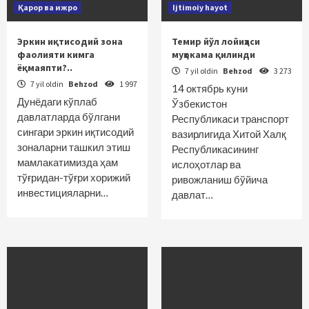
Қарор ва ижро
Ijtimoiy hayot
Эркин иқтисодий зона
Темир йўл лойиҳаси
фаолияти кимга
муҳокама қилинди
ёқмаяпти?..
7 yil oldin
Behzod
3 273
7 yil oldin
Behzod
1 997
14 октябрь куни
Дунёдаги кўплаб
Ўзбекистон
давлатларда бўлгани
Республикаси транспорт
сингари эркин иқтисодий
вазирлигида Хитой Халқ
зоналарни ташкил этиш
Республикасининг
мамлакатимизда ҳам
ислоҳотлар ва
тўғридан-тўғри хорижий
ривожланиш бўйича
инвес­тицияларни…
давлат…