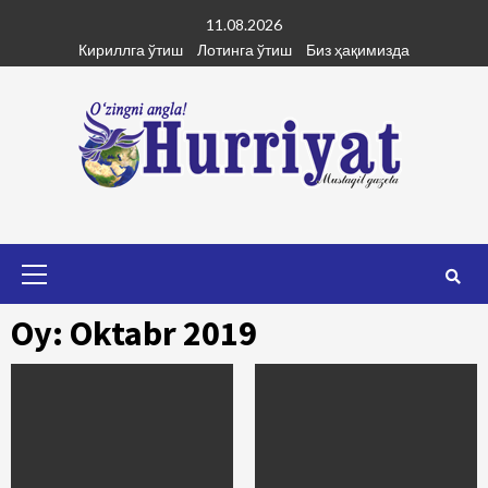
Skip
11.08.2026
to
Кириллга ўтиш
Лотинга ўтиш
Биз ҳақимизда
content
Primary
Menu
Oy: Oktabr 2019