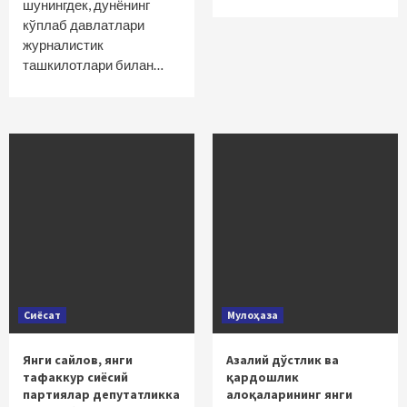
шунингдек, дунёнинг
кўплаб давлатлари
журналистик
ташкилотлари билан…
Сиёсат
Мулоҳаза
Янги сайлов, янги
Азалий дўстлик ва
тафаккур сиёсий
қардошлик
партиялар депутатликка
алоқаларининг янги