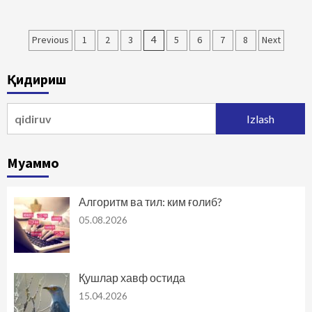
Maqolalar
Previous
1
2
3
4
5
6
7
8
Next
bo‘yicha
Қидириш
harakatlanish
Qidirshish:
Муаммо
Алгоритм ва тил: ким ғолиб?
05.08.2026
Қушлар хавф остида
15.04.2026