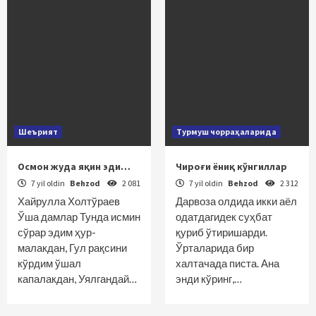
Шеърият
Турмуш чорраҳаларида
Осмон жуда яқин эди…
Чироғи ёниқ кўнгиллар
7 yil oldin
Behzod
2 081
7 yil oldin
Behzod
2 312
Хайрулла Холтўраев
Дарвоза олдида икки аёл
Ўша дамлар Тунда исмин
одатдагидек суҳбат
сўрар эдим ҳур-
қуриб ўтиришарди.
малакдан, Гул рақсини
Ўрталарида бир
кўрдим ўшал
халтачада писта. Ана
капалакдан, Уялгандай…
энди кўринг,…