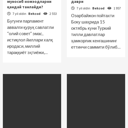
муносиб номзодларни
даври
қандай танлайди?
7 yil oldin
Behzod
1 957
7 yil oldin
Behzod
2 553
Озарбайжон пойтахти
Бугунги парламент
Боку шаҳрида 15
аввалги қуруқ савлатли
октябрь куни Туркий
“олий совет” эмас,
тилли давлатлар
истиқлол йиллари халқ
ҳамкорлик кенгашининг
иродаси, миллий
еттинчи саммити бўлиб…
тараққиёт эҳтиёжи,…