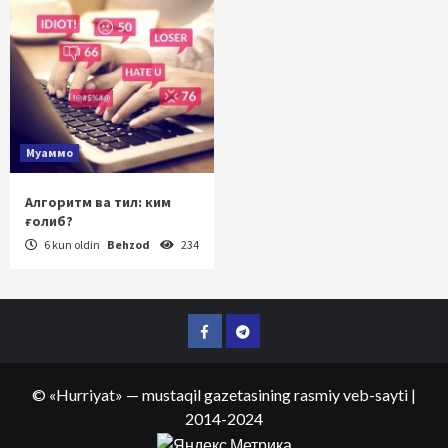
Муаммо
Алгоритм ва тил: ким
ғолиб?
6 kun oldin
Behzod
234
Facebook
Telegram
©
«Hurriyat»
— mustaqil gazetasining rasmiy veb-sayti
|
2014-2024