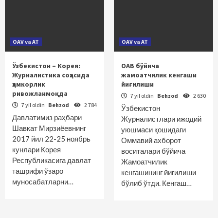
OAV va AT
OAV va AT
Ўзбекистон – Корея:
ОАВ бўйича
Журналистика соҳасида
жамоатчилик кенгаши
ҳамкорлик
йиғилиши
ривожланмоқда
7 yil oldin
Behzod
2 630
7 yil oldin
Behzod
2 784
Ўзбекистон
Давлатимиз раҳбари
Журналистлари ижодий
Шавкат Мирзиёевнинг
уюшмаси қошидаги
2017 йил 22-25 ноябрь
Оммавий ахборот
кунлари Корея
воситалари бўйича
Республикасига давлат
Жамоатчилик
ташрифи ўзаро
кенгашининг йиғилиши
муносабатларни…
бўлиб ўтди. Кенгаш…