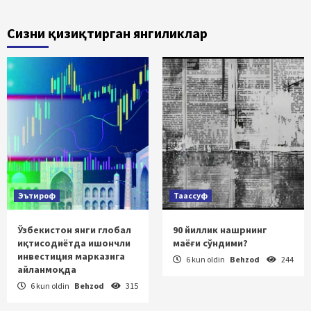
Сизни қизиқтирган янгиликлар
Эътироф
Таассуф
Ўзбекистон янги глобал
90 йиллик нашрнинг
иқтисодиётда ишончли
маёғи сўндими?
инвестиция марказига
6 kun oldin
Behzod
244
айланмоқда
6 kun oldin
Behzod
315