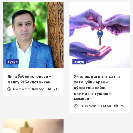
Ғурур
Ҳуқуқ
Янги Ўзбекистонсан –
Уй олишдаги энг катта
мангу Ўзбекистонсан!
хато: уйни арзон
кўрсатиш кейин
6 kun oldin
Behzod
219
қимматга тушиши
мумкин
6 kun oldin
Behzod
253