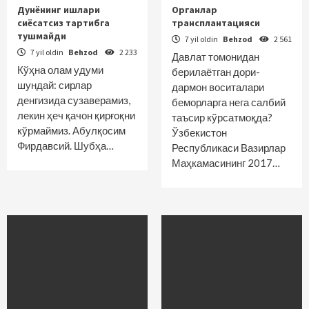
Дунёнинг ишлари
Органлар
сиёсатсиз тартибга
трансплантацияси
тушмайди
7 yil oldin
Behzod
2 561
7 yil oldin
Behzod
2 233
Давлат томонидан
Кўҳна олам удуми
берилаётган дори-
шундай: сирлар
дармон воситалари
денгизида сузаверамиз,
беморларга нега салбий
лекин ҳеч қачон қирғоқни
таъсир кўрсатмоқда?
кўрмаймиз. Абулқосим
Ўзбекистон
Фирдавсий. Шубҳа…
Республикаси Вазирлар
Маҳкамасининг 2017…