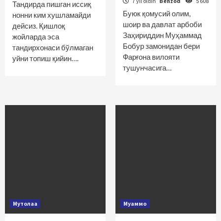
7 yil oldin
Behzod
5 608
Тандирда пишган иссиқ
Буюк қомусий олим,
нонни ким хушламайди
шоир ва давлат арбоби
дейсиз. Қишлоқ
Заҳириддин Муҳаммад
жойларда эса
Бобур замонидан бери
тандирхонаси бўлмаган
Фарғона вилояти
уйни топиш қийин….
тушунчасига…
Мутолаа
Муаммо