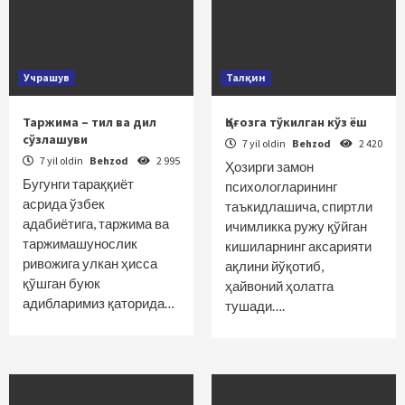
Учрашув
Талқин
Таржима – тил ва дил
Қоғозга тўкилган кўз ёш
сўзлашуви
7 yil oldin
Behzod
2 420
7 yil oldin
Behzod
2 995
Ҳозирги замон
Бугунги тараққиёт
психологларининг
асрида ўзбек
таъкидлашича, спиртли
адабиётига, таржима ва
ичимликка ружу қўйган
таржимашунослик
кишиларнинг аксарияти
ривожига улкан ҳисса
ақлини йўқотиб,
қўшган буюк
ҳайвоний ҳолатга
адибларимиз қаторида…
тушади….