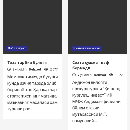
Ma'naviyat
Жиноят ва жазо
Тоза тарбия булоғи
Сохта ҳужжат наф
бермади
7 yil oldin
Behzod
2 677
7 yil oldin
Behzod
1 922
Мамлакатимизда бугунги
Андижон вилояти
кунда изчил тарзда олиб
прокуратураси “Қишлоқ
борилаётган Ҳаракатлар
қурилиш инвест” ИК
стратегиясининг мағзида
МЧЖ Андижон филиали
маънавият масаласи ҳам
бўлим етакчи
тургани рост….
мутахассиси М.Т.
намунавий…