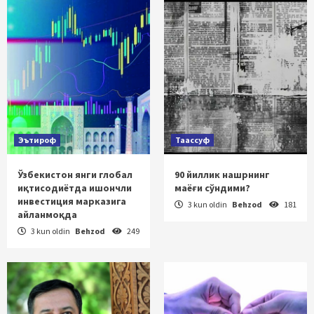
Эътироф
Таассуф
Ўзбекистон янги глобал
90 йиллик нашрнинг
иқтисодиётда ишончли
маёғи сўндими?
инвестиция марказига
3 kun oldin
Behzod
181
айланмоқда
3 kun oldin
Behzod
249