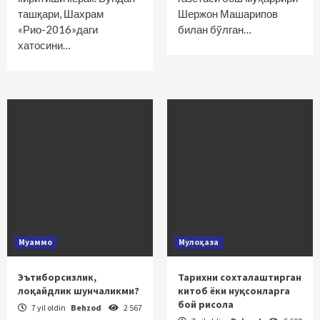
ташқари, Шахрам
Шержон Машарипов
«Рио-2016»даги
билан бўлган…
хатосини…
Муаммо
Мулоҳаза
Эътиборсизлик,
Тарихни сохталаштирган
лоқайдлик шунчаликми?
китоб ёки нуқсонларга
бой рисола
7 yil oldin
Behzod
2 567