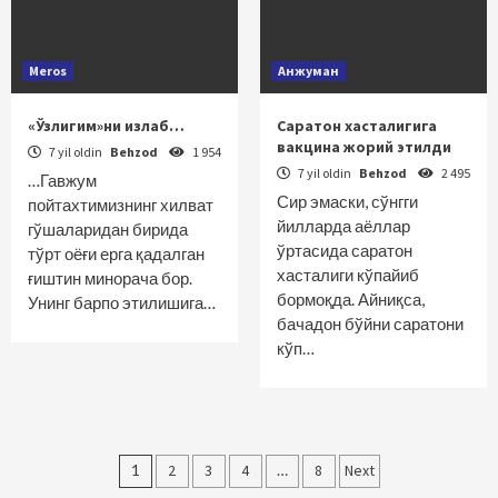
Meros
Анжуман
«Ўзлигим»ни излаб…
Саратон хасталигига
вакцина жорий этилди
7 yil oldin
Behzod
1 954
7 yil oldin
Behzod
2 495
…Гавжум
Сир эмаски, сўнгги
пойтахтимизнинг хилват
йилларда аёллар
гўшаларидан бирида
ўртасида саратон
тўрт оёғи ерга қадалган
хасталиги кўпайиб
ғиштин минорача бор.
бормоқда. Айниқса,
Унинг барпо этилишига…
бачадон бўйни саратони
кўп…
Maqolalar
1
2
3
4
…
8
Next