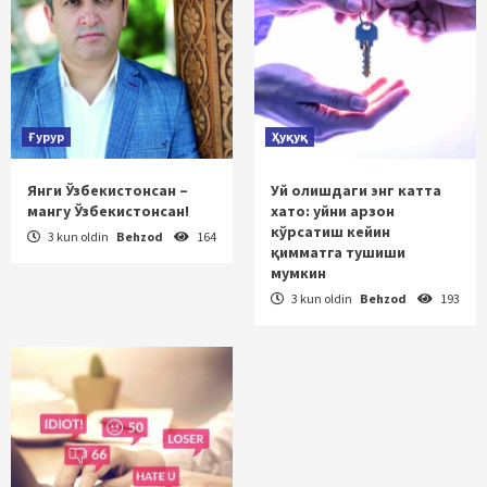
Ғурур
Ҳуқуқ
Янги Ўзбекистонсан –
Уй олишдаги энг катта
мангу Ўзбекистонсан!
хато: уйни арзон
кўрсатиш кейин
3 kun oldin
Behzod
164
қимматга тушиши
мумкин
3 kun oldin
Behzod
193