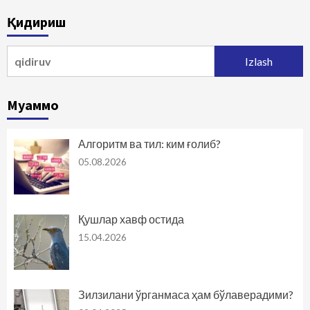
bo‘yicha
Қидириш
harakatlanish
Qidirshish:
Муаммо
Алгоритм ва тил: ким ғолиб?
05.08.2026
Қушлар хавф остида
15.04.2026
Зилзилани ўрганмаса ҳам бўлаверадими?