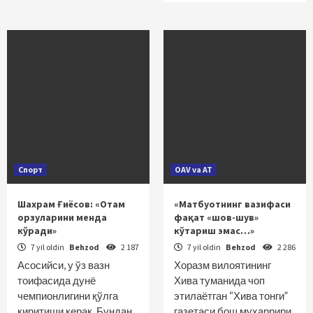
Спорт
OAV va AT
Шахрам Ғиёсов: «Отам
«Матбуотнинг вазифаси
орзуларини менда
фақат «шов-шув»
кўради»
кўтариш эмас…»
7 yil oldin
Behzod
2 187
7 yil oldin
Behzod
2 286
Асосийси, у ўз вазн
Хоразм вилоятининг
тоифасида дунё
Хива туманида чоп
чемпионлигини қўлга
этилаётган “Хива тонги”
киритиши керак. Бундан
газетаси бош муҳаррири