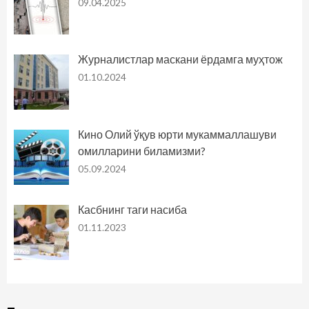
09.04.2025
Журналистлар маскани ёрдамга муҳтож
01.10.2024
Кино Олий ўқув юрти мукаммаллашуви
омилларини биламизми?
05.09.2024
Касбнинг таги насиба
01.11.2023