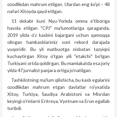
ozodlikdan mahrum etilgan. Ulardan eng ko'pi – 48
nafari Xitoyda qayd etilgan.
11 dekabr kuni Nyu-Yorkda omma e'ti­boriga
havola etilgan “CPJ” ma'lumotlariga qaraganda,
2019 yilda o'z kasbini bajargani uchun qamoqqa
olingan hamkasb­larimiz soni rekord darajada
yuqoridir. Bu yil matbuotga nisbatan tazyiqni
kuchaytirgan Xitoy o'tgan yili “etakchi” bo'lgan
Turkiyani ortda qoldirgan. Bu mamlakatda esa joriy
yilda 47 jurnalist panjara ortiga jo'natilgan.
Tashkilotning ma'lum qilishicha, bu kasb egalarini
ozodlikdan mahrum etgan davlatlar ro'yxatida
Xitoy, Turkiya, Saudiya Arabistoni va Misrdan
keyingi o'rinlarni Eritreya, Vyetnam va Eron egallab
turibdi.