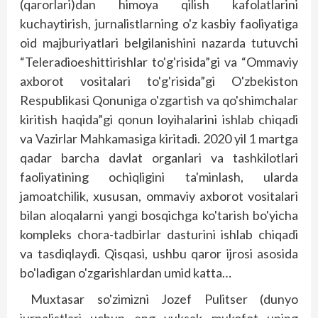
(qarorlari)dan himoya qilish kafolatlarini
kuchaytirish, jurnalistlarning o'z kasbiy faoliyatiga
oid majburiyatlari belgilanishini nazarda tutuvchi
“Teleradioeshittirishlar to'g'risida”gi va “Ommaviy
axborot vositalari to'g'risida”gi O'zbekiston
Respublikasi Qonuniga o'zgartish va qo'shimchalar
kiritish haqida”gi qonun loyihalarini ishlab chiqadi
va Vazirlar Mahkamasiga kiritadi. 2020 yil 1 mart­ga
qadar barcha davlat organlari va tashkilotlari
faoliyatining ochiqligini ta'minlash, ularda
jamoatchilik, xususan, ommaviy axborot vositalari
bilan aloqalarni yangi bosqichga ko'tarish bo'yicha
kompleks chora-tadbirlar dasturini ishlab chiqadi
va tasdiqlaydi. Qisqasi, ushbu qaror ijrosi asosida
bo'ladigan o'zgarishlardan umid katta…
Muxtasar so'zimizni Jozef Pulitser (dunyo