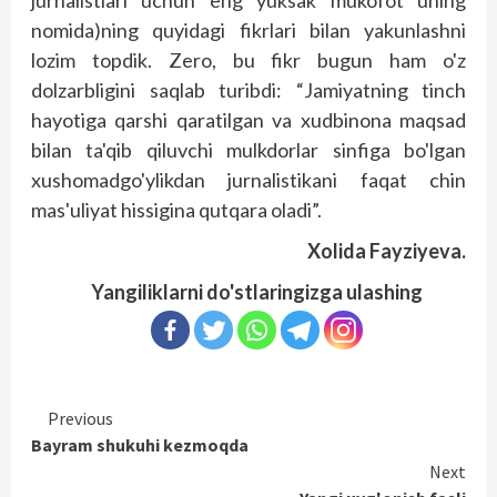
jurnalistlari uchun eng yuksak mukofot uning
nomida)ning quyidagi fikrlari bilan yakunlashni
lozim topdik. Zero, bu fikr bugun ham o'z
dolzarbligini saqlab turibdi: “Jamiyatning tinch
hayotiga qarshi qaratilgan va xudbinona maqsad
bilan ta'qib qiluvchi mulkdorlar sinfiga bo'lgan
xushomadgo'ylikdan jurnalistikani faqat chin
mas'uliyat hissigina qutqara oladi”.
Xolida Fayziyeva.
Yangiliklarni do'stlaringizga ulashing
Continue
Previous
Bayram shukuhi kezmoqda
Reading
Next