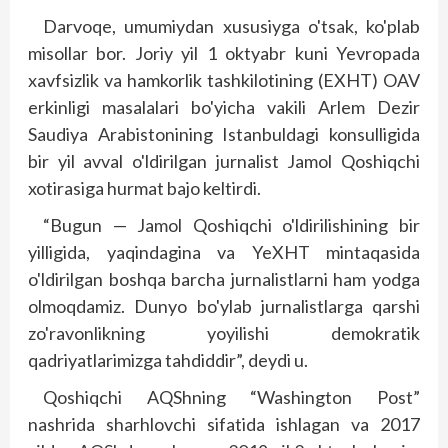
Darvoqe, umumiydan xususiyga o'tsak, ko'plab
misollar bor. Joriy yil 1 oktyabr kuni Yevropada
xavfsizlik va hamkorlik tashkilotining (EXHT) OAV
erkinligi masalalari bo'yicha vakili Arlem Dezir
Saudiya Arabistonining Istanbuldagi konsulligida
bir yil avval o'ldirilgan jurnalist Jamol Qoshiqchi
xotirasiga hurmat bajo keltirdi.
“Bugun — Jamol Qoshiqchi o'ldirilishining bir
yilligida, yaqindagina va YeXHT mintaqasida
o'ldirilgan boshqa barcha jurnalistlarni ham yodga
olmoqdamiz. Dunyo bo'ylab jurnalistlarga qarshi
zo'ravonlikning yoyilishi demokratik
qadriyatlarimizga tahdiddir”, deydi u.
Qoshiqchi AQShning “Washington Post”
nashrida sharhlovchi sifatida ishlagan va 2017