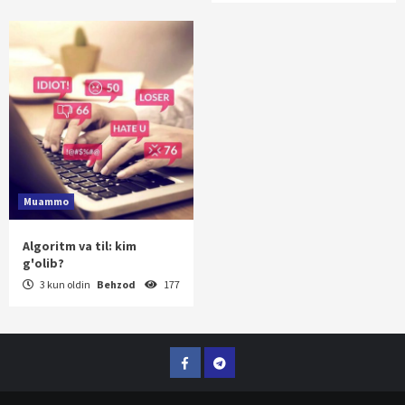
Muammo
Algoritm va til: kim
g'olib?
3 kun oldin
Behzod
177
Facebook
Telegram