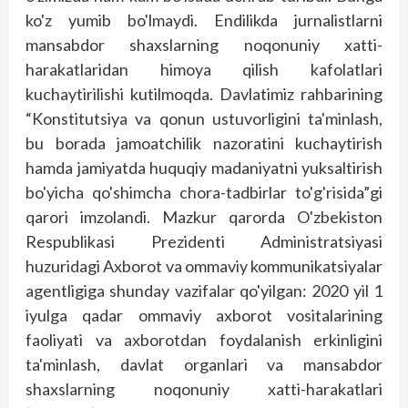
ko'z yumib bo'lmaydi. Endilikda jurnalistlarni
mansabdor shaxslarning noqonuniy xatti-
harakatlaridan himoya qilish kafolatlari
kuchaytirilishi kutilmoqda. Davlatimiz rahbarining
“Konstitutsiya va qonun ustuvorligini ta'minlash,
bu borada jamoatchilik nazoratini kuchaytirish
hamda jamiyatda huquqiy madaniyatni yuksaltirish
bo'yicha qo'shimcha chora-tadbirlar to'g'risida”gi
qarori imzolandi. Mazkur qarorda O'zbekiston
Respublikasi Prezidenti Administratsiyasi
huzuridagi Axborot va ommaviy kommunikatsiyalar
agentligiga shunday vazifalar qo'yilgan: 2020 yil 1
iyulga qadar ommaviy axborot vositalarining
faoliyati va axborotdan foydalanish erkinligini
ta'minlash, davlat organlari va mansabdor
shaxslarning noqonuniy xatti-harakatlari