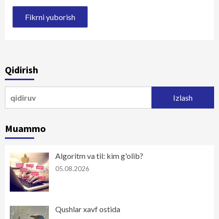
Qidirish
Qidirshish:
Muammo
Algoritm va til: kim g'olib?
05.08.2026
Qushlar xavf ostida