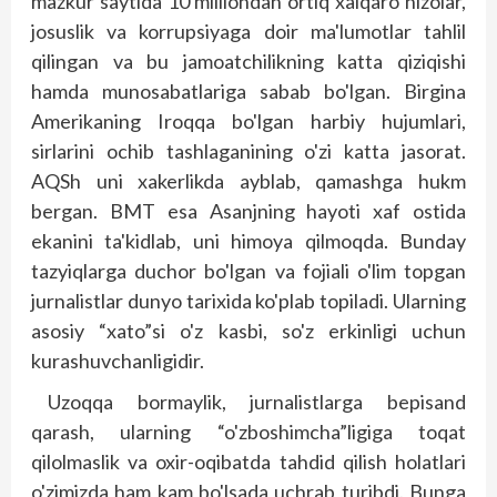
mazkur saytida 10 milliondan ortiq xalqaro nizolar,
josuslik va korrupsiyaga doir ma'lumotlar tahlil
qilingan va bu jamoatchilikning katta qiziqishi
hamda munosabatlariga sabab bo'l­gan. Birgina
Amerikaning Iroqqa bo'lgan harbiy hujumlari,
sirlarini ochib tashlaganining o'zi katta jasorat.
AQSh uni xakerlikda ayblab, qamashga hukm
bergan. BMT esa Asanjning hayoti xaf ostida
ekanini ta'kidlab, uni himoya qilmoqda. Bunday
tazyiqlarga duchor bo'lgan va fojiali o'lim topgan
jurnalistlar dunyo tarixida ko'plab topiladi. Ularning
asosiy “xato”si o'z kasbi, so'z erkinligi uchun
kurashuvchanligidir.
Uzoqqa bormaylik, jurnalistlarga bepisand
qarash, ularning “o'zboshimcha”ligiga toqat
qilolmaslik va oxir-oqibatda tahdid qilish holatlari
o'zimizda ham kam bo'lsada uchrab turibdi. Bunga