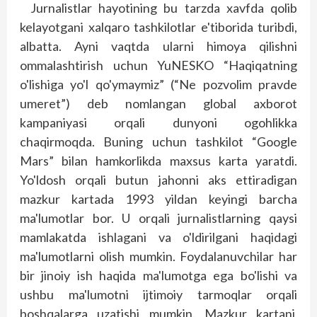
Jurnalistlar hayotining bu tarzda xavfda qolib
kelayotgani xalqaro tashkilotlar e'tiborida turibdi,
albatta. Ayni vaqtda ularni himoya qilishni
ommalashtirish uchun YuNESKO “Haqiqatning
o'lishiga yo'l qo'ymaymiz” (“Ne pozvolim pravde
umeret”) deb nomlangan global axborot
kampaniyasi orqali dunyoni ogohlikka
chaqirmoqda. Buning uchun tashkilot “Google
Mars” bilan hamkorlikda maxsus karta yaratdi.
Yo'ldosh orqali butun jahonni aks ettiradigan
mazkur kartada 1993 yildan ke­yingi barcha
ma'lumotlar bor. U orqali jurnalistlarning qaysi
mamlakatda ishlagani va o'ldirilgani haqidagi
ma'lumotlarni olish mumkin. Foydalanuvchilar har
bir jinoiy ish haqida ma'lumotga ega bo'lishi va
ushbu ma'lumotni ijtimoiy tarmoqlar orqali
boshqalarga uzatishi mumkin. Mazkur kartani