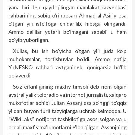
yana biri deb qayd qilingan mamlakat razvedkasi
rahbarining sobiq o'rinbosari Ahmad al-Asiriy esa
o'tgan yili iste'foga chiqarilib, hibsga olingandi.
Ammo dalillar yetarli bo'lmagani sababli u ham
qo'yib yuborilgan.
Xullas, bu ish bo'yicha o'tgan yili juda ko'p
muhokamalar, tortishuvlar bo'ldi. Ammo natija
YuNESKO rahbari aytganidek, qoniqarsiz bo'lib
qolaverdi.
So'z erkinligining maxfiy timsoli deb nom olgan
avstraliyalik teleradio va internet jurnalisti, xalqaro
mukofotlar sohibi Julian Assanj esa so'nggi to'qqiz
yildan buyon turli tazyiqlarga uchrab kelmoqda. U
“WikiLaks” notijorat tashkilotiga asos solgan va u
orqali maxfiy ma'lumotlarni e'lon qilgan. Assanjning