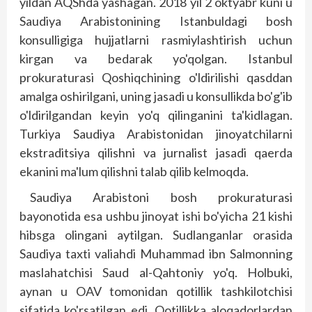
yildan AQShda yashagan. 2018 yil 2 oktyabr kuni u
Saudiya Arabistonining Istanbuldagi bosh
konsulligiga hujjatlarni rasmiylashtirish uchun
kirgan va bedarak yo'qolgan. Istanbul
prokuraturasi Qoshiqchining o'ldirilishi qasddan
amalga oshirilgani, uning jasadi u konsullikda bo'g'ib
o'ldirilgandan keyin yo'q qilinganini ta'kidlagan.
Turkiya Saudiya Arabistonidan jinoyatchilarni
ekstraditsiya qilishni va jurnalist jasadi qaerda
ekanini ma'lum qilishni talab qilib kelmoqda.
Saudiya Arabistoni bosh prokuraturasi
bayonotida esa ushbu jinoyat ishi bo'yicha 21 kishi
hibsga olingani aytilgan. Sudlanganlar orasida
Saudiya taxti valiahdi Muhammad ibn Salmonning
maslahatchisi Saud al-Qahtoniy yo'q. Holbuki,
aynan u OAV tomonidan qotillik tashkilotchisi
sifatida ko'rsatilgan edi. Qotillikka aloqadorlardan