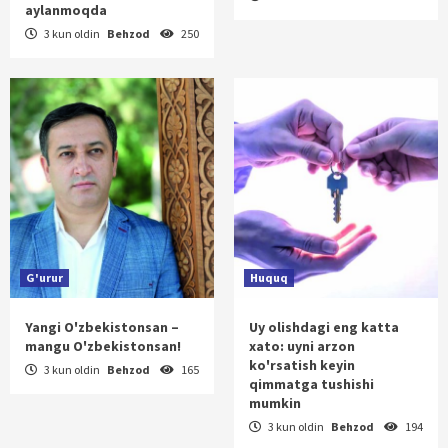
aylanmoqda
3 kun oldin
Behzod
250
G'urur
Huquq
Yangi O'zbekistonsan –
Uy olishdagi eng katta
mangu O'zbekistonsan!
xato: uyni arzon
ko'rsatish keyin
3 kun oldin
Behzod
165
qimmatga tushishi
mumkin
3 kun oldin
Behzod
194