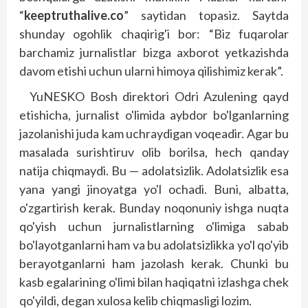
“
keeptruthalive.co
” saytidan topasiz. Saytda
shunday ogohlik chaqirig'i bor: “Biz fuqarolar
barchamiz jurna­listlar bizga axborot yetkazishda
davom etishi uchun ularni himoya qilishimiz kerak”.
YuNESKO Bosh direktori Odri Azulening qayd
etishicha, jurnalist o'limida aybdor bo'lganlarning
jazolanishi juda kam uchraydigan voqeadir. Agar bu
masalada surishtiruv olib borilsa, hech qanday
natija chiqmaydi. Bu — adolatsizlik. Adolatsizlik esa
yana yangi jinoyatga yo'l ochadi. Buni, albatta,
o'zgartirish kerak. Bunday noqonuniy ishga nuqta
qo'yish uchun jurnalistlarning o'limiga sabab
bo'layotganlarni ham va bu adolatsizlikka yo'l qo'yib
berayotganlarni ham jazolash kerak. Chunki bu
kasb egalarining o'limi bilan haqiqatni izlashga chek
qo'yildi, degan xulosa kelib chiqmasligi lozim.