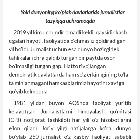
Yoki dunyoning ko'plab davlatlarida jurnalistlar
tazyiqqa uchramoqda
2019 yil kim uchundir omadli keldi, qaysidir kasb
egalari hayoti, faoliyatida o'chmas iz qoldiradigan
yil bo'ldi. Jurnalist uchun esa dunyo hozirgidek
tahlikalar ichra qalqib turgan bir paytda oson
bo'lmasligi turgan gap. Hatto rivojlangan
demokratik davlatlarda ham so'z erkinligining to'la
ta'minlanmagani hamkasblarimiz hayotini xavfga
qo'yib kelmoqda.
1981 yildan buyon AQShda faoliyat yuritib
kelayotgan Jurnalistlarni himoyalash qo'mitasi
(CPJ) notijorat tashkiloti har yili o'z hisobotlarini
e'lon qiladi. Joriy yilgi natijalarga ko'ra, dunyo
bo'ylab 250 jurnalist o'z kasbiy faoliyati sababli