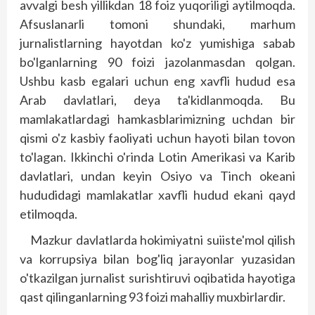
avvalgi besh yillikdan 18 foiz yuqoriligi aytilmoqda.
Afsuslanarli tomoni shundaki, marhum
jurnalistlarning hayotdan ko'z yumishiga sabab
bo'lganlarning 90 foizi jazolanmasdan qolgan.
Ushbu kasb egalari uchun eng xavfli hudud esa
Arab davlatlari, deya ta'kidlanmoqda. Bu
mamlakatlardagi hamkasblarimizning uchdan bir
qismi o'z kasbiy faoliyati uchun hayoti bilan tovon
to'lagan. Ikkinchi o'rinda Lotin Amerikasi va Karib
davlatlari, undan keyin Osiyo va Tinch okeani
hududidagi mamlakatlar xavfli hudud ekani qayd
etilmoqda.
Mazkur davlatlarda hokimiyatni suiiste'mol qilish
va korrupsiya bilan bog'liq jarayonlar yuzasidan
o'tkazilgan jurnalist surishtiruvi oqi­batida hayotiga
qast qilinganlarning 93 foizi mahalliy muxbirlardir.