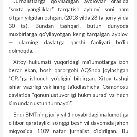
Jurnalistlarga qo'yiladigan ayblovlar orasida
“soxta yangiliklar” tarqatish ayb­lovi soni ham
o'tgan yilgidan oshgan. (2018 yilda 28 ta, joriy yilda
30 ta). Bundan tashqari, butun dunyoda
muxbirlarga qo'yilayotgan keng tar­qalgan ayblov
— ularning davlatga qarshi faoliyati bo'lib
qolmoqda.
Xitoy hukumati yuqoridagi ma'lumotlarga izoh
berar ekan, bosh qarorgohi AQShda joylashgan
“CPJ”ga ishonch yo'qligini bildirgan. Xitoy tashqi
ishlar vazirligi vakilining ta'kidlashicha, Osmonosti
davlatida “qonun ustuvorligi hukm suradi va hech
kim undan ustun turmaydi”.
Endi BMTning joriy yil 1 noyabrdagi ma'lumotiga
e'tibor qarataylik: so'nggi besh yil davomida jahon
miq­yosida 1109 nafar jurnalist o'ldirilgan. Bu