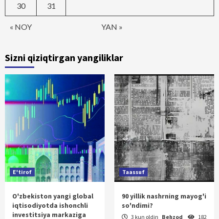
30
31
« NOY
YAN »
Sizni qiziqtirgan yangiliklar
E'tirof
Taassuf
O'zbekiston yangi global
90 yillik nashrning mayog'i
iqtisodiyotda ishonchli
so'ndimi?
investitsiya markaziga
3 kun oldin
Behzod
182