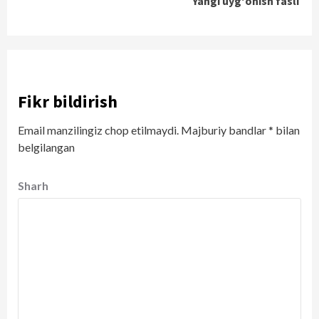
Yangi uyg'onish fasli
Fikr bildirish
Email manzilingiz chop etilmaydi.
Majburiy bandlar
*
bilan
belgilangan
Sharh