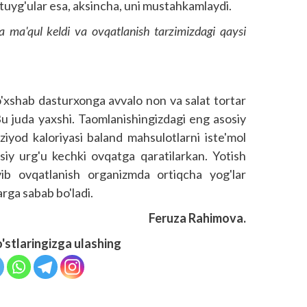
is-tuyg'ular esa, aksincha, uni mustahkamlaydi.
a ma'qul keldi va ovqatlanish tarzimizdagi qaysi
'xshab dasturxonga avvalo non va salat tortar
Bu juda yaxshi. Taomlanishingizdagi eng asosiy
yod kaloriyasi baland mahsulotlarni iste'mol
osiy urg'u kechki ovqatga qaratilarkan. Yotish
yib ovqatlanish organizmda ortiqcha yog'lar
klarga sabab bo'ladi.
Feruza Rahimova.
o'stlaringizga ulashing