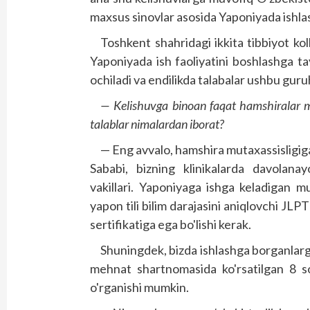
maxsus sinovlar asosida Yapo­niyada ishla
Toshkent shahridagi ikkita tibbiyot kol
Yaponiyada ish faoliyatini boshlashga t
ochiladi va endilikda talabalar ushbu guruh
— Kelishuvga binoan faqat hamshiralar m
talablar nimalardan iborat?
— Eng avvalo, hamshira mutaxassisligiga e
Sababi, bizning klinikalarda davolana
vakillari. Yaponiyaga ishga keladigan m
yapon tili bilim darajasini aniqlovchi J
sertifikatiga ega bo'lishi kerak.
Shuningdek, bizda ishlashga borganlarga
mehnat shartnomasida ko'rsatilgan 8 so
o'rganishi mumkin.