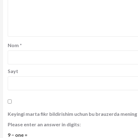
Nom
*
Sayt
Keyingi marta fikr bildirishim uchun bu brauzerda mening 
Please enter an answer in digits:
9 − one =