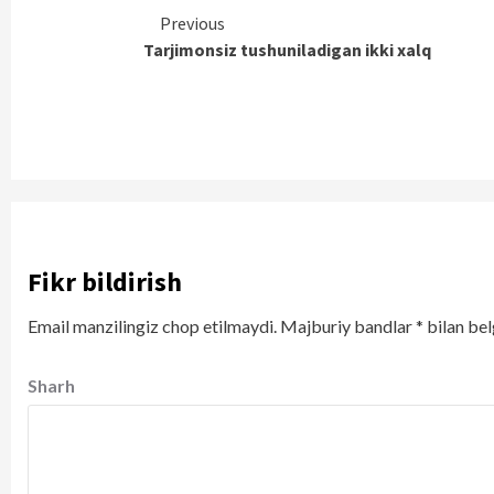
Continue
Previous
Tarjimonsiz tushuniladigan ikki xalq
Reading
Fikr bildirish
Email manzilingiz chop etilmaydi.
Majburiy bandlar
*
bilan bel
Sharh