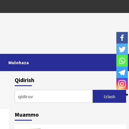
Mulohaza
Qidirish
Qidirshish:
Muammo