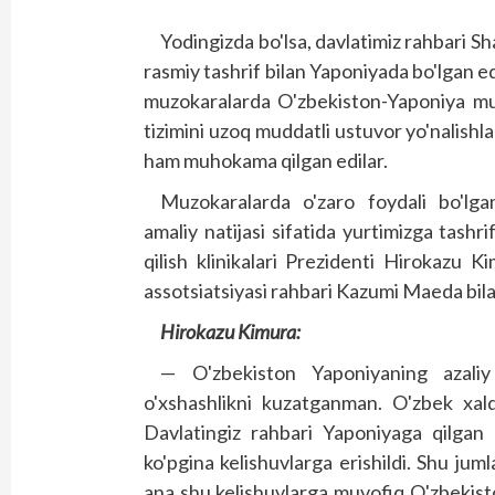
Yodingizda bo'lsa, davlatimiz rahbari S
rasmiy tashrif bilan Yaponiyada bo'lgan ed
muzokaralarda O'zbekiston-Yaponiya mun
tizimini uzoq muddatli ustuvor yo'nalishla
ham muhokama qilgan edilar.
Muzokaralarda o'zaro foydali bo'lga
amaliy natijasi sifatida yurtimizga tash
qilish klinikalari Prezidenti Hirokazu
assotsiatsiyasi rahbari Kazumi Maeda bil
Hirokazu
Kimura
:
— O'zbekiston Yaponiyaning azaliy d
o'xshashlikni kuzatganman. O'zbek xal
Davlatingiz rahbari Yaponiyaga qilgan r
ko'pgina kelishuvlarga erishildi. Shu jum
ana shu kelishuvlarga muvofiq O'zbekis­t