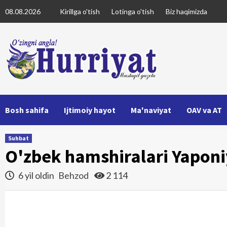
Skip
08.08.2026
Kirillga o'tish
Lotinga o'tish
Biz haqimizda
to
content
Bosh sahifa
Ijtimoiy hayot
Ma'naviyat
OAV va AT
Suhbat
O'zbek hamshiralari Yaponi
6 yil oldin
Behzod
2 114