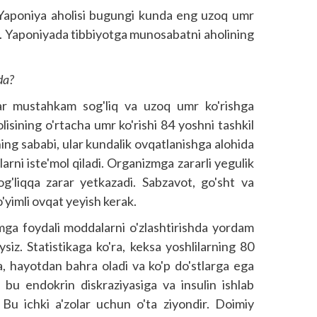
. Yaponiya aholisi bugungi kunda eng uzoq umr
i. Yaponiyada tibbiyotga munosabatni aholining
da?
 mustahkam sog'liq va uzoq umr ko'rishga
lisining o'rtacha umr ko'rishi 84 yoshni tashkil
ning sababi, ular kundalik ovqatlanishga alohida
arni iste'mol qiladi. Organizmga zararli yegulik
 sog'liqqa zarar yetkazadi. Sabzavot, go'sht va
'yimli ovqat yeyish kerak.
zmga foydali moddalarni o'zlashtirishda yordam
ysiz. Statistikaga ko'ra, keksa yoshlilarning 80
sa, hayotdan bahra oladi va ko'p do'stlarga ega
, bu endokrin diskraziyasiga va insulin ishlab
. Bu ichki a'zolar uchun o'ta ziyondir. Doimiy