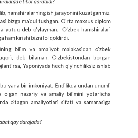
alarga e'tibor qaratildi?
ib, hamshiralarning ish jarayonini kuzatganmiz.
jasi bizga ma'qul tushgan. O'rta maxsus diplom
atta yutuq deb o'ylayman. O'zbek hamshiralari
ham kirishi bizni lol qoldirdi.
ining bilim va amaliyot malakasidan o'zbek
uqori, deb bilaman. O'zbekis­tondan borgan
j­lantirsa, Yaponiyada hech qiyinchiliksiz ishlab
 bu yana bir imkoniyat. Endilikda undan unumli
a olgan nazariy va amaliy bilimini yetarlicha
arda o'tagan amaliyotlari sifati va samarasiga
sabat qay darajada?