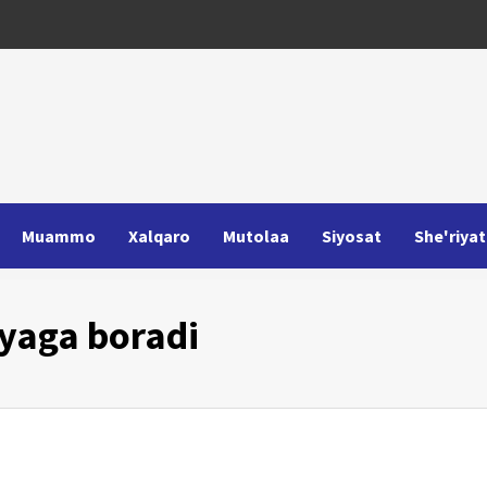
Muammo
Xalqaro
Mutolaa
Siyosat
She'riyat
yaga boradi