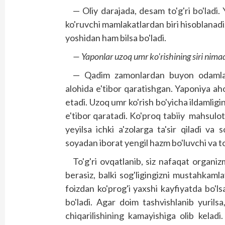
— Oliy darajada, desam to'g'ri bo'ladi
ko'ruvchi mamlakatlardan biri hisoblanad
yoshidan ham bilsa bo'ladi.
— Yaponlar uzoq umr ko'ri­shining siri nima
— Qadim zamonlardan buyon odamlar
alohida e'tibor qaratishgan. Yaponiya aho
etadi. Uzoq umr ko'rish bo'yicha ildamligi
e'tibor qaratadi. Ko'proq tabiiy mahsulotl
yeyilsa ichki a'zolarga ta'sir qiladi va
soyadan iborat yengil hazm bo'luvchi va to
To'g'ri ovqatlanib, siz nafaqat organi
berasiz, balki sog'ligingizni mustahkamla
foizdan ko'prog'i yaxshi kayfiyatda bo'l
bo'ladi. Agar doim tashvishlanib yurilsa
chiqarilishining kamayishiga olib keladi