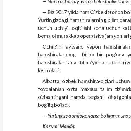
— Nima uchun aynan o'zbekis­tonlik hamshir
— Biz 2017 yilda ham O'zbekistonda bo'l
Yurtingizdagi hamshiralarning bilim dara
uchun uch yil o'qitilishi soha uchun k
bemalol murakkab operatsiya jarayonlariga 
Ochig'ini aytsam, yapon hamshiralar
hamshiralarining bilimi bir pog'ona y
hamshiralar faqat til bo'yicha nutqini rivo
keta oladi.
Albatta, o'zbek hamshira-qizlari uchun
foydalanish o'rta maxsus ta'lim tizimid
o'zlashtirgani hamda tegishli sihatgohl
bog'liq bo'ladi.
— Yurtingizda shifokorlarga bo'lgan muno
Kazumi Maeda: