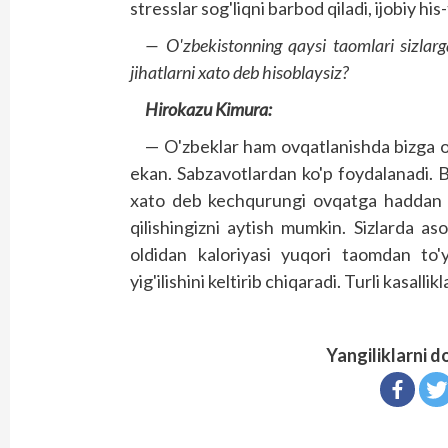
stresslar sog'liqni barbod qiladi, ijobiy h
— O'zbekistonning qaysi taomlari sizlarg
jihatlarni xato deb hisoblaysiz?
Hirokazu Kimura:
— O'zbeklar ham ovqatlanishda bizga o
ekan. Sabzavotlardan ko'p foydalanadi. 
xato deb kechqurungi ovqatga haddan zi
qilishingizni aytish mumkin. Sizlarda as
oldidan kaloriyasi yuqori taom­dan to'
yig'ilishini keltirib chiqaradi. Turli kasalli
Yangiliklarni d