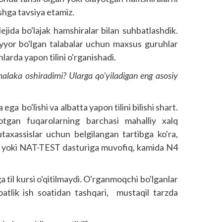
shga tavsiya etamiz.
lejida bo'lajak hamshiralar bilan suhbatlashdik.
ayyor bo'lgan talabalar uchun maxsus guruhlar
larda yapon tilini o'rganishadi.
alaka oshiradimi? Ularga qo'yiladigan eng asosiy
ga bo'lishi va albatta yapon tilini bilishi shart.
yotgan fuqarolarning barchasi mahalliy xalq
utaxassislar uchun belgilangan tartibga ko'ra,
LPT yoki NAT-TEST dasturiga muvofiq, kamida N4
 til kursi o'qitilmaydi. O'rganmoqchi bo'lganlar
atlik ish soatidan tashqari, mustaqil tarzda