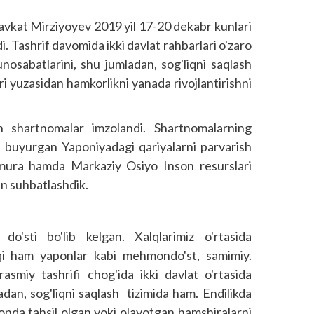
havkat Mirziyoyev 2019 yil 17-20 dekabr kunlari
i. Tashrif davomida ikki davlat rahbarlari o'zaro
osabatlarini, shu jumladan, sog'liqni saqlash
ri yuzasidan hamkorlikni yanada rivojlantirishni
n shartnomalar imzolandi. Shartnomalarning
rif buyurgan Yaponiyadagi qariyalarni parvarish
 Kimura hamda Markaziy Osiyo Inson resurslari
an suhbatlashdik.
o'sti bo'lib kelgan. Xalqlarimiz o'rtasida
qi ham yaponlar kabi mehmondo'st, samimiy.
asmiy tashrifi chog'ida ikki davlat o'rtasida
ladan, sog'liqni saqlash tizimida ham. Endilikda
onda tahsil olgan yoki olayotgan hamshiralarni