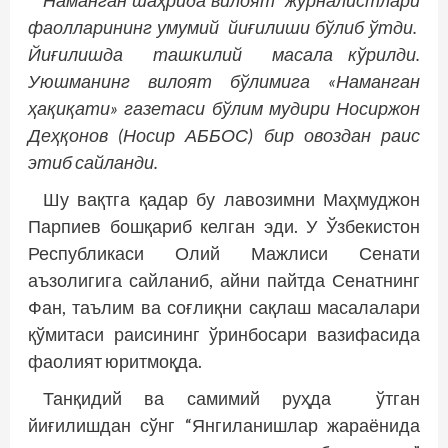
Наманган шаҳрида вилоят журналистлари
фаолларининг умумий йиғилиши бўлиб ўтди.
Йиғилишда ташкилий масала кўрилди.
Уюшманинг вилоят бўлимига «Наманган
ҳақиқати» газетаси бўлим мудири Носиржон
Деҳқонов (Носир АББОС) бир овоздан раис
этиб сайланди.
Шу вақтга қадар бу лавозимни Маҳмуджон
Парпиев бошқариб келган эди. У Ўзбекис­тон
Республикаси Олий Мажлиси Сенати
аъзолигига сайланиб, айни пайтда Сенатнинг
Фан, таълим ва соғлиқни сақлаш масалалари
қўмитаси раисининг ўринбосари вазифасида
фаолият юритмоқда.
Танқидий ва самимий руҳда ўтган
йиғилишдан сўнг “Янгиланишлар жараёнида