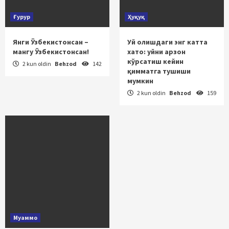
Ғурур
Ҳуқуқ
Янги Ўзбекистонсан –
Уй олишдаги энг катта
мангу Ўзбекистонсан!
хато: уйни арзон
кўрсатиш кейин
2 kun oldin
Behzod
142
қимматга тушиши
мумкин
2 kun oldin
Behzod
159
Муаммо