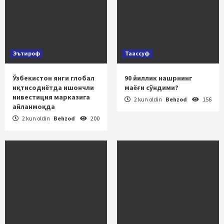
Эътироф
Таассуф
Ўзбекистон янги глобал
90 йиллик нашрнинг
иқтисодиётда ишончли
маёғи сўндими?
инвестиция марказига
2 kun oldin
Behzod
156
айланмоқда
2 kun oldin
Behzod
200