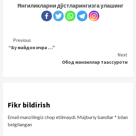
Янгиликларни дўстларингизга улашинг
Continue
Previous
“Бу майдон ичра …”
Reading
Next
Обод манзиллар таассуроти
Fikr bildirish
Email manzilingiz chop etilmaydi.
Majburiy bandlar
*
bilan
belgilangan