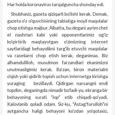
Har holda koronavirus tarqalguncha shunday edi.
Shubhasiz, gazeta qiziqarli bo'lishi kerak. Demak,
gazeta o'z o'quvchisining tabiatiga moyil maqolalar
chop etishga majbur. Albatta, bu degani ayrim chet
el nashrlari kabi yoki opponentlarimiz og'iz
ko'pirtirib maqtayotgan o'zimizning internet
saytlaridagi be­hayolikni targ'ib etuvchi maqolalar
va rasmlarni chop etish kerak, deganimas. Biz
alhamdulilloh, musulmon farzandlari ekanimizni
unutmasligimiz kerak. Ba'zan, biron materialni
o'qish yoki qidirib topish uchun internetga kirishga
yuraging bezillaydi. Qidirgan narsangni endi
topdim , deganingda nimadir bo'ladi-yu, ekranga bir
behayoning surati “lop” etib chiqadi-qo'yadi.
Kalovlanib qoladi odam. Siz-ku, “Astag'furulloh”ni
aytgancha haligi behayoni ko'zdan yo'qotasiz,