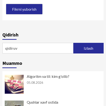
Qidirish
Qidirshish:
Muammo
Algoritm va til: kim g'olib?
05.08.2026
Qushlar xavf ostida