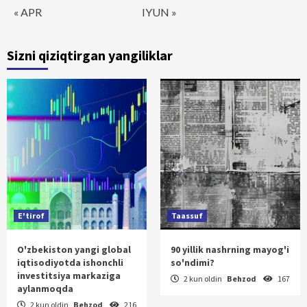
« APR
IYUN »
Sizni qiziqtirgan yangiliklar
E'tirof
Taassuf
O'zbekiston yangi global
90 yillik nashrning mayog'i
iqtisodiyotda ishonchli
so'ndimi?
investitsiya markaziga
2 kun oldin
Behzod
167
aylanmoqda
2 kun oldin
Behzod
216