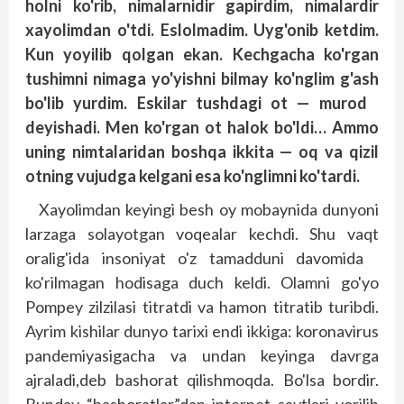
holni ko'rib, nimalarnidir gapirdim, nimalardir
xayolimdan o'tdi. Eslolmadim. Uyg'onib ketdim.
Kun yoyilib qolgan ekan. Kechgacha ko'rgan
tushimni nimaga yo'yishni bilmay ko'nglim g'ash
bo'lib yurdim. Eskilar tushdagi ot — murod
deyishadi. Men ko'rgan ot halok bo'ldi… Ammo
uning nimtalaridan boshqa ikkita — oq va qizil
otning vujudga kelgani esa ko'ng­limni ko'tardi.
Xayolimdan keyingi besh oy mobaynida dunyoni
larzaga solayotgan voqealar kechdi. Shu vaqt
oralig'ida insoniyat o'z tamadduni davomida
ko'rilmagan hodisaga duch keldi. Olamni go'yo
Pompey zilzilasi titratdi va hamon titratib turibdi.
Ayrim kishilar dunyo tarixi endi ikkiga: koronavirus
pandemiyasigacha va undan keyinga davrga
ajraladi,deb bashorat qilishmoqda. Bo'lsa bordir.