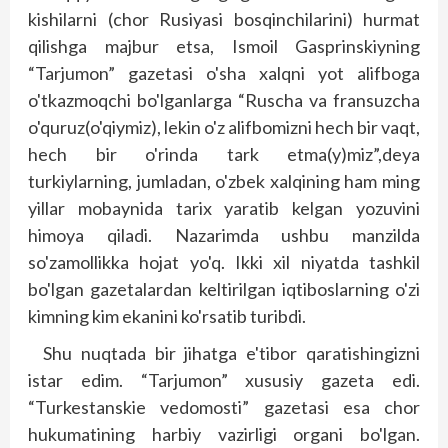
kishilarni (chor Rusiyasi bosqinchilarini) hurmat
qilishga majbur etsa, Ismoil Gasprinskiyning
“Tarjumon” gazetasi o'sha xalqni yot alifboga
o'tkazmoqchi bo'lganlarga “Ruscha va fransuzcha
o'quruz(o'qiymiz), lekin o'z alifbomizni hech bir vaqt,
hech bir o'rinda tark etma(y)miz”,deya
turkiylarning, jumladan, o'zbek xalqining ham ming
yillar mobaynida tarix yaratib kelgan yozuvini
himoya qiladi. Nazarimda ushbu manzilda
so'zamollikka hojat yo'q. Ikki xil niyatda tashkil
bo'lgan gazetalardan keltirilgan iqtiboslarning o'zi
kimning kim ekanini ko'rsatib turibdi.
Shu nuqtada bir jihatga e'tibor qaratishingizni
istar edim. “Tarjumon” xususiy gazeta edi.
“Turkestanskie vedomosti” gazetasi esa chor
hukumatining harbiy vazirligi organi bo'lgan.