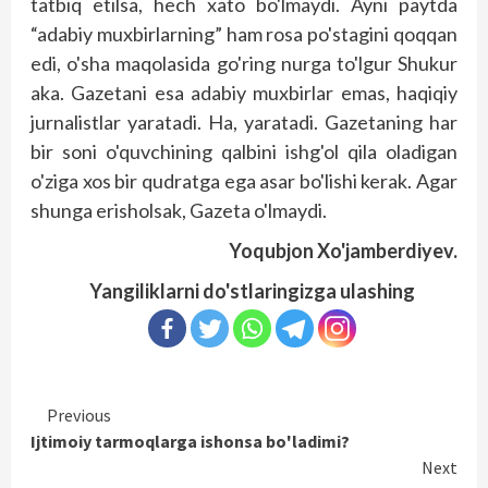
tatbiq etilsa, hech xato bo'lmaydi. Ayni paytda
“adabiy muxbirlarning” ham rosa po'stagini qoqqan
edi, o'sha maqolasida go'ring nurga to'lgur Shukur
aka. Gazetani esa adabiy muxbirlar emas, haqiqiy
jurnalistlar yaratadi. Ha, yaratadi. Gazetaning har
bir soni o'quvchining qalbini ishg'ol qila oladigan
o'ziga xos bir qudratga ega asar bo'lishi kerak. Agar
shunga erisholsak, Gazeta o'lmaydi.
Yoqubjon Xo'jamberdiyev.
Yangiliklarni do'stlaringizga ulashing
Continue
Previous
Ijtimoiy tarmoqlarga ishonsa bo'ladimi?
Reading
Next