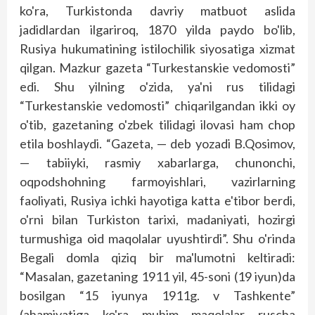
ko'ra, Turkistonda davriy matbuot aslida
jadidlardan ilgariroq, 1870 yilda paydo bo'lib,
Rusiya hukumatining istilochilik siyosatiga xizmat
qilgan. Mazkur gazeta “Turkestans­kie vedomosti”
edi. Shu yilning o'zida, ya'ni rus tilidagi
“Turkestanskie vedomosti” chiqarilgandan ikki oy
o'tib, gazetaning o'zbek tilidagi ilovasi ham chop
etila boshlaydi. “Gazeta, — deb yozadi B.Qosimov,
— tabiiyki, rasmiy xabarlarga, chunonchi,
oqpodshohning farmo­yishlari, vazirlarning
faoliyati, Rusiya ichki hayotiga katta e'tibor berdi,
o'rni bilan Turkiston tarixi, madaniyati, hozirgi
turmushiga oid maqolalar uyushtirdi”. Shu o'rinda
Begali domla qiziq bir ma'lumotni keltiradi:
“Masalan, gazetaning 1911 yil, 45-soni (19 iyun)da
bosilgan “15 iyunya 1911g. v Tashkente”
(ahamiyatiga ko'ra muhim maqolalar ruscha