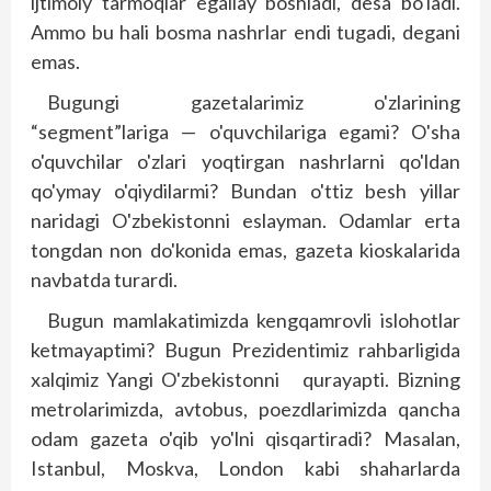
ijtimoiy tarmoqlar egallay boshladi, desa bo'ladi.
Ammo bu hali bosma nashrlar endi tugadi, degani
emas.
Bugungi gazetalarimiz o'zlarining
“segment”lariga — o'quvchilariga egami? O'sha
o'quvchilar o'zlari yoqtirgan nashrlarni qo'ldan
qo'ymay o'qiydilarmi? Bundan o'ttiz besh yillar
naridagi O'zbekis­tonni eslayman. Odamlar erta
tongdan non do'konida emas, gazeta kioskalarida
navbatda turardi.
Bugun mamlakatimizda kengqamrovli islohotlar
ketmayaptimi? Bugun Prezidentimiz rahbarligida
xalqimiz Yangi O'zbekistonni qurayapti. Bizning
metrolarimizda, avtobus, poezdlarimizda qancha
odam gazeta o'qib yo'lni qisqartiradi? Masalan,
Istanbul, Moskva, London kabi shaharlarda