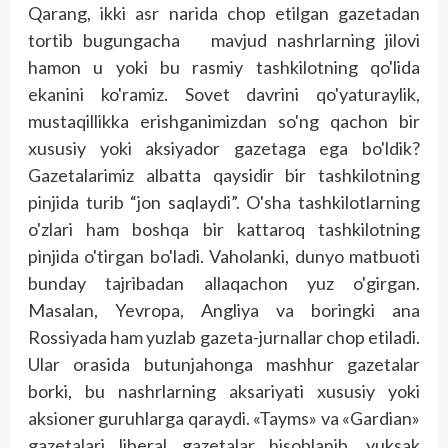
Qarang, ikki asr narida chop etilgan gazetadan
tortib bugungacha mavjud nashrlarning jilovi
hamon u yoki bu rasmiy tashkilotning qo'lida
ekanini ko'ramiz. Sovet davrini qo'yaturaylik,
mustaqillikka erishganimizdan so'ng qachon bir
xususiy yoki aksiyador gazetaga ega bo'ldik?
Gazetalarimiz albatta qaysidir bir tashkilotning
pinjida turib “jon saqlaydi”. O'sha tashkilotlarning
o'zlari ham boshqa bir kattaroq tashkilotning
pinjida o'tirgan bo'ladi. Vaholanki, dunyo matbuoti
bunday tajribadan allaqachon yuz o'girgan.
Masalan, Yevropa, Angliya va boringki ana
Rossiyada ham yuzlab gazeta-jurnallar chop etiladi.
Ular orasida butunjahonga mashhur gazetalar
borki, bu nashrlarning aksariyati xususiy yoki
aksioner guruhlarga qaraydi. «Tayms» va «Gardian»
gazetalari liberal gazetalar hisoblanib, yuksak