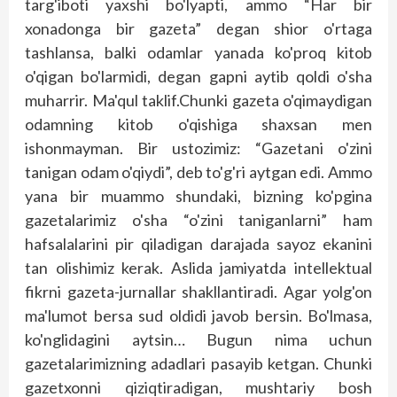
targ'iboti yaxshi bo'lyapti, ammo “Har bir
xonadonga bir gazeta” degan shior o'rtaga
tashlansa, balki odamlar yanada ko'proq kitob
o'qigan bo'larmidi, degan gapni aytib qoldi o'sha
muharrir. Ma'qul taklif.Chunki gazeta o'qimaydigan
odamning kitob o'qishiga shaxsan men
ishonmayman. Bir ustozimiz: “Gazetani o'zini
tanigan odam o'qiydi”, deb to'g'ri aytgan edi. Ammo
yana bir muammo shundaki, bizning ko'pgina
gazetalarimiz o'sha “o'zini taniganlarni” ham
hafsalalarini pir qiladigan darajada sayoz ekanini
tan olishimiz kerak. Aslida jamiyatda intellektual
fikrni gazeta-jurnallar shakllantiradi. Agar yolg'on
ma'lumot bersa sud oldidi javob bersin. Bo'lmasa,
ko'nglidagini ayt­sin… Bugun nima uchun
gazetalarimizning adadlari pasayib ketgan. Chunki
gazetxonni qiziqtiradigan, mushtariy bosh