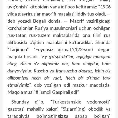
uyg'onish” kitobidan yana iqtibos keltiramiz: “1906
yilda g'ayriruslar maorifi masalasi jiddiy tus oladi, —
deb yozadi Begali domla. — Maorif vazirligidagi
korchalonlar Rusiya musulmonlari uchun ochilgan
rus-tatar, rus-tuzem maktablarida ona tilini rus
alifbosida o'qitish masalasini ko'taradilar. Shunda
“Tarjimon” “Foydasiz xizmat”(122-son) degan
maqola bosadi.
“Ey g'o'spo'da”lar, aql(g)ga murojaat
eting. Bizim o'z alifbomiz vor, ham diniydur, ham
dunyoviydur. Ruscha va fransuzcha o'quruz, lekin o'z
alifbomizni hech bir vaqt, hech bir o'rinda tark
etma(y)miz”
, deb yozilgan edi mazkur maqolada.
Maqola muallifi Ismoil Gaspirali edi”.
Shunday qilib, “Turkestanskie vedomosti”
gazetasi mahalliy xalqni “Sizlarni(ng) obodlik va
taraqqiyda bo'lmog'ingizga sabab bo'lgan”