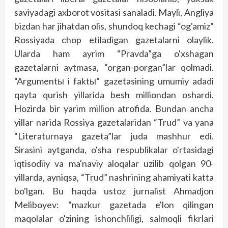
saviyadagi axborot vositasi sanaladi. Mayli, Ang­liya
bizdan har jihatdan olis, shundoq kechagi “og'amiz”
Rossiyada chop etiladigan gazetalarni olaylik.
Ularda ham ayrim “Pravda”ga o'xshagan
gazetalarni aytmasa, “organ-porgan”lar qolmadi.
“Argumentы i faktы” gazetasining umumiy adadi
qayta qurish yillarida besh milliondan oshardi.
Hozirda bir yarim million atrofida. Bundan ancha
yillar narida Rossiya gazetalaridan “Trud” va yana
“Literaturnaya gazeta”lar juda mashhur edi.
Sirasini aytganda, o'sha respublikalar o'rtasidagi
iqtisodiiy va ma'naviy aloqalar uzilib qolgan 90-
yillarda, ayniqsa, “Trud” nashrining ahamiyati katta
bo'lgan. Bu haqda ustoz jurnalist Ahmadjon
Meliboyev: “mazkur gazetada e'lon qilingan
maqolalar o'zining ishonch­liligi, salmoqli fikrlari