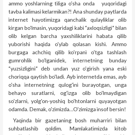
ammo yoshlarning tiliga o'sha onda yuqoridagi
tavba kalimasi kelarmikan?! Ana shunday paytlarda
internet hayotimizga qanchalik qulayliklar olib
kirgan bo'lmasin, yuqoridagi kabi “axloqsizligi” bilan
olib kelgan barcha yaxshiliklarini habata qilib
yuborishi haqida o'ylab qolasan kishi. Ammo
burgaga achchiq qilib ko'rpani o'tga tashlash
gumrohlik bo'lganidek, internetning bunday
“yuzsizligini” deb undan yuz o'girish yana eski
choriqqa qaytish bo'ladi. Ayb internetda emas, ayb
o'sha internetning qulog'ini burayotgan, unga
behayo suratlarni, og'izga olib bo'lmaydigan
so'zlarni, yolg'on-yoshiq bo'htonlarni quyayotgan
odamda. Demak, o'zimizda…O'zimizga insof bersin!
Yaqinda bir gazetaning bosh muharriri bilan
suhbatlashib qoldim. Mamlakatimizda kitob