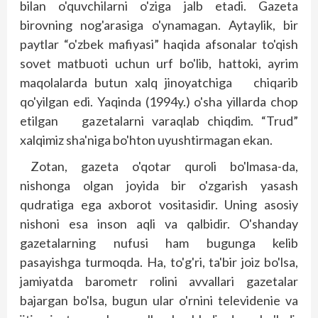
bilan o'quvchilarni o'ziga jalb etadi. Gazeta
birovning nog'arasiga o'ynamagan. Aytaylik, bir
paytlar “o'zbek mafiyasi” haqida afsonalar to'qish
sovet matbuoti uchun urf bo'lib, hattoki, ayrim
maqolalarda butun xalq jinoyatchiga chiqarib
qo'yilgan edi. Yaqinda (1994y.) o'sha yillarda chop
etilgan gazetalarni varaqlab chiqdim. “Trud”
xalqimiz sha'niga bo'hton uyushtirmagan ekan.
Zotan, gazeta o'q­otar quroli bo'lmasa-da,
nishonga olgan jo­yida bir o'zgarish yasash
qudratiga ega axborot vositasidir. Uning asosiy
nishoni esa inson aqli va qalbidir. O'shanday
gazetalarning nufusi ham bugunga kelib
pasayishga turmoqda. Ha, to'g'ri, ta'bir joiz bo'lsa,
jamiyatda barometr rolini avvallari gazetalar
bajargan bo'lsa, bugun ular o'rnini televidenie va