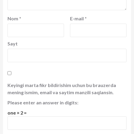
Nom
*
E-mail
*
Sayt
Keyingi marta fikr bildirishim uchun bu brauzerda
mening ismim, email va saytim manzili saqlansin.
Please enter an answer in digits:
one × 2 =