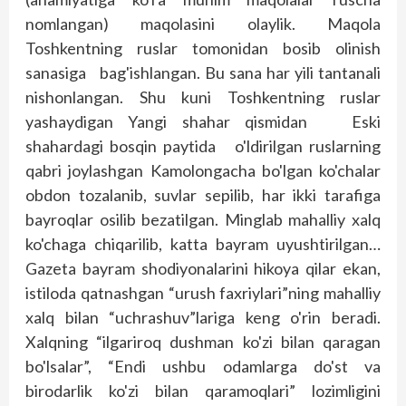
nomlangan) maqolasini olaylik. Maqola
Toshkentning ruslar tomonidan bosib olinish
sanasiga bag'ishlangan. Bu sana har yili tantanali
nishonlangan. Shu kuni Toshkentning ruslar
yashaydigan Yangi shahar qismidan Eski
shahardagi bosqin paytida o'ldirilgan ruslarning
qabri joylashgan Kamolongacha bo'lgan ko'chalar
obdon tozalanib, suvlar sepilib, har ikki tarafiga
bayroqlar osilib bezatilgan. Minglab mahalliy xalq
ko'chaga chiqarilib, katta bayram uyushtirilgan…
Gazeta bayram shodiyonalarini hikoya qilar ekan,
istiloda qatnashgan “urush faxriylari”ning mahalliy
xalq bilan “uchrashuv”lariga keng o'rin beradi.
Xalqning “ilgariroq dushman ko'zi bilan qaragan
bo'lsalar”, “Endi ushbu odamlarga do'st va
birodarlik ko'zi bilan qaramoqlari” lozimligini