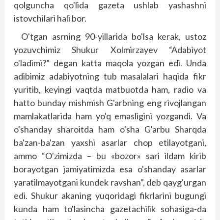
qolguncha qo'lida gazeta ushlab yashashni
istovchilari hali bor.
O'tgan asrning 90-yillarida bo'lsa kerak, ustoz
yozuvchimiz Shukur Xolmirzayev “Adabiyot
o'ladimi?” degan katta maqola yozgan edi. Unda
adibimiz adabiyotning tub masalalari haqida fikr
yuritib, keyingi vaqtda matbuotda ham, radio va
hatto bunday mishmish G'arbning eng rivojlangan
mamlakatlarida ham yo'q emasligini yozgandi. Va
o'shanday sharoit­­da ham o'sha G'arbu Sharqda
ba'zan-ba'zan yaxshi asarlar chop etilayotgani,
ammo “O'zimizda – bu «bozor» sari ildam kirib
borayotgan jamiyatimizda esa o'shanday asarlar
yaratilmayotgani kundek ravshan”, deb qayg'urgan
edi. Shukur akaning yuqoridagi fikr­larini bugungi
kunda ham to'lasincha gazetachilik sohasiga-da