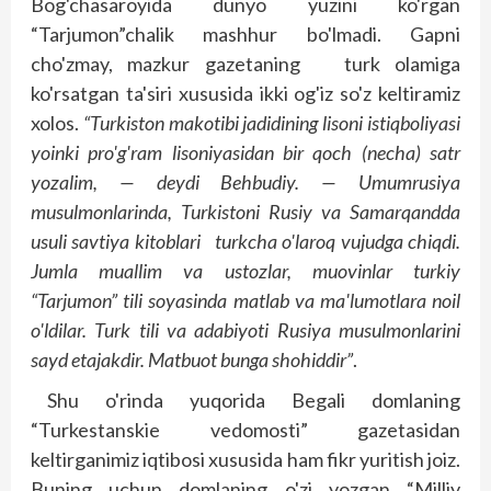
Bog'chasaroyida dunyo yuzini ko'rgan
“Tarjumon”chalik mashhur bo'lmadi. Gapni
cho'zmay, mazkur gazetaning turk olamiga
ko'rsatgan ta'siri xususida ikki og'iz so'z keltiramiz
xolos.
“Turkis­ton makotibi jadidining lisoni istiqboliyasi
yoinki pro'g'ram lisoniyasidan bir qoch (necha) satr
yozalim, — deydi Behbudiy. — Umumrusiya
musulmonlarinda, Turkistoni Rusiy va Samarqandda
usuli savtiya kitoblari turkcha o'laroq vujudga chiqdi.
Jumla muallim va ustozlar, muovinlar turkiy
“Tarjumon” tili soyasinda matlab va ma'lumotlara noil
o'ldilar. Turk tili va adabiyoti Rusiya musulmonlarini
sayd etajakdir. Matbuot bunga shohiddir”
.
Shu o'rinda yuqorida Begali domlaning
“Turkestanskie vedomosti” gazetasidan
keltirganimiz iqtibosi xususida ham fikr yuritish joiz.
Buning uchun domlaning o'zi yozgan “Milliy