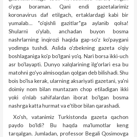
o'yga boraman. Qani endi gazetalarimiz
koronavirus daf etilgach, ertaklardagi kabi bir
yumalab… “o'qishli gazitlar”ga aylanib qolsa!
Shularni o'ylab, anchadan buyon bosma
nashrlarning inqirozi haqida gap-so'z ko'paygani
yodimga tushdi. Aslida o'zbekning gazeta o'qiy
bosh­laganiga ko'p bo'lgani yo'q. Nari borsa ikki-uch
asr bo'layapti. Dunyo xalqlarining ilg'orlari esa bu
matohni go'yo almisoqdan qolgan deb bilishadi. Shu
bois bo'lsa kerak, ularning aksariyati gazetani, ya'ni
doimiy nom bilan muntazam chop etiladigan ikki
yoki o'nlab sahifalardan iborat bo'lgan bosma
nashrga katta hurmat va e'tibor bilan qarashadi.
Xo'sh, vatanimiz Turkistonda gazeta qachon
paydo bo'ldi? Bu haqda ma'lumotlar keng
tarqalgan. Jumladan, professor Begali Qosimovga