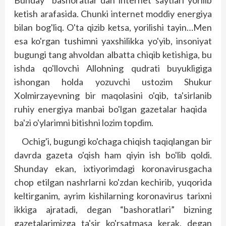
Bunday “bashoratlar”dan internet saytlari yorilib
ketish arafasida. Chunki internet moddiy energiya
bilan bog'liq. O'ta qizib ketsa, yorilishi tayin…Men
esa ko'rgan tushimni yaxshilikka yo'yib, insoniyat
bugungi tang ahvoldan albatta chiqib ketishiga, bu
ishda qo'llovchi Allohning qud­rati buyukligiga
ishongan holda yozuvchi ustozim Shukur
Xolmirzayevning bir maqolasini o'qib, ta'sirlanib
ruhiy energiya manbai bo'lgan gazetalar haqida
ba'zi o'ylarimni bitishni lozim topdim.
Ochig'i, bugungi ko'chaga chiqish taqiqlangan bir
davrda gazeta o'qish ham qiyin ish bo'lib qoldi.
Shunday ekan, ixtiyorimdagi koronavirusgacha
chop etilgan nashrlarni ko'zdan kechirib, yuqorida
keltirganim, ayrim kishilarning koronavirus tarixni
ikkiga ajratadi, degan “bashoratlari” bizning
gazetalarimizga ta'sir ko'rsatmasa kerak, degan