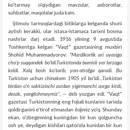
ko'tarmay o'qiydigan mavzular, axborotlar,
suhbatlar, maqolalar juda kam.
Ijtimoiy tarmoqlardagi bitiklarga kelganda shuni
aytish kerakki, ular istasa-istamasa tarixni bosma
nashrlar darj etadi. 1916 yilning 9 avgus­tida
Toshkentga kelgan “Vaqt” gazetasining muxbiri
Shohid Muhammadyorov:
“Mardikorlik ari uyasiga
cho'p suqqandek bo'ldi.Turkistonda bamisli yer larzaga
keldi. Xalq bosh ko'tarib, yon-at­rofga qaradi. Bu
Turkiston uchun chinakam 1905 yil bo'ldi…Turkiston
birdan o'n sakkizinchi asrdan yigirmanchi asrga kirdi,
desak, yanglishmaymiz”
, — deb yozgan edi. “Vaqt”
gazetasi Turkistonning eng fojiali kunlarini tarixda
qoldirganini e'tirof etmasdan ilojimiz yo'q. Shunday
ekan, o'zbegimning kuningdan bir kun qolguncha
osh ye, deydigan kishilari qatorida kunidan bir kun