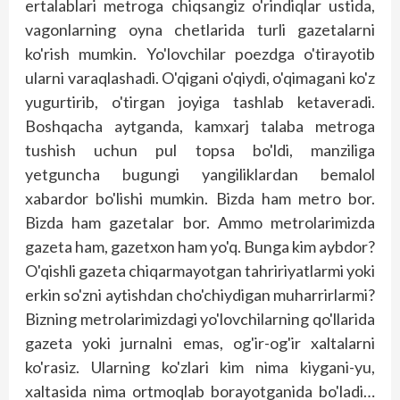
ertalablari metroga chiqsangiz o'rindiqlar ustida,
vagonlarning oyna chetlarida turli gazetalarni
ko'rish mumkin. Yo'lovchilar poezdga o'tirayotib
ularni varaqlashadi. O'qigani o'qiydi, o'qimagani ko'z
yugurtirib, o'tirgan joyiga tashlab ketaveradi.
Boshqacha aytganda, kamxarj talaba met­roga
tushish uchun pul topsa bo'ldi, manziliga
yetguncha bugungi yangiliklardan bemalol
xabardor bo'lishi mumkin. Bizda ham metro bor.
Bizda ham gazetalar bor. Ammo metrolarimizda
gazeta ham, gazetxon ham yo'q. Bunga kim aybdor?
O'qishli gazeta chiqarmayotgan tahririyatlarmi yoki
erkin so'zni aytishdan cho'chiydigan muharrirlarmi?
Bizning metrolarimizdagi yo'lovchilarning qo'llarida
gazeta yoki jurnalni emas, og'ir-og'ir xaltalarni
ko'rasiz. Ularning ko'zlari kim nima kiygani-yu,
xaltasida nima ortmoqlab borayotganida bo'ladi…