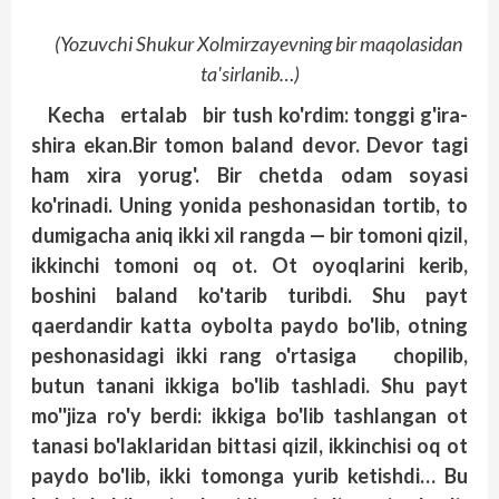
(Yozuvchi Shukur Xolmirzayevning bir maqolasidan
ta'sirlanib…)
Kecha ertalab bir tush ko'rdim: tonggi g'ira-
shira ekan.Bir tomon baland devor. Devor tagi
ham xira yorug'. Bir chetda odam soyasi
ko'rinadi. Uning yonida peshonasidan tortib, to
dumigacha aniq ikki xil rangda — bir tomoni qizil,
ikkinchi tomoni oq ot. Ot oyoqlarini kerib,
boshini baland ko'tarib turibdi. Shu payt
qaerdandir katta oybolta paydo bo'lib, otning
peshonasidagi ikki rang o'rtasiga chopilib,
butun tanani ikkiga bo'lib tashladi. Shu payt
mo''jiza ro'y berdi: ikkiga bo'lib tashlangan ot
tanasi bo'laklaridan bittasi qizil, ikkinchisi oq ot
paydo bo'lib, ikki tomonga yurib ketishdi… Bu