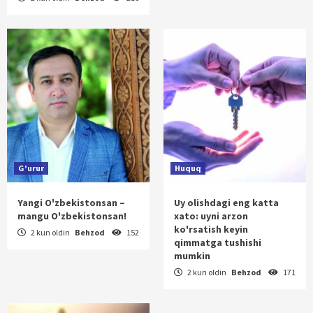
G'urur
Huquq
Yangi O'zbekistonsan –
Uy olishdagi eng katta
mangu O'zbekistonsan!
xato: uyni arzon
ko'rsatish keyin
2 kun oldin
Behzod
152
qimmatga tushishi
mumkin
2 kun oldin
Behzod
171