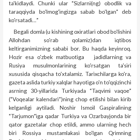
ta'kidlaydi. Chunki ular “Sizlarni(ng) obodlik va
taraqqiyda bo'lmog'ingizga sabab bo'lgan” deb
ko'rsatadi…”
Begali domla (u kishining oxiratlari obod bo'lishini
Allohdan so'rab qolamiz)dan iqtibos
keltirganimizning sababi bor. Bu haqda keyinroq.
Hozir esa o'zbek matbuotiga jadidlarning va
Rusiya musulmonlarining ko'rsatgan ta'siri
xususida qisqacha to'xtalamiz. Tarixchilarga ko'ra,
gazeta aslida turkiy xalqlar hayotiga o'n to'qqizinchi
asrning 30-yillarida Tur­kiyada “Taqvimi vaqoe”
(“Voqealar kalendari”)ning chop etilishi bilan kirib
kelganligi aytiladi. Noshir Ismoil Gaspiralining
“Tarjumon”iga qadar Turkiya va Ozarbayjonda bir
qator gazetalar chop etildi, ammo ularning hech
biri Rossiya mustamlakasi bo'lgan Qrimning