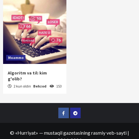
Muammo
Algoritm va til: kim
g'olib?
2 kun oldin
Behzod
153
Facebook
Telegram
©
«Hurriyat»
— mustaqil gazetasining rasmiy veb-sayti
|