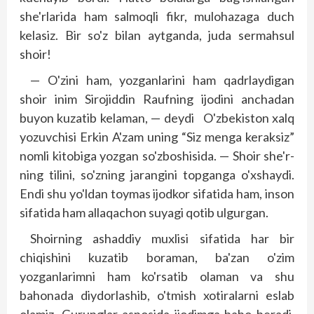
she'rlarida ham salmoqli fikr, mulohazaga duch
kelasiz. Bir so'z bilan aytganda, juda sermahsul
shoir!
— O'zini ham, yozganlarini ham qadrlaydigan
shoir inim Sirojiddin Raufning ijodini anchadan
buyon kuzatib kelaman, — deydi O'zbekiston xalq
yozuvchisi Erkin A'zam uning “Siz menga keraksiz”
nomli kitobiga yozgan so'zboshisida. — Shoir she'r­
ning tilini, so'zning jarangini top­ganga o'xshaydi.
Endi shu yo'ldan toymas ijodkor sifatida ham, inson
sifatida ham allaqachon suyagi qotib ulgurgan.
Shoirning ashaddiy muxlisi sifatida har bir
chiqishini kuzatib boraman, ba'zan o'zim
yozganlarimni ham ko'rsatib olaman va shu
bahonada diydorlashib, o'tmish xotiralarni eslab