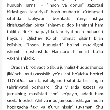
huquqiy jurnali – “Inson va qonun” gazetasi
birlashgan tahririyati bosh muharriri o'rinbosari
sifatida faoliyatini bosh­ladi. Yangi ishga
kirishganidan birga ishlaymiz, deb kaminani ham
taklif qildi. O'sha paytda tahririyat bosh muharriri
Fayzulla Qilichev (Olloh rahmat qilsin) bilan
kelishib, “Inson huquqlari” bo'limi mudirligini
ishonib topshirishdi. Hamkoru hamdast bo'lib
yaxshi ishladik.
Oradan biroz vaqt o'tib, u jurnalist-huquqshunos
(ikkinchi mutaxassislik yo'nalishi bo'yicha hozirgi
TDYuUda ham tahsil olgandi) sifatida birlashgan
tahririyatni boshqardi. Shu yillarda gazeta va
jurnalning muxlislari soni ko'payib, adadi ham
sezilarli oshdi. Ahil va inoq jamoada ishlaganimdan
hozirgacha faxr va g'urur hissini tuyaman. Shu