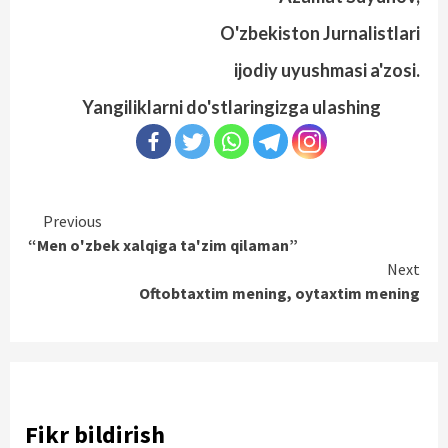
O'zbekiston Jurnalistlari
ijodiy uyushmasi a'zosi.
Yangiliklarni do'stlaringizga ulashing
Continue
Previous
“Men o'zbek xalqiga ta'zim qilaman”
Reading
Next
Oftobtaxtim mening, oytaxtim mening
Fikr bildirish