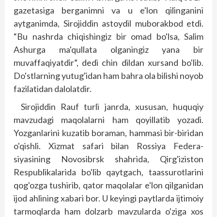
gazetasiga berganimni va u e'lon qilinganini
aytganimda, Sirojiddin astoydil muborakbod etdi.
“Bu nashrda chiqishingiz bir omad bo'lsa, Salim
Ashurga ma'qullata olganingiz yana bir
muvaffaqiyatdir”, dedi chin dildan xursand bo'lib.
Do'stlarning yutug'idan ham bahra ola bilishi noyob
fazilatidan dalolatdir.
Sirojiddin Rauf turli janrda, xususan, huquqiy
mavzudagi maqolalarni ham qoyillatib yozadi.
Yozganlarini kuzatib boraman, hammasi bir-biridan
o'qishli. Xizmat safari bilan Rossiya Federa­
siyasining Novosibrsk shahrida, Qirg'iziston
Respub­likalarida bo'lib qaytgach, taassurotlarini
qog'ozga tushirib, qator maqolalar e'lon qilganidan
ijod ahlining xabari bor. U keyingi paytlarda ijtimoiy
tarmoqlarda ham dolzarb mavzularda o'ziga xos