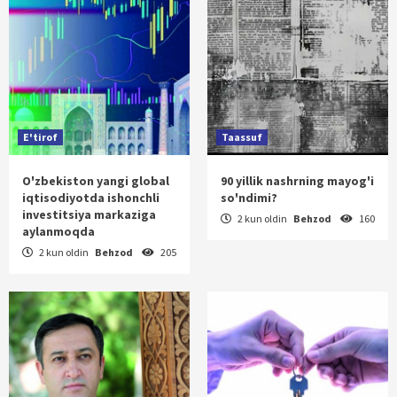
E'tirof
Taassuf
O'zbekiston yangi global
90 yillik nashrning mayog'i
iqtisodiyotda ishonchli
so'ndimi?
investitsiya markaziga
2 kun oldin
Behzod
160
aylanmoqda
2 kun oldin
Behzod
205