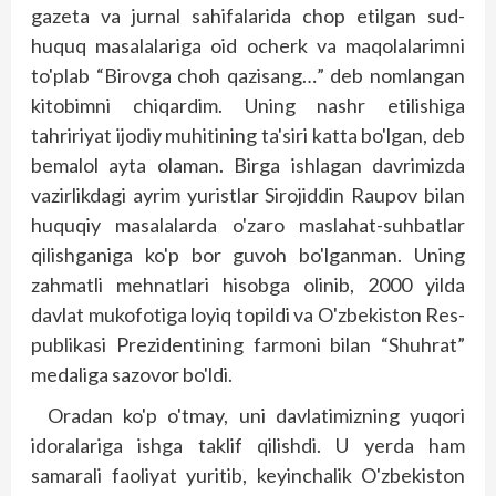
gazeta va jurnal sahifalarida chop etilgan sud-
huquq masalalariga oid ocherk va maqolalarimni
to'plab “Birovga choh qazisang…” deb nomlangan
kitobimni chiqardim. Uning nashr etilishiga
tahririyat ijodiy muhitining ta'siri katta bo'lgan, deb
bemalol ayta olaman. Birga ishlagan davrimizda
vazirlikdagi ayrim yuristlar Sirojiddin Rau­pov bilan
huquqiy masalalarda o'zaro maslahat-suhbatlar
qilishganiga ko'p bor guvoh bo'lganman. Uning
zahmatli mehnatlari hisobga olinib, 2000 yilda
davlat mukofotiga loyiq topildi va O'zbekiston Res­
publikasi Prezidentining farmoni bilan “Shuhrat”
medaliga sazovor bo'ldi.
Oradan ko'p o'tmay, uni davlatimizning yuqori
idoralariga ishga taklif qilishdi. U yerda ham
samarali faoliyat yuritib, ke­yinchalik O'zbekis­ton