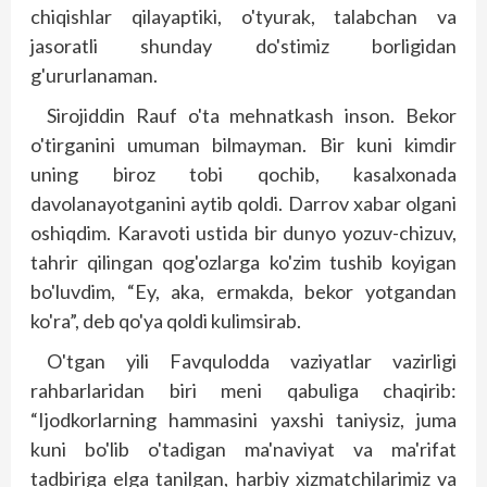
chiqishlar qilayaptiki, o'tyurak, talabchan va
jasoratli shunday do'stimiz borligidan
g'ururlanaman.
Sirojiddin Rauf o'ta mehnatkash inson. Bekor
o'tirganini umuman bilmayman. Bir kuni kimdir
uning biroz tobi qochib, kasalxonada
davolanayotganini aytib qoldi. Darrov xabar olgani
oshiqdim. Karavoti ustida bir dunyo yozuv-chizuv,
tahrir qilingan qog'ozlarga ko'zim tushib koyigan
bo'luvdim, “Ey, aka, ermakda, bekor yotgandan
ko'ra”, deb qo'ya qoldi kulimsirab.
O'tgan yili Favqulodda vaziyatlar vazirligi
rahbarlaridan biri meni qabuliga chaqirib:
“Ijodkorlarning hammasini yaxshi taniysiz, juma
kuni bo'lib o'tadigan ma'naviyat va ma'rifat
tadbiriga elga tanilgan, harbiy xizmatchilarimiz va