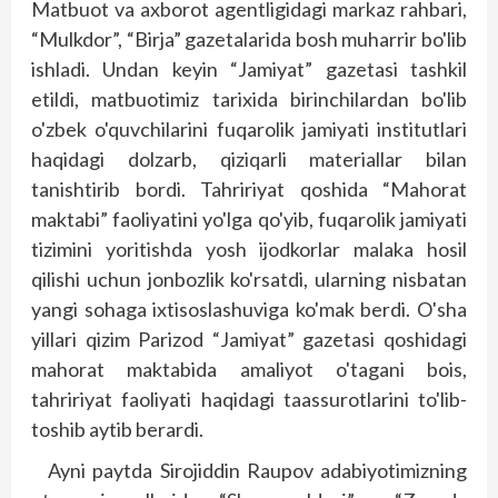
Matbuot va axborot agentligidagi markaz rahbari,
“Mulkdor”, “Birja” gazetalarida bosh muharrir bo'lib
ishladi. Undan keyin “Jamiyat” gazetasi tashkil
etildi, matbuotimiz tarixida birinchilardan bo'lib
o'zbek o'quvchilarini fuqarolik jamiyati institutlari
haqidagi dolzarb, qiziqarli materiallar bilan
tanishtirib bordi. Tahririyat qoshida “Mahorat
maktabi” faoliyatini yo'lga qo'yib, fuqarolik jamiyati
tizimini yoritishda yosh ijodkorlar malaka hosil
qilishi uchun jon­bozlik ko'rsatdi, ularning nisbatan
yangi sohaga ixti­soslashuviga ko'mak berdi. O'sha
yillari qizim Parizod “Jamiyat” gazetasi qoshidagi
mahorat maktabida amaliyot o'tagani bois,
tahririyat fao­liyati haqidagi taassurotlarini to'lib-
toshib aytib berardi.
Ayni paytda Sirojiddin Raupov adabiyotimizning