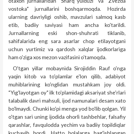
otaxon jurnallaridan “Sharq yulduzi” va “Zvezda
vostoka” jurnallarini boshqarmoqda. Hozirda
ularning davriyligi oshib, mavzulari salmoq kasb
etib, badiiy saviyasi ham ancha ko'tarildi.
Jurnallarning eski shon-shuhrati tiklanib,
sahifalarida eng sara asarlar chop etilayotgani
uchun yurtimiz va qardosh xalqlar ijodkorlariga
ham o'ziga xos mezon vazifasini o'tamoqda.
O'tgan yillar mobaynida Sirojiddin Rauf o'nga
yaqin kitob va to'plamlar e'lon qilib, adabiyot
muhiblarining ko'ng­lidan mustahkam joy oldi.
“Yig'layotgan oy” ilk to'plamidagi aksariyat she'r­lari
talabalik davri mahsuli, ijod namunalari desam xato
bo'lmaydi. Chunki ko'pi menga yod bo'lib qolgan. Yil
o'tgan sari uning ijodida ohorli tashbehlar, falsafiy
qarashlar, favqulodda yechim va badiiy topildiqlar
kuchayib bordi. Hatto bolalarga bag'ishlangan