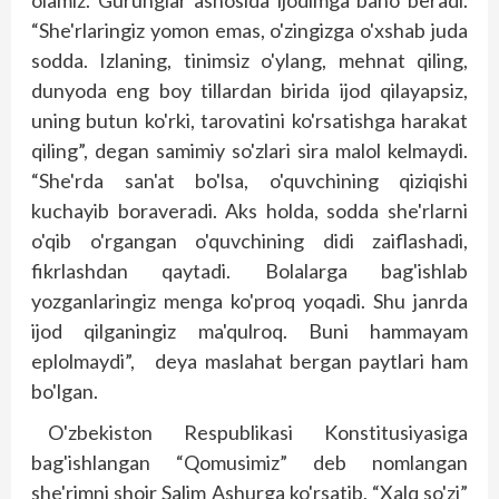
olamiz. Gurung­lar asnosida ijodimga baho beradi.
“She'rlaringiz yomon emas, o'zingizga o'xshab juda
sodda. Izlaning, tinimsiz o'ylang, mehnat qiling,
dunyoda eng boy tillardan birida ijod qilayapsiz,
uning butun ko'rki, tarovatini ko'rsatishga harakat
qiling”, degan samimiy so'zlari sira malol kelmaydi.
“She'rda san'at bo'lsa, o'quvchining qiziqishi
kuchayib boraveradi. Aks holda, sodda she'rlarni
o'qib o'rgangan o'quvchining didi zaiflashadi,
fikrlashdan qaytadi. Bolalarga bag'ishlab
yozganlaringiz menga ko'proq yoqadi. Shu janrda
ijod qilganingiz ma'qulroq. Buni hammayam
eplolmaydi”, deya maslahat bergan paytlari ham
bo'lgan.
O'zbekiston Respublikasi Konstitu­siyasiga
bag'ishlangan “Qomusimiz” deb nomlangan
she'rimni shoir Salim Ashurga ko'rsatib, “Xalq so'zi”