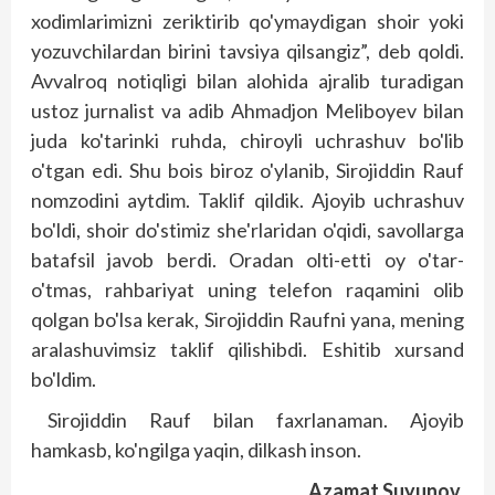
xodimlarimizni zeriktirib qo'ymaydigan shoir yoki
yozuvchilardan birini tavsiya qilsangiz”, deb qoldi.
Avvalroq notiqligi bilan alohida ajralib turadigan
ustoz jurnalist va adib Ahmadjon Meliboyev bilan
juda ko'tarinki ruhda, chiroyli uchrashuv bo'lib
o'tgan edi. Shu bois biroz o'ylanib, Sirojiddin Rauf
nomzodini aytdim. Taklif qildik. Ajoyib uchrashuv
bo'ldi, shoir do's­timiz she'rlaridan o'qidi, savollarga
batafsil javob berdi. Oradan olti-etti oy o'tar-
o'tmas, rahbariyat uning telefon raqamini olib
qolgan bo'lsa kerak, Sirojiddin Raufni yana, mening
aralashuvimsiz taklif qilishibdi. Eshitib xursand
bo'ldim.
Sirojiddin Rauf bilan faxrlanaman. Ajoyib
hamkasb, ko'ngilga yaqin, dilkash inson.
Azamat Suyunov,