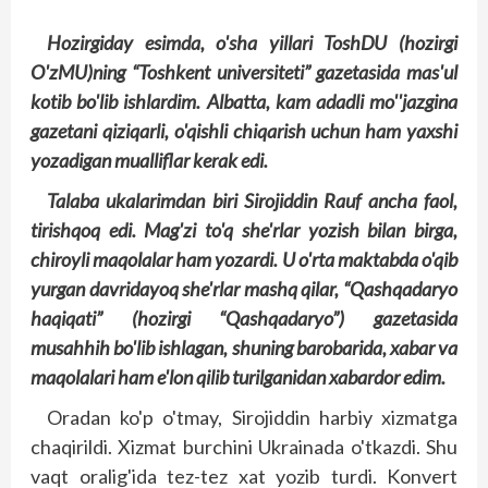
Hozirgiday
esimda
,
o'sha
yillari
ToshDU
(
hozirgi
O'zMU
)
ning
“
Toshkent
universiteti
”
gazetasida
mas'ul
kotib
bo'lib
ishlardim
.
Albatta
,
kam
adadli
mo''jazgina
gazetani
qiziqarli
,
o'qishli
chiqarish
uchun
ham
yaxshi
yozadigan
mualliflar
kerak
edi
.
Talaba ukalarimdan biri Sirojiddin Rauf ancha faol,
tirishqoq edi. Mag'zi to'q she'rlar yozish bilan birga,
chiroyli maqolalar ham yozardi. U o'rta maktabda o'qib
yurgan davridayoq she'rlar mashq qilar, “Qashqadaryo
haqiqati” (hozirgi “Qashqadaryo”) gazetasida
musahhih bo'lib ishlagan, shuning barobarida, xabar va
maqolalari ham e'lon qilib turilganidan xabardor edim.
Oradan ko'p o'tmay, Sirojiddin harbiy xizmatga
chaqirildi. Xizmat burchini Ukrainada o'tkazdi. Shu
vaqt oralig'ida tez-tez xat yozib turdi. Konvert