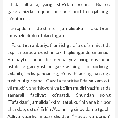
ichida, albatta, yangi she'rlari bo'lardi. Biz o'z
gazetamizda chiqqan she'rlarini pochta orqali unga
jo'natardik.
Sirojiddin do'stimiz jurnalis­tika fakultetini
imtiyozli diplom bilan tugatdi.
Fakultet rahbariyati uni ishga olib qolish niyatida
aspiranturada o'qishni taklif qilishgandi, unamadi.
Bu paytda adadi bir necha yuz ming nusxadan
oshib ketgan yoshlar gazetasining faol xodimiga
aylanib, ijodiy jamoaning, o'quvchilarning nazariga
tushib ulgurgandi. Gazeta tahririyatida salkam olti
yil muxbir, sharhlovchi va bo'lim mudiri vazifalarida
samarali faoliyat ko'rsatdi. Shundan so'ng
“Tafakkur” jurnalida ikki yil tafakkurini yana bir bor
charxlab, ustozi Erkin A'zamning sinovidan o'tgach,
Adliya vazirligi muassisligidagi “Hayot va qonun”