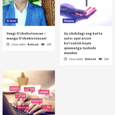
G'urur
Huquq
Yangi O'zbekistonsan –
Uy olishdagi eng katta
mangu O'zbekistonsan!
xato: uyni arzon
ko'rsatish keyin
2 kun oldin
Behzod
144
qimmatga tushishi
mumkin
2 kun oldin
Behzod
164