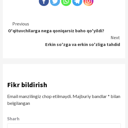
Continue
Previous
O'qituvchilarga nega qoniqarsiz baho qo'yildi?
Reading
Next
Erkin so'zga va erkin so'zliga tahdid
Fikr bildirish
Email manzilingiz chop etilmaydi.
Majburiy bandlar
*
bilan
belgilangan
Sharh