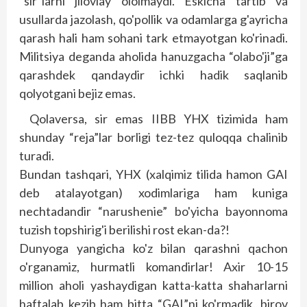
“sir”larni jilovlay ololmaydi. Eskicha tartib va
usullarda jazolash, qo'pollik va odamlarga g'ayricha
qarash hali ham sohani tark etmayotgan ko'rinadi.
Militsiya deganda aholida hanuzgacha “olabo'ji”ga
qarashdek qandaydir ichki hadik saqlanib
qolyotgani bejiz emas.
Qolaversa, sir emas IIBB YHX tizimida ham
shunday “reja”lar borligi tez-tez quloqqa chalinib
turadi.
Bundan tashqari, YHX (xalqimiz tilida hamon GAI
deb atalayotgan) xodimlariga ham kuniga
nechtadandir “narushenie” bo'yicha bayonnoma
tuzish topshirig'i berilishi rost ekan-da?!
Dunyoga yangicha ko'z bilan qarashni qachon
o'rganamiz, hurmatli komandirlar! Axir 10-15
million aholi yashaydigan katta-katta shaharlarni
haftalab kezib ham bitta “GAI”ni ko'rmadik, birov