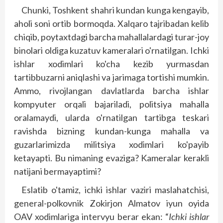
Chunki, Toshkent shahri kundan kunga kengayib,
aholi soni ortib bormoqda. Xalqaro tajribadan kelib
chiqib, poytaxtdagi barcha mahallalardagi turar-joy
binolari oldiga kuzatuv kameralari o'rnatilgan. Ichki
ishlar xodimlari ko'cha kezib yurmasdan
tartibbuzarni aniqlashi va jarimaga tortishi mumkin.
Ammo, rivojlangan davlatlarda barcha ishlar
kompyuter orqali bajariladi, politsiya mahalla
oralamaydi, ularda o'rnatilgan tartibga teskari
ravishda bizning kundan-kunga mahalla va
guzarlarimizda militsiya xodimlari ko'payib
ketayapti. Bu nimaning evaziga? Kameralar kerakli
natijani bermayaptimi?
Eslatib o'tamiz, ichki ishlar vaziri maslahatchisi,
general-polkovnik Zokirjon Almatov iyun oyida
OAV xodimlariga intervyu berar ekan: “
Ichki ishlar