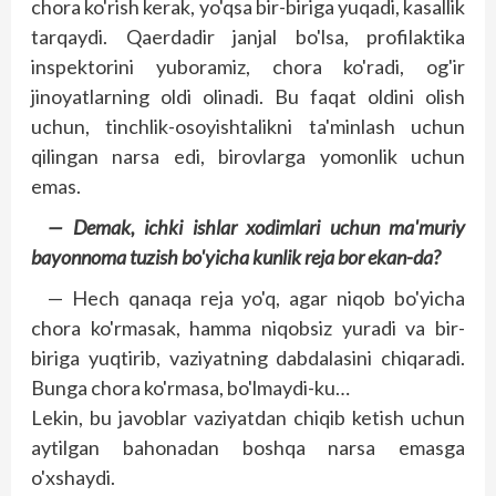
chora ko'rish kerak, yo'qsa bir-biriga yuqadi, kasallik
tarqaydi. Qaerdadir janjal bo'lsa, profilaktika
inspektorini yuboramiz, chora ko'radi, og'ir
jinoyatlarning oldi olinadi. Bu faqat oldini olish
uchun, tinchlik-osoyishtalikni ta'minlash uchun
qilingan narsa edi, birovlarga yomonlik uchun
emas.
— Demak, ichki ishlar xodimlari uchun ma'muriy
bayonnoma tuzish bo'yicha kunlik reja bor ekan-da?
— Hech qanaqa reja yo'q, agar niqob bo'yicha
chora ko'rmasak, hamma niqobsiz yuradi va bir-
biriga yuqtirib, vaziyatning dabdalasini chiqaradi.
Bunga chora ko'rmasa, bo'lmaydi-ku…
Lekin, bu javoblar vaziyatdan chiqib ketish uchun
aytilgan bahonadan boshqa narsa emasga
o'xshaydi.