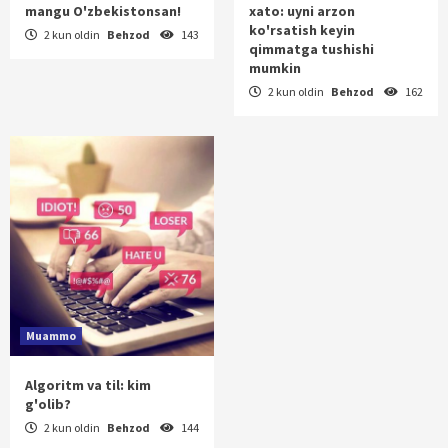
mangu O'zbekistonsan!
xato: uyni arzon
ko'rsatish keyin
2 kun oldin
Behzod
143
qimmatga tushishi
mumkin
2 kun oldin
Behzod
162
Muammo
Algoritm va til: kim
g'olib?
2 kun oldin
Behzod
144