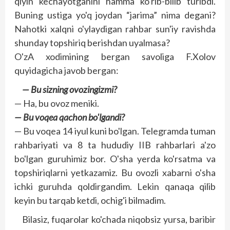
qiyin kechayotganini hamma ko'rib-bilib turibdi.
Buning ustiga yo'q joydan “jarima” nima degani?
Nahotki xalqni o'ylaydigan rahbar sun'iy ravishda
shunday topshiriq berishdan uyalmasa?
O'zA xodimining bergan savoliga F.Xolov
quyidagicha javob bergan:
— Bu sizning ovozingizmi?
— Ha, bu ovoz meniki.
— Bu voqea qachon bo'lgandi?
— Bu voqea 14 iyul kuni bo'lgan. Telegramda tuman
rahbariyati va 8 ta hududiy IIB rahbarlari a'zo
bo'lgan guruhimiz bor. O'sha yerda ko'rsatma va
topshiriqlarni yetkazamiz. Bu ovozli xabarni o'sha
ichki guruhda qoldirgandim. Lekin qanaqa qilib
keyin bu tarqab ketdi, ochig'i bilmadim.
Bilasiz, fuqarolar ko'chada niqobsiz yursa, baribir