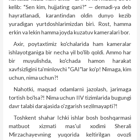
kelib: “Sen kim, hujjating qani?” — demadi-ya deb
hayratlanadi, karantindan oldin dunyo kezib
yuradigan yurtdoshlarimizdan biri. Rost, hamma
erkin va lekin hamma joyda kuzatuv kameralari bor.
Axir, poytaxtimiz ko'chalarida ham kameralar
ishlayotganiga bir necha yil bo'lib qoldi. Ammo har
bir muyulishda, ko'chada hamon harakat
xavfsizligini ta'minlovchi “GAI”lar ko'p! Nimaga, kim
uchun, nima uchun?!
Nahotki, maqsad odamlarni jazolash, jarimaga
tortish bo'lsa?! Nima uchun IIV tizimlarida bugungi
davr talabi darajasida o'zgarish sezilmayapti?!
Toshkent shahar Ichki ishlar bosh boshqarmasi
matbuot xizmati mas'ul xodimi Sherali
Mirzachayevning yuqorida keltirilgan ovozli