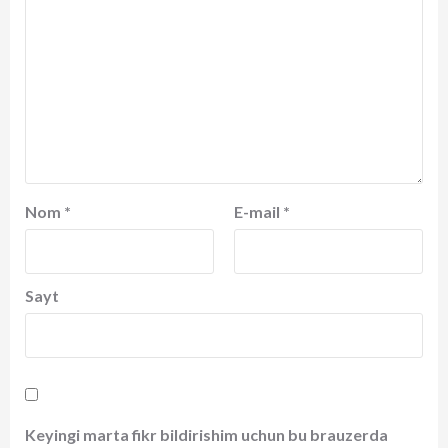
Nom
*
E-mail
*
Sayt
Keyingi marta fikr bildirishim uchun bu brauzerda