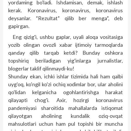
yordaming bo'ladi. Ishdamisan, demak, ishlash
kerak. Koronavirus, koronavirus, koronavirus
deysanlar. “Rezultat” qilib ber menga”, deb
gapirgan.
Eng qizig'i, ushbu gaplar, uyali aloqa vositasiga
yozib olingan ovozli xabar ijtimoiy tarmoqlarda
qanday qilib tarqab ketdi? Bunday oshkora
topshiriq beriladigan yig'inlarga jurnalistlar,
blogerlar taklif qilinmaydi-ku!
Shunday ekan, ichki ishlar tizimida hali ham qalbi
uyg'oq, ko'ngil ko'zi ochiq xodimlar bor, ular aholini
qo'lidan kelganicha ogohlantirishga harakat
qilayapti chog'i. Axir, hozirgi koronavirus
pandemiyasi sharoitida mahallalarda istiqomat
qilayotgan aholining kundalik oziq-ovqat
mahsulotlari uchun ham pul topishi bir muncha