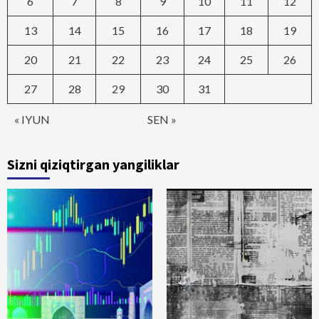
6
7
8
9
10
11
12
13
14
15
16
17
18
19
20
21
22
23
24
25
26
27
28
29
30
31
« IYUN
SEN »
Sizni qiziqtirgan yangiliklar