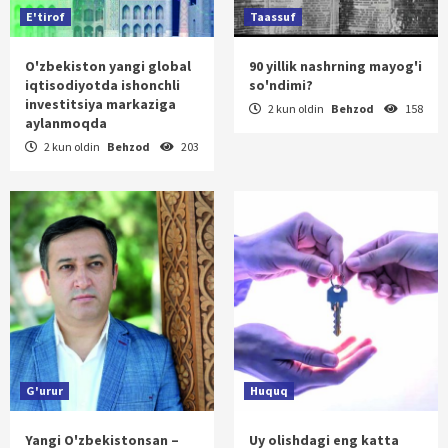
E'tirof
Taassuf
O'zbekiston yangi global
90 yillik nashrning mayog'i
iqtisodiyotda ishonchli
so'ndimi?
investitsiya markaziga
2 kun oldin
Behzod
158
aylanmoqda
2 kun oldin
Behzod
203
G'urur
Huquq
Yangi O'zbekistonsan –
Uy olishdagi eng katta