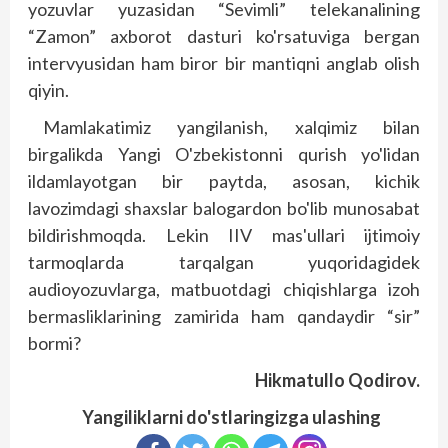
yozuvlar yuzasidan “Sevimli” telekanalining
“Zamon” axborot dasturi ko'rsatuviga bergan
intervyusidan ham biror bir mantiqni anglab olish
qiyin.
Mamlakatimiz yangilanish, xalqimiz bilan
birgalikda Yangi O'zbekistonni qurish yo'lidan
ildamlayotgan bir paytda, asosan, kichik
lavozimdagi shaxslar balogardon bo'lib munosabat
bildirishmoqda. Lekin IIV mas'ullari ijtimoiy
tarmoqlarda tarqalgan yuqoridagidek
audioyozuvlarga, matbuotdagi chiqishlarga izoh
bermasliklarining zamirida ham qandaydir “sir”
bormi?
Hikmatullo Qodirov.
Yangiliklarni do'stlaringizga ulashing