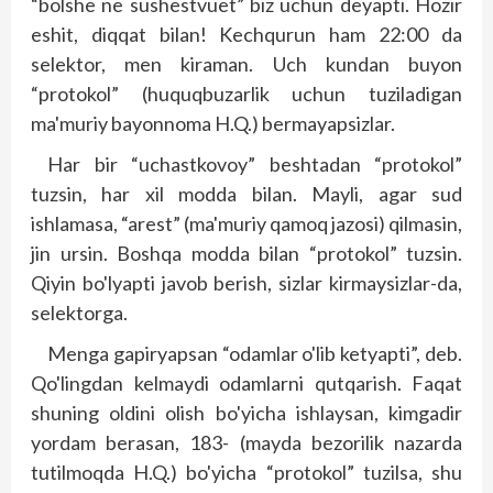
“bolshe ne sushestvuet” biz uchun deyapti. Hozir
eshit, diqqat bilan! Kechqurun ham 22:00 da
selektor, men kiraman. Uch kundan buyon
“protokol” (huquqbuzarlik uchun tuziladigan
ma'muriy bayonnoma H.Q.) bermayapsizlar.
Har bir “uchastkovoy” beshtadan “protokol”
tuzsin, har xil modda bilan. Mayli, agar sud
ishlamasa, “arest” (ma'muriy qamoq jazosi) qilmasin,
jin ursin. Boshqa modda bilan “protokol” tuzsin.
Qiyin bo'lyapti javob berish, sizlar kirmaysizlar-da,
selektorga.
Menga gapiryapsan “odamlar o'lib ketyapti”, deb.
Qo'lingdan kelmaydi odamlarni qutqarish. Faqat
shuning oldini olish bo'yicha ishlaysan, kimgadir
yordam berasan, 183- (mayda bezorilik nazarda
tutilmoqda H.Q.) bo'yicha “protokol” tuzilsa, shu