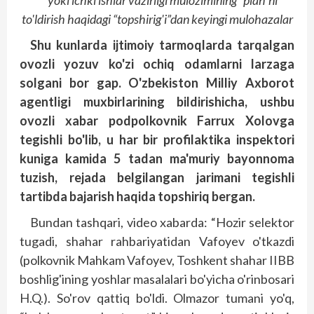
yoki
ichki
ishlar
vazirligi
mulozimining
“
plan
”
ni
to'ldirish
haqidagi
“
topshirig'i
”
dan
keyingi
mulohazalar
Shu kunlarda ijtimoiy tarmoqlarda tarqalgan
ovozli yozuv ko'zi ochiq odamlarni larzaga
solgani bor gap. O'zbekiston Milliy Axborot
agentligi muxbirlarining bildirishicha, ushbu
ovozli xabar podpolkovnik Farrux Xolovga
tegishli bo'lib, u har bir profilaktika inspektori
kuniga kamida 5 tadan ma'muriy bayonnoma
tuzish, rejada belgilangan jarimani tegishli
tartibda bajarish haqida topshiriq bergan.
Bundan tashqari, video xabarda: “Hozir selektor
tugadi, shahar rahbariyatidan Vafoyev o'tkazdi
(polkovnik Mahkam Vafoyev, Toshkent shahar IIBB
boshlig'ining yoshlar masalalari bo'yicha o'rinbosari
H.Q.). So'rov qattiq bo'ldi. Olmazor tumani yo'q,