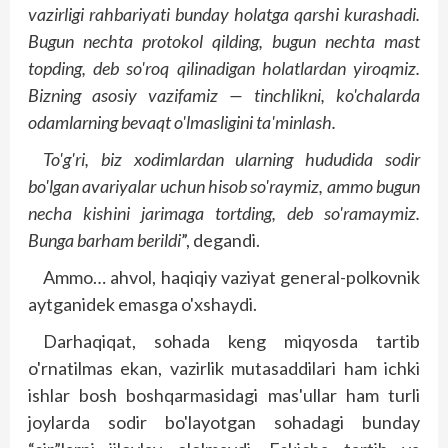
vazirligi rahbariyati bunday holatga qarshi kurashadi.
Bugun nechta protokol qilding, bugun nechta mast
topding, deb so'roq qilinadigan holatlardan yiroqmiz.
Bizning asosiy vazifamiz — tinchlikni, ko'chalarda
odamlarning bevaqt o'lmasligini ta'minlash.
To'g'ri, biz xodimlardan ularning hududida sodir
bo'lgan avariyalar uchun hisob so'raymiz, ammo bugun
necha kishini jarimaga tortding, deb so'ramaymiz.
Bunga barham berildi
”, degandi.
Ammo… ahvol, haqiqiy vaziyat general-polkovnik
aytganidek emasga o'xshaydi.
Darhaqiqat, sohada keng miqyosda tartib
o'rnatilmas ekan, vazirlik mutasaddilari ham ichki
ishlar bosh boshqarmasidagi mas'ullar ham turli
joylarda sodir bo'layotgan sohadagi bunday