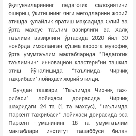
ўқитувчиларининг педагогик салоҳиятини
ошириш, ўқитишнинг янги методларини жорий
этишда қулайлик яратиш мақсадида Олий ва
ўрта махсус таълим вазирлиги ва Халқ
таълими вазирлиги ўртасида 2020 йил 30
ноябрда имзоланган қўшма қарорга мувофиқ
ўрта умумтаълим мактабларида “Педагогик
таълимнинг инновацион кластери”ни ташкил
этиш йўналишида “Таълимда Чирчиқ
тажрибаси” лойиҳаси жорий этилди.
Бундан ташқари, “Таълимда Чирчиқ таж­
рибаси” лойиҳаси доирасида Чирчиқ
шаҳридаги 24 та (1 та махсус), “Таълимда
Паркент тажрибаси” лойиҳаси доирасида эса
Паркент туманининг 18 та умумтаълим
мактаблари институт ташаббуси билан