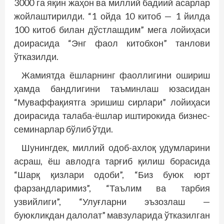
3000 га яқин жаҳон ва миллий бадиий асарлар
жойлаштирилди. “1 ойда 10 китоб — 1 йилда
100 китоб билан дўстлашдим” мега лойиҳаси
доирасида “Энг фаол китобхон” танлови
ўтказилди.
Жамиятда ёшларнинг фаоллигини ошириш
ҳамда бандлигини таъминлаш юзасидан
“Муваффақиятга эришиш сирлари” лойиҳаси
доирасида талаба-ёшлар иштирокида бизнес-
семинарлар бўлиб ўтди.
Шунингдек, миллий одоб-ахлоқ удумларини
асраш, ёш авлодга тарғиб қилиш борасида
“Шарқ қизлари одоби”, “Биз буюк юрт
фарзандларимиз”, “Таълим ва тарбия
узвийлиги”, “Улуғларни эъзозлаш —
буюкликдан далолат” мавзуларида ўтказилган