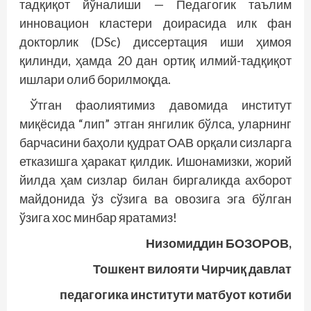
тадқиқот йўналиши — Педагогик таълим
инновацион кластери доирасида илк фан
докторлик (DSc) диссертация иши ҳимоя
қилинди, ҳамда 20 дан ортиқ илмий-тадқиқот
ишлари олиб борилмоқда.
Ўтган фаолиятимиз давомида институт
миқёсида “лип” этган янгилик бўлса, уларнинг
барчасини баҳоли қуд­рат ОАВ орқали сизларга
етказишга ҳаракат қилдик. Ишонамизки, жорий
йилда ҳам сизлар билан биргаликда ахборот
майдонида ўз сўзига ва овозига эга бўлган
ўзига хос минбар яратамиз!
Низомиддин БОЗОРОВ,
Тошкент вилояти Чирчиқ давлат
педагогика институти матбуот котиби