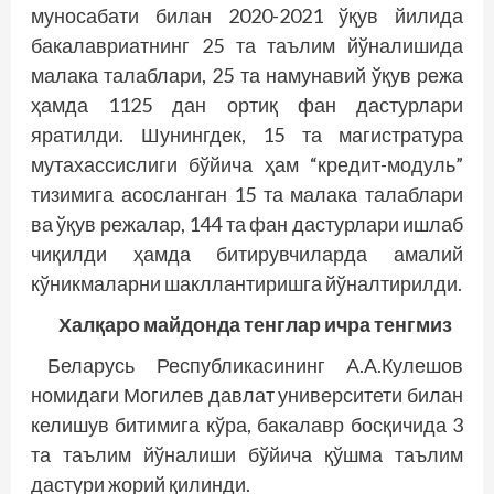
муносабати билан 2020-2021 ўқув йилида
бакалавриатнинг 25 та таълим йўналишида
малака талаблари, 25 та намунавий ўқув режа
ҳамда 1125 дан ортиқ фан дастурлари
яратилди. Шунингдек, 15 та магистратура
мутахассислиги бўйича ҳам “кредит-модуль”
тизимига асосланган 15 та малака талаблари
ва ўқув режалар, 144 та фан дастурлари ишлаб
чиқилди ҳамда битирувчиларда амалий
кўникмаларни шакллантиришга йўналтирилди.
Халқаро майдонда тенглар ичра тенгмиз
Беларусь Республикасининг А.А.Кулешов
номидаги Могилев давлат университети билан
келишув битимига кўра, бакалавр босқичида 3
та таълим йўналиши бўйича қўшма таълим
дастури жорий қилинди.