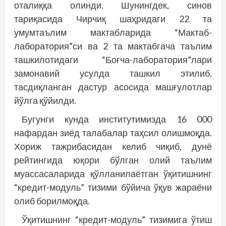
оталиққа олинди. Шунингдек, синов
тариқасида Чирчиқ шаҳридаги 22 та
умумтаълим мактаб­ларида “Мактаб-
лаборатория”си ва 2 та мактабгача таълим
ташкилотидаги “Боғча-лаборатория”лари
замонавий усулда ташкил этилиб,
тасдиқланган дас­тур асосида машғулотлар
йўлга қўйилди.
Бугунги кунда институтимизда 16 000
нафардан зиёд талабалар таҳсил олишмоқда.
Хориж тажрибасидан келиб чиқиб, дунё
рейтингида юқори бўлган олий таълим
муассасаларида қўлланилаётган ўқитишнинг
“кредит-модуль” тизими бўйича ўқув жараёни
олиб борилмоқда.
Ўқитишнинг “кредит-модуль” тизимига ўтиш