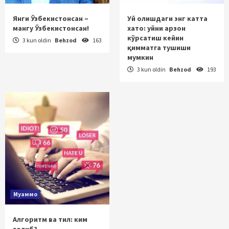
Янги Ўзбекистонсан –
Уй олишдаги энг катта
мангу Ўзбекистонсан!
хато: уйни арзон
кўрсатиш кейин
3 kun oldin
Behzod
163
қимматга тушиши
мумкин
3 kun oldin
Behzod
193
Муаммо
Алгоритм ва тил: ким
ғолиб?