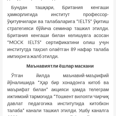
Бундан ташқари, Британия кенгаши
ҳамкорлигида институт профессор-
ўқитувчилари ва талабаларига “IELTS” ўқитиш
стратегияси бўйича семинар ташкил этилди.
Британия кенгаши билан келишувга асосан
“MOCK IELTS” сертификатини олиш учун
институтда таҳсил олаётган 89 нафар талаба
имтиҳонга жалб этилди.
Маънавиятли ёшлар маскани
Ўтган йилда маънавий-маърифий
йўналишида “Ҳар бир хонадонга китоб ва
маърифат билан” акцияси ҳамда телеграм
ижтимоий тармоғида “Тошкент вилояти Чирчиқ
давлат педагогика институтида китобхон
талаба” канали ташкил этилди. Ушбу каналга