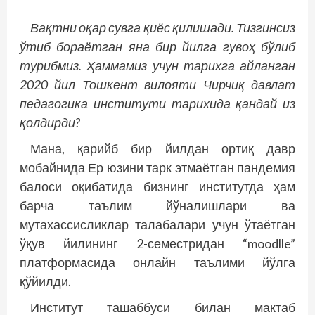
Вақтни оқар сувга қиёс қилишади. Тизгинсиз
ўтиб бораётган яна бир йилга гувоҳ бўлиб
турибмиз. Ҳаммамиз учун тарихга айланган
2020 йил Тошкент вилояти Чирчиқ давлат
педагогика институти тарихида қандай из
қолдирди?
Мана, қарийб бир йилдан ортиқ давр
мобайнида Ер юзини тарк этмаётган пандемия
балоси оқибатида бизнинг институтда ҳам
барча таълим йўналишлари ва
мутахассисликлар талабалари учун ўтаётган
ўқув йилининг 2-семестридан “moodlle”
платформасида онлайн таълими йўлга
қўйилди.
Институт ташаббуси билан мактаб