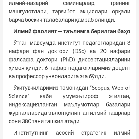
илмий-назарий семинарлар, тренинг
машғулотлари, тарғибот акциялари орқали
барча босқич талабалари қамраб олинди.
Илмий фаолият — таълимга берилган баҳо
Ўтган мавсумда институт педагогларидан 8
нафари фан доктори (DSc) ва 20 нафари
фалсафа доктори (PhD) диссертацияларини
ҳимоя қилди. 6 нафар педагогларимиз доцент
ва профессор унвонларига эга бўлди.
Ўқитувчиларимиз томонидан “Scopus, Web of
Science” каби умумэътироф этилган,
индексацияланган маълумотлар базалари
журналларида эълон қилинган илмий нашрлар
сони 380 тани ташкил этади.
Институтнинг асосий стратегик илмий