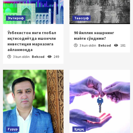
Эътироф
Таассуф
Ўзбекистон янги глобал
90 йиллик нашрнинг
иқтисодиётда ишончли
маёғи сўндими?
инвестиция марказига
3 kun oldin
Behzod
181
айланмоқда
3 kun oldin
Behzod
249
Ғурур
Ҳуқуқ