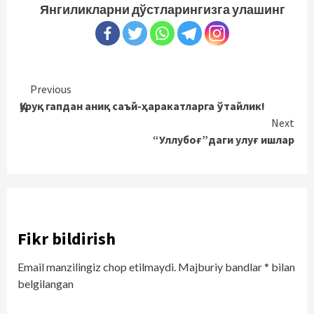
Янгиликларни дўстларингизга улашинг
Continue
Previous
Қуруқ гапдан аниқ саъй-ҳаракатларга ўтайлик!
Reading
Next
“Уллубоғ”даги улуғ ишлар
Fikr bildirish
Email manzilingiz chop etilmaydi.
Majburiy bandlar
*
bilan
belgilangan