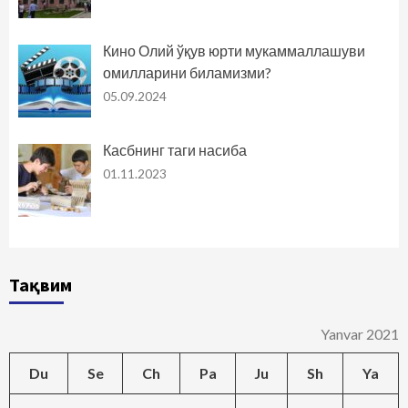
Кино Олий ўқув юрти мукаммаллашуви
омилларини биламизми?
05.09.2024
Касбнинг таги насиба
01.11.2023
Тақвим
Yanvar 2021
Du
Se
Ch
Pa
Ju
Sh
Ya