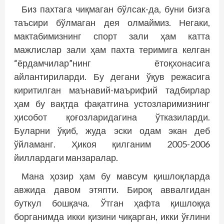
Биз пахтага чиқмаган бўлсак-да, буни бизга
таъсири бўлмаган дея олмаймиз. Негаки,
мактабимизнинг спорт зали ҳам катта
мажлислар зали ҳам пахта теримига келган
“ёрдамчилар”нинг ётоқхонасига
айлантириларди. Бу дегани ўқув режасига
киритилган маънавий-маърифий тадбирлар
ҳам бу вақтда фақатгина устозларимизнинг
ҳисобот қоғозларидагина ўтказиларди.
Буларни ўқиб, жуда эски одам экан деб
ўйламанг. Ҳикоя қилганим 2005-2006
йиллардаги манзаралар.
Мана ҳозир ҳам бу мавсум қишлоқларда
авжида давом этяпти. Бироқ аввалгидан
буткул бош­қача. Ўтган ҳафта қишлоққа
борганимда икки қизини чиқарган, икки ўғлини