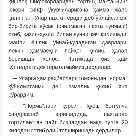
қишлоқ шифокорларидан тортиб, мактабнинг
юқори синф ўқувчиларигача ҳамма жалб
қилинган. Улар пахта теради деб ўйлайсанми,
бир-бирига кўсак (очилмаган пахта ғунчаси)
отиб, ҳазил-ҳузил билан кунни кеч қилишади.
Майли ёшлик ўйнаб-куладиган даврлари,
лекин ҳаммаёқни пайҳон қилиб, ҳалал
беришади холос. Натижада биз ҳам
кўнгилдагидек тера олмаймиз дердилар.
— Уларга ҳам раҳбарлари томонидан “норма”
қўйилмаганми деб эзмалик қилиб яна
сўрардим.
— “Норма”лари қурсин. Қуёш ботгунча
сандрак­лаб юришадида, пахталар
тортилаётган пайт бизлардан нақд пулга 20
килодан сотиб олиб топширишади дердилар.