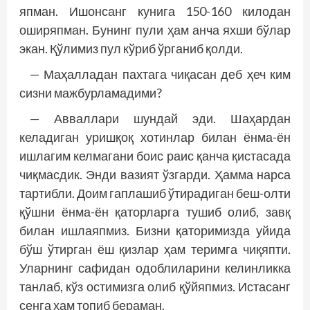
япман. Ишонсанг кунига 150-160 килодан
оширяпман. Бунинг пули ҳам анча яхши бўлар
экан. Қўлимиз пул кўриб ўрганиб қолди.
— Маҳалладан пахтага чиқасан деб ҳеч ким
сизни мажбурламадими?
— Авваллари шундай эди. Шаҳардан
келадиган уришқоқ хотинлар билан ёнма-ён
ишлагим келмагани боис раис қанча қистасада
чиқмасдик. Энди вазият ўзгарди. Ҳамма нарса
тартибли. Доим гап­лашиб ўтирадиган беш-олти
қўшни ёнма-ён қаторларга тушиб олиб, завқ
билан ишлаяпмиз. Бизни қаторимизда уйида
бўш ўтирган ёш қизлар ҳам теримга чиқяпти.
Уларнинг сафидан одоблиларини келинликка
танлаб, кўз остимизга олиб қўйяпмиз. Истасанг
сенга ҳам топиб бераман.