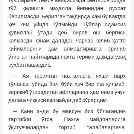
туюларман, лекин аниқ эсимда сентябрь ойида
тўй қилишга маҳалла йиғинидан рухсат
берилмасди. Берилган тақдирда ҳам бу вақтда
ҳеч ким уйида бўлмайди. Тўйлар одамсиз
ҳувиллаб ўтади деб биров ош бергиси
келмасди. Онам даладан чарчаб келиб ҳатто
кийимларини ҳам алмаштиришга эриниб
ўтирган пайтларида пахта терими ҳақида узоқ
суҳбатлашардик.
— Ая терилган пахталарга яхши нарх
тўланса, уйида йил бўйи ҳеч бир иш қилмай,
зерикиб ўтирадиган аёлларнинг ҳам нима учун
далага чиққиси келмайди деб сўрардим.
— Қани энди бу мавсум биз ўйлагандек
тартибли ўтса. Пахта майдонларига
ўқитувчилардан тортиб, талабаларгача,