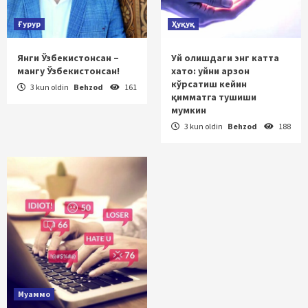
Ғурур
Ҳуқуқ
Янги Ўзбекистонсан –
Уй олишдаги энг катта
мангу Ўзбекистонсан!
хато: уйни арзон
кўрсатиш кейин
3 kun oldin
Behzod
161
қимматга тушиши
мумкин
3 kun oldin
Behzod
188
Муаммо