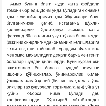
Аммо бунинг бизга жуда катта фойдали
томони бор эди. Доим уйда бўладиган онамиз
ҳам келинойиларимиз ҳам йўқликлари боис
билганимизни қилиб, истаганча шўхлик
қилаверардик. Ҳали-ҳануз эсимда, катта
фарзанд бўлганлигим учун тўққиз ёшлигимда,
(иккинчи синфлигимда) онам­нинг келишларига
кечки овқатни тайёрлаб турардим. Фақатгина
мен эмас, маҳалладаги деярли барча мен тенги
болалар шундай қилишарди. Буни кўрган ёки
эшитганлар ёш болага шундай юмушни
ишониб қўйибсизлар, ўйинқароқлик билан
ўчоққа қарамай қолиб, (бизнинг маҳаллага ўша
вақтлар газ қувурлари тортилмаганди) уйга ўт
қўйиб юборса нима бўлади деб
хавфсирашарди. Бўрттириб айтаётгандек