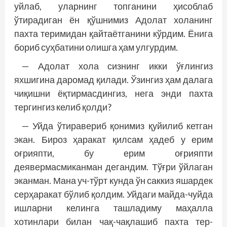
уйлаб, уларнинг топганини ҳисоблаб
ўтирадиган ён қўшнимиз Адолат холанинг
пахта теримидан қайтаётганини кўрдим. Ёнига
бориб суҳбатини олишга ҳам улгурдим.
— Адолат хола сизнинг икки ўғлингиз
яхшигина даромад қилади. Ўзингиз ҳам далага
чиқишни ёқтирмасдингиз, нега энди пахта
тергингиз келиб қолди?
— Уйда ўтиравериб қонимиз қуйилиб кетган
экан. Бироз ҳаракат қилсам ҳадеб у ерим
оғрияпти, бу ерим оғрияпти
деявермасмиканман дегандим. Тўғри ўйлаган
эканман. Мана уч-тўрт кунда ўн саккиз яшардек
серҳаракат бўлиб қолдим. Уйдаги майда-чуйда
ишларни келинга ташладиму маҳалла
хотинлари билан чақ-чақлашиб пахта тер­