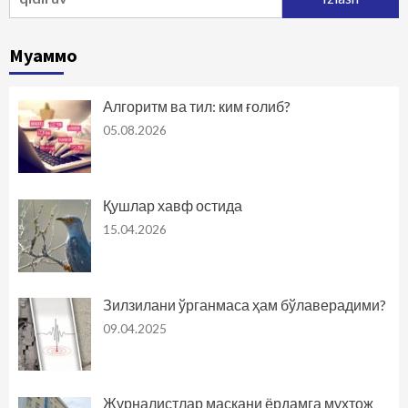
Муаммо
Алгоритм ва тил: ким ғолиб?
05.08.2026
Қушлар хавф остида
15.04.2026
Зилзилани ўрганмаса ҳам бўлаверадими?
09.04.2025
Журналистлар маскани ёрдамга муҳтож