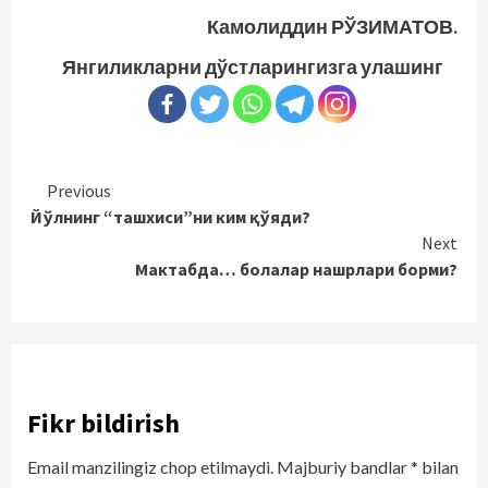
Камолиддин РЎЗИМАТОВ.
Янгиликларни дўстларингизга улашинг
Continue
Previous
Йўлнинг “ташхиси”ни ким қўяди?
Reading
Next
Мактабда… болалар нашрлари борми?
Fikr bildirish
Email manzilingiz chop etilmaydi.
Majburiy bandlar
*
bilan