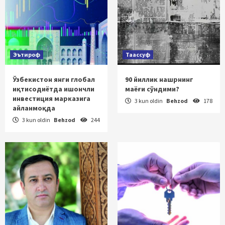
Эътироф
Таассуф
Ўзбекистон янги глобал
90 йиллик нашрнинг
иқтисодиётда ишончли
маёғи сўндими?
инвестиция марказига
3 kun oldin
Behzod
178
айланмоқда
3 kun oldin
Behzod
244