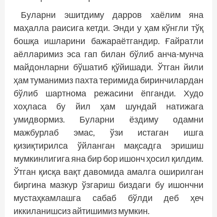
Буларни эшитдиму дарров хаёлим яна
маҳалла раисига кетди. Энди у ҳам кўнгли тўқ
бошқа ишларини бажараётгандир. Ғайратли
аёлларимиз эса гап билан бўлиб анча-мунча
майдонларни бўшатиб қўйишади. Ўтган йили
ҳам туманимиз пахта теримида биринчилардан
бўлиб шартнома режасини ёпганди. Худо
хоҳласа бу йил ҳам шундай натижага
умидвормиз. Буларни ёздиму одамни
мажбурлаб эмас, ўзи истаган ишга
қизиқтирилса ўйланган мақсадга эришиш
мумкинлигига яна бир бор ишонч ҳосил қилдим.
Ўтган қисқа вақт давомида амалга оширилган
биргина мазкур ўзгариш биздаги бу ишончни
мустаҳкамлашга сабаб бўлди деб ҳеч
иккиланишсиз айтишимиз мумкин.