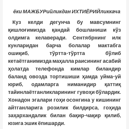
ёки
МАЖБУРий
ликдан ИХТИЁРИЙ
ликкача
Куз келди дегунча бу мавсумнинг
қишлоғимизда қандай бошланиши кўз
олдимга келаверади. Сентябрнинг илк
кунларидан барча болалар мактабга
ошиқиб, тўртта-тўртта бўлиб
кетаётганимизда маҳалла раисининг асабий
ҳолатда телефонда кимлар биландир
баланд овозда тортишиши ҳамда уйма-уй
юриб, одамларга ниманидир қаттиқ
тайинлаётганликларининг гувоҳи бўлардик.
Хонадон эгалари гоҳи осонгина у кишининг
айтганларига розилик билдирса, гоҳида
заҳархандалик билан бақир-чақир қилиб,
юзига эшик ёпишарди.