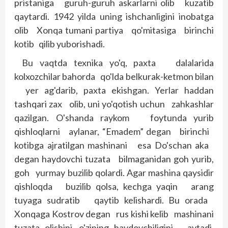
pristaniga guruh-guruh askarlarni olib kuzatib
qaytardi. 1942 yilda uning ishchanligini inobatga
olib Xonqa tumani partiya qo'mitasiga birinchi
kotib qilib yuborishadi.
Bu vaqtda texnika yo'q, paxta dalalarida
kolxozchilar bahorda qo'lda belkurak-ketmon bilan
yer ag'darib, paxta ekishgan. Yerlar haddan
tashqari zax olib, uni yo'qotish uchun zahkashlar
qazilgan. O'shanda raykom foytunda yurib
qishloqlarni aylanar, “Emadem” degan birinchi
kotibga ajratilgan mashinani esa Do'schan aka
degan haydovchi tuzata bilmaganidan goh yurib,
goh yurmay buzilib qolardi. Agar mashina qaysidir
qishloqda buzilib qolsa, kechga yaqin arang
tuyaga sudratib qaytib kelishardi. Bu orada
Xonqaga Kostrov degan rus kishi kelib mashinani
tuzata olishini, o'zining haydovchiligini aytadi.