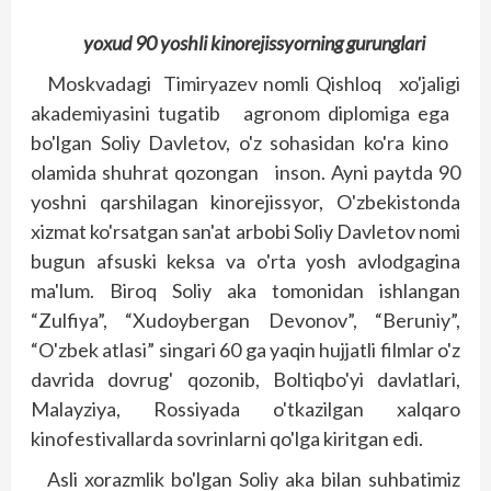
yoxud 90 yoshli kinorejissyorning gurunglari
Moskvadagi Timiryazev nomli Qishloq xo'jaligi
akademiyasini tugatib agronom diplomiga ega
bo'lgan Soliy Davletov, o'z sohasidan ko'ra kino
olamida shuhrat qozongan inson. Ayni paytda 90
yoshni qarshilagan kinorejissyor, O'zbekistonda
xizmat ko'rsatgan san'at arbobi Soliy Davletov nomi
bugun afsuski keksa va o'rta yosh avlodgagina
ma'lum. Biroq Soliy aka tomonidan ishlangan
“Zulfiya”, “Xudoybergan Devonov”, “Beruniy”,
“O'zbek atlasi” singari 60 ga yaqin hujjatli filmlar o'z
davrida dovrug' qozonib, Boltiqbo'yi davlatlari,
Malayziya, Rossiyada o'tkazilgan xalqaro
kinofestivallarda sovrinlarni qo'lga kiritgan edi.
Asli xorazmlik bo'lgan Soliy aka bilan suhbatimiz