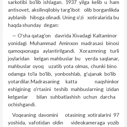
sarkotibi bo'lib ishlagan. 1937 yilga kelib u ham
antisovet, aksilinqilobiy targ'ibot olib borganlikda
ayblanib hibsga olinadi. Uning o'zi xotiralarida bu
haqda shunday degan:
— O'sha qatag'on davrida Xivadagi Kaltaminor
yonidagi Muhammad Aminxon mad­rasasi binosi
qamoqxonaga aylantirilgandi. Xorazmning turli
joylaridan kelgan mah­buslar bu yerda saqlanar,
mahbuslar oyoq uzatib yota olmas, chunki bino
odamga to'la bo'lib, yonboshlab, g'ujanak bo'lib
yotardilar.Madrasaning katta naqshinkor
eshigining o'rtasini teshib mahbuslarning izidan
kelganlar bilan suhbatlashish uchun darcha
ochishgandi.
Voqeaning davomini otasining xotiralarini 97
yoshida, vafotidan oldin videokameraga yozib