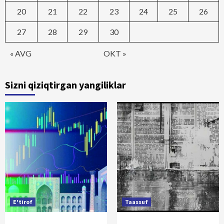
20
21
22
23
24
25
26
27
28
29
30
« AVG
OKT »
Sizni qiziqtirgan yangiliklar
E'tirof
Taassuf