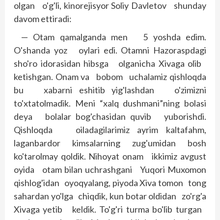
olgan o'g'li, kinorejisyor Soliy Davletov shunday
davom ettiradi:
— Otam qamalganda men 5 yoshda edim.
O'shanda yoz oylari edi. Otamni Hazoraspdagi
sho'ro idorasidan hibsga olganicha Xivaga olib
ketishgan. Onam va bobom uchalamiz qishloqda
bu xabarni eshitib yig'lashdan o'zimizni
to'xtatolmadik. Meni “xalq dushmani”ning bolasi
deya bolalar bog'chasidan quvib yuborishdi.
Qishloqda oiladagilarimiz ayrim kaltafahm,
laganbardor kimsalarning zug'umidan bosh
ko'tarolmay qoldik. Nihoyat onam ikkimiz avgust
oyida otam bilan uchrashgani Yuqori Muxomon
qishlog'idan oyoqyalang, piyoda Xiva tomon tong
sahardan yo'lga chiqdik, kun botar oldidan zo'rg'a
Xivaga yetib keldik. To'g'ri turma bo'lib turgan