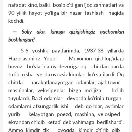
nafaqat kino, balki bosib o'tilgan ijod zahmatlari va
90 yillik hayot yo'liga bir nazar tashlash haqida
kechdi.
— Soliy aka, kinoga qiziqishingiz qachondan
boshlangan?
— 5-6 yoshlik paytlarimda, 1937-38 yillarda
Hazoraspning Yuqori Muxomon qishlog'idagi
hovuz bo'ylarida uy devoriga oq chitdan parda
tutib, o'sha yerda ovozsiz kinolar ko'rsatilardi. Oq
chitda harakatlanayotgan odamlar, ajabtovur
mashinalar, velosipedlar bizga mo''jiza bo'lib
tuyulardi. Ba'zi odamlar devorda ko'rinib turgan
odamlarni afsungarlik ishi deb qo'rqar, ayrimlar
yurib kelayotgan poezd, mashina, velosiped
ekrandan chiqib ketadi deb vahimaga berilishardi.
Ammo kimdir tik oyoqda, kimdir o'tirib olib