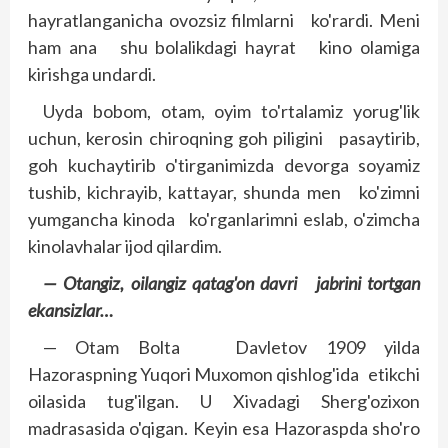
hayratlanganicha ovozsiz filmlarni ko'rardi. Meni
ham ana shu bolalikdagi hayrat kino olamiga
kirishga undardi.
Uyda bobom, otam, oyim to'rtalamiz yorug'lik
uchun, kerosin chiroqning goh piligini pasaytirib,
goh kuchaytirib o'tirganimizda devorga soyamiz
tushib, kichrayib, kattayar, shunda men ko'zimni
yumgancha kinoda ko'rganlarimni eslab, o'zimcha
kinolavhalar ijod qilardim.
— Otangiz, oilangiz qatag'on davri jab­rini tortgan
ekan­­sizlar…
— Otam Bolta Davletov 1909 yilda
Hazoraspning Yuqori Muxomon qishlog'ida etikchi
oilasida tug'ilgan. U Xivadagi Sherg'ozixon
madrasasida o'qigan. Keyin esa Hazoraspda sho'ro