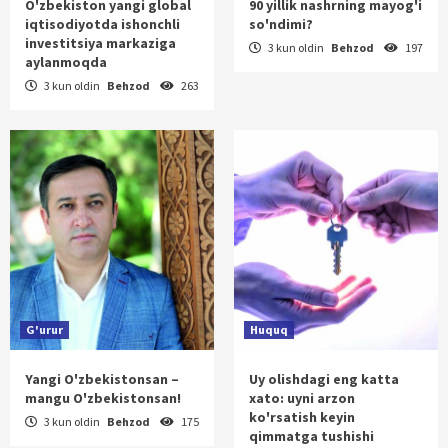
O'zbekiston yangi global
90 yillik nashrning mayog'i
iqtisodiyotda ishonchli
so'ndimi?
investitsiya markaziga
3 kun oldin
Behzod
197
aylanmoqda
3 kun oldin
Behzod
263
G'urur
Huquq
Yangi O'zbekistonsan –
Uy olishdagi eng katta
mangu O'zbekistonsan!
xato: uyni arzon
ko'rsatish keyin
3 kun oldin
Behzod
175
qimmatga tushishi