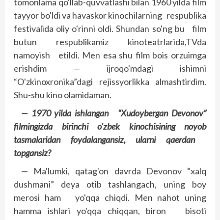
tomonlama qo'llab-quvvatlashi bilan 1960 yilda film
tayyor bo'ldi va havaskor kinochilarning res­publika
festivalida oliy o'rinni oldi. Shundan so'ng bu film
butun respublikamiz kinoteatrlarida,TVda
namoyish etildi. Men esa shu film bois orzuimga
erishdim — ijroqo'mdagi ishimni
“O'zkinoxronika”dagi rejissyorlikka almashtirdim.
Shu-shu kino olamidaman.
— 1970 yilda ishlangan “Xudoybergan Devonov”
filmingizda birinchi o'zbek kinochisining noyob
tasmalaridan foydalangansiz, ularni qaerdan
topgansiz?
— Ma'lumki, qatag'on davrda Devonov “xalq
dushmani” deya otib tashlangach, uning boy
merosi ham yo'qqa chiqdi. Men nahot uning
hamma ishlari yo'qqa chiqqan, biron bisoti