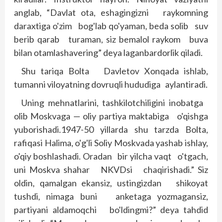
anglab, “Davlat ota, eshagingizni raykomning
daraxtiga o'zim bog'lab qo'yaman, beda solib suv
berib qarab turaman, siz bemalol raykom buva
bilan otamlashavering” deya laganbardorlik qiladi.
Shu tariqa Bolta Davletov Xonqada ishlab,
tumanni viloyatning dovruqli hududiga aylantiradi.
Uning mehnatlarini, tashkilotchiligini inobatga
olib Moskvaga — oliy partiya maktabiga o'qishga
yuborishadi.1947-50 yillarda shu tarzda Bolta,
rafiqasi Halima, o'g'li Soliy Moskvada yashab ishlay,
o'qiy bosh­lashadi. Oradan bir yilcha vaqt o'tgach,
uni Moskva shahar NKVDsi chaqirishadi.” Siz
oldin, qamalgan ekansiz, ustingizdan shikoyat
tushdi, nimaga buni anketaga yozmagansiz,
partiyani aldamoqchi bo'ldingmi?” deya tahdid