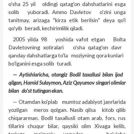
o'sha 25 yil oldingi qatag'on dahshatlarini esga
solib yuboradi. Ammo Davletov o'zini unga
tanitmay, arizaga “kirza etik berilsin” deya qo'l
qo'yib beradi, kechirimlilik qiladi.
2005 yilda 98 yoshida vafot etgan Bolta
Davletovning xotiralari o'sha qatag'on davr
qanday dahshatlarga to'la moziyning qora kunlari
bo'lganini esga solib turadi.
— Aytishlaricha, otangiz Bodil taxallusi bilan ijod
qilgan, Hamid Sulaymon, Aziz Qayumov singari olimlar
bilan do'st tutingan ekan.
— Otamdan ko'plab mumtoz adabiyot janrlarida
yozilgan meros qolgan. Nasib qilsa kitob qilib
chiqararman. Bodil taxallusli otam arab, fors, rus
tillarini chuqur bilar, qaysiki olim Xivaga kelib,