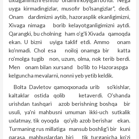
uxlaganimizni eshitib onamni koyigan bo'ldi. “Nega
uyga kirmadingizlar, musofir bo'lsangizlar”, dedi.
Onam dardimizni aytib, hazorasplik ekanligimizni,
Xivaga nimaga borib kelayotganligimizni aytdi.
Qarangki, bu cholning ham o'g'li Xivada qamoqda
ekan. U bizni uyiga taklif etdi. Ammo onam
ko'nmadi. Chol esa noiloj onamga bir katta
ro'molga tugib non, uzum, olma, nok terib berdi.
Men onam bilan xursand bo'lib to Hazoraspga
kelguncha mevalarni, nonni yeb yetib keldik.
Bolta Davletov qamoqxonada urib so'kishlar,
kal­taklar ostida qolib ketaverdi. O'shanda
urishdan tashqari azob berishning boshqa bir
usuli, ya'ni mahbusni umuman ikki-uch sutkalik
uxlatmay, tik oyoqda qo'yib azob berishar ekan.
Turmaning rus millatiga mansub bosh­lig'i bir kuni
qarasa, mahbuslardan biri tik turganicha ko'zi