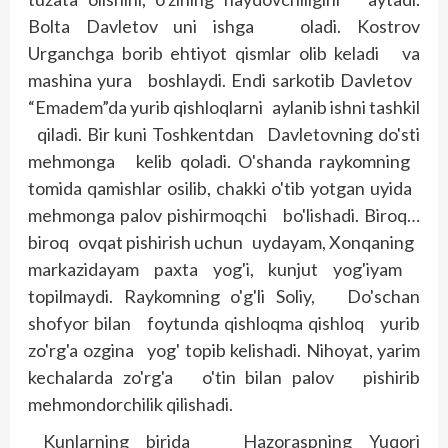
Bolta Davletov uni ishga oladi. Kostrov
Urganchga borib ehtiyot qismlar olib keladi va
mashina yura boshlaydi. Endi sarkotib Davletov
“Emadem”da yurib qishloqlarni aylanib ishni tashkil
qiladi. Bir kuni Toshkentdan Davletovning do'sti
mehmonga kelib qoladi. O'shanda raykomning
tomida qamishlar osilib, chakki o'tib yotgan uyida
mehmonga palov pishirmoqchi bo'lishadi. Biroq…
biroq ovqat pishirish uchun uydayam, Xonqaning
markazidayam paxta yog'i, kunjut yog'iyam
topilmaydi. Raykomning o'g'li Soliy, Do'schan
shofyor bilan foytunda qishloqma qishloq yurib
zo'rg'a ozgina yog' topib kelishadi. Nihoyat, yarim
kechalarda zo'rg'a o'tin bilan palov pishirib
mehmondorchilik qilishadi.
Kunlarning birida Hazoraspning Yuqori