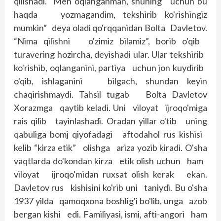
qilishadi. “Men oqlanganman, shuning uchun bu
haqda yozmagandim, tekshirib ko'rishingiz
mumkin” deya oladi qo'rqqanidan Bolta Davletov.
“Nima qilishni o'zimiz bilamiz”, borib o'qib
turavering hozircha, deyishadi ular. Ular tekshirib
ko'rishib, oqlanganini, partiya uchun jon kuydirib
o'qib, ishlaganini bilgach, shundan keyin
chaqirishmaydi. Tahsil tugab Bolta Davletov
Xorazmga qaytib keladi. Uni viloyat ijroqo'miga
rais qilib ta­yinlashadi. Oradan yillar o'tib uning
qabuliga bomj qiyofadagi aftodahol rus kishisi
kelib “kirza etik” olishga ariza yozib kiradi. O'sha
vaqtlarda do'kondan kirza etik olish uchun ham
viloyat ijroqo'midan ruxsat olish kerak ekan.
Davletov rus kishisini ko'rib uni taniydi. Bu o'sha
1937 yilda qamoqxona boshlig'i bo'lib, unga azob
bergan kishi edi. Familiyasi, ismi, afti-angori ham