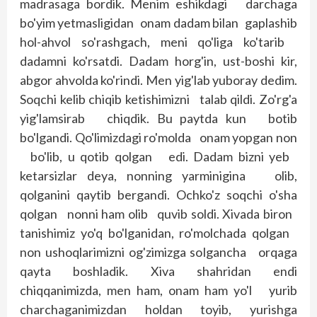
madrasaga bordik. Menim eshikdagi darchaga
bo'yim yetmasligidan onam dadam bilan gaplashib
hol-ahvol so'rashgach, meni qo'liga ko'tarib
dadamni ko'rsatdi. Dadam horg'in, ust-boshi kir,
abgor ahvolda ko'rindi. Men yig'lab yuboray dedim.
Soqchi kelib chiqib ketishimizni talab qildi. Zo'rg'a
yig'lamsirab chiqdik. Bu paytda kun botib
bo'lgandi. Qo'limizdagi ro'molda onam yopgan non
bo'lib, u qotib qolgan edi. Dadam bizni yeb
ketarsizlar deya, nonning yarminigina olib,
qolganini qaytib bergandi. Ochko'z soqchi o'sha
qolgan nonni ham olib quvib soldi. Xivada biron
tanishimiz yo'q bo'lganidan, ro'molchada qolgan
non ushoqlarimizni og'zimizga solgancha orqaga
qayta boshladik. Xiva shahridan endi
chiqqanimizda, men ham, onam ham yo'l yurib
charchaganimizdan holdan toyib, yurishga