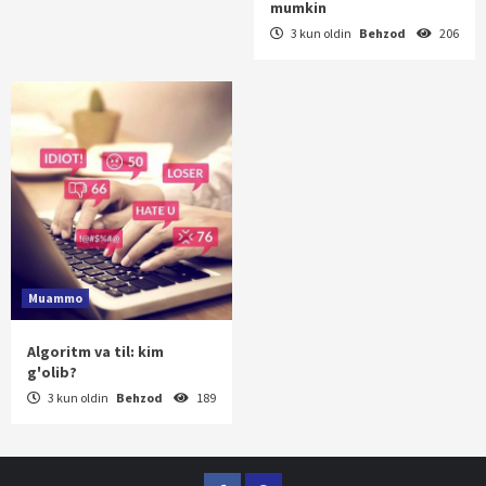
mumkin
3 kun oldin
Behzod
206
Muammo
Algoritm va til: kim
g'olib?
3 kun oldin
Behzod
189