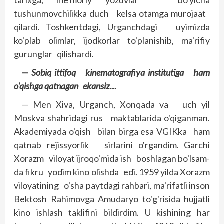
tarixga, me'moriy yozuvlar bo'yicha
tushunmovchilikka duch kelsa otamga murojaat
qilardi. Toshkentdagi, Urganchdagi uyimizda
ko'plab olimlar, ijodkorlar to'planishib, ma'rifiy
gurunglar qilishardi.
— Sobiq ittifoq kinematografiya institutiga ham
o'qishga qatnagan ekansiz…
— Men Xiva, Urganch, Xonqada va uch yil
Moskva shahridagi rus maktablarida o'qiganman.
Akademiyada o'qish bilan birga esa VGIKka ham
qatnab rejissyorlik sirlarini o'rgandim. Garchi
Xorazm viloyat ijroqo'mida ish boshlagan bo'lsam-
da fikru yodim kino olishda edi. 1959 yilda Xorazm
viloyatining o'sha paytdagi rahbari, ma'rifatli inson
Bektosh Rahimovga Amudaryo to'g'risida hujjatli
kino ishlash taklifini bildirdim. U kishining har