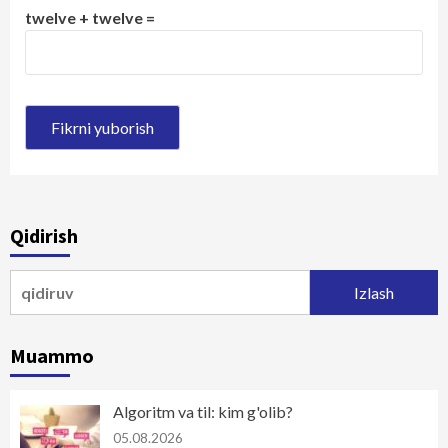
twelve + twelve =
Qidirish
Qidirshish:
Muammo
Algoritm va til: kim g'olib?
05.08.2026