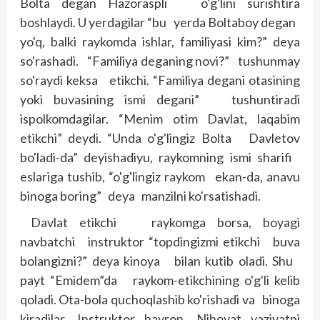
Bolta degan Hazoraspli o'g'lini surishtira
boshlaydi. U yerdagilar “bu yerda Boltaboy degan
yo'q, balki raykomda ishlar, familiyasi kim?” deya
so'rashadi. “Familiya deganing novi?” tushunmay
so'raydi keksa etikchi. “Familiya degani otasining
yoki buvasining ismi degani” tushuntiradi
ispolkomdagilar. “Menim otim Davlat, laqabim
etikchi” deydi. “Unda o'g'lingiz Bolta Davletov
bo'ladi-da” deyishadiyu, raykomning ismi sharifi
eslariga tushib, “o'g'lingiz raykom ekan-da, anavu
binoga boring” deya manzilni ko'rsatishadi.
Davlat etikchi raykomga borsa, boyagi
navbatchi ins­truktor “topdingizmi etikchi buva
bolangizni?” deya kinoya bilan kutib oladi. Shu
payt “Emidem”da raykom-etikchining o'g'li kelib
qoladi. Ota-bola quchoqlashib ko'rishadi va binoga
kiradilar. Instruktor hayron. Nihoyat vaziyatni