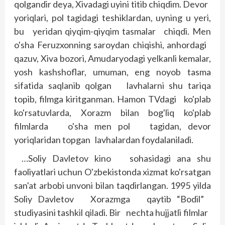
qolgandir deya, Xivadagi uyini titib chiqdim. Devor
yoriqlari, pol tagidagi teshiklardan, uyning u yeri,
bu yeridan qiyqim-qiyqim tasmalar chiqdi. Men
o'sha Feruzxonning saroydan chiqishi, anhordagi
qazuv, Xiva bozori, Amudaryodagi yelkanli kemalar,
yosh kash­shoflar, umuman, eng noyob tasma
sifatida saqlanib qolgan lavhalarni shu tariqa
topib, filmga kiritganman. Hamon TVdagi ko'plab
ko'rsatuvlarda, Xorazm bilan bog'liq ko'plab
filmlarda o'sha men pol tagidan, devor
yoriqlaridan topgan lavhalardan foydalaniladi.
…Soliy Davletov kino sohasidagi ana shu
faoliyatlari uchun O'zbekistonda xizmat ko'rsatgan
san'at arbobi unvoni bilan taqdirlangan. 1995 yilda
Soliy Davletov Xorazmga qaytib “Bodil”
studiyasini tashkil qiladi. Bir nechta hujjatli filmlar