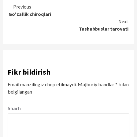
Continue
Previous
Go'zallik chiroqlari
Reading
Next
Tashabbuslar tarovati
Fikr bildirish
Email manzilingiz chop etilmaydi.
Majburiy bandlar
*
bilan
belgilangan
Sharh