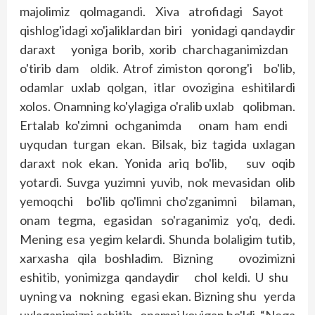
majolimiz qolmagandi. Xiva atrofidagi Sayot
qishlog'idagi xo'ja­liklardan biri yonidagi qandaydir
daraxt yoniga borib, xorib charchaganimizdan
o'tirib dam oldik. Atrof zimis­ton qorong'i bo'lib,
odamlar uxlab qolgan, itlar ovozigina eshitilardi
xolos. Onamning ko'ylagiga o'ralib uxlab qolibman.
Ertalab ko'zimni ochganimda onam ham endi
uyqudan turgan ekan. Bilsak, biz tagida uxlagan
daraxt nok ekan. Yonida ariq bo'lib, suv oqib
yotardi. Suvga yuzimni yuvib, nok mevasidan olib
yemoqchi bo'lib qo'limni cho'zganimni bilaman,
onam tegma, egasidan so'raganimiz yo'q, dedi.
Mening esa yegim kelardi. Shunda bolaligim tutib,
xarxasha qila boshladim. Bizning ovozimizni
eshitib, yonimizga qandaydir chol keldi. U shu
uyning va nokning egasi ekan. Bizning shu yerda