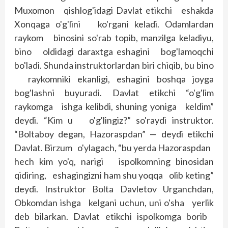
Muxomon qishlog'idagi Davlat etikchi eshakda
Xonqaga o'g'lini ko'rgani keladi. Odamlardan
raykom binosini so'rab topib, manzilga keladiyu,
bino oldidagi daraxtga eshagini bog'lamoqchi
bo'ladi. Shunda instruktorlardan biri chiqib, bu bino
raykomniki ekanligi, eshagini boshqa joyga
bog'lashni buyuradi. Davlat etikchi “o'g'lim
raykomga ishga kelibdi, shuning yoniga keldim”
deydi. “Kim u o'g'lingiz?” so'raydi instruktor.
“Boltaboy degan, Hazoraspdan” — deydi etikchi
Davlat. Birzum o'ylagach, “bu yerda Hazoraspdan
hech kim yo'q, narigi ispolkomning binosidan
qidiring, eshagingizni ham shu yoqqa olib keting”
deydi. Instruktor Bolta Davletov Urganchdan,
Obkomdan ishga kelgani uchun, uni o'sha yerlik
deb bilarkan. Davlat etikchi ispolkomga borib