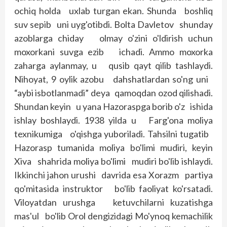
ochiq holda uxlab turgan ekan. Shunda bosh­liq
suv sepib uni uyg'otibdi. Bolta Davletov shunday
azoblarga chiday olmay o'zini o'ldirish uchun
moxorkani suvga ezib ichadi. Ammo moxorka
zaharga aylanmay, u qusib qayt qilib tashlaydi.
Nihoyat, 9 oylik azobu dahshatlardan so'ng uni
“aybi isbotlanmadi” deya qamoqdan ozod qilishadi.
Shundan keyin u yana Hazoraspga borib o'z ishida
ishlay boshlaydi. 1938 yilda u Farg'ona moliya
texnikumiga o'qishga yuboriladi. Tahsilni tugatib
Hazorasp tumanida moliya bo'limi mudiri, keyin
Xiva shahrida moliya bo'limi mudiri bo'lib ishlaydi.
Ikkinchi jahon urushi davrida esa Xorazm partiya
qo'mitasida instruktor bo'lib faoliyat ko'rsatadi.
Viloyatdan urushga ketuvchilarni kuzatishga
mas'ul bo'lib Orol dengizidagi Mo'ynoq kemachilik