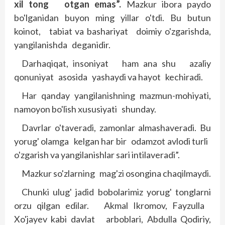
xil tong otgan emas”.
Mazkur ibora paydo
bo'lganidan buyon ming yillar o'tdi. Bu butun
koinot, tabiat va bashariyat doimiy o'zgarishda,
yangilanishda deganidir.
Darhaqiqat, insoniyat ham ana shu azaliy
qonuniyat asosida yashaydi va hayot kechiradi.
Har qanday yangilanishning mazmun-mohiyati,
namoyon bo'lish xususiyati shunday.
Davrlar o'taveradi, zamonlar almashaveradi. Bu
yorug' olamga kelgan har bir odamzot avlodi turli
o'zgarish va yangilanishlar sari intilaveradi”.
Mazkur so'zlarning mag'zi osongina chaqilmaydi.
Chunki ulug' jadid bobolarimiz yorug' tonglarni
orzu qilgan edilar. Akmal Ikromov, Fayzulla
Xo'jayev kabi davlat arboblari, Abdulla Qodiriy,