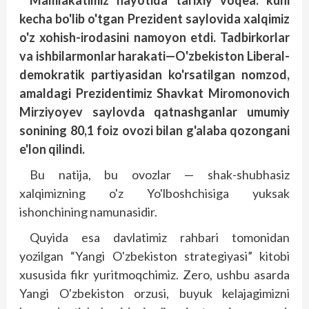
Mamlakatimiz hayotida tarixiy voqea: kuni
kecha bo'lib o'tgan Prezident saylovida xalqimiz
o'z xohish-irodasini namoyon etdi. Tadbirkorlar
va ishbilarmonlar harakati—O'zbekiston Liberal-
demokratik partiyasidan ko'rsatilgan nomzod,
amaldagi Prezidentimiz Shavkat Miromonovich
Mirziyoyev saylovda qatnashganlar umumiy
sonining 80,1 foiz ovozi bilan g'alaba qozongani
e'lon qilindi.
Bu natija, bu ovozlar — shak-shubhasiz
xalqimizning o'z Yo'lboshchisiga yuksak
ishonchining namunasidir.
Quyida esa davlatimiz rahbari tomonidan
yozilgan “Yangi O'zbekiston strategiyasi” kitobi
xususida fikr yuritmoqchimiz. Zero, ushbu asarda
Yangi O'zbekiston orzusi, buyuk kelajagimizni