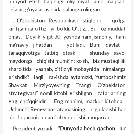
bunyod etish haqidagi oliy niyat, aniq maqsad,
rejalar, g'oyalar asosida qalamga olingan.
…O'zbekiston Respublikasi istiqlolni qo'lga
kiritganiga o'ttiz yil bo'ldi. O'ttiz… Bu oz muddat
emas. Deylik, yigit 30 yoshda ham jismoniy, ham
ma'naviy jihatdan yetiladi. Buni davlat
taraqqiyotiga tatbiq etsak, shunday savol
maydonga chiqishi mumkin: xo'sh, biz mustaqillik
sharoitida yashab, o'ttiz yil mobaynida nimalarga
erishdik? Haqli ravishda aytamizki, Yurtboshimiz
Shavkat Mirziyoyevning “Yangi O'zbekiston
strategiyasi” nomli kitobi erishilgan zafarlarning
eng cho'qqisidir. Eng muhimi, mazkur kitobda
Uchinchi Renessans atamasining urg'ulanishi har
bir fuqaroni ruhlantirib yuborishi muqarrar.
Prezident yozadi:
“Dunyoda hech qachon bir