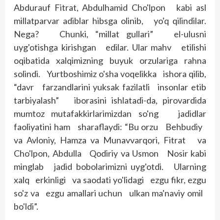
Abdurauf Fitrat, Abdulhamid Cho'lpon kabi asl
millatparvar adiblar hibsga olinib, yo'q qilindilar.
Nega? Chunki, “millat gullari” el-ulusni
uyg'otishga kirishgan edilar. Ular mahv etilishi
oqibatida xalqimizning buyuk orzulariga rahna
solindi. Yurtboshimiz o'sha voqelikka ishora qilib,
“davr farzandlarini yuksak fazilatli insonlar etib
tar­biyalash” iborasini ishlatadi-da, pirovardida
mumtoz mutafakkirlarimizdan so'ng jadidlar
faoliyatini ham sharaflaydi: “Bu orzu Behbudiy
va Avloniy, Hamza va Munavvarqori, Fitrat va
Cho'lpon, Abdulla Qodiriy va Usmon Nosir kabi
minglab jadid bobolarimizni uyg'otdi. Ularning
xalq erkinligi va saodati yo'lidagi ezgu fikr, ezgu
so'z va ezgu amallari uchun ulkan ma'naviy omil
bo'ldi”.