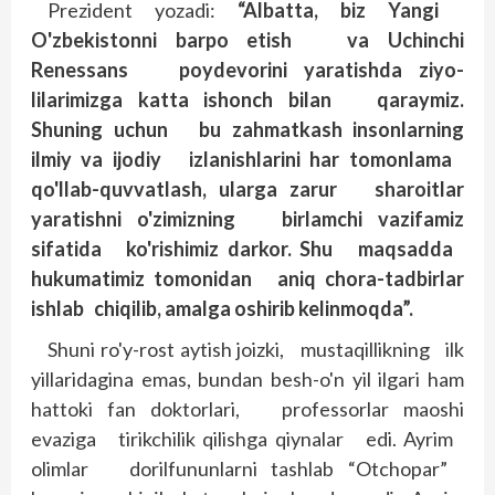
Prezident yozadi:
“Albatta, biz Yangi
O'zbekistonni barpo etish va Uchinchi
Renessans poydevorini yaratishda ziyo­
lilarimizga katta ishonch bilan qaraymiz.
Shuning uchun bu zahmatkash insonlarning
ilmiy va ijodiy izlanishlarini har tomonlama
qo'llab-quvvatlash, ularga zarur sharoitlar
yaratishni o'zimizning birlamchi vazifamiz
sifatida ko'rishimiz darkor. Shu maqsadda
hukumatimiz tomonidan aniq chora-tadbirlar
ishlab chiqilib, amalga oshirib kelinmoqda”.
Shuni ro'y-rost aytish joizki, mus­taqillikning ilk
yillaridagina emas, bundan besh-o'n yil ilgari ham
hattoki fan doktorlari, professorlar maoshi
evaziga tirikchilik qilishga qiynalar edi. Ayrim
olimlar dorilfununlarni tashlab “Otchopar”