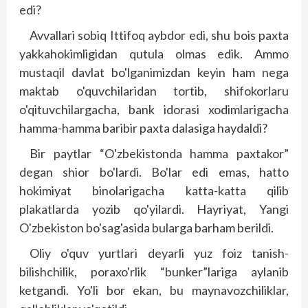
edi?
Avvallari sobiq Ittifoq aybdor edi, shu bois paxta
yakkahokimligidan qutula olmas edik. Ammo
mustaqil davlat bo'lganimizdan keyin ham nega
maktab o'quvchilaridan tortib, shifokorlaru
o'qituvchilargacha, bank idorasi xodimlarigacha
hamma-hamma baribir paxta dalasiga haydaldi?
Bir paytlar “O'zbekistonda hamma paxtakor”
degan shior bo'lardi. Bo'lar edi emas, hatto
hokimiyat binolarigacha katta-katta qilib
plakatlarda yozib qo'yilardi. Hayriyat, Yangi
O'zbekis­ton bo'sag'asida bularga barham berildi.
Oliy o'quv yurtlari deyarli yuz foiz tanish-
bilishchilik, poraxo'rlik “bunker”lariga aylanib
ketgandi. Yo'li bor ekan, bu maynavozchiliklar,