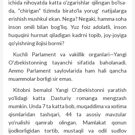
ichida nihoyatda katta o'zgarishlar qilingan bo'lsa-
da, “chirigan” tizimda birato'la yorug' natijalarga
erishish mushkul ekan. Nega? Negaki, hamma soha
inson omili bilan bog'liq. Yuz foiz adolatli, inson
huquqini hurmat qiladigan kadrni topib, joy-joyiga
qo'yishning ilojisi bormi?
Kuchli Parlament va vakillik organlari—Yangi
O'zbekistonning tayanchi sifatida baholanadi.
Ammo Parlament saylovlarida ham hali qancha
muammolar borligi sir emas.
Kitobni bemalol Yangi O'zbekistonni yaratish
yo'lidagi katta Dasturiy romanga mengzash
mumkin. Unda 7 ta katta bob, muqaddima va xotima
qismlaridan tashqari, 44 ta asosiy mavzular
yo'nalishi qamrab olingan. Mamlakat qonun
ijodkorligidan tortib, mustaqil va odil sudlov