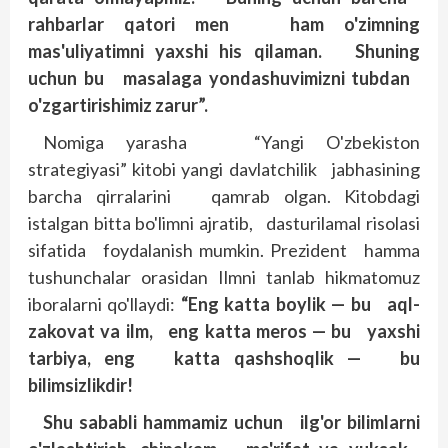
rahbarlar qatori men ham o'zimning
mas'uliyatimni yaxshi his qilaman. Shuning
uchun bu masalaga yondashuvimizni tubdan
o'zgartirishimiz zarur”.
Nomiga yarasha “Yangi O'zbekiston
strategiyasi” kitobi yangi davlatchilik jab­hasining
barcha qirralarini qamrab olgan. Kitobdagi
istalgan bitta bo'limni ajratib, dasturilamal risolasi
sifatida foydalanish mumkin. Prezident hamma
tushunchalar orasidan Ilmni tanlab hikmatomuz
iboralarni qo'llaydi:
“Eng katta boylik — bu aql-
zakovat va ilm, eng katta meros — bu yaxshi
tarbiya, eng katta qashshoqlik — bu
bilimsizlikdir!
Shu sababli hammamiz uchun ilg'or bilimlarni