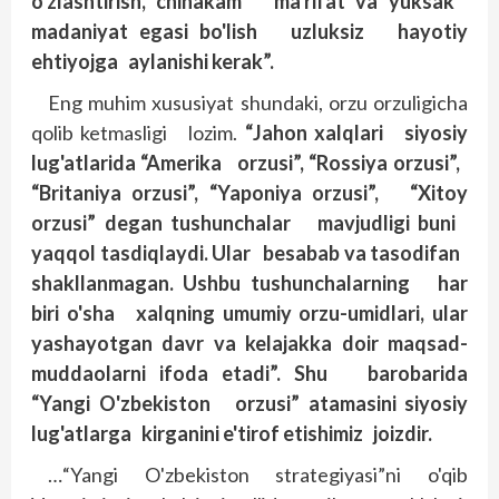
o'zlashtirish, chinakam ma'rifat va yuksak
madaniyat egasi bo'lish uzluksiz hayotiy
ehtiyojga aylanishi kerak”.
Eng muhim xususiyat shundaki, orzu orzuligicha
qolib ketmasligi lozim.
“Jahon xalqlari siyosiy
lug'atlarida “Amerika orzusi”, “Rossiya or­zusi”,
“Britaniya orzusi”, “Yaponiya orzusi”, “Xitoy
orzusi” degan tushunchalar mavjudligi buni
yaqqol tasdiqlaydi. Ular besabab va tasodifan
shakllanmagan. Ushbu tushunchalarning har
biri o'sha xalqning umumiy orzu-­umidlari, ular
yashayotgan davr va kelajakka doir maqsad-
muddaolarni ifoda etadi”. Shu barobarida
“Yangi O'zbekiston orzusi” atamasini siyosiy
lug'atlarga kirganini e'tirof etishimiz joizdir.
…“Yangi O'zbekiston strategiyasi”ni o'qib