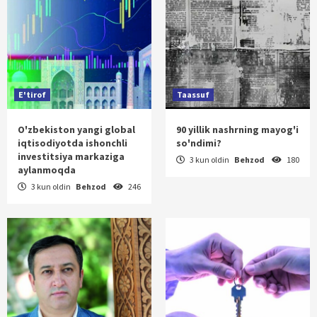
E'tirof
Taassuf
O'zbekiston yangi global
90 yillik nashrning mayog'i
iqtisodiyotda ishonchli
so'ndimi?
investitsiya markaziga
3 kun oldin
Behzod
180
aylanmoqda
3 kun oldin
Behzod
246