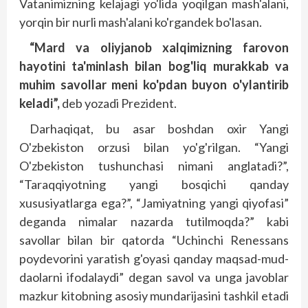
Vatanimizning kelajagi yo'lida yoqilgan mash'alani,
yorqin bir nurli mash'alani ko'rgandek bo'lasan.
“Mard va oliyjanob xalqimizning farovon
hayotini ta'minlash bilan bog'liq murakkab va
muhim savollar meni ko'pdan buyon o'ylantirib
keladi”,
deb yozadi Prezident.
Darhaqiqat, bu asar boshdan oxir Yangi
O'zbekiston orzusi bilan yo'g'rilgan. “Yangi
O'zbekis­ton tushunchasi nimani ang­latadi?”,
“Taraqqiyotning yangi bosqichi qanday
xususiyatlarga ega?”, “Jamiyatning yangi qiyofasi”
deganda nimalar nazarda tutilmoqda?” kabi
savollar bilan bir qatorda “Uchinchi Renessans
poydevorini yaratish g'oyasi qanday maqsad-mud­
daolarni ifodalaydi” degan savol va unga javoblar
mazkur kitobning asosiy mundarijasini tashkil etadi