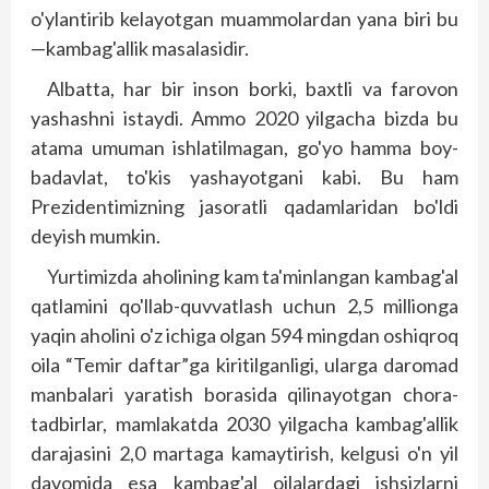
o'ylantirib kelayotgan muammolardan yana biri bu
—kambag'allik masalasidir.
Albatta, har bir inson borki, baxtli va farovon
yashashni istaydi. Ammo 2020 yilgacha bizda bu
atama umuman ishlatilmagan, go'yo hamma boy-
badavlat, to'kis yashayotgani kabi. Bu ham
Prezidentimizning jasoratli qadamlaridan bo'ldi
deyish mumkin.
Yurtimizda aholining kam ta'minlangan kambag'al
qatlamini qo'llab-quvvatlash uchun 2,5 millionga
yaqin aholini o'z ichiga olgan 594 mingdan oshiqroq
oila “Temir daftar”ga kiritilganligi, ularga daromad
manbalari yaratish borasida qilinayotgan chora-
tadbirlar, mamlakatda 2030 yilgacha kambag'allik
darajasini 2,0 martaga kamaytirish, kelgusi o'n yil
davomida esa kambag'al oilalardagi ishsizlarni