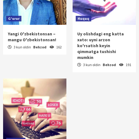
G'urur
Huquq
Yangi O'zbekistonsan –
Uy olishdagi eng katta
mangu O'zbekistonsan!
xato: uyni arzon
ko'rsatish keyin
3 kun oldin
Behzod
162
qimmatga tushishi
mumkin
3 kun oldin
Behzod
191