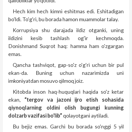
qallobliklar yo'qotildi.
Hech kim hech kimni eshitmas edi. Eshitadigan
bo'ldi. To'g'ri, bu borada hamon muammolar talay.
Korrupsiya shu darajada ildiz otganki, uning
ildizini kesib tashlash og'ir kechmoqda.
Donishmand Suqrot haq: hamma ham o'zgargan
emas.
Qancha tashviqot, gap-so'z o'g'ri uchun bir pul
ekan-da. Buning uchun nazarimizda uni
imkoniyatdan mosuvo qilmoq joiz.
Kitobda inson haq-huquqlari haqida so'z ketar
ekan,
“tergov va jazoni ijro etish sohasida
qiynoqlarning oldini olish bugungi kunning
dolzarb vazifasi bo'lib”
qolayotgani aytiladi.
Bu bejiz emas. Garchi bu borada so'nggi 5 yil