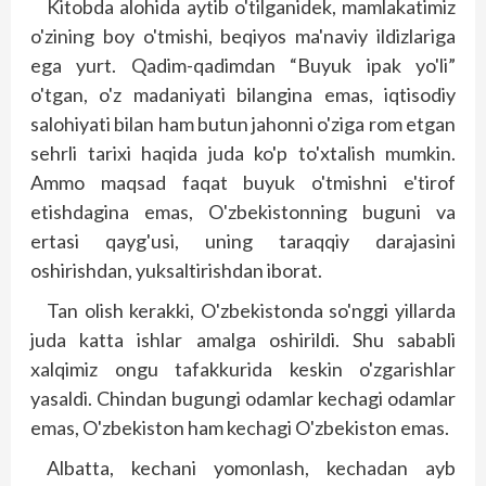
Kitobda alohida aytib o'tilganidek, mamlakatimiz
o'zining boy o'tmishi, beqiyos ma'naviy ildizlariga
ega yurt. Qadim-qadimdan “Buyuk ipak yo'li”
o'tgan, o'z madaniyati bilangina emas, iqtisodiy
salohiyati bilan ham butun jahonni o'ziga rom etgan
sehrli tarixi haqida juda ko'p to'xtalish mumkin.
Ammo maqsad faqat buyuk o'tmishni e'tirof
etishdagina emas, O'zbekistonning buguni va
ertasi qayg'usi, uning taraqqiy darajasini
oshirishdan, yuksaltirishdan iborat.
Tan olish kerakki, O'zbekistonda so'nggi yillarda
juda katta ishlar amalga oshirildi. Shu sababli
xalqimiz ongu tafakkurida keskin o'zgarishlar
yasaldi. Chindan bugungi odamlar kechagi odamlar
emas, O'zbekiston ham kechagi O'zbekiston emas.
Albatta, kechani yomonlash, kechadan ayb