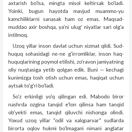
axtarish bo'lsa, mingta misol keltirsak bo'ladi.
Yoinki, bugun hayotda mavjud muammo-yu
kamchiliklarni sanasak ham oz emas. Maqsad-
muddao axir boshqa, ya'ni ulug' niyatlar sari olg'a
intilmoq.
Uzoq yillar inson davlat uchun xizmat qildi. Sud-
huquq sohasidagi ne-ne g'irromliklar, inson haq-
huquqlarining poymol etilishi, zo'ravon jamiyatning
oliy nuqtasiga yetib qolgan edik. Buni — kechagi
kunimizga tosh otish uchun emas, haqiqat uchun
aytsak to'g'ri bo'ladi.
So'z erkinligi yo'q qilingan edi. Mabodo biror
nashrda ozgina tanqid e'lon qilinsa ham tanqid
ob'yekti emas, tanqid qiluvchi nishonga olindi.
Yoxud uzoq yillar “odil va xalqparvar” sudlarda
birorta oqlov hukmi bo'lmagani nimani anglatar