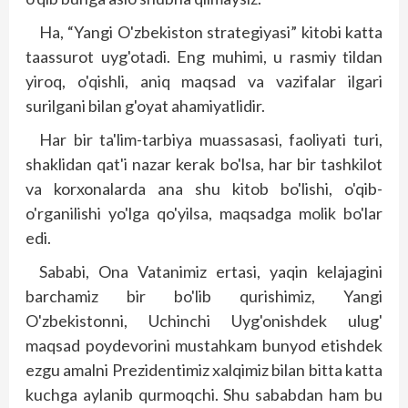
Ha, “Yangi O'zbekiston strategiyasi” kitobi katta
taassurot uyg'otadi. Eng muhimi, u rasmiy tildan
yiroq, o'qishli, aniq maqsad va vazifalar ilgari
surilgani bilan g'oyat ahamiyatlidir.
Har bir ta'lim-tarbiya muassasasi, faoliyati turi,
shaklidan qat'i nazar kerak bo'lsa, har bir tashkilot
va korxonalarda ana shu kitob bo'lishi, o'qib-
o'rganilishi yo'lga qo'yilsa, maqsadga molik bo'lar
edi.
Sababi, Ona Vatanimiz ertasi, yaqin kelajagini
barchamiz bir bo'lib qurishimiz, Yangi
O'zbekistonni, Uchinchi Uyg'onishdek ulug'
maqsad poydevorini mustahkam bunyod etishdek
ezgu amalni Prezidentimiz xalqimiz bilan bitta katta
kuchga aylanib qurmoqchi. Shu sababdan ham bu