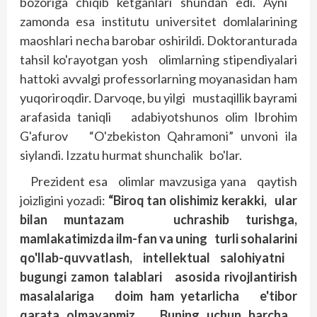
bozoriga chiqib ketganlari shundan edi. Ayni
zamonda esa institutu universitet domlalarining
maoshlari necha barobar oshirildi. Doktoranturada
tahsil ko'rayotgan yosh olimlarning stipendiyalari
hattoki avvalgi professorlarning moyanasidan ham
yuqoriroqdir. Darvoqe, bu yilgi mustaqillik bayrami
arafasida taniqli adabiyotshunos olim Ibrohim
G'afurov “O'zbekiston Qahramoni” unvoni ila
siylandi. Izzatu hurmat shunchalik bo'lar.
Prezident esa olimlar mavzusiga yana qaytish
joizligini yozadi:
“Biroq tan olishimiz kerakki, ular
bilan muntazam uchrashib turishga,
mamlakatimizda ilm-fan va uning turli sohalarini
qo'llab-quvvatlash, intellektual salohiyatni
bugungi zamon talablari asosida rivojlantirish
masalalariga doim ham yetarlicha e'tibor
qarata olmayapmiz. Buning uchun barcha