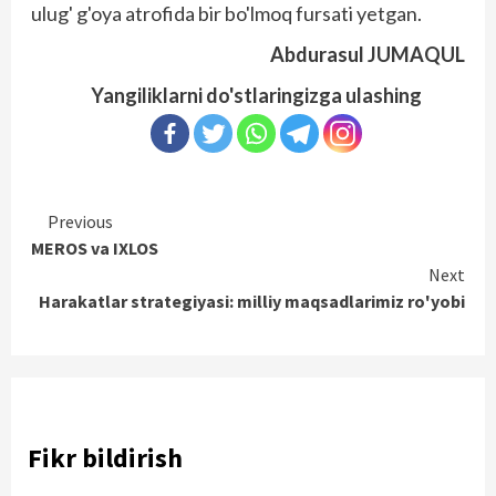
ulug' g'oya atrofida bir bo'lmoq fursati yetgan.
Abdurasul JUMAQUL
Yangiliklarni do'stlaringizga ulashing
Continue
Previous
MEROS va IXLOS
Reading
Next
Harakatlar strategiyasi: milliy maqsadlarimiz ro'yobi
Fikr bildirish