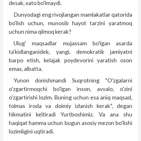
desak, xato bo'lmaydi.
Dunyodagi eng rivojlangan mamlakatlar qatorida
bo'lish uchun, munosib hayot tarzini yaratmoq
uchun nima qilmoq kerak?
Ulug' maqsadlar mujassam bo'lgan asarda
ta'kidlanganidek, yangi, demokratik jamiyatni
barpo etish, kelajak poydevorini yaratish oson
emas, albatta.
Yunon donishmandi Suqrotning “O'zgalarni
o'zgartirmoqchi bo'lgan inson, avvalo, o'zini
o'zgartirishi lozim. Buning uchun esa aniq maqsad,
tolmas iroda va doimiy izlanish kerak”, degan
hikmatini keltiradi Yurtboshimiz. Va ana shu
haqiqat hamma uchun bugun asosiy mezon bo'lishi
lozimligini uqtiradi.