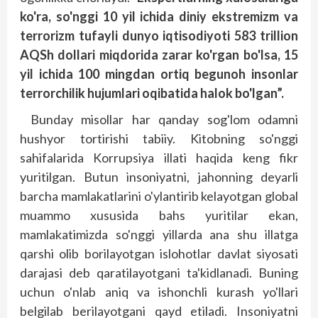
ko'ra, so'nggi 10 yil ichida diniy ekstremizm va
terrorizm tufayli dunyo iqtisodiyoti 583 trillion
AQSh dollari miqdorida zarar ko'rgan bo'lsa, 15
yil ichida 100 mingdan ortiq begunoh insonlar
terrorchilik hujumlari oqibatida halok bo'lgan”.
Bunday misollar har qanday sog'lom odamni
hushyor tortirishi tabiiy. Kitobning so'nggi
sahifalarida Korrupsiya illati haqida keng fikr
yuritilgan. Butun insoniyatni, jahonning deyarli
barcha mamlakatlarini o'ylantirib kelayotgan global
muammo xususida bahs yuritilar ekan,
mamlakatimizda so'nggi yillarda ana shu illatga
qarshi olib borilayotgan islohotlar davlat siyosati
darajasi deb qaratilayotgani ta'kidlanadi. Buning
uchun o'nlab aniq va ishonchli kurash yo'llari
belgilab berilayotgani qayd etiladi. Insoniyatni