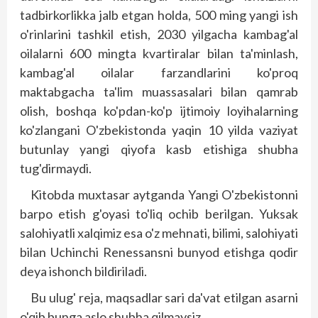
tadbirkorlikka jalb etgan holda, 500 ming yangi ish
o'rinlarini tashkil etish, 2030 yilgacha kambag'al
oilalarni 600 mingta kvartiralar bilan ta'minlash,
kambag'al oilalar farzandlarini ko'proq
maktabgacha ta'lim muassasalari bilan qamrab
olish, boshqa ko'pdan-ko'p ijtimoiy loyihalarning
ko'zlangani O'zbekis­tonda yaqin 10 yilda vaziyat
butunlay yangi qiyo­­fa kasb etishiga shubha
tug'dirmaydi.
Kitobda muxtasar aytganda Yangi O'zbekis­tonni
barpo etish g'oyasi to'liq ochib berilgan. Yuksak
salohiyatli xalqimiz esa o'z mehnati, bilimi, salohiyati
bilan Uchinchi Renessansni bunyod etishga qodir
deya ishonch bildiriladi.
Bu ulug' reja, maqsadlar sari da'vat etilgan asarni
o'qib bunga aslo shubha qilmaysiz.