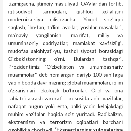
tizimigacha, ijtimoiy mas'uliyatli OAVlaridan tortib,
iqtisodiyot tarmoqlari, qishloq xo'jaligini
modernizatsiya qilishgacha. Yoxud sog'liqni
saqlash, ilm-fan, ta'lim, ayollar, yoshlar masalalari,
ma'naviy yangilanish, ma'rifat, milliy va
umuminsoniy qadriyatlar, mamlakat xavfsizligi,
mudofaa salohiyati-yu, tashqi siyosat borasidagi
O'zbekistonning o'rni. Bulardan tashqari,
Prezidentimiz “O'zbekiston va umumbashariy
muammolar” deb nomlangan qariyb 100 sahifaga
yaqin bobda davrimizning global muammolari, iqlim
o'zgarishlari, ekologik bo'hronlar, Orol va ona
tabiatni asrash zarurati xususida aniq vazifalar,
nafaqat bugun yoki erta, balki yaqin kelajakdagi
muhim vazifalar haqida so'z yuritadi. Radikalizm,
ekstremizm va terrorizm oqibatlari barchani
ogohlikka chorlaydi.
“Ekspertlarning xulosalariga