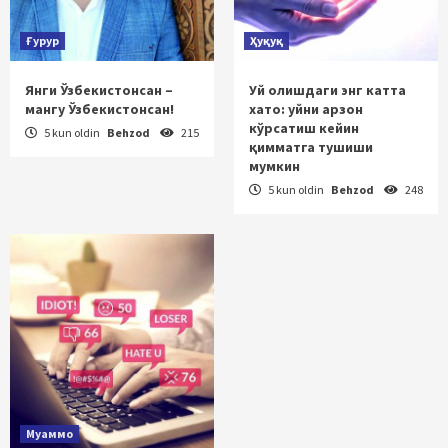
Ғурур
Ҳуқуқ
Янги Ўзбекистонсан –
Уй олишдаги энг катта
мангу Ўзбекистонсан!
хато: уйни арзон
кўрсатиш кейин
5 kun oldin
Behzod
215
қимматга тушиши
мумкин
5 kun oldin
Behzod
248
Муаммо