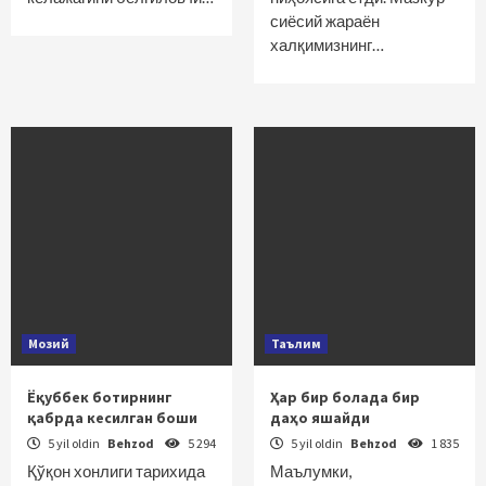
сиёсий жараён
халқимизнинг…
Мозий
Таълим
Ёқуббек ботирнинг
Ҳар бир болада бир
қабрда кесилган боши
даҳо яшайди
5 yil oldin
Behzod
5 294
5 yil oldin
Behzod
1 835
Қўқон хонлиги тарихида
Маълумки,