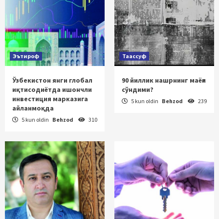
Эътироф
Таассуф
Ўзбекистон янги глобал
90 йиллик нашрнинг маёғи
иқтисодиётда ишончли
сўндими?
инвестиция марказига
5 kun oldin
Behzod
239
айланмоқда
5 kun oldin
Behzod
310