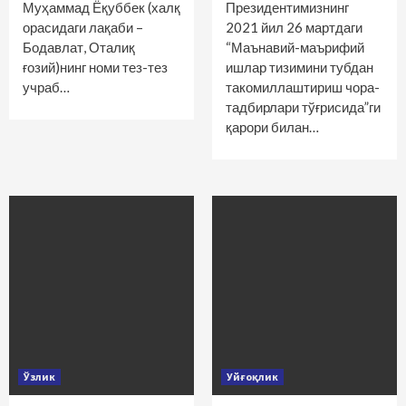
Муҳаммад Ёқуббек (халқ
Президентимизнинг
орасидаги лақаби –
2021 йил 26 мартдаги
Бодавлат, Оталиқ
“Маънавий-маърифий
ғозий)нинг номи тез-тез
ишлар тизимини тубдан
учраб…
такомиллаштириш чора-
тадбирлари тўғрисида”ги
қарори билан…
Ўзлик
Уйғоқлик