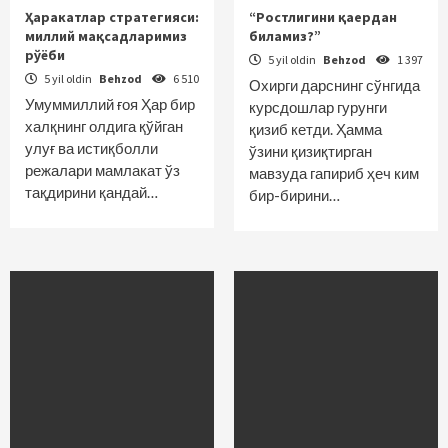
Ҳаракатлар стратегияси:
“Ростлигини қаердан
миллий мақсадларимиз
биламиз?”
рўёби
5 yil oldin
Behzod
1 397
5 yil oldin
Behzod
6 510
Охирги дарснинг сўнгида
Умуммиллий ғоя Ҳар бир
курсдош­лар гурунги
халқнинг олдига қўйган
қизиб кетди. Ҳамма
улуғ ва истиқболли
ўзини қизиқтирган
режалари мамлакат ўз
мавзуда гапириб ҳеч ким
тақдирини қандай…
бир-бирини…