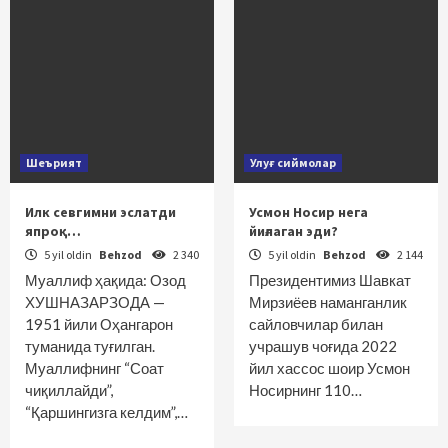
Шеърият
Улуғ сиймолар
Илк севгимни эслатди
Усмон Носир нега
япроқ…
йиғлаган эди?
5 yil oldin
Behzod
2 340
5 yil oldin
Behzod
2 144
Муаллиф ҳақида: Озод
Президентимиз Шавкат
ХУШНАЗАРЗОДА —
Мирзиёев наманганлик
1951 йили Оҳангарон
сайловчилар билан
туманида туғилган.
учрашув чоғида 2022
Муаллифнинг “Соат
йил хассос шоир Усмон
чиқиллайди”,
Носирнинг 110…
“Қаршингизга келдим”,…