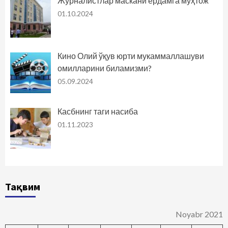
Журналистлар маскани ёрдамга муҳтож
01.10.2024
Кино Олий ўқув юрти мукаммаллашуви
омилларини биламизми?
05.09.2024
Касбнинг таги насиба
01.11.2023
Тақвим
Noyabr 2021