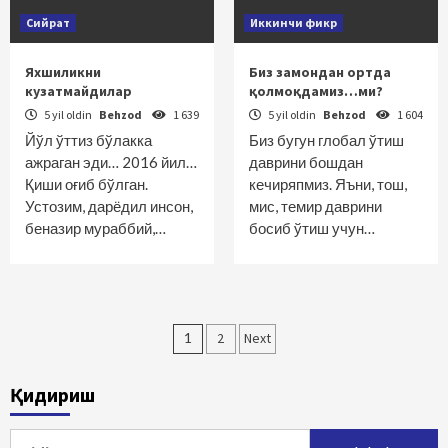
Сийрат
Иккинчи фикр
Яхшиликни
Биз замондан ортда
кузатмайдилар
қолмоқдамиз…ми?
5 yil oldin
Behzod
1 639
5 yil oldin
Behzod
1 604
Йўл ўттиз бўлакка
Биз бугун глобал ўтиш
ажраган эди… 2016 йил…
даврини бошдан
Қиши оғиб бўлган.
кечиряпмиз. Яъни, тош,
Устозим, дарёдил инсон,
мис, темир даврини
беназир мураббий,…
босиб ўтиш учун…
Maqolalar
1
2
Next
bo‘yicha
Қидириш
harakatlanish
Qidirshish: