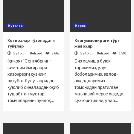
Мутолаа
Мерос
Хотиралар тўзонидаги
Кеш уммонидаги тўрт
туйғулар
жавоҳир
5 yil oldin
Behzod
2 662
5 yil oldin
Behzod
1 591
(ҳикоя) “Сентябрнинг
Биз ҳамиша буюк
сим-сим ёмғирлари
тарихимиз, улуғ
хазонрезги кузнинг
боболаримиз, авлод-
рутубат булутларидан
аждодларимиз
қуюлиб ойналардан оқиб
томонидан яратилган
тушаётган мустар
маънавий мерос ҳақида
томчиларини шундоқ…
сўз юритишни, улар…