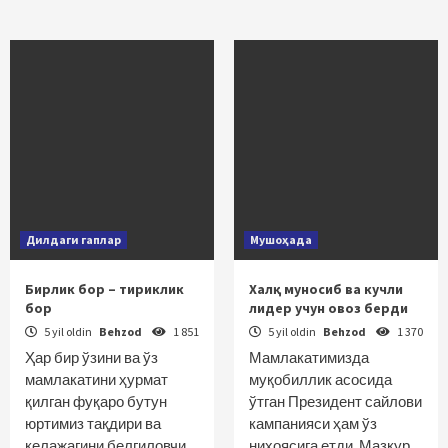
Дилдаги гаплар
Мушоҳада
Бирлик бор – тириклик
Халқ муносиб ва кучли
бор
лидер учун овоз берди
5 yil oldin
Behzod
1 851
5 yil oldin
Behzod
1 370
Ҳар бир ўзини ва ўз
Мамлакатимизда
мамлакатини ҳурмат
муқобиллик асосида
қилган фуқаро бутун
ўтган Президент сайлови
юртимиз тақдири ва
кампанияси ҳам ўз
келажагини белгиловчи…
ниҳоясига етди. Мазкур