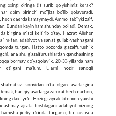
eng oxirgi o'ringa (!) surib qo'yishimiz kerak?
har doim birinchi mo''jiza bo'lib qolaveradi.
 hech qaerda kamaymaydi. Ammo, tabiiyki zaif,
lgan. Bundan keyin ham shunday bo'ladi. Demak,
da birgina misol keltirib o'tay. Hazrat Alisher
 ilm-fan, adabiyot va san'at gullab-yashnagani
aqomda turgan. Hatto bozorda g'azalfurushlik
ingchi, ana shu g'azalfurushlardan qanchasining
oqqa bormay qo'yaqolaylik. 20-30-yillarda ham
hr etilgani ma'lum. Ularni hozir sanoqli
shafqatsiz sinovidan o'ta olgan asarlargina
 Demak, haqiqiy asarlarga zarurat hech qachon,
ning daxli yo'q. Hozirgi ziyrak kitobxon yaxshi
adashmay ajrata boshlagani adabiyotimizning
 hamisha jiddiy o'rinda turganki, bu xususda