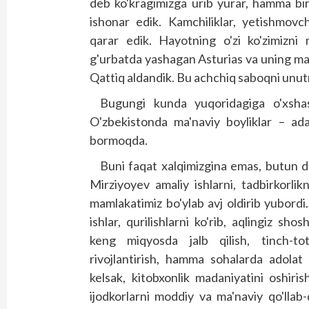
deb ko'kragimizga urib yurar, hamma bi
ishonar edik. Kamchiliklar, yetishmovchi
qarar edik. Hayotning o'zi ko'zimizni 
g'urbatda yashagan Asturias va uning masl
Qattiq aldandik. Bu achchiq saboqni unut
Bugungi kunda yuqoridagiga o'xshas
O'zbekistonda ma'naviy boyliklar – ada
bormoqda.
Buni faqat xalqimizgina emas, butun du
Mirziyoyev amaliy ishlarni, tadbirkorli
mamlakatimiz bo'ylab avj oldirib yubordi
ishlar, qurilishlarni ko'rib, aqlingiz sho
keng miqyosda jalb qilish, tinch-totu
rivojlantirish, hamma sohalarda adolat
kelsak, kitobxonlik madaniyatini oshirish
ijodkorlarni moddiy va ma'naviy qo'llab