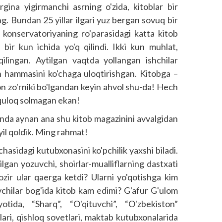
Birgina yigirmanchi asrning o'zida, kitoblar bir
. Bundan 25 yillar ilgari yuz bergan sovuq bir
konservatoriyaning ro'parasidagi katta kitob
bir kun ichida yo'q qilindi. Ikki kun muhlat,
lingan. Aytilgan vaqtda yollangan ishchilar
 hammasini ko'chaga uloqtirishgan. Kitobga –
n zo'rniki bo'lgandan keyin ahvol shu-da! Hech
 quloq solmagan ekan!
nda aynan ana shu kitob magazinini avvalgidan
Qoyil qoldik. Ming rahmat!
asidagi kutubxonasini ko'pchilik yaxshi biladi.
lgan yozuvchi, shoirlar-mualliflarning dastxati
Hozir ular qaerga ketdi? Ularni yo'qotishga kim
hilar bog'ida kitob kam edimi? G'afur G'ulom
tida, “Sharq”, “O'qituvchi”, “O'zbekiston”
lari, qishloq sovetlari, maktab kutubxonalarida