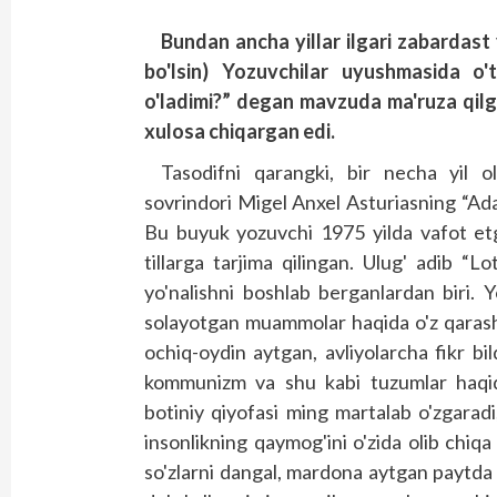
Bundan ancha yillar ilgari zabardas
bo'lsin) Yozuvchilar uyushmasida o
o'ladimi?” degan mavzuda ma'ruza qil
xulosa chiqargan edi.
Tasodifni qarangki, bir necha yil 
sovrindori Migel Anxel Asturiasning “Ada
Bu buyuk yozuvchi 1975 yilda vafot etg
tillarga tarjima qilingan. Ulug' adib “
yo'nalishni boshlab berganlardan biri. 
solayotgan muammolar haqida o'z qarashl
ochiq-oydin aytgan, avliyolarcha fikr bi
kommunizm va shu kabi tuzumlar haqida 
botiniy qiyofasi ming martalab o'zgaradi
insonlikning qaymog'ini o'zida olib chiq
so'zlarni dangal, mardona aytgan paytda