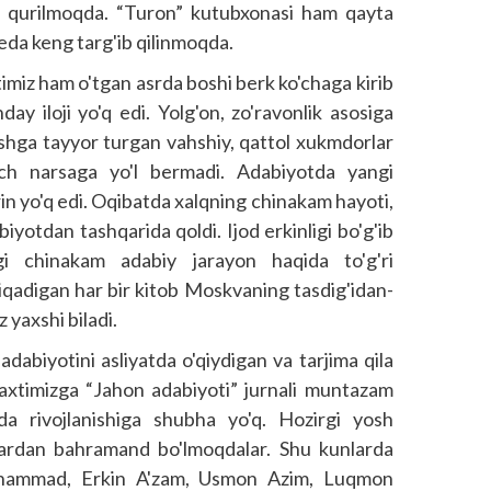
a qurilmoqda. “Turon” kutubxonasi ham qayta
ieda keng targ'ib qilinmoqda.
timiz ham o'tgan asrda boshi berk ko'chaga kirib
ay iloji yo'q edi. Yolg'on, zo'ravonlik asosiga
ishga tayyor turgan vahshiy, qattol xukmdorlar
ech narsaga yo'l bermadi. Adabiyotda yangi
'rin yo'q edi. Oqibatda xalqning chinakam hayoti,
iyotdan tashqarida qoldi. Ijod erkinligi bo'g'ib
gi chinakam adabiy jarayon haqida to'g'ri
chiqadigan har bir kitob Moskvaning tasdig'idan-
z yaxshi biladi.
adabiyotini asliyatda o'qiydigan va tarjima qila
 Baxtimizga “Jahon adabiyoti” jurnali muntazam
da rivojlanishiga shubha yo'q. Hozirgi yosh
lardan bahramand bo'lmoqdalar. Shu kunlarda
muhammad, Erkin A'zam, Usmon Azim, Luqmon