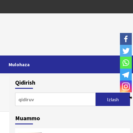
Mulohaza
Qidirish
Qidirshish:
Muammo