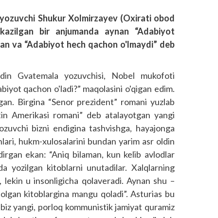
t yozuvchi Shukur Xolmirzayev (Oxirati obod
'tkazilgan bir anjumanda aynan “Adabiyot
gan va “Adabiyot hech qachon o'lmaydi” deb
oldin Gvatemala yozuvchisi, Nobel mukofoti
biyot qachon o'ladi?” maqolasini o'qigan edim.
an. Birgina “Senor prezident” romani yuzlab
Lotin Amerikasi romani” deb atalayotgan yangi
Yozuvchi bizni endigina tashvishga, hayajonga
ari, hukm-xulosalarini bundan yarim asr oldin
ldirgan ekan: “Aniq bilaman, kun kelib avlodlar
yozilgan kitoblarni unutadilar. Xalqlarning
, lekin u insonligicha qolaveradi. Aynan shu –
a olgan kitoblargina mangu qoladi”. Asturias bu
 biz yangi, porloq kommunistik jamiyat quramiz