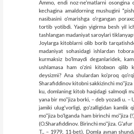
Ammo, endi noz-ne'matlarni osongina o'z
kechagina amaldorning mushugini “pisht
nasibasini o'marishga o'rgangan poraxo
tortib yotibdi. Yaqin yigirma besh yil i
tashlangan madaniyat saroylari tiklanyapt
Joylarga kitoblarni olib borib tarqatishde
madaniyat sohasidagi ishlardan tobora 
kurmaksiz bo'lmaydi deganlaridek, kamch
ushlamasa ham o'zini kitobxon qilib k
deysizmi? Ana shulardan ko'proq qo'rqi
Sharafiddinov kitobni sakkizinchi mo''jiz
ku, domlaning kitob haqidagi salmoqli ma
yana bir mo''jiza borki, – deb yozadi u. –
jamiki ulug'vorligi, go'zalligidan kamlik 
mo''jiza bo'lganda ham birinchi mo''jiza 
(O.Sharafiddinov. Birinchi mo''jiza. G'afu
T., – 1979, 11-bet). Domla aynan shunda