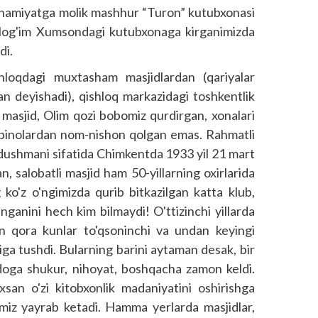
 ahamiyatga molik mashhur “Turon” kutubxonasi
shlog'im Xumsondagi kutubxonaga kirganimizda
di.
oqdagi muxtasham masjid­lardan (qariyalar
lgan deyishadi), qishloq markazidagi toshkentlik
i masjid, Olim qozi bobomiz qurdirgan, xonalari
b binolardan nom-nishon qolgan emas. Rahmatli
shmani sifatida Chimkentda 1933 yil 21 mart
, salobatli masjid ham 50-yillarning oxirlarida
 ko'z o'ngimizda qurib bitkazilgan katta klub,
ganini hech kim bilmaydi! O'ttizinchi yillarda
an qora kunlar to'qsoninchi va undan keyingi
higa tushdi. Bularning barini aytaman desak, bir
udoga shukur, nihoyat, boshqacha zamon keldi.
an o'zi kitobxonlik madaniyatini oshirishga
limiz yayrab ketadi. Hamma yerlarda masjidlar,