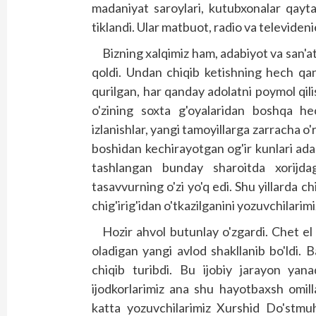
madaniyat saroylari, kutubxonalar qayt
tiklandi. Ular matbuot, radio va televiden
Bizning xalqimiz ham, adabiyot va san'a
qoldi. Undan chiqib ketishning hech qand
qurilgan, har qanday adolatni poymol qil
o'zining soxta g'oyalaridan boshqa h
izlanishlar, yangi tamoyillarga zarracha o
boshidan kechirayotgan og'ir kunlari adab
tashlangan bunday sharoitda xorijda
tasavvurning o'zi yo'q edi. Shu yillarda 
chig'irig'idan o'tkazilganini yozuvchilarimi
Hozir ahvol butunlay o'zgardi. Chet el 
oladigan yangi avlod shakllanib bo'ldi.
chiqib turibdi. Bu ijobiy jarayon yana
ijodkorlarimiz ana shu hayotbaxsh omil
katta yozuvchilarimiz Xurshid Do'st