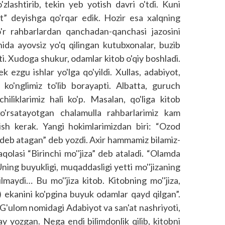
lashtirib, tekin yeb yotish davri o'tdi. Kuni
” deyishga qo'rqar edik. Hozir esa xalqning
'r rahbarlardan qanchadan-qanchasi jazosini
chida ayovsiz yo'q qilingan kutubxonalar, buzib
i. Xudoga shukur, odamlar kitob o'qiy boshladi.
k ezgu ishlar yo'lga qo'yildi. Xullas, adabiyot,
ko'nglimiz to'lib borayapti. Albatta, guruch
iliklarimiz hali ko'p. Masalan, qo'liga kitob
o'rsatayotgan chalamulla rahbarlarimiz kam
sh kerak. Yangi hokimlarimizdan biri: “Ozod
a deb atagan” deb yozdi. Axir hammamiz bilamiz-
qolasi “Birinchi mo''jiza” deb ataladi. “Olamda
 Uning buyukligi, muqaddasligi yetti mo''jizaning
qilmaydi… Bu mo''jiza kitob. Kitobning mo''jiza,
(!) ekanini ko'pgina buyuk odamlar qayd qilgan”.
r G'ulom nomidagi Adabiyot va san'at nashriyoti,
y yozgan. Nega endi bilimdonlik qilib, kitobni