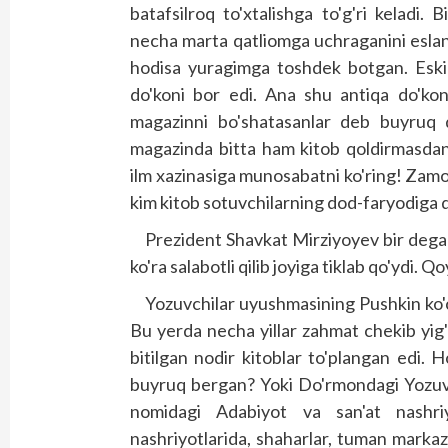
batafsilroq to'xtalishga to'g'ri keladi. 
necha marta qatliomga uchraganini eslang
hodisa yuragimga toshdek botgan. Eski 
do'koni bor edi. Ana shu antiqa do'kon 
magazinni bo'shatasanlar deb buyruq qi
magazinda bitta ham kitob qoldirmasdan
ilm xazinasiga munosabatni ko'ring! Zamo
kim kitob sotuvchilarning dod-faryodiga
Prezident Shavkat Mirziyoyev bir dega
ko'ra salabotli qilib joyiga tiklab qo'ydi. 
Yozuvchilar uyushmasining Pushkin ko'ch
Bu yerda necha yillar zahmat chekib yig'i
bitilgan nodir kitoblar to'plangan edi. 
buyruq bergan? Yoki Do'rmondagi Yozuvc
nomidagi Adabiyot va san'at nashriyo
nashriyotlarida, shaharlar, tuman markaz