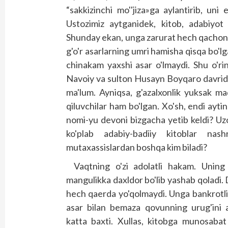
“sakkizinchi mo''jiza»ga aylantirib, uni 
Ustozimiz aytganidek, kitob, adabiyot 
Shunday ekan, unga zarurat hech qachon,
g'o'r asarlarning umri hamisha qisqa bo'
chinakam yaxshi asar o'lmaydi. Shu o'rin
Navoiy va sulton Husayn Boyqaro davrida
ma'lum. Ayniqsa, g'azalxonlik yuksak m
qiluvchilar ham bo'lgan. Xo'sh, endi ayt
nomi-yu devoni bizgacha yetib keldi? Uz
ko'plab adabiy-badiiy kitoblar nas
mutaxassislardan boshqa kim biladi?
Vaqtning o'zi adolatli hakam. Uning 
mangulikka daxldor bo'lib yashab qoladi.
hech qaerda yo'qolmaydi. Unga bankrotlik
asar bilan bemaza qovunning urug'ini 
katta baxti. Xullas, kitobga munosabat