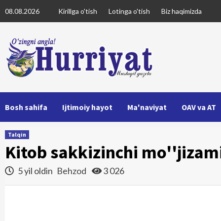
Skip
08.08.2026
Kirillga o'tish
Lotinga o'tish
Biz haqimizda
to
content
Bosh sahifa
Ijtimoiy hayot
Ma'naviyat
OAV va AT
Talqin
Kitob sakkizinchi mo''jizam
5 yil oldin
Behzod
3 026