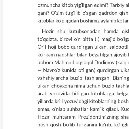
ozmuncha kitob yig'ilgan edimi? Tarixiy
qani? O'zim tug'ilib o'sgan qadrdon qi
kitoblar ko'pligidan boshimiz aylanib ketar
Hozir shu kutubxonadan hamda qishl
to'qqizta, birovi o'n bitta (!) masjid bo'
Orif hoji bobo qurdirgan ulkan, salobotl
ko'rkam naqshlar bilan bezatilgan ajoyi
bobom Mahmud oqsoqol Dodimov (xalq du
— Navro'z kunida otilgan) qurdirgan ulkan
vahshiylarcha buzib tashlangan. Bizning
ulkan choyxona nima uchun buzib tashlan
arab yozuvida bitilgan kitoblarga kelg
yillarda krill yozuvidagi kitoblarning bos
emas, o'nlab suhbatlar kamlik qiladi. X
Hozir muhtaram Prezidentimizning shaxs
bosh-qosh bo'lib turganini ko'rib, ko'ng