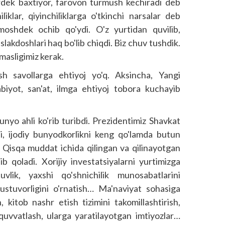
rdek baxtiyor, farovon turmush kechiradi deb
liklar, qiyinchiliklarga o'tkinchi narsalar deb
moshdek ochib qo'ydi. O'z yurtidan quvilib,
akdoshlari haq bo'lib chiqdi. Biz chuv tushdik.
masligimiz kerak.
h savollarga ehtiyoj yo'q. Aksincha, Yangi
biyot, san'at, ilmga ehtiyoj tobora kuchayib
nyo ahli ko'rib turibdi. Prezidentimiz Shavkat
kni, ijodiy bunyodkorlikni keng qo'lamda butun
. Qisqa muddat ichida qilingan va qilinayotgan
shib qoladi. Xorijiy investatsiyalarni yurtimizga
vlik, yaxshi qo'shnichilik munosabatlarini
 ustuvorligini o'rnatish… Ma'naviyat sohasiga
, kitob nashr etish tizimini takomillashtirish,
-quvvatlash, ularga yaratilayotgan imtiyozlar…