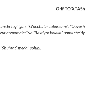
Orif TO'XTASh
anida tug'ilgan. “G'unchalar tabassumi”, “Quyosh
btovur arznomalar” va “Baxtiyor bolalik” nomli she'riy
 “Shuhrat” medali sohibi.