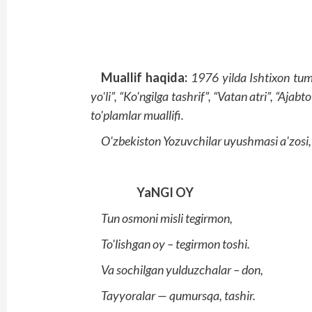
Muallif haqida:
1976 yilda Ishtixon tum
yo'li”, “Ko'ngilga tashrif”, “Vatan atri”, “Aja
to'plamlar muallifi.
O'zbekiston Yozuvchilar uyushmasi a'zosi,
YaNGI OY
Tun osmoni misli tegirmon,
To'lishgan oy – tegirmon toshi.
Va sochilgan yulduzchalar – don,
Tayyoralar — qumursqa, tashir.