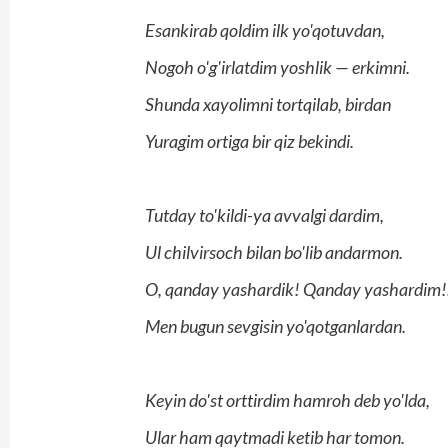
Esankirab qoldim ilk yo'qotuvdan,
Nogoh o'g'irlatdim yoshlik — erkimni.
Shunda xayolimni tortqilab, birdan
Yuragim ortiga bir qiz bekindi.
Tutday to'kildi-ya avvalgi dardim,
Ul chilvirsoch bilan bo'lib andarmon.
O, qanday yashardik! Qanday yashardim!.
Men bugun sevgisin yo'qotganlardan.
Keyin do'st orttirdim hamroh deb yo'lda,
Ular ham qaytmadi ketib har tomon.