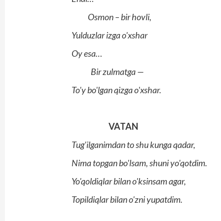
Osmon – bir hovli,
Yulduzlar izga o'xshar
Oy esa…
Bir zulmatga —
To'y bo'lgan qizga o'xshar.
VATAN
Tug'ilganimdan to shu kunga qadar,
Nima topgan bo'lsam, shuni yo'qotdim.
Yo'qoldiqlar bilan o'ksinsam agar,
Topildiqlar bilan o'zni yupatdim.