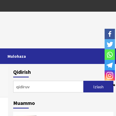
Mulohaza
Qidirish
Qidirshish:
Muammo