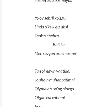
Yoshin arta boshlaydi.
Yo oy sehrli ko'zgu,
Unda o'ksik qiz aksi.
Tanish chehra.
…Balki u —
Men sevgan qiz emasmi?
Tan olmayin vaqtida,
Jo'shqin muhabbatimni,
Qiymalab, so'ng olovga —
Otgan edi xatimni.
Endi…