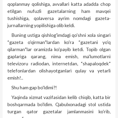
qoplanmay qolishiga, avvallari katta adadda chop
etilgan nufuzli gazetalarning ham mavqei
tushishiga, qolaversa ayrim nomdagi gazeta-
jurnallarning yopilishiga olib keldi.
Buning ustiga qishlog'imdagi qo'shni xola singari
“gazeta o'qirman”lardan ko'ra “gazetani yo'q
qilarman”lar oramizda ko'payib ketdi. Topib olgan
gaplariga qarang, nima emish, ma'lumotlarni
televizoru radiodan, internetdan, “shapaloqdek”
telefonlardan olishayotganlari qulay va yetarli
emish!..
Shu ham gap bo'ldimi?!
Yaqinda xizmat vazifasidan kelib chiqib, katta bir
boshqarmada bo'ldim. Qabulxonadagi stol ustida
turgan qator gazetalar jamlanmasini ko'rib,