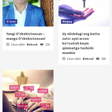
G'urur
Huquq
Yangi O'zbekistonsan –
Uy olishdagi eng katta
mangu O'zbekistonsan!
xato: uyni arzon
ko'rsatish keyin
2 kun oldin
Behzod
156
qimmatga tushishi
mumkin
2 kun oldin
Behzod
180