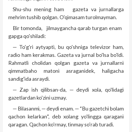
Shu-shu mening ham gazeta va jurnallarga
mehrim tushib qolgan. O'qimasam turolmayman.
Bir tomonda, jilmaygancha qarab turgan enam
gapga qo'shiladi:
— To'g'ri aytyapti, bu qo'shniga televizor ham,
radio ham kerakmas. Gazeta va jurnal bo'lsa bo'ldi.
Rahmatli cholidan qolgan gazeta va jurnallarni
qimmatbaho matoni asraganidek, haligacha
sandig'ida asraydi.
— Zap ish qilibsan-da, — deydi xola, qo'lidagi
gazetlardan ko'zini uzmay.
— Bilasanmi, — deydi enam. — “Bu gazetchi bolam
qachon kelarkan”, deb xolang yo'lingga qaragani
qaragan. Qachon ko'rmay, tinmay so'rab turadi.