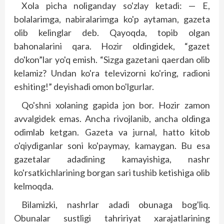
Xola picha noliganday so'zlay ketadi: — E,
bolalarimga, nabiralarimga ko'p aytaman, gazeta
olib kelinglar deb. Qayoqda, topib olgan
bahonalarini qara. Hozir oldingidek, “gazet
do'kon”lar yo'q emish. “Sizga gazetani qaerdan olib
kelamiz? Undan ko'ra televizorni ko'ring, radioni
eshiting!” deyishadi omon bo'lgurlar.
Qo'shni xolaning gapida jon bor. Hozir zamon
avvalgidek emas. Ancha rivojlanib, ancha oldinga
odimlab ketgan. Gazeta va jurnal, hatto kitob
o'qiydiganlar soni ko'paymay, kamaygan. Bu esa
gazetalar adadining kamayishiga, nashr
ko'rsatkichlarining borgan sari tushib ketishiga olib
kelmoqda.
Bilamizki, nashrlar adadi obunaga bog'liq.
Obunalar sustligi tahririyat xarajatlarining