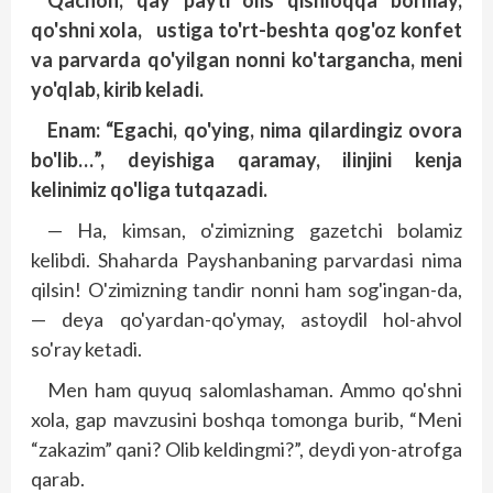
Qachon, qay payti olis qishloqqa bormay,
qo'shni xola, ustiga to'rt-beshta qog'oz konfet
va parvarda qo'yilgan nonni ko'targancha, meni
yo'qlab, kirib keladi.
Enam: “Egachi, qo'ying, nima qilardingiz ovora
bo'lib…”, de­yishiga qaramay, ilinjini kenja
kelinimiz qo'liga tutqazadi.
— Ha, kimsan, o'zimizning gazetchi bolamiz
kelibdi. Shaharda Payshanbaning parvardasi nima
qilsin! O'zimizning tandir nonni ham sog'ingan-da,
— deya qo'yardan-qo'ymay, astoydil hol-ahvol
so'ray ketadi.
Men ham quyuq salomlashaman. Ammo qo'shni
xola, gap mavzusini boshqa tomonga burib, “Meni
“zakazim” qani? Olib keldingmi?”, dey­di yon-atrofga
qarab.