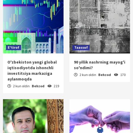
E'tirof
Taassuf
O'zbekiston yangi global
90 yillik nashrning mayog'i
iqtisodiyotda ishonchli
so'ndimi?
investitsiya markaziga
2 kun oldin
Behzod
170
aylanmoqda
2 kun oldin
Behzod
219