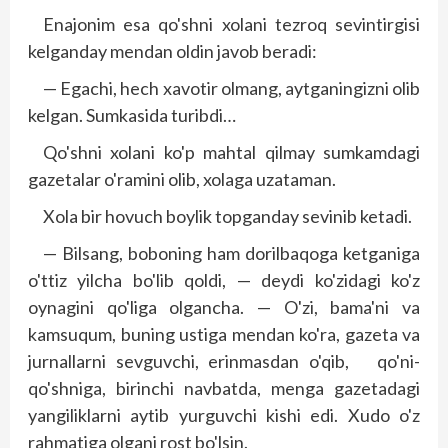
Enajonim esa qo'shni xolani tezroq sevintirgisi
kelganday mendan oldin javob beradi:
— Egachi, hech xavotir olmang, aytganingizni olib
kelgan. Sumkasida turibdi…
Qo'shni xolani ko'p mahtal qilmay sumkamdagi
gazetalar o'ramini olib, xolaga uzataman.
Xola bir hovuch boylik topganday sevinib ketadi.
— Bilsang, boboning ham dorilbaqoga ketganiga
o'ttiz yilcha bo'lib qoldi, — deydi ko'zidagi ko'z
oynagini qo'liga olgancha. — O'zi, bama'ni va
kamsuqum, buning ustiga mendan ko'ra, gazeta va
jurnallarni sevguvchi, erinmasdan o'qib, qo'ni-
qo'shniga, birinchi navbatda, menga gazetadagi
yangiliklarni aytib yurguvchi kishi edi. Xudo o'z
rahmatiga olgani rost bo'lsin.