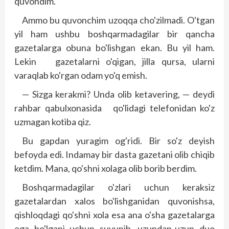
quvondim.
Ammo bu quvonchim uzoqqa cho'zilmadi. O'tgan
yil ham ushbu boshqarmadagilar bir qancha
gazetalarga obuna bo'lishgan ekan. Bu yil ham.
Lekin gazetalarni o'qigan, jilla qursa, ularni
varaqlab ko'rgan odam yo'q emish.
— Sizga kerakmi? Unda olib ketavering, — deydi
rahbar qabulxonasida qo'lidagi telefonidan ko'z
uzmagan kotiba qiz.
Bu gapdan yuragim og'ridi. Bir so'z deyish
befoyda edi. Indamay bir dasta gazetani olib chiqib
ketdim. Mana, qo'shni xolaga olib borib berdim.
Boshqarmadagilar o'zlari uchun keraksiz
gazetalardan xalos bo'lishganidan quvonishsa,
qishloqdagi qo'shni xola esa ana o'sha gazetalarga
ega bo'lgani uchun suyunib, uzundan-uzun duo