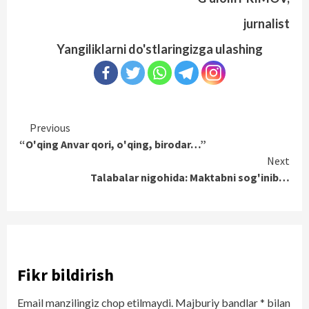
jurnalist
Yangiliklarni do'stlaringizga ulashing
Continue
Previous
“O'qing Anvar qori, o'qing, birodar…”
Reading
Next
Talabalar nigohida: Maktabni sog'inib…
Fikr bildirish
Email manzilingiz chop etilmaydi.
Majburiy bandlar
*
bilan