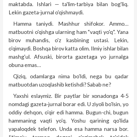
maktabda. Ishlari — ta'lim-tarbiya bilan bog'liq.
Lekin gazeta-jurnal o'qishmaydi.
Hamma taniydi. Mashhur shifokor. Ammo…
matbuotni o'qishga ularning ham “vaqti yo'q”. Yana
birov muhandis, o'z kasbining ustasi. Lekin,
o'qimaydi. Boshqa birov katta olim. Ilmiy ishlar bilan
mashg'ul. Afsuski, birorta gazetaga yo jurnalga
obuna emas…
Qiziq, odamlarga nima bo'ldi, nega bu qadar
matbuotdan uzoqlashib ketishdi? Sabab ne?
Yaxshi eslaymiz. Bir paytlar bir xonadonga 4-5
nomdagi gazeta-jurnal borar edi. U ziyoli bo'lsin, yo
oddiy dehqon, o'qir edi hamma. Bugun-chi, bugun
hammaning vaqti yo'q. Yoshu qarining qo'lida
yapaloqdek telefon. Unda esa hamma narsa bor.