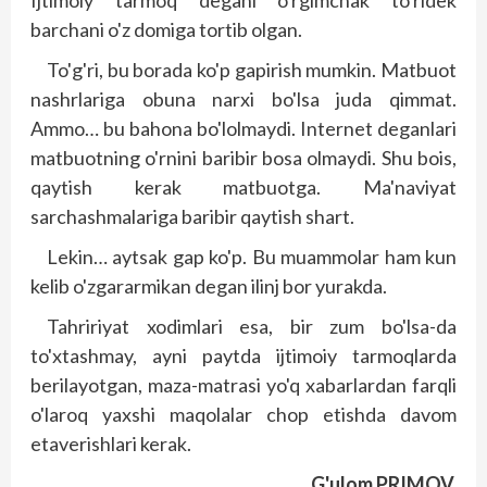
Ijtimoiy tarmoq degani o'rgimchak to'ridek
barchani o'z domiga tortib olgan.
To'g'ri, bu borada ko'p gapirish mumkin. Matbuot
nashrlariga obuna narxi bo'lsa juda qimmat.
Ammo… bu bahona bo'lolmaydi. Internet deganlari
matbuotning o'rnini baribir bosa olmaydi. Shu bois,
qaytish kerak matbuotga. Ma'naviyat
sarchashmalariga baribir qaytish shart.
Lekin… aytsak gap ko'p. Bu muammolar ham kun
kelib o'zgararmikan degan ilinj bor yurakda.
Tahririyat xodimlari esa, bir zum bo'lsa-da
to'xtashmay, ayni payt­­da ijtimoiy tarmoqlarda
berilayotgan, maza-matrasi yo'q xabarlardan farqli
o'laroq yaxshi maqolalar chop etishda davom
etaverishlari kerak.
G'ulom PRIMOV,