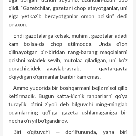
qildi. “Gazetchilar, gazetani chop etayotganlar, uni
elga yetkazib berayotganlar omon bo'lsin” dedi
onaxon.
Endi gazetalarga kelsak, muhimi, gazetalar adadi
kam bo'lsa-da chop etilmoqda. Unda e'lon
qilinayotgan bir-biridan rang-barang maqolalarni
qo'shni xoladek sevib, mutolaa qiladigan, uni ko'z
qorachig'idek avaylab-asrab, qayta-qayta
o'qiydigan o'qirmanlar baribir kam emas.
Ammo yuqorida bir boshqarmani bejiz misol qilib
keltirmadik. Bugun katta-kichik rahbarlarni qo'ya
turaylik, o'zini ziyoli deb bilguvchi ming-minglab
odamlarning qo'liga gazeta ushlamaganiga bir
necha o'n yil bo'lgandirov.
Biri o'qituvchi — dorilfununda, yana biri